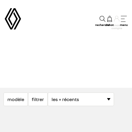
recherche
achat
menu
mon
compte
modèle
filtrer