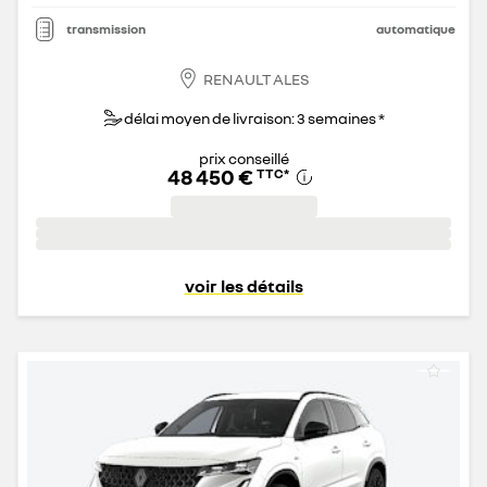
transmission
automatique
RENAULT ALES
délai moyen de livraison: 3 semaines *
prix conseillé
48 450 €
TTC
*
voir les détails