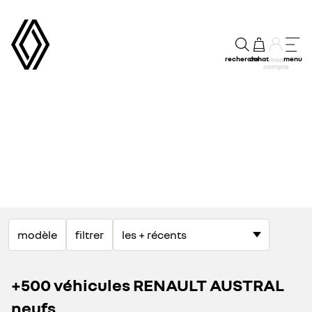
recherche
achat
menu
mon
compte
modèle
filtrer
+500 véhicules RENAULT AUSTRAL
neufs