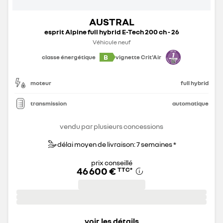
AUSTRAL
esprit Alpine full hybrid E-Tech 200 ch - 26
Véhicule neuf
B
classe énergétique
vignette Crit'Air
moteur
full hybrid
transmission
automatique
vendu par plusieurs concessions
délai moyen de livraison: 7 semaines *
prix conseillé
46 600 €
TTC
*
voir les détails