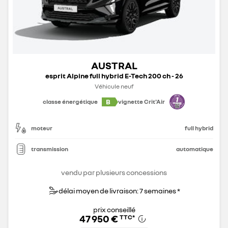
AUSTRAL
esprit Alpine full hybrid E-Tech 200 ch - 26
Véhicule neuf
B
classe énergétique
vignette Crit'Air
moteur
full hybrid
transmission
automatique
vendu par plusieurs concessions
délai moyen de livraison: 7 semaines *
prix conseillé
47 950 €
TTC
*