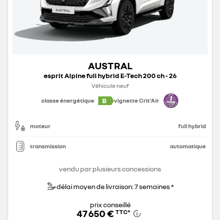
AUSTRAL
esprit Alpine full hybrid E-Tech 200 ch - 26
Véhicule neuf
B
classe énergétique
vignette Crit'Air
moteur
full hybrid
transmission
automatique
vendu par plusieurs concessions
délai moyen de livraison: 7 semaines *
prix conseillé
47 650 €
TTC
*