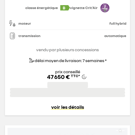
B
classe énergétique
vignette Crit'Air
moteur
full hybrid
transmission
automatique
vendu par plusieurs concessions
délai moyen de livraison: 7 semaines *
prix conseillé
47 650 €
TTC
*
voir les détails