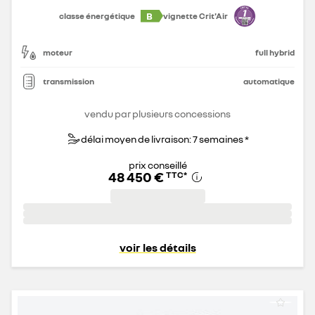
B
classe énergétique
vignette Crit'Air
moteur
full hybrid
transmission
automatique
vendu par plusieurs concessions
délai moyen de livraison: 7 semaines *
prix conseillé
48 450 €
TTC
*
voir les détails