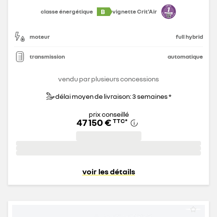
B
classe énergétique
vignette Crit'Air
moteur
full hybrid
transmission
automatique
vendu par plusieurs concessions
délai moyen de livraison: 3 semaines *
prix conseillé
47 150 €
TTC
*
voir les détails