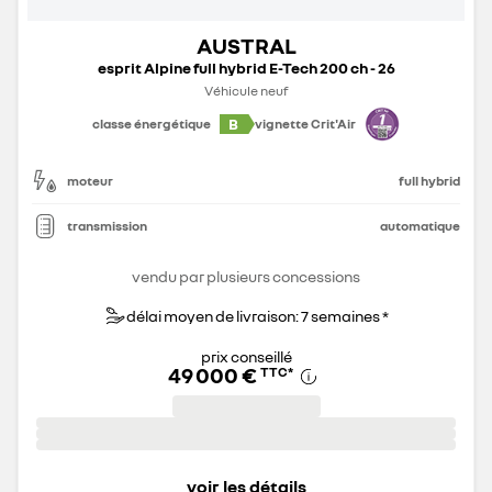
AUSTRAL
esprit Alpine full hybrid E-Tech 200 ch - 26
Véhicule neuf
B
classe énergétique
vignette Crit'Air
moteur
full hybrid
transmission
automatique
vendu par plusieurs concessions
délai moyen de livraison: 7 semaines *
prix conseillé
49 000 €
TTC
*
voir les détails