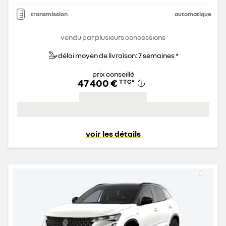
transmission
automatique
vendu par plusieurs concessions
délai moyen de livraison: 7 semaines *
prix conseillé
47 400 €
TTC
*
voir les détails