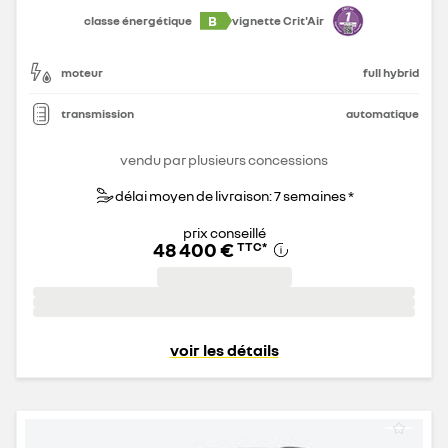
B
classe énergétique
vignette Crit'Air
moteur
full hybrid
transmission
automatique
vendu par plusieurs concessions
délai moyen de livraison: 7 semaines *
prix conseillé
48 400 €
TTC
*
voir les détails