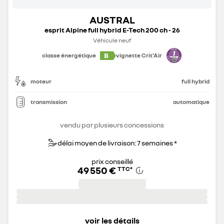
AUSTRAL
esprit Alpine full hybrid E-Tech 200 ch - 26
Véhicule neuf
B
classe énergétique
vignette Crit'Air
moteur
full hybrid
transmission
automatique
vendu par plusieurs concessions
délai moyen de livraison: 7 semaines *
prix conseillé
49 550 €
TTC
*
voir les détails