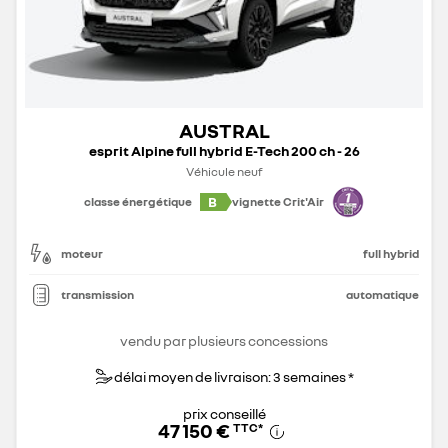
AUSTRAL
esprit Alpine full hybrid E-Tech 200 ch - 26
Véhicule neuf
B
classe énergétique
vignette Crit'Air
moteur
full hybrid
transmission
automatique
vendu par plusieurs concessions
délai moyen de livraison: 3 semaines *
prix conseillé
47 150 €
TTC
*