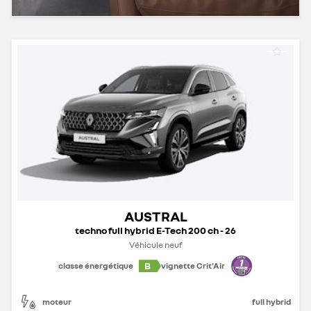
AUSTRAL
techno full hybrid E-Tech 200 ch - 26
Véhicule neuf
B
classe énergétique
vignette Crit'Air
moteur
full hybrid