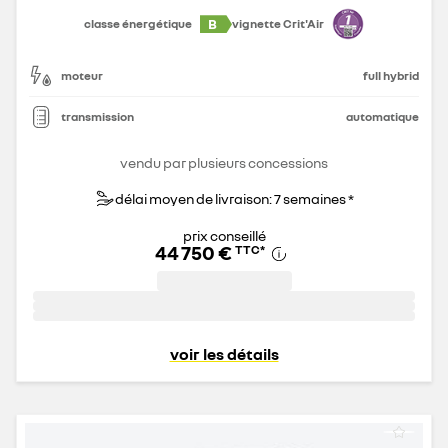
B
classe énergétique
vignette Crit'Air
moteur
full hybrid
transmission
automatique
vendu par plusieurs concessions
délai moyen de livraison: 7 semaines *
prix conseillé
44 750 €
TTC
*
voir les détails