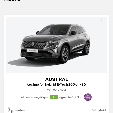
AUSTRAL
techno full hybrid E-Tech 200 ch - 26
Véhicule neuf
B
classe énergétique
vignette Crit'Air
moteur
full hybrid