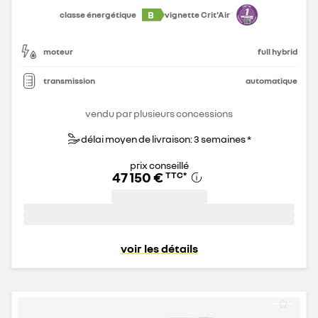
B
classe énergétique
vignette Crit'Air
moteur
full hybrid
transmission
automatique
vendu par plusieurs concessions
délai moyen de livraison: 3 semaines *
prix conseillé
47 150 €
TTC
*
voir les détails