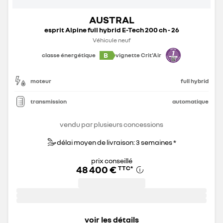
AUSTRAL
esprit Alpine full hybrid E-Tech 200 ch - 26
Véhicule neuf
B
classe énergétique
vignette Crit'Air
moteur
full hybrid
transmission
automatique
vendu par plusieurs concessions
délai moyen de livraison: 3 semaines *
prix conseillé
48 400 €
TTC
*
voir les détails