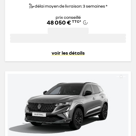
délai moyen de livraison: 3 semaines *
prix conseillé
48 050 €
TTC
*
voir les détails