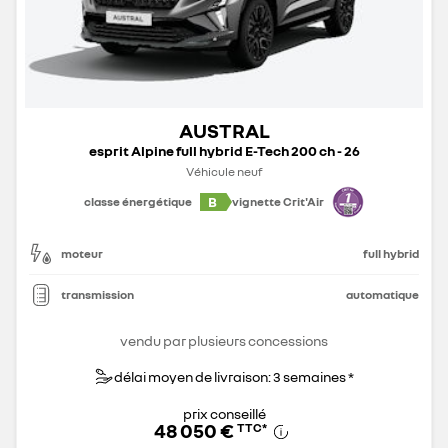
AUSTRAL
esprit Alpine full hybrid E-Tech 200 ch - 26
Véhicule neuf
B
classe énergétique
vignette Crit'Air
moteur
full hybrid
transmission
automatique
vendu par plusieurs concessions
délai moyen de livraison: 3 semaines *
prix conseillé
48 050 €
TTC
*