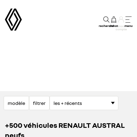
recherche
achat
menu
mon
compte
modèle
filtrer
+500 véhicules RENAULT AUSTRAL
neufs