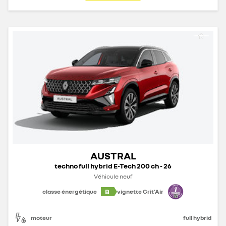
AUSTRAL
techno full hybrid E-Tech 200 ch - 26
Véhicule neuf
B
classe énergétique
vignette Crit'Air
moteur
full hybrid