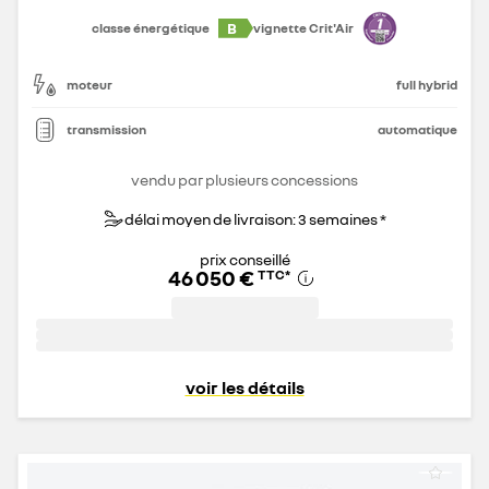
B
classe énergétique
vignette Crit'Air
moteur
full hybrid
transmission
automatique
vendu par plusieurs concessions
délai moyen de livraison: 3 semaines *
prix conseillé
46 050 €
TTC
*
voir les détails