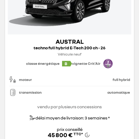
AUSTRAL
techno full hybrid E-Tech 200 ch - 26
Véhicule neuf
B
classe énergétique
vignette Crit'Air
moteur
full hybrid
transmission
automatique
vendu par plusieurs concessions
délai moyen de livraison: 3 semaines *
prix conseillé
45 800 €
TTC
*