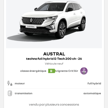
AUSTRAL
techno full hybrid E-Tech 200 ch - 26
Véhicule neuf
B
classe énergétique
vignette Crit'Air
moteur
full hybrid
transmission
automatique
vendu par plusieurs concessions