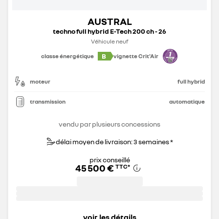
AUSTRAL
techno full hybrid E-Tech 200 ch - 26
Véhicule neuf
B
classe énergétique
vignette Crit'Air
moteur
full hybrid
transmission
automatique
vendu par plusieurs concessions
délai moyen de livraison: 3 semaines *
prix conseillé
45 500 €
TTC
*
voir les détails