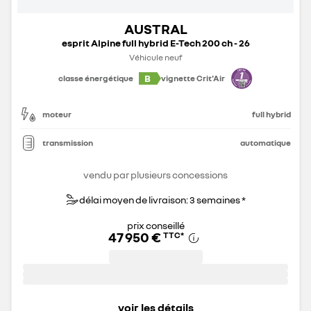
AUSTRAL
esprit Alpine full hybrid E-Tech 200 ch - 26
Véhicule neuf
B
classe énergétique
vignette Crit'Air
moteur
full hybrid
transmission
automatique
vendu par plusieurs concessions
délai moyen de livraison: 3 semaines *
prix conseillé
47 950 €
TTC
*
voir les détails