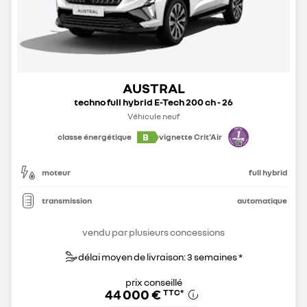
AUSTRAL
techno full hybrid E-Tech 200 ch - 26
Véhicule neuf
B
classe énergétique
vignette Crit'Air
moteur
full hybrid
transmission
automatique
vendu par plusieurs concessions
délai moyen de livraison: 3 semaines *
prix conseillé
44 000 €
TTC
*