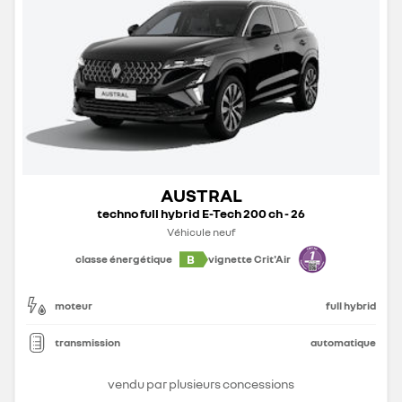
AUSTRAL
techno full hybrid E-Tech 200 ch - 26
Véhicule neuf
B
classe énergétique
vignette Crit'Air
moteur
full hybrid
transmission
automatique
vendu par plusieurs concessions