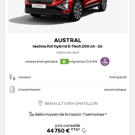
AUSTRAL
techno full hybrid E-Tech 200 ch - 26
Véhicule neuf
B
classe énergétique
vignette Crit'Air
moteur
full hybrid
transmission
automatique
RENAULT VIRY-CHATILLON
délai moyen de livraison: 7 semaines *
prix conseillé
44 750 €
TTC
*