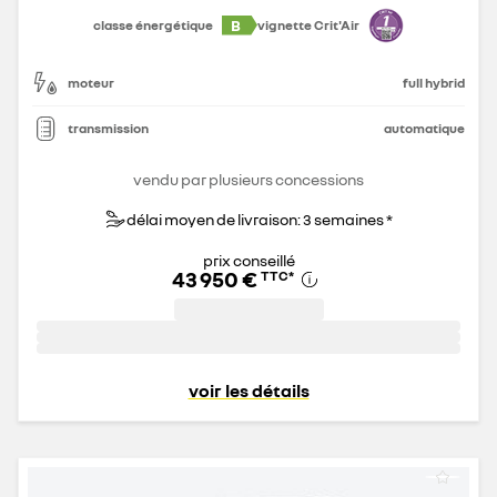
B
classe énergétique
vignette Crit'Air
moteur
full hybrid
transmission
automatique
vendu par plusieurs concessions
délai moyen de livraison: 3 semaines *
prix conseillé
43 950 €
TTC
*
voir les détails