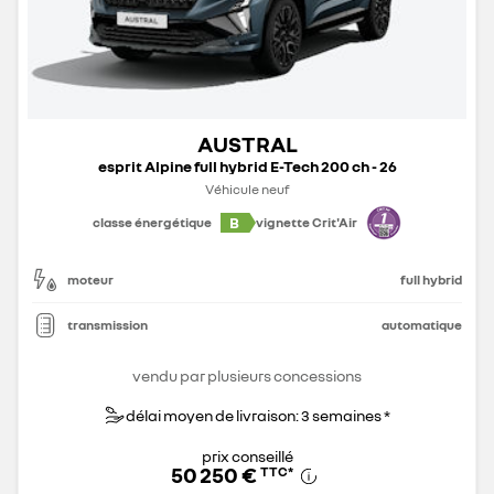
AUSTRAL
esprit Alpine full hybrid E-Tech 200 ch - 26
Véhicule neuf
B
classe énergétique
vignette Crit'Air
moteur
full hybrid
transmission
automatique
vendu par plusieurs concessions
délai moyen de livraison: 3 semaines *
prix conseillé
50 250 €
TTC
*