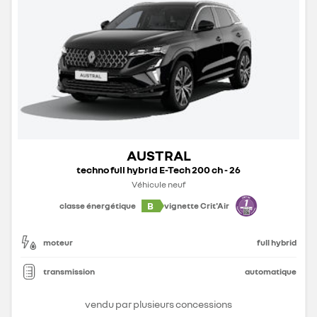
AUSTRAL
techno full hybrid E-Tech 200 ch - 26
Véhicule neuf
B
classe énergétique
vignette Crit'Air
moteur
full hybrid
transmission
automatique
vendu par plusieurs concessions