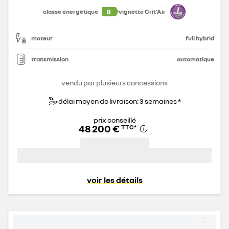
B
classe énergétique
vignette Crit'Air
moteur
full hybrid
transmission
automatique
vendu par plusieurs concessions
délai moyen de livraison: 3 semaines *
prix conseillé
48 200 €
TTC
*
voir les détails