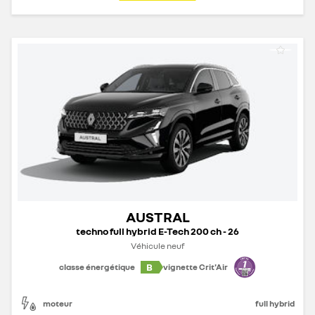
AUSTRAL
techno full hybrid E-Tech 200 ch - 26
Véhicule neuf
B
classe énergétique
vignette Crit'Air
moteur
full hybrid