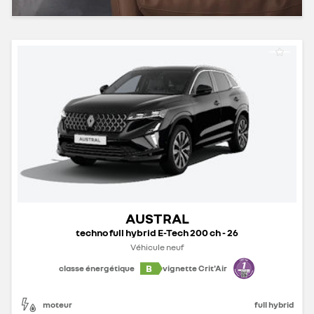
AUSTRAL
techno full hybrid E-Tech 200 ch - 26
Véhicule neuf
B
classe énergétique
vignette Crit'Air
moteur
full hybrid