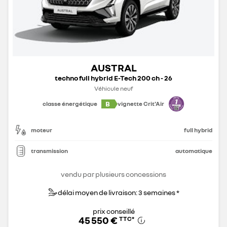
AUSTRAL
techno full hybrid E-Tech 200 ch - 26
Véhicule neuf
B
classe énergétique
vignette Crit'Air
moteur
full hybrid
transmission
automatique
vendu par plusieurs concessions
délai moyen de livraison: 3 semaines *
prix conseillé
45 550 €
TTC
*