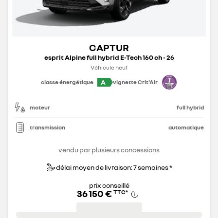
CAPTUR
esprit Alpine full hybrid E-Tech 160 ch - 26
Véhicule neuf
A
classe énergétique
vignette Crit'Air
moteur
full hybrid
transmission
automatique
vendu par plusieurs concessions
délai moyen de livraison: 7 semaines *
prix conseillé
36 150 €
TTC
*