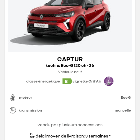
CAPTUR
techno Eco-G 120 ch - 26
Véhicule neuf
B
classe énergétique
vignette Crit'Air
moteur
Eco G
transmission
manuelle
vendu par plusieurs concessions
délai moyen de livraison: 3 semaines *