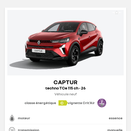
CAPTUR
techno TCe 115 ch - 26
Véhicule neuf
C
classe énergétique
vignette Crit'Air
moteur
essence
transmission
manuelle