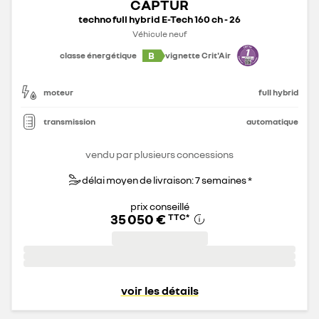
CAPTUR
techno full hybrid E-Tech 160 ch - 26
Véhicule neuf
B
classe énergétique
vignette Crit'Air
moteur
full hybrid
transmission
automatique
vendu par plusieurs concessions
délai moyen de livraison: 7 semaines *
prix conseillé
35 050 €
TTC
*
voir les détails