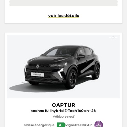
voir les détails
CAPTUR
techno full hybrid E-Tech 160 ch - 26
Véhicule neuf
A
classe énergétique
vignette Crit'Air