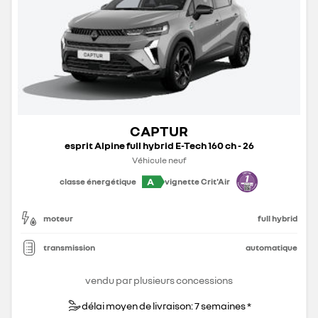
CAPTUR
esprit Alpine full hybrid E-Tech 160 ch - 26
Véhicule neuf
A
classe énergétique
vignette Crit'Air
moteur
full hybrid
transmission
automatique
vendu par plusieurs concessions
délai moyen de livraison: 7 semaines *