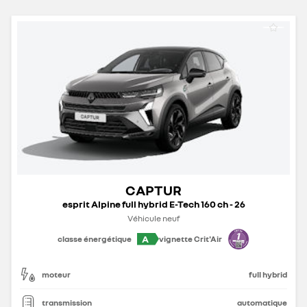
CAPTUR
esprit Alpine full hybrid E-Tech 160 ch - 26
Véhicule neuf
A
classe énergétique
vignette Crit'Air
moteur
full hybrid
transmission
automatique