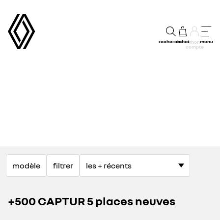
recherche
achat
menu
mon
compte
modèle
filtrer
+500 CAPTUR 5 places neuves