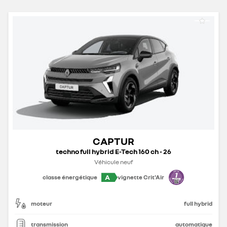
CAPTUR
techno full hybrid E-Tech 160 ch - 26
Véhicule neuf
A
classe énergétique
vignette Crit'Air
moteur
full hybrid
transmission
automatique