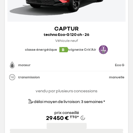
CAPTUR
techno Eco-G 120 ch - 26
Véhicule neuf
B
classe énergétique
vignette Crit'Air
moteur
Eco G
transmission
manuelle
vendu par plusieurs concessions
délai moyen de livraison: 3 semaines *
prix conseillé
29 450 €
TTC
*