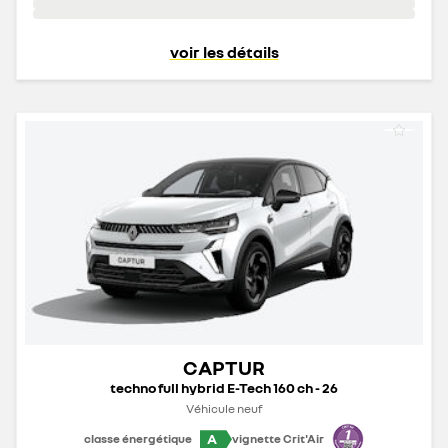
voir les détails
CAPTUR
techno full hybrid E-Tech 160 ch - 26
Véhicule neuf
A
classe énergétique
vignette Crit'Air