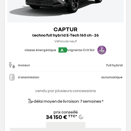
CAPTUR
techno full hybrid E-Tech 160 ch - 26
Véhicule neuf
A
classe énergétique
vignette Crit'Air
moteur
full hybrid
transmission
automatique
vendu par plusieurs concessions
délai moyen de livraison: 7 semaines *
prix conseillé
34 150 €
TTC
*