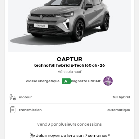
CAPTUR
techno full hybrid E-Tech 160 ch - 26
Véhicule neuf
A
classe énergétique
vignette Crit'Air
moteur
full hybrid
transmission
automatique
vendu par plusieurs concessions
délai moyen de livraison: 7 semaines *