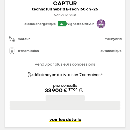
CAPTUR
techno full hybrid E-Tech 160 ch - 26
Véhicule neuf
A
classe énergétique
vignette Crit'Air
moteur
full hybrid
transmission
automatique
vendu par plusieurs concessions
délai moyen de livraison: 7 semaines *
prix conseillé
33 900 €
TTC
*
voir les détails