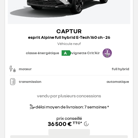
CAPTUR
esprit Alpine full hybrid E-Tech 160 ch - 26
Véhicule neuf
A
classe énergétique
vignette Crit'Air
moteur
full hybrid
transmission
automatique
vendu par plusieurs concessions
délai moyen de livraison: 7 semaines *
prix conseillé
36 500 €
TTC
*