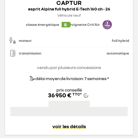
CAPTUR
esprit Alpine full hybrid E-Tech 160 ch - 26
Véhicule neuf
B
classe énergétique
vignette Crit'Air
moteur
full hybrid
transmission
automatique
vendu par plusieurs concessions
délai moyen de livraison: 7 semaines *
prix conseillé
36 950 €
TTC
*
voir les détails