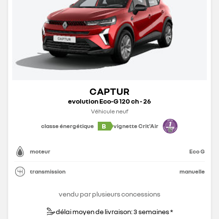
CAPTUR
evolution Eco-G 120 ch - 26
Véhicule neuf
B
classe énergétique
vignette Crit'Air
moteur
Eco G
transmission
manuelle
vendu par plusieurs concessions
délai moyen de livraison: 3 semaines *