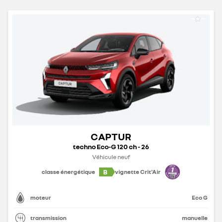
CAPTUR
techno Eco-G 120 ch - 26
Véhicule neuf
B
classe énergétique
vignette Crit'Air
moteur
Eco G
transmission
manuelle