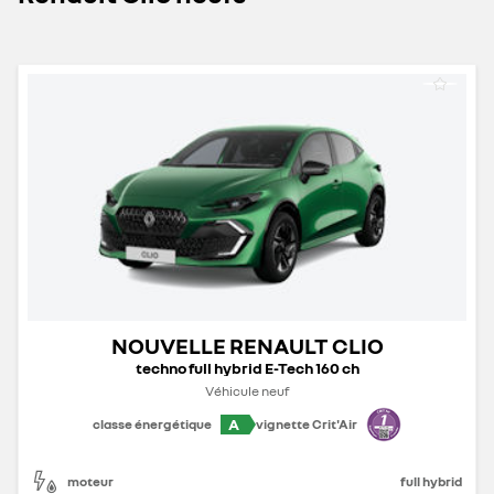
NOUVELLE RENAULT CLIO
techno full hybrid E-Tech 160 ch
Véhicule neuf
A
classe énergétique
vignette Crit'Air
moteur
full hybrid