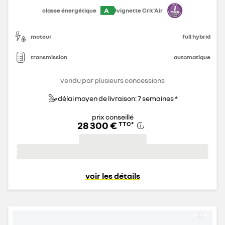
A
classe énergétique
vignette Crit'Air
moteur
full hybrid
transmission
automatique
vendu par plusieurs concessions
délai moyen de livraison: 7 semaines *
prix conseillé
28 300 €
TTC
*
voir les détails