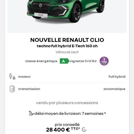
NOUVELLE RENAULT CLIO
techno full hybrid E-Tech 160 ch
Véhicule neuf
A
classe énergétique
vignette Crit'Air
moteur
full hybrid
transmission
automatique
vendu par plusieurs concessions
délai moyen de livraison: 7 semaines *
prix conseillé
28 400 €
TTC
*