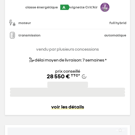
A
classe énergétique
vignette Crit'Air
moteur
full hybrid
transmission
automatique
vendu par plusieurs concessions
délai moyen de livraison: 7 semaines *
prix conseillé
28 550 €
TTC
*
voir les détails