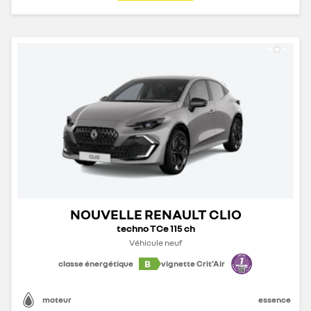
NOUVELLE RENAULT CLIO
techno TCe 115 ch
Véhicule neuf
B
classe énergétique
vignette Crit'Air
moteur
essence