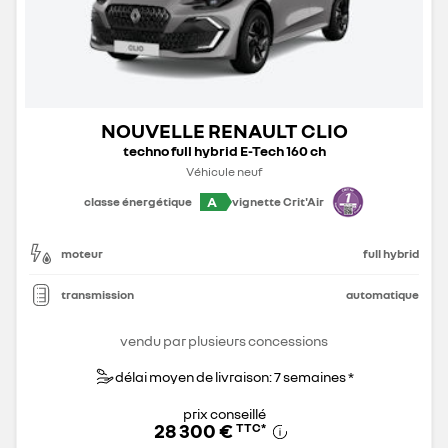
NOUVELLE RENAULT CLIO
techno full hybrid E-Tech 160 ch
Véhicule neuf
A
classe énergétique
vignette Crit'Air
moteur
full hybrid
transmission
automatique
vendu par plusieurs concessions
délai moyen de livraison: 7 semaines *
prix conseillé
28 300 €
TTC
*