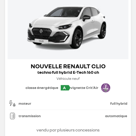
NOUVELLE RENAULT CLIO
techno full hybrid E-Tech 160 ch
Véhicule neuf
A
classe énergétique
vignette Crit'Air
moteur
full hybrid
transmission
automatique
vendu par plusieurs concessions