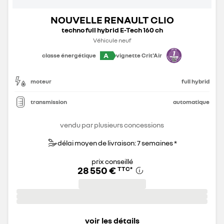
NOUVELLE RENAULT CLIO
techno full hybrid E-Tech 160 ch
Véhicule neuf
A
classe énergétique
vignette Crit'Air
moteur
full hybrid
transmission
automatique
vendu par plusieurs concessions
délai moyen de livraison: 7 semaines *
prix conseillé
28 550 €
TTC
*
voir les détails