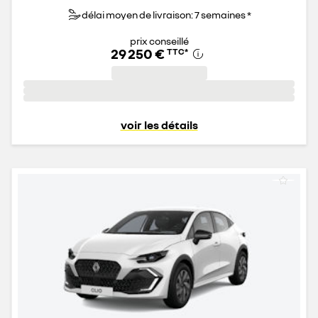
délai moyen de livraison: 7 semaines *
prix conseillé
29 250 €
TTC
*
voir les détails