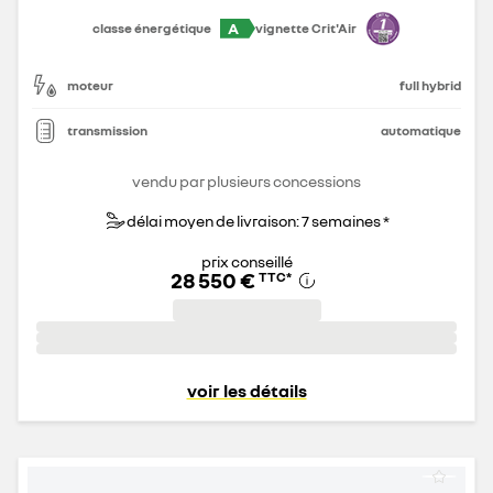
A
classe énergétique
vignette Crit'Air
moteur
full hybrid
transmission
automatique
vendu par plusieurs concessions
délai moyen de livraison: 7 semaines *
prix conseillé
28 550 €
TTC
*
voir les détails