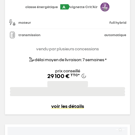
A
classe énergétique
vignette Crit'Air
moteur
full hybrid
transmission
automatique
vendu par plusieurs concessions
délai moyen de livraison: 7 semaines *
prix conseillé
29 100 €
TTC
*
voir les détails