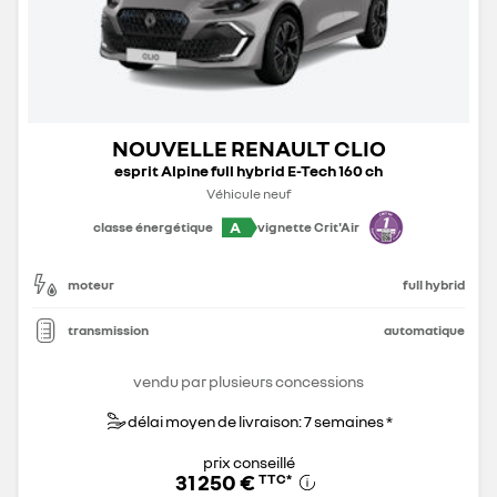
NOUVELLE RENAULT CLIO
esprit Alpine full hybrid E-Tech 160 ch
Véhicule neuf
A
classe énergétique
vignette Crit'Air
moteur
full hybrid
transmission
automatique
vendu par plusieurs concessions
délai moyen de livraison: 7 semaines *
prix conseillé
31 250 €
TTC
*