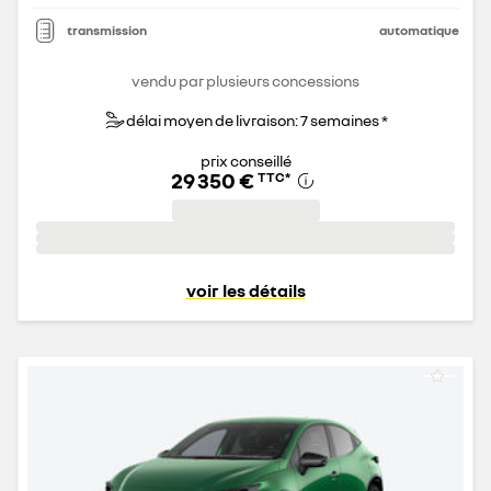
transmission
automatique
vendu par plusieurs concessions
délai moyen de livraison: 7 semaines *
prix conseillé
29 350 €
TTC
*
voir les détails