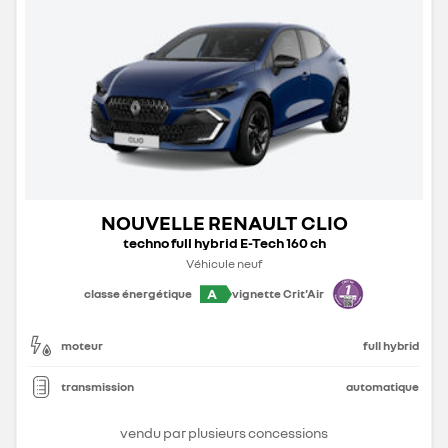
NOUVELLE RENAULT CLIO
techno full hybrid E-Tech 160 ch
Véhicule neuf
A
classe énergétique
vignette Crit'Air
moteur
full hybrid
transmission
automatique
vendu par plusieurs concessions