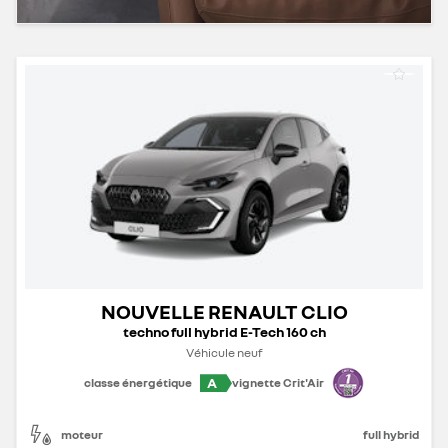
NOUVELLE RENAULT CLIO
techno full hybrid E-Tech 160 ch
Véhicule neuf
A
classe énergétique
vignette Crit'Air
moteur
full hybrid