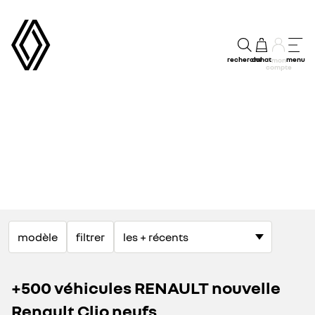
recherche
achat
menu
mon
compte
modèle
filtrer
+500 véhicules RENAULT nouvelle
Renault Clio neufs