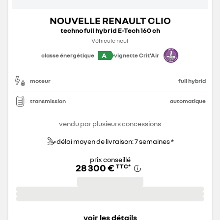
NOUVELLE RENAULT CLIO
techno full hybrid E-Tech 160 ch
Véhicule neuf
A
classe énergétique
vignette Crit'Air
moteur
full hybrid
transmission
automatique
vendu par plusieurs concessions
délai moyen de livraison: 7 semaines *
prix conseillé
28 300 €
TTC
*
voir les détails