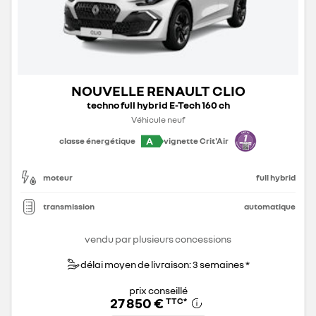
NOUVELLE RENAULT CLIO
techno full hybrid E-Tech 160 ch
Véhicule neuf
A
classe énergétique
vignette Crit'Air
moteur
full hybrid
transmission
automatique
vendu par plusieurs concessions
délai moyen de livraison: 3 semaines *
prix conseillé
27 850 €
TTC
*