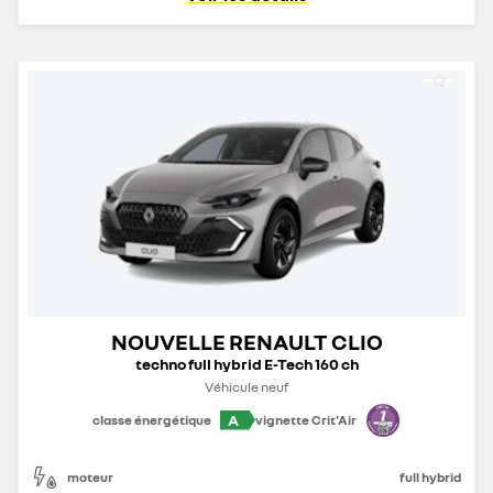
NOUVELLE RENAULT CLIO
techno full hybrid E-Tech 160 ch
Véhicule neuf
A
classe énergétique
vignette Crit'Air
moteur
full hybrid