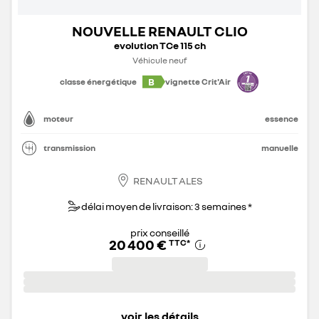
NOUVELLE RENAULT CLIO
evolution TCe 115 ch
Véhicule neuf
B
classe énergétique
vignette Crit'Air
moteur
essence
transmission
manuelle
RENAULT ALES
délai moyen de livraison: 3 semaines *
prix conseillé
20 400 €
TTC
*
voir les détails