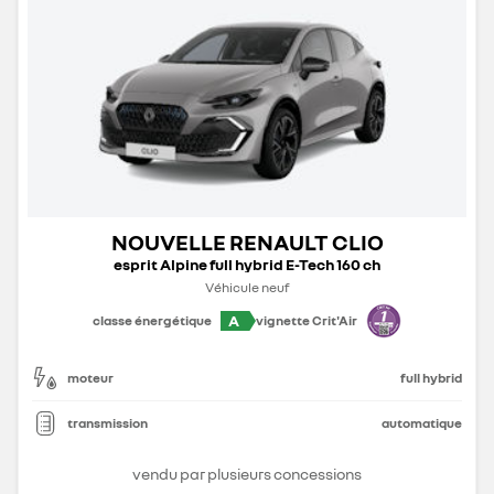
NOUVELLE RENAULT CLIO
esprit Alpine full hybrid E-Tech 160 ch
Véhicule neuf
A
classe énergétique
vignette Crit'Air
moteur
full hybrid
transmission
automatique
vendu par plusieurs concessions