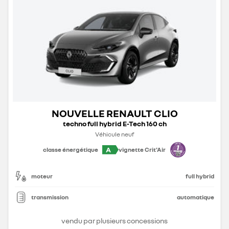
NOUVELLE RENAULT CLIO
techno full hybrid E-Tech 160 ch
Véhicule neuf
A
classe énergétique
vignette Crit'Air
moteur
full hybrid
transmission
automatique
vendu par plusieurs concessions