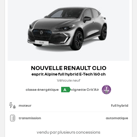
NOUVELLE RENAULT CLIO
esprit Alpine full hybrid E-Tech 160 ch
Véhicule neuf
A
classe énergétique
vignette Crit'Air
moteur
full hybrid
transmission
automatique
vendu par plusieurs concessions