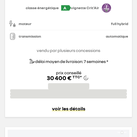
A
classe énergétique
vignette Crit'Air
moteur
full hybrid
transmission
automatique
vendu par plusieurs concessions
délai moyen de livraison: 7 semaines *
prix conseillé
30 400 €
TTC
*
voir les détails