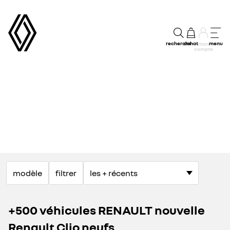
recherche
achat
menu
mon
compte
modèle
filtrer
+500 véhicules RENAULT nouvelle
Renault Clio neufs