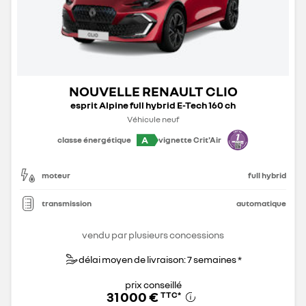
NOUVELLE RENAULT CLIO
esprit Alpine full hybrid E-Tech 160 ch
Véhicule neuf
A
classe énergétique
vignette Crit'Air
moteur
full hybrid
transmission
automatique
vendu par plusieurs concessions
délai moyen de livraison: 7 semaines *
prix conseillé
31 000 €
TTC
*