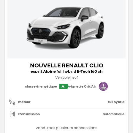
NOUVELLE RENAULT CLIO
esprit Alpine full hybrid E-Tech 160 ch
Véhicule neuf
A
classe énergétique
vignette Crit'Air
moteur
full hybrid
transmission
automatique
vendu par plusieurs concessions