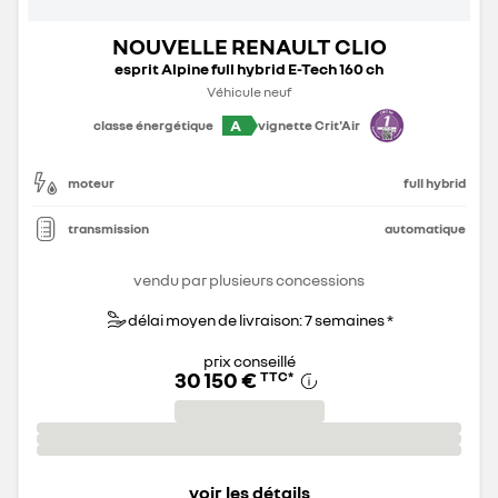
NOUVELLE RENAULT CLIO
esprit Alpine full hybrid E-Tech 160 ch
Véhicule neuf
A
classe énergétique
vignette Crit'Air
moteur
full hybrid
transmission
automatique
vendu par plusieurs concessions
délai moyen de livraison: 7 semaines *
prix conseillé
30 150 €
TTC
*
voir les détails