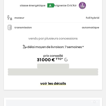
A
classe énergétique
vignette Crit'Air
moteur
full hybrid
transmission
automatique
vendu par plusieurs concessions
délai moyen de livraison: 7 semaines *
prix conseillé
31 000 €
TTC
*
voir les détails