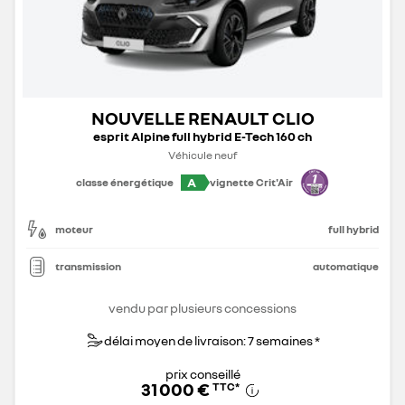
NOUVELLE RENAULT CLIO
esprit Alpine full hybrid E-Tech 160 ch
Véhicule neuf
A
classe énergétique
vignette Crit'Air
moteur
full hybrid
transmission
automatique
vendu par plusieurs concessions
délai moyen de livraison: 7 semaines *
prix conseillé
31 000 €
TTC
*