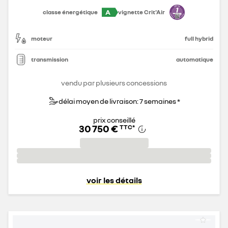
A
classe énergétique
vignette Crit'Air
moteur
full hybrid
transmission
automatique
vendu par plusieurs concessions
délai moyen de livraison: 7 semaines *
prix conseillé
30 750 €
TTC
*
voir les détails