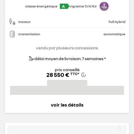
A
classe énergétique
vignette Crit'Air
moteur
full hybrid
transmission
automatique
vendu par plusieurs concessions
délai moyen de livraison: 7 semaines *
prix conseillé
28 550 €
TTC
*
voir les détails