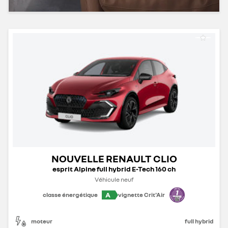
NOUVELLE RENAULT CLIO
esprit Alpine full hybrid E-Tech 160 ch
Véhicule neuf
A
classe énergétique
vignette Crit'Air
moteur
full hybrid