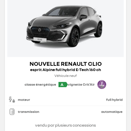
NOUVELLE RENAULT CLIO
esprit Alpine full hybrid E-Tech 160 ch
Véhicule neuf
A
classe énergétique
vignette Crit'Air
moteur
full hybrid
transmission
automatique
vendu par plusieurs concessions