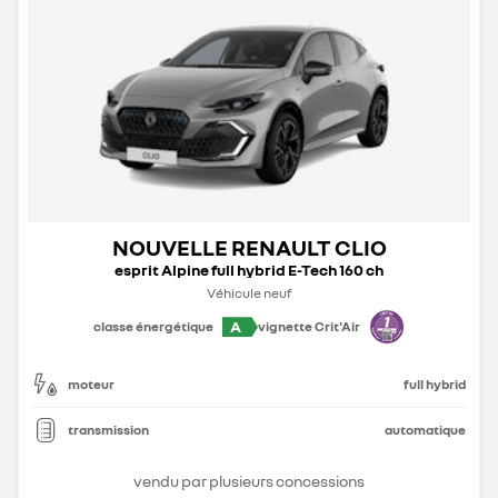
NOUVELLE RENAULT CLIO
esprit Alpine full hybrid E-Tech 160 ch
Véhicule neuf
A
classe énergétique
vignette Crit'Air
moteur
full hybrid
transmission
automatique
vendu par plusieurs concessions