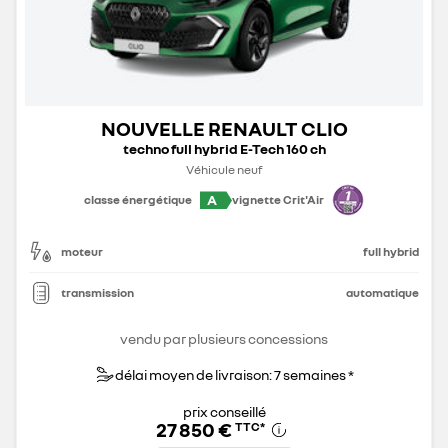
NOUVELLE RENAULT CLIO
techno full hybrid E-Tech 160 ch
Véhicule neuf
A
classe énergétique
vignette Crit'Air
moteur
full hybrid
transmission
automatique
vendu par plusieurs concessions
délai moyen de livraison: 7 semaines *
prix conseillé
27 850 €
TTC
*