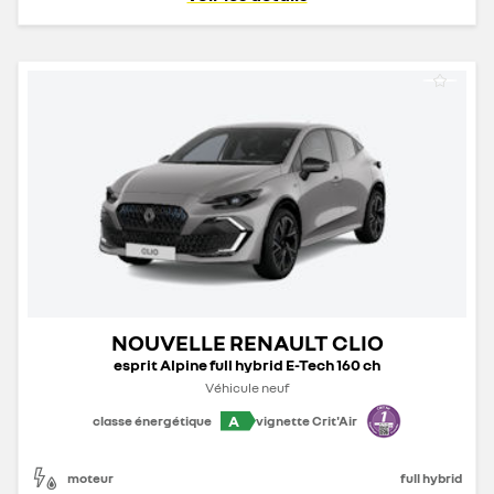
NOUVELLE RENAULT CLIO
esprit Alpine full hybrid E-Tech 160 ch
Véhicule neuf
A
classe énergétique
vignette Crit'Air
moteur
full hybrid