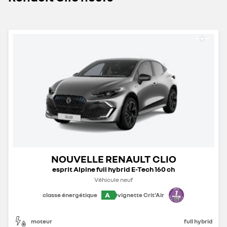
NOUVELLE RENAULT CLIO
esprit Alpine full hybrid E-Tech 160 ch
Véhicule neuf
A
classe énergétique
vignette Crit'Air
moteur
full hybrid