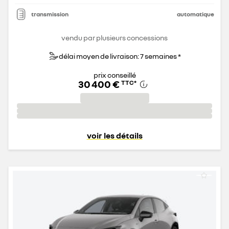
transmission
automatique
vendu par plusieurs concessions
délai moyen de livraison: 7 semaines *
prix conseillé
30 400 €
TTC
*
voir les détails