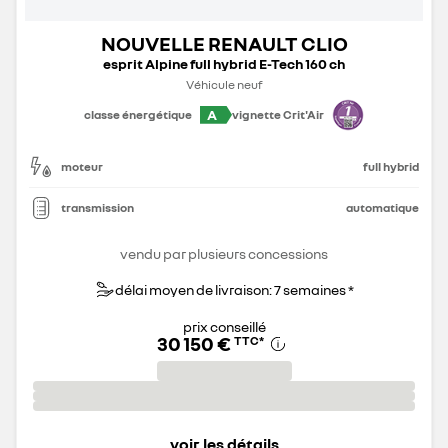
NOUVELLE RENAULT CLIO
esprit Alpine full hybrid E-Tech 160 ch
Véhicule neuf
A
classe énergétique
vignette Crit'Air
moteur
full hybrid
transmission
automatique
vendu par plusieurs concessions
délai moyen de livraison: 7 semaines *
prix conseillé
30 150 €
TTC
*
voir les détails