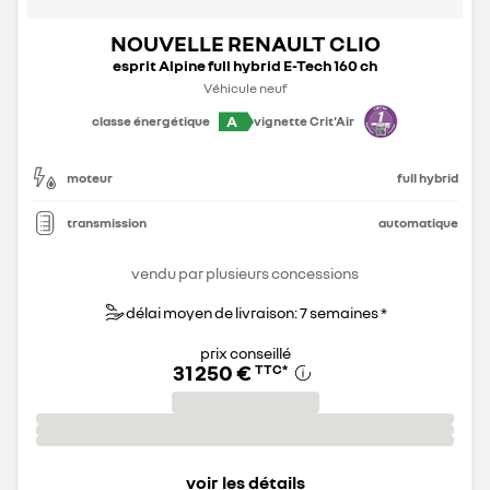
NOUVELLE RENAULT CLIO
esprit Alpine full hybrid E-Tech 160 ch
Véhicule neuf
A
classe énergétique
vignette Crit'Air
moteur
full hybrid
transmission
automatique
vendu par plusieurs concessions
délai moyen de livraison: 7 semaines *
prix conseillé
31 250 €
TTC
*
voir les détails