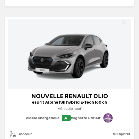
NOUVELLE RENAULT CLIO
esprit Alpine full hybrid E-Tech 160 ch
Véhicule neuf
A
classe énergétique
vignette Crit'Air
moteur
full hybrid