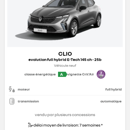
CLIO
evolution full hybrid E-Tech 145 ch - 25b
Véhicule neuf
A
classe énergétique
vignette Crit'Air
moteur
full hybrid
transmission
automatique
vendu par plusieurs concessions
délai moyen de livraison: 7 semaines *