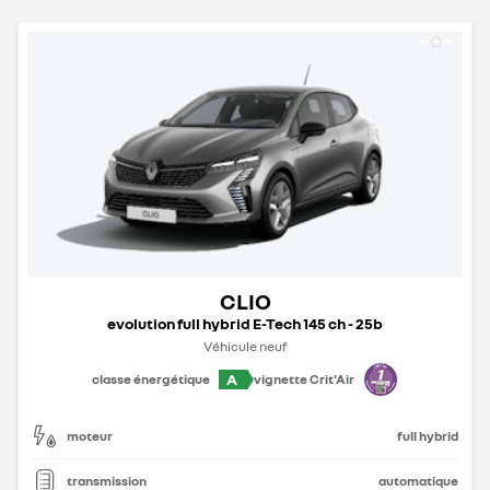
CLIO
evolution full hybrid E-Tech 145 ch - 25b
Véhicule neuf
A
classe énergétique
vignette Crit'Air
moteur
full hybrid
transmission
automatique