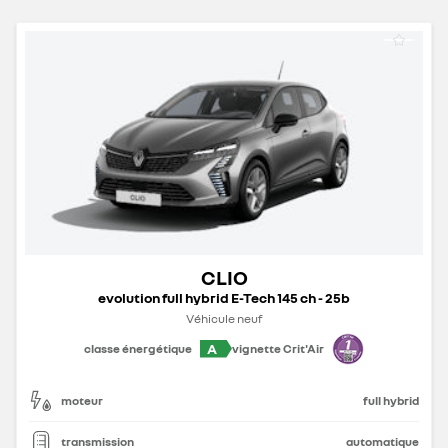
CLIO
evolution full hybrid E-Tech 145 ch - 25b
Véhicule neuf
A
classe énergétique
vignette Crit'Air
moteur
full hybrid
transmission
automatique