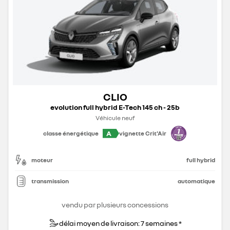
CLIO
evolution full hybrid E-Tech 145 ch - 25b
Véhicule neuf
A
classe énergétique
vignette Crit'Air
moteur
full hybrid
transmission
automatique
vendu par plusieurs concessions
délai moyen de livraison: 7 semaines *