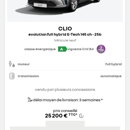
CLIO
evolution full hybrid E-Tech 145 ch - 25b
Véhicule neuf
A
classe énergétique
vignette Crit'Air
moteur
full hybrid
transmission
automatique
vendu par plusieurs concessions
délai moyen de livraison: 3 semaines *
prix conseillé
25 200 €
TTC
*