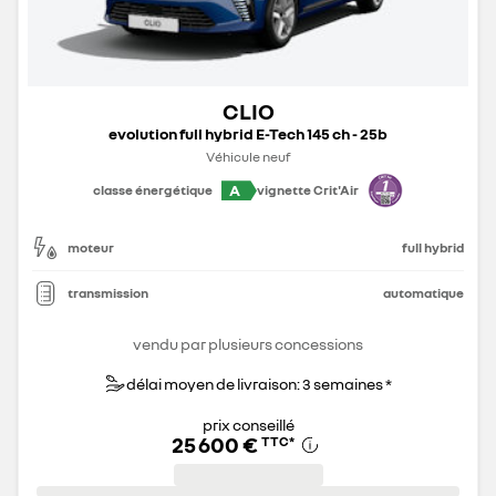
CLIO
evolution full hybrid E-Tech 145 ch - 25b
Véhicule neuf
A
classe énergétique
vignette Crit'Air
moteur
full hybrid
transmission
automatique
vendu par plusieurs concessions
délai moyen de livraison: 3 semaines *
prix conseillé
25 600 €
TTC
*