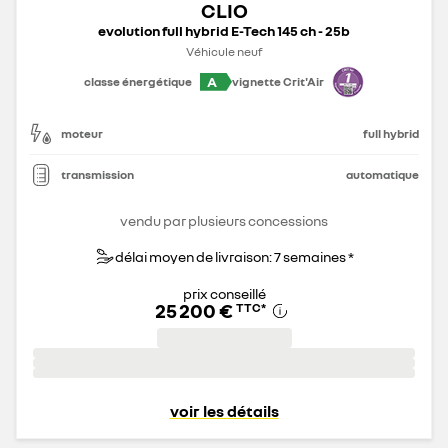
CLIO
evolution full hybrid E-Tech 145 ch - 25b
Véhicule neuf
A
classe énergétique
vignette Crit'Air
moteur
full hybrid
transmission
automatique
vendu par plusieurs concessions
délai moyen de livraison: 7 semaines *
prix conseillé
25 200 €
TTC
*
voir les détails