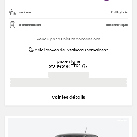
moteur
full hybrid
transmission
automatique
vendu par plusieurs concessions
délai moyen de livraison: 3 semaines *
prix en ligne
22 192 €
TTC
*
voir les détails