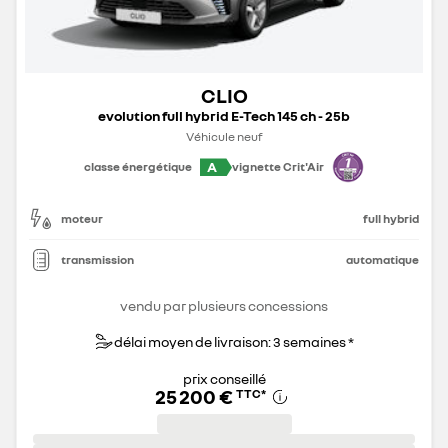
CLIO
evolution full hybrid E-Tech 145 ch - 25b
Véhicule neuf
A
classe énergétique
vignette Crit'Air
moteur
full hybrid
transmission
automatique
vendu par plusieurs concessions
délai moyen de livraison: 3 semaines *
prix conseillé
25 200 €
TTC
*