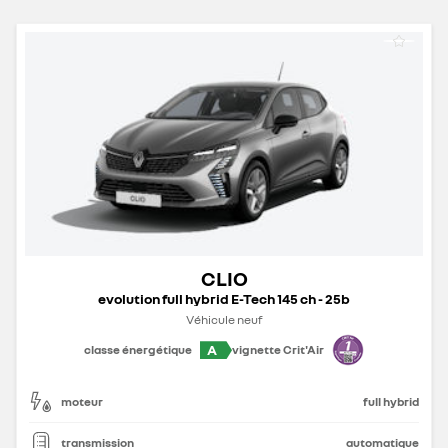
CLIO
evolution full hybrid E-Tech 145 ch - 25b
Véhicule neuf
A
classe énergétique
vignette Crit'Air
moteur
full hybrid
transmission
automatique