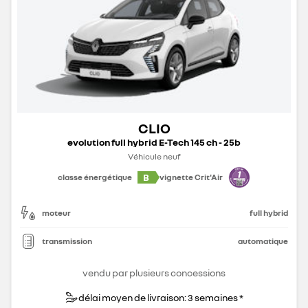
CLIO
evolution full hybrid E-Tech 145 ch - 25b
Véhicule neuf
B
classe énergétique
vignette Crit'Air
moteur
full hybrid
transmission
automatique
vendu par plusieurs concessions
délai moyen de livraison: 3 semaines *