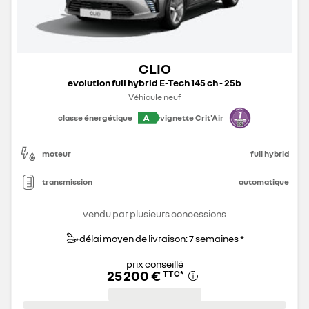
CLIO
evolution full hybrid E-Tech 145 ch - 25b
Véhicule neuf
A
classe énergétique
vignette Crit'Air
moteur
full hybrid
transmission
automatique
vendu par plusieurs concessions
délai moyen de livraison: 7 semaines *
prix conseillé
25 200 €
TTC
*