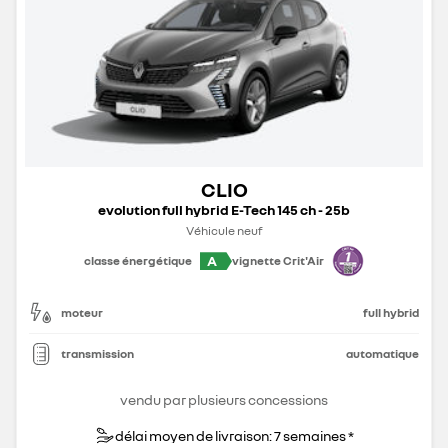
CLIO
evolution full hybrid E-Tech 145 ch - 25b
Véhicule neuf
A
classe énergétique
vignette Crit'Air
moteur
full hybrid
transmission
automatique
vendu par plusieurs concessions
délai moyen de livraison: 7 semaines *