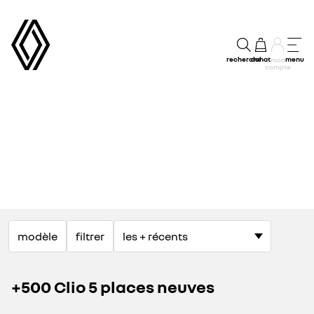
recherche
achat
menu
mon
compte
modèle
filtrer
+500 Clio 5 places neuves