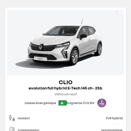
CLIO
evolution full hybrid E-Tech 145 ch - 25b
Véhicule neuf
A
classe énergétique
vignette Crit'Air
moteur
full hybrid
transmission
automatique