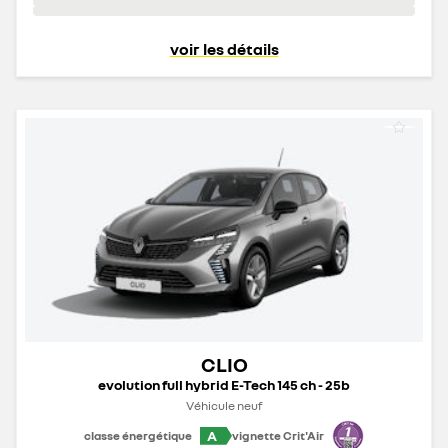
voir les détails
CLIO
evolution full hybrid E-Tech 145 ch - 25b
Véhicule neuf
A
classe énergétique
vignette Crit'Air