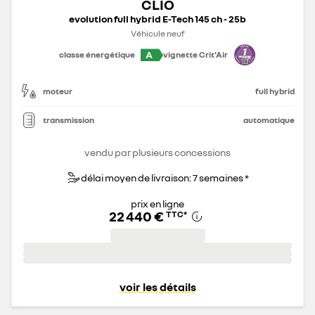
CLIO
evolution full hybrid E-Tech 145 ch - 25b
Véhicule neuf
A
classe énergétique
vignette Crit'Air
moteur
full hybrid
transmission
automatique
vendu par plusieurs concessions
délai moyen de livraison: 7 semaines *
prix en ligne
22 440 €
TTC
*
voir les détails