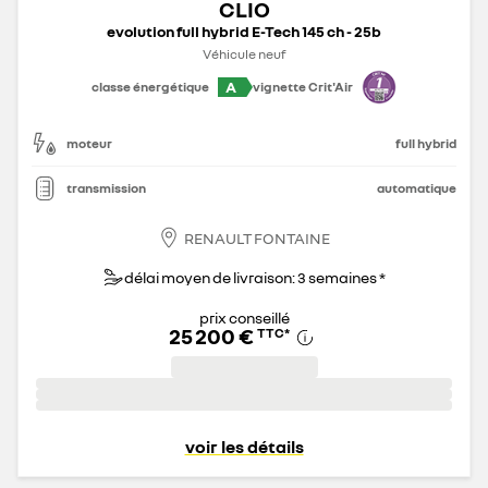
CLIO
evolution full hybrid E-Tech 145 ch - 25b
Véhicule neuf
A
classe énergétique
vignette Crit'Air
moteur
full hybrid
transmission
automatique
RENAULT FONTAINE
délai moyen de livraison: 3 semaines *
prix conseillé
25 200 €
TTC
*
voir les détails