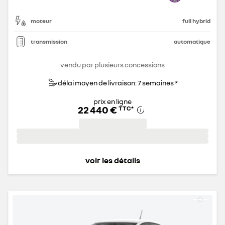
moteur
full hybrid
transmission
automatique
vendu par plusieurs concessions
délai moyen de livraison: 7 semaines *
prix en ligne
22 440 €
TTC
*
voir les détails