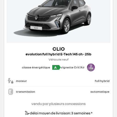
CLIO
evolution full hybrid E-Tech 145 ch - 25b
Véhicule neuf
A
classe énergétique
vignette Crit'Air
moteur
full hybrid
transmission
automatique
vendu par plusieurs concessions
délai moyen de livraison: 3 semaines *