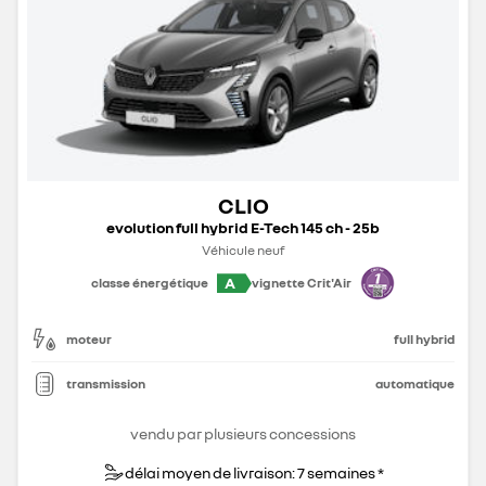
CLIO
evolution full hybrid E-Tech 145 ch - 25b
Véhicule neuf
A
classe énergétique
vignette Crit'Air
moteur
full hybrid
transmission
automatique
vendu par plusieurs concessions
délai moyen de livraison: 7 semaines *