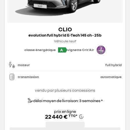
CLIO
evolution full hybrid E-Tech 145 ch - 25b
Véhicule neuf
A
classe énergétique
vignette Crit'Air
moteur
full hybrid
transmission
automatique
vendu par plusieurs concessions
délai moyen de livraison: 3 semaines *
prix en ligne
22 440 €
TTC
*