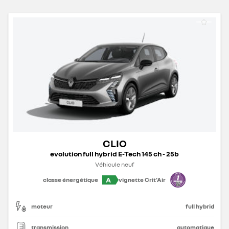
CLIO
evolution full hybrid E-Tech 145 ch - 25b
Véhicule neuf
A
classe énergétique
vignette Crit'Air
moteur
full hybrid
transmission
automatique