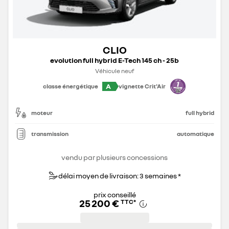
CLIO
evolution full hybrid E-Tech 145 ch - 25b
Véhicule neuf
A
classe énergétique
vignette Crit'Air
moteur
full hybrid
transmission
automatique
vendu par plusieurs concessions
délai moyen de livraison: 3 semaines *
prix conseillé
25 200 €
TTC
*