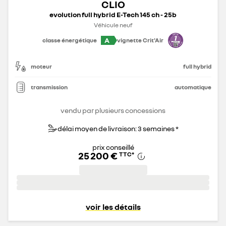
CLIO
evolution full hybrid E-Tech 145 ch - 25b
Véhicule neuf
A
classe énergétique
vignette Crit'Air
moteur
full hybrid
transmission
automatique
vendu par plusieurs concessions
délai moyen de livraison: 3 semaines *
prix conseillé
25 200 €
TTC
*
voir les détails