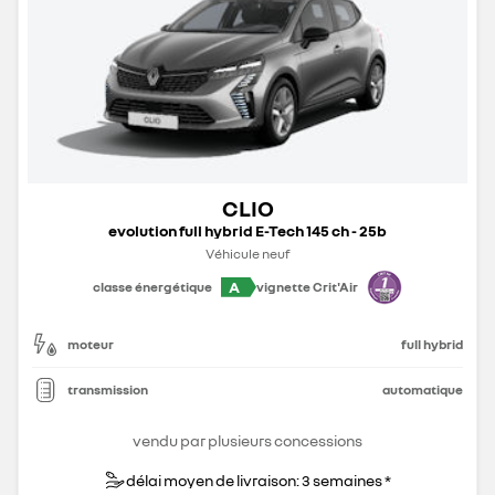
CLIO
evolution full hybrid E-Tech 145 ch - 25b
Véhicule neuf
A
classe énergétique
vignette Crit'Air
moteur
full hybrid
transmission
automatique
vendu par plusieurs concessions
délai moyen de livraison: 3 semaines *