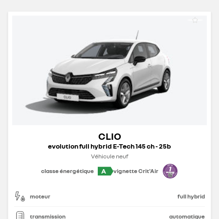
CLIO
evolution full hybrid E-Tech 145 ch - 25b
Véhicule neuf
A
classe énergétique
vignette Crit'Air
moteur
full hybrid
transmission
automatique