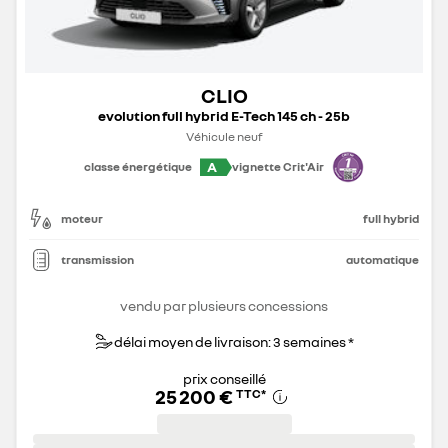
CLIO
evolution full hybrid E-Tech 145 ch - 25b
Véhicule neuf
A
classe énergétique
vignette Crit'Air
moteur
full hybrid
transmission
automatique
vendu par plusieurs concessions
délai moyen de livraison: 3 semaines *
prix conseillé
25 200 €
TTC
*