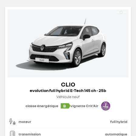
CLIO
evolution full hybrid E-Tech 145 ch - 25b
Véhicule neuf
B
classe énergétique
vignette Crit'Air
moteur
full hybrid
transmission
automatique