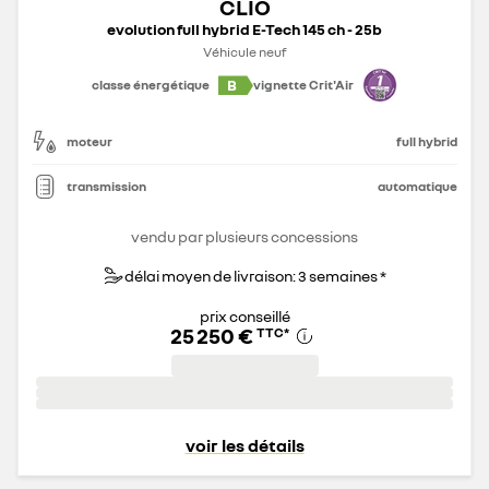
CLIO
evolution full hybrid E-Tech 145 ch - 25b
Véhicule neuf
B
classe énergétique
vignette Crit'Air
moteur
full hybrid
transmission
automatique
vendu par plusieurs concessions
délai moyen de livraison: 3 semaines *
prix conseillé
25 250 €
TTC
*
voir les détails