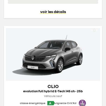
voir les détails
CLIO
evolution full hybrid E-Tech 145 ch - 25b
Véhicule neuf
A
classe énergétique
vignette Crit'Air