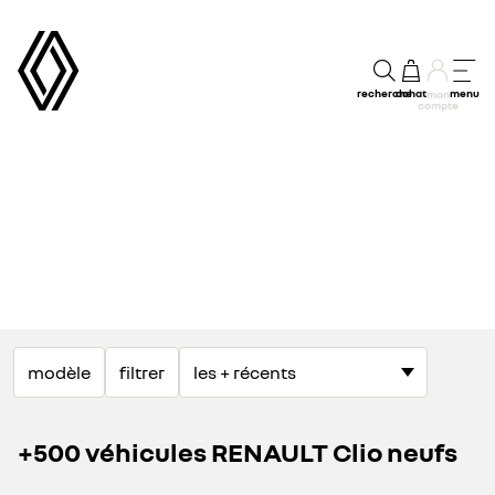
recherche
achat
menu
mon
compte
modèle
filtrer
+500 véhicules RENAULT Clio neufs