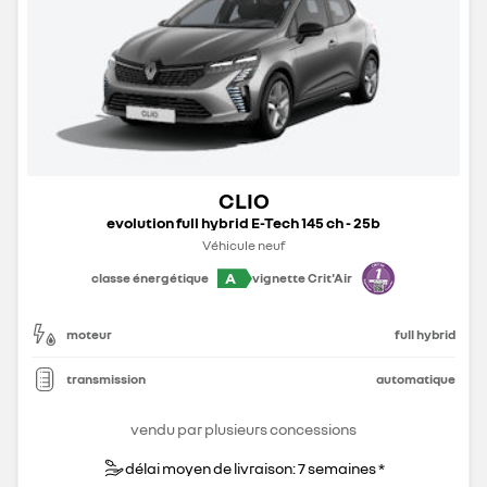
CLIO
evolution full hybrid E-Tech 145 ch - 25b
Véhicule neuf
A
classe énergétique
vignette Crit'Air
moteur
full hybrid
transmission
automatique
vendu par plusieurs concessions
délai moyen de livraison: 7 semaines *