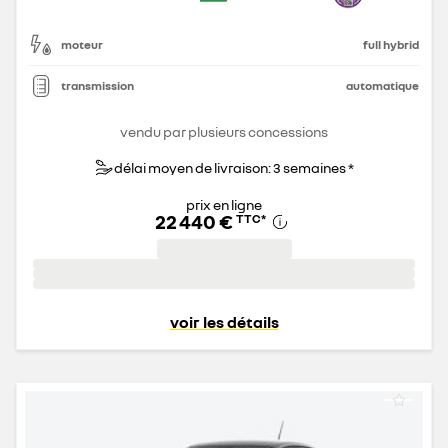
moteur
full hybrid
transmission
automatique
vendu par plusieurs concessions
délai moyen de livraison: 3 semaines *
prix en ligne
22 440 €
TTC
*
voir les détails