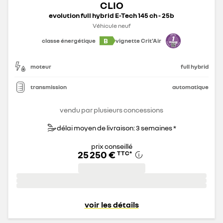
CLIO
evolution full hybrid E-Tech 145 ch - 25b
Véhicule neuf
B
classe énergétique
vignette Crit'Air
moteur
full hybrid
transmission
automatique
vendu par plusieurs concessions
délai moyen de livraison: 3 semaines *
prix conseillé
25 250 €
TTC
*
voir les détails