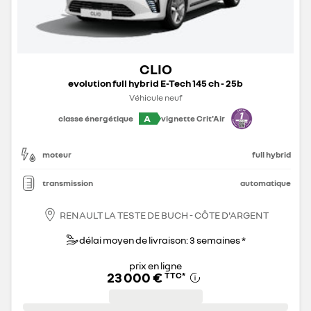
CLIO
evolution full hybrid E-Tech 145 ch - 25b
Véhicule neuf
A
classe énergétique
vignette Crit'Air
moteur
full hybrid
transmission
automatique
RENAULT LA TESTE DE BUCH - CÔTE D'ARGENT
délai moyen de livraison: 3 semaines *
prix en ligne
23 000 €
TTC
*