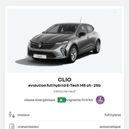
CLIO
evolution full hybrid E-Tech 145 ch - 25b
Véhicule neuf
A
classe énergétique
vignette Crit'Air
moteur
full hybrid
transmission
automatique