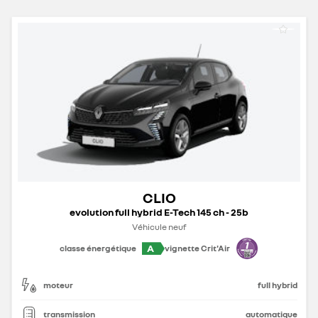
CLIO
evolution full hybrid E-Tech 145 ch - 25b
Véhicule neuf
A
classe énergétique
vignette Crit'Air
moteur
full hybrid
transmission
automatique