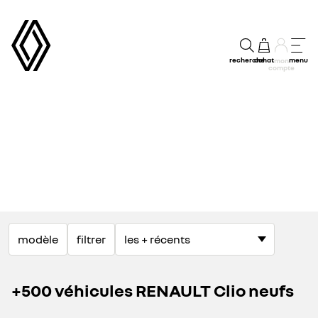
recherche
achat
menu
mon
compte
modèle
filtrer
+500 véhicules RENAULT Clio neufs