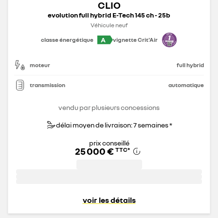
CLIO
evolution full hybrid E-Tech 145 ch - 25b
Véhicule neuf
A
classe énergétique
vignette Crit'Air
moteur
full hybrid
transmission
automatique
vendu par plusieurs concessions
délai moyen de livraison: 7 semaines *
prix conseillé
25 000 €
TTC
*
voir les détails