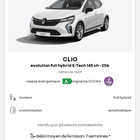
CLIO
evolution full hybrid E-Tech 145 ch - 25b
Véhicule neuf
A
classe énergétique
vignette Crit'Air
moteur
full hybrid
transmission
automatique
vendu par plusieurs concessions
délai moyen de livraison: 7 semaines *