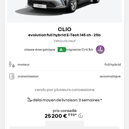
CLIO
evolution full hybrid E-Tech 145 ch - 25b
Véhicule neuf
A
classe énergétique
vignette Crit'Air
moteur
full hybrid
transmission
automatique
vendu par plusieurs concessions
délai moyen de livraison: 3 semaines *
prix conseillé
25 200 €
TTC
*