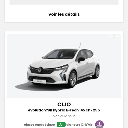
voir les détails
CLIO
evolution full hybrid E-Tech 145 ch - 25b
Véhicule neuf
A
classe énergétique
vignette Crit'Air