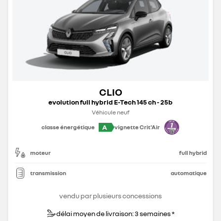
CLIO
evolution full hybrid E-Tech 145 ch - 25b
Véhicule neuf
A
classe énergétique
vignette Crit'Air
moteur
full hybrid
transmission
automatique
vendu par plusieurs concessions
délai moyen de livraison: 3 semaines *