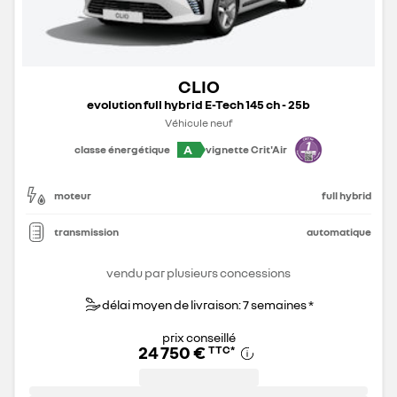
CLIO
evolution full hybrid E-Tech 145 ch - 25b
Véhicule neuf
A
classe énergétique
vignette Crit'Air
moteur
full hybrid
transmission
automatique
vendu par plusieurs concessions
délai moyen de livraison: 7 semaines *
prix conseillé
24 750 €
TTC
*