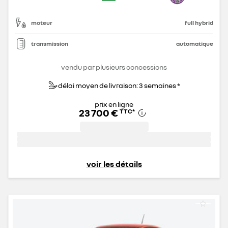
moteur
full hybrid
transmission
automatique
vendu par plusieurs concessions
délai moyen de livraison: 3 semaines *
prix en ligne
23 700 €
TTC
*
voir les détails