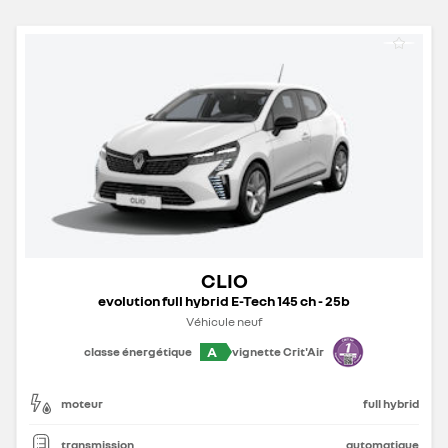
CLIO
evolution full hybrid E-Tech 145 ch - 25b
Véhicule neuf
A
classe énergétique
vignette Crit'Air
moteur
full hybrid
transmission
automatique