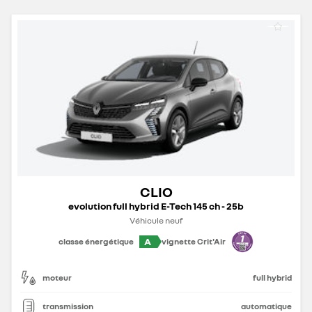
CLIO
evolution full hybrid E-Tech 145 ch - 25b
Véhicule neuf
A
classe énergétique
vignette Crit'Air
moteur
full hybrid
transmission
automatique