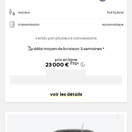
moteur
full hybrid
transmission
automatique
vendu par plusieurs concessions
délai moyen de livraison: 3 semaines *
prix en ligne
23 000 €
TTC
*
voir les détails