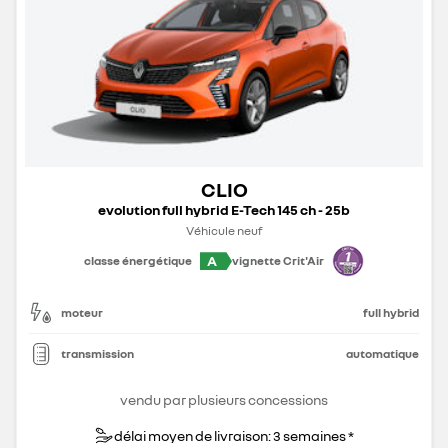
CLIO
evolution full hybrid E-Tech 145 ch - 25b
Véhicule neuf
A
classe énergétique
vignette Crit'Air
moteur
full hybrid
transmission
automatique
vendu par plusieurs concessions
délai moyen de livraison: 3 semaines *