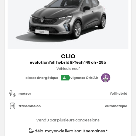
CLIO
evolution full hybrid E-Tech 145 ch - 25b
Véhicule neuf
A
classe énergétique
vignette Crit'Air
moteur
full hybrid
transmission
automatique
vendu par plusieurs concessions
délai moyen de livraison: 3 semaines *