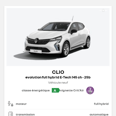
CLIO
evolution full hybrid E-Tech 145 ch - 25b
Véhicule neuf
A
classe énergétique
vignette Crit'Air
moteur
full hybrid
transmission
automatique