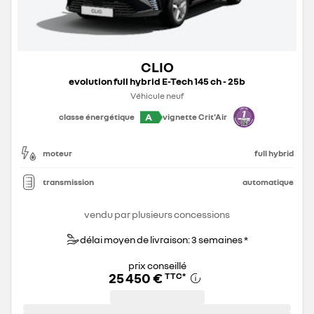
CLIO
evolution full hybrid E-Tech 145 ch - 25b
Véhicule neuf
A
classe énergétique
vignette Crit'Air
moteur
full hybrid
transmission
automatique
vendu par plusieurs concessions
délai moyen de livraison: 3 semaines *
prix conseillé
25 450 €
TTC
*