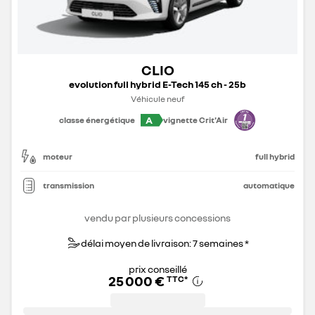
CLIO
evolution full hybrid E-Tech 145 ch - 25b
Véhicule neuf
A
classe énergétique
vignette Crit'Air
moteur
full hybrid
transmission
automatique
vendu par plusieurs concessions
délai moyen de livraison: 7 semaines *
prix conseillé
25 000 €
TTC
*