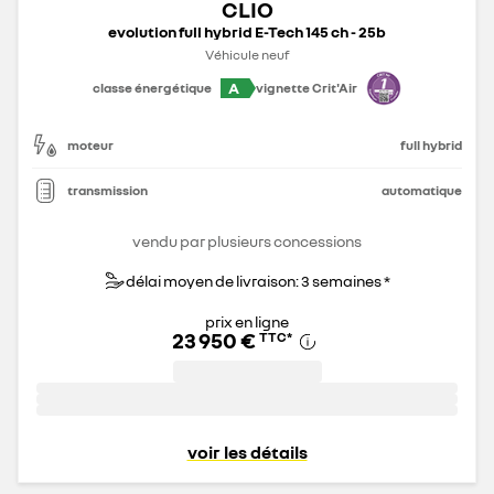
CLIO
evolution full hybrid E-Tech 145 ch - 25b
Véhicule neuf
A
classe énergétique
vignette Crit'Air
moteur
full hybrid
transmission
automatique
vendu par plusieurs concessions
délai moyen de livraison: 3 semaines *
prix en ligne
23 950 €
TTC
*
voir les détails