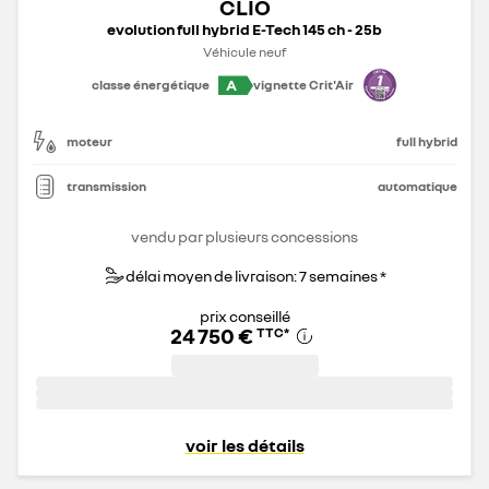
CLIO
evolution full hybrid E-Tech 145 ch - 25b
Véhicule neuf
A
classe énergétique
vignette Crit'Air
moteur
full hybrid
transmission
automatique
vendu par plusieurs concessions
délai moyen de livraison: 7 semaines *
prix conseillé
24 750 €
TTC
*
voir les détails