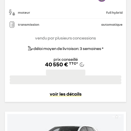
moteur
full hybrid
transmission
automatique
vendu par plusieurs concessions
délai moyen de livraison: 3 semaines *
prix conseillé
40 550 €
TTC
*
voir les détails