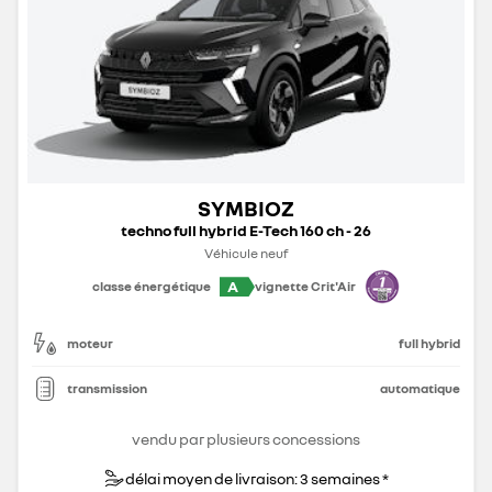
SYMBIOZ
techno full hybrid E-Tech 160 ch - 26
Véhicule neuf
A
classe énergétique
vignette Crit'Air
moteur
full hybrid
transmission
automatique
vendu par plusieurs concessions
délai moyen de livraison: 3 semaines *