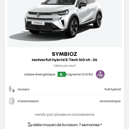
SYMBIOZ
techno full hybrid E-Tech 160 ch - 26
Véhicule neuf
A
classe énergétique
vignette Crit'Air
moteur
full hybrid
transmission
automatique
vendu par plusieurs concessions
délai moyen de livraison: 7 semaines *