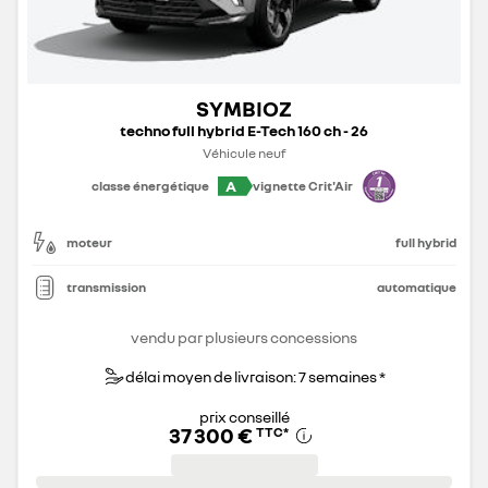
SYMBIOZ
techno full hybrid E-Tech 160 ch - 26
Véhicule neuf
A
classe énergétique
vignette Crit'Air
moteur
full hybrid
transmission
automatique
vendu par plusieurs concessions
délai moyen de livraison: 7 semaines *
prix conseillé
37 300 €
TTC
*