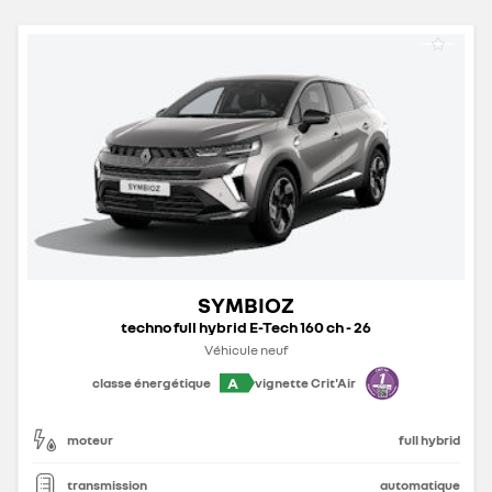
SYMBIOZ
techno full hybrid E-Tech 160 ch - 26
Véhicule neuf
A
classe énergétique
vignette Crit'Air
moteur
full hybrid
transmission
automatique