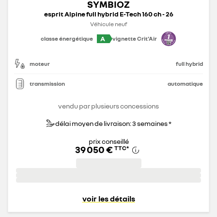
SYMBIOZ
esprit Alpine full hybrid E-Tech 160 ch - 26
Véhicule neuf
A
classe énergétique
vignette Crit'Air
moteur
full hybrid
transmission
automatique
vendu par plusieurs concessions
délai moyen de livraison: 3 semaines *
prix conseillé
39 050 €
TTC
*
voir les détails