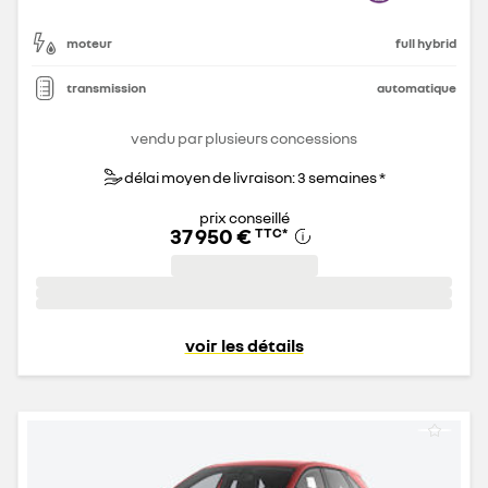
moteur
full hybrid
transmission
automatique
vendu par plusieurs concessions
délai moyen de livraison: 3 semaines *
prix conseillé
37 950 €
TTC
*
voir les détails