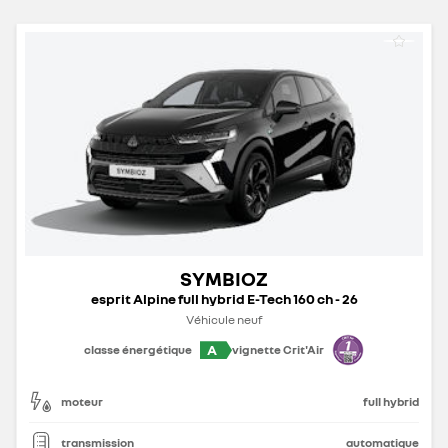
SYMBIOZ
esprit Alpine full hybrid E-Tech 160 ch - 26
Véhicule neuf
A
classe énergétique
vignette Crit'Air
moteur
full hybrid
transmission
automatique