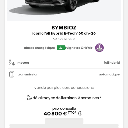
SYMBIOZ
iconic full hybrid E-Tech 160 ch - 26
Véhicule neuf
A
classe énergétique
vignette Crit'Air
moteur
full hybrid
transmission
automatique
vendu par plusieurs concessions
délai moyen de livraison: 3 semaines *
prix conseillé
40 300 €
TTC
*