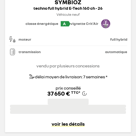
SYMBIOZ
techno full hybrid E-Tech 160 ch - 26
Véhicule neuf
A
classe énergétique
vignette Crit'Air
moteur
full hybrid
transmission
automatique
vendu par plusieurs concessions
délai moyen de livraison: 7 semaines *
prix conseillé
37 650 €
TTC
*
voir les détails