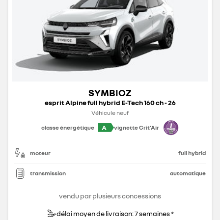
SYMBIOZ
esprit Alpine full hybrid E-Tech 160 ch - 26
Véhicule neuf
A
classe énergétique
vignette Crit'Air
moteur
full hybrid
transmission
automatique
vendu par plusieurs concessions
délai moyen de livraison: 7 semaines *