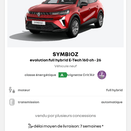
SYMBIOZ
evolution full hybrid E-Tech 160 ch - 26
Véhicule neuf
A
classe énergétique
vignette Crit'Air
moteur
full hybrid
transmission
automatique
vendu par plusieurs concessions
délai moyen de livraison: 7 semaines *