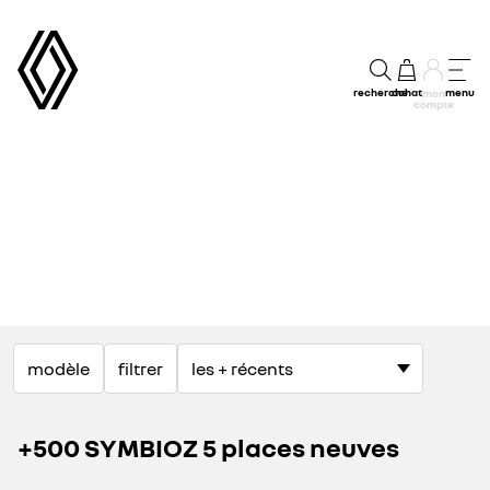
recherche
achat
menu
mon
compte
modèle
filtrer
+500 SYMBIOZ 5 places neuves