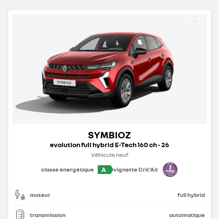
SYMBIOZ
evolution full hybrid E-Tech 160 ch - 26
Véhicule neuf
A
classe énergétique
vignette Crit'Air
moteur
full hybrid
transmission
automatique