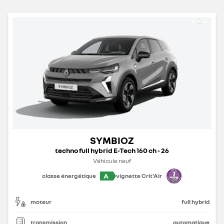
SYMBIOZ
techno full hybrid E-Tech 160 ch - 26
Véhicule neuf
A
classe énergétique
vignette Crit'Air
moteur
full hybrid
transmission
automatique