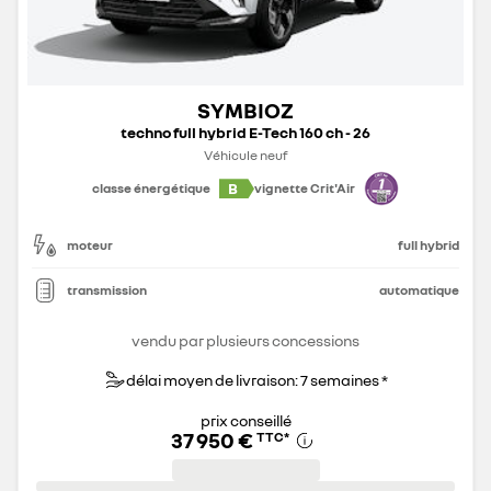
SYMBIOZ
techno full hybrid E-Tech 160 ch - 26
Véhicule neuf
B
classe énergétique
vignette Crit'Air
moteur
full hybrid
transmission
automatique
vendu par plusieurs concessions
délai moyen de livraison: 7 semaines *
prix conseillé
37 950 €
TTC
*