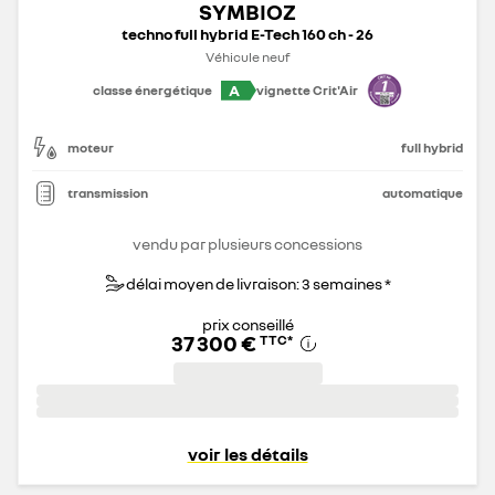
SYMBIOZ
techno full hybrid E-Tech 160 ch - 26
Véhicule neuf
A
classe énergétique
vignette Crit'Air
moteur
full hybrid
transmission
automatique
vendu par plusieurs concessions
délai moyen de livraison: 3 semaines *
prix conseillé
37 300 €
TTC
*
voir les détails