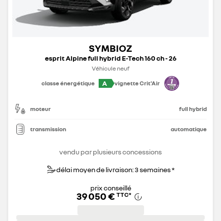
SYMBIOZ
esprit Alpine full hybrid E-Tech 160 ch - 26
Véhicule neuf
A
classe énergétique
vignette Crit'Air
moteur
full hybrid
transmission
automatique
vendu par plusieurs concessions
délai moyen de livraison: 3 semaines *
prix conseillé
39 050 €
TTC
*