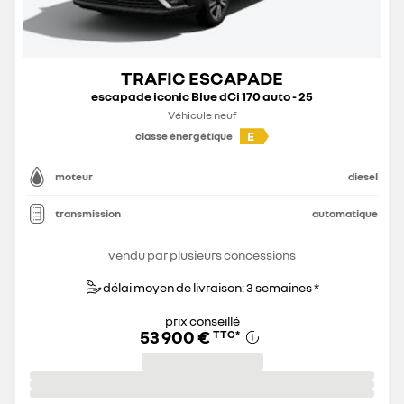
TRAFIC ESCAPADE
escapade iconic Blue dCi 170 auto - 25
Véhicule neuf
E
classe énergétique
moteur
diesel
transmission
automatique
vendu par plusieurs concessions
délai moyen de livraison: 3 semaines *
prix conseillé
53 900 €
TTC
*