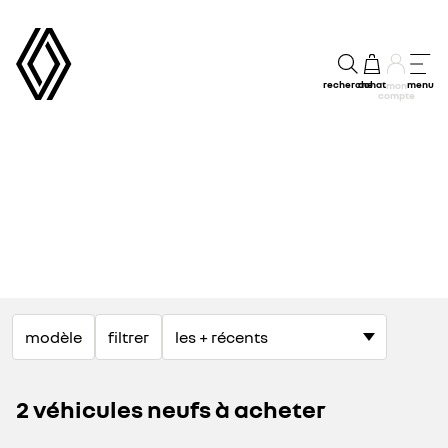
recherche
achat
menu
mon
compte
modèle
filtrer
2 véhicules neufs à acheter