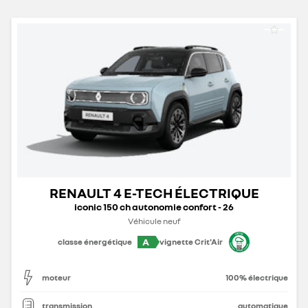
RENAULT 4 E-TECH ÉLECTRIQUE
iconic 150 ch autonomie confort - 26
Véhicule neuf
A
classe énergétique
vignette Crit'Air
moteur
100% électrique
transmission
automatique