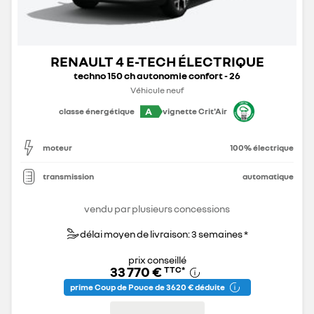
RENAULT 4 E-TECH ÉLECTRIQUE
techno 150 ch autonomie confort - 26
Véhicule neuf
A
classe énergétique
vignette Crit'Air
moteur
100% électrique
transmission
automatique
vendu par plusieurs concessions
délai moyen de livraison: 3 semaines *
prix conseillé
33 770 €
TTC
*
prime Coup de Pouce de 3 620 € déduite