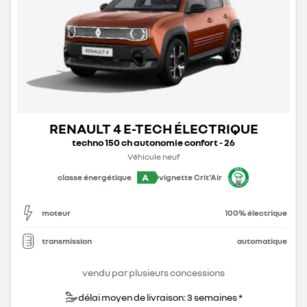
RENAULT 4 E-TECH ÉLECTRIQUE
techno 150 ch autonomie confort - 26
Véhicule neuf
A
classe énergétique
vignette Crit'Air
moteur
100% électrique
transmission
automatique
vendu par plusieurs concessions
délai moyen de livraison: 3 semaines *