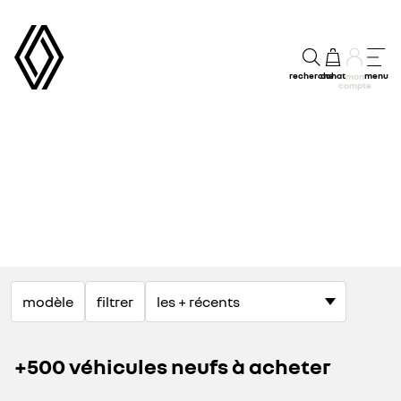
recherche
achat
menu
mon
compte
modèle
filtrer
+500 véhicules neufs à acheter