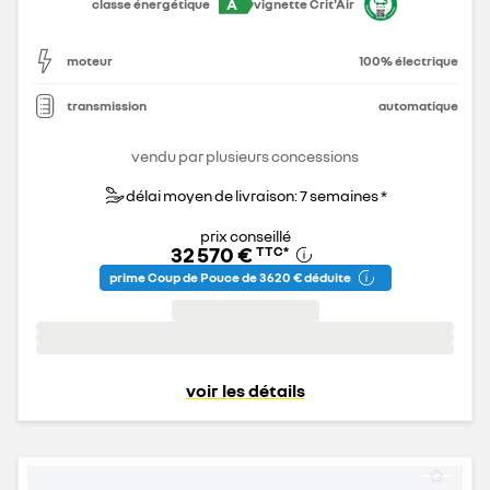
A
classe énergétique
vignette Crit'Air
moteur
100% électrique
transmission
automatique
vendu par plusieurs concessions
délai moyen de livraison: 7 semaines *
prix conseillé
32 570 €
TTC
*
prime Coup de Pouce de 3 620 € déduite
voir les détails