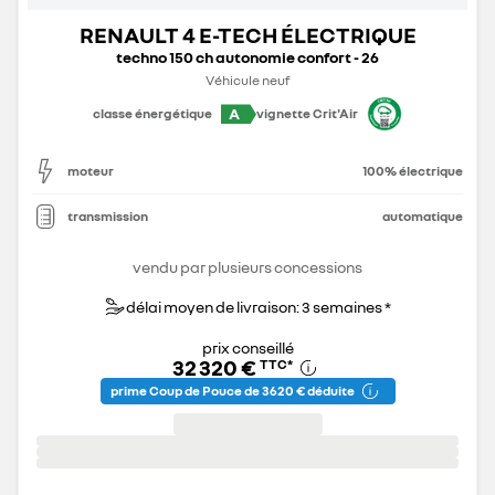
RENAULT 4 E-TECH ÉLECTRIQUE
techno 150 ch autonomie confort - 26
Véhicule neuf
A
classe énergétique
vignette Crit'Air
moteur
100% électrique
transmission
automatique
vendu par plusieurs concessions
délai moyen de livraison: 3 semaines *
prix conseillé
32 320 €
TTC
*
prime Coup de Pouce de 3 620 € déduite