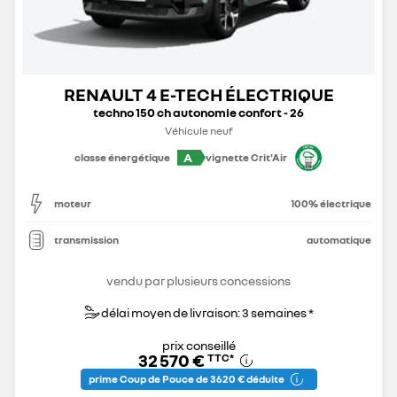
RENAULT 4 E-TECH ÉLECTRIQUE
techno 150 ch autonomie confort - 26
Véhicule neuf
A
classe énergétique
vignette Crit'Air
moteur
100% électrique
transmission
automatique
vendu par plusieurs concessions
délai moyen de livraison: 3 semaines *
prix conseillé
32 570 €
TTC
*
prime Coup de Pouce de 3 620 € déduite