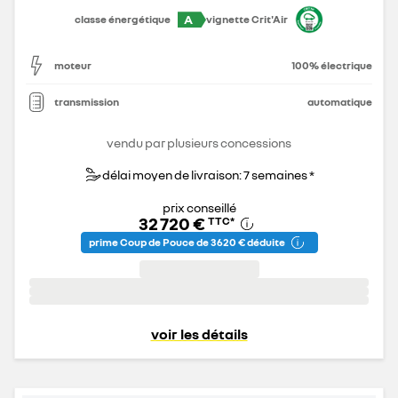
A
classe énergétique
vignette Crit'Air
moteur
100% électrique
transmission
automatique
vendu par plusieurs concessions
délai moyen de livraison: 7 semaines *
prix conseillé
32 720 €
TTC
*
prime Coup de Pouce de 3 620 € déduite
voir les détails