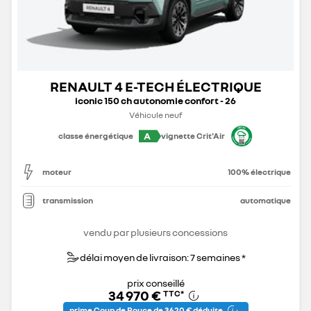
RENAULT 4 E-TECH ÉLECTRIQUE
iconic 150 ch autonomie confort - 26
Véhicule neuf
A
classe énergétique
vignette Crit'Air
moteur
100% électrique
transmission
automatique
vendu par plusieurs concessions
délai moyen de livraison: 7 semaines *
prix conseillé
34 970 €
TTC
*
prime Coup de Pouce de 3 620 € déduite