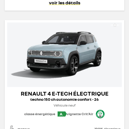
voir les détails
RENAULT 4 E-TECH ÉLECTRIQUE
techno 150 ch autonomie confort - 26
Véhicule neuf
A
classe énergétique
vignette Crit'Air
moteur
100% électrique