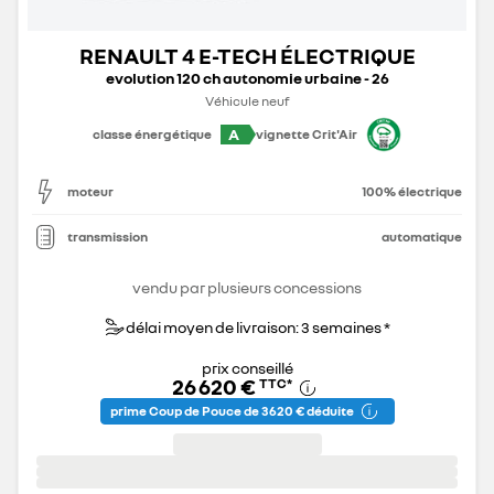
RENAULT 4 E-TECH ÉLECTRIQUE
evolution 120 ch autonomie urbaine - 26
Véhicule neuf
A
classe énergétique
vignette Crit'Air
moteur
100% électrique
transmission
automatique
vendu par plusieurs concessions
délai moyen de livraison: 3 semaines *
prix conseillé
26 620 €
TTC
*
prime Coup de Pouce de 3 620 € déduite