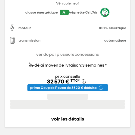
Véhicule neuf
A
classe énergétique
vignette Crit'Air
moteur
100% électrique
transmission
automatique
vendu par plusieurs concessions
délai moyen de livraison: 3 semaines *
prix conseillé
32 570 €
TTC
*
prime Coup de Pouce de 3 620 € déduite
voir les détails