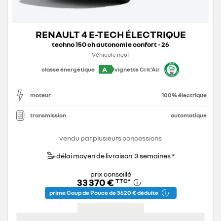
RENAULT 4 E-TECH ÉLECTRIQUE
techno 150 ch autonomie confort - 26
Véhicule neuf
A
classe énergétique
vignette Crit'Air
moteur
100% électrique
transmission
automatique
vendu par plusieurs concessions
délai moyen de livraison: 3 semaines *
prix conseillé
33 370 €
TTC
*
prime Coup de Pouce de 3 620 € déduite