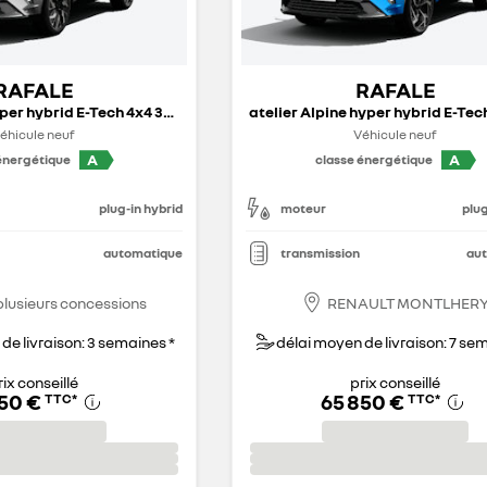
RAFALE
RAFALE
esprit Alpine hyper hybrid E-Tech 4x4 300 ch - 26
éhicule neuf
Véhicule neuf
A
A
énergétique
classe énergétique
plug-in hybrid
moteur
plug
automatique
transmission
au
plusieurs concessions
RENAULT MONTLHER
de livraison: 3 semaines *
délai moyen de livraison: 7 se
rix conseillé
prix conseillé
650 €
65 850 €
TTC
*
TTC
*