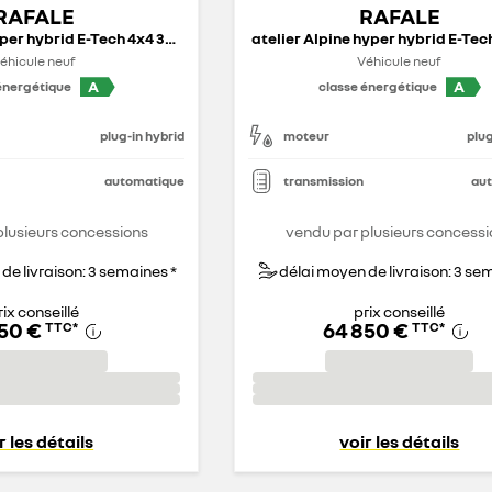
RAFALE
RAFALE
esprit Alpine hyper hybrid E-Tech 4x4 300 ch - 26
éhicule neuf
Véhicule neuf
A
A
énergétique
classe énergétique
plug-in hybrid
moteur
plug
automatique
transmission
au
plusieurs concessions
vendu par plusieurs concessi
de livraison: 3 semaines *
délai moyen de livraison: 3 se
rix conseillé
prix conseillé
750 €
64 850 €
TTC
*
TTC
*
r les détails
voir les détails