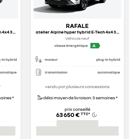
RAFALE
atelier Alpine hyper hybrid E-Tech 4x4 300 ch - 26
atelier Alpine hyper hybrid E-Tech 4x4 300 ch - 26
Véhicule neuf
A
classe énergétique
-in hybrid
moteur
plug-in hybrid
tomatique
transmission
automatique
Y
vendu par plusieurs concessions
maines *
délai moyen de livraison: 3 semaines *
prix conseillé
63 650 €
TTC
*