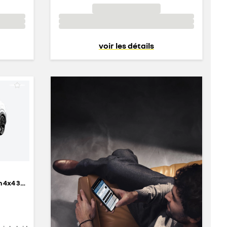
voir les détails
atelier Alpine hyper hybrid E-Tech 4x4 300 ch - 26