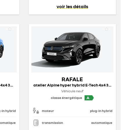
voir les détails
RAFALE
esprit Alpine hyper hybrid E-Tech 4x4 300 ch - 26
atelier Alpine hyper hybrid E-Tech 4x4 300 ch - 26
Véhicule neuf
A
classe énergétique
-in hybrid
moteur
plug-in hybrid
tomatique
transmission
automatique