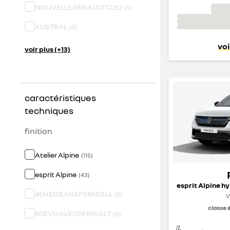
NOUVELLE RENAULT CLIO
(
0
)
AUSTRAL
(
0
)
voi
voir plus (+13)
caractéristiques
techniques
finition
Atelier Alpine
(
115
)
esprit Alpine
(
43
)
45NEOSANSPERMISL6
(
0
)
V
classe 
80EVOAVECPERMISL7
(
0
)