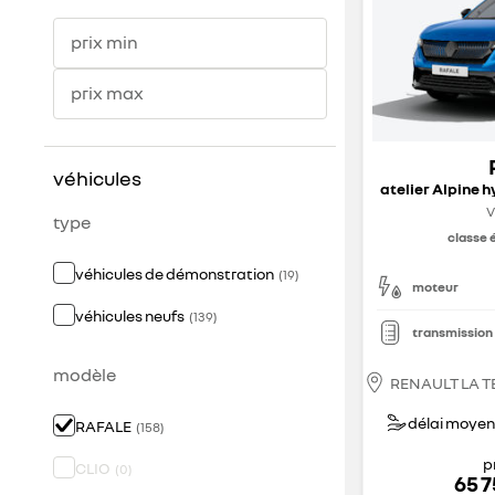
prix min
prix max
véhicules
V
type
classe 
véhicules de démonstration
(
19
)
moteur
véhicules neufs
(
139
)
transmission
modèle
délai moyen 
RAFALE
(
158
)
p
CLIO
(
0
)
65 