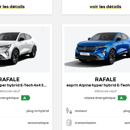
r les détails
voir les détails
RAFALE
RAFALE
esprit Alpine hyper hybrid E-Tech 4x4 300 ch - 26
éhicule neuf
Véhicule neuf
A
A
énergétique
classe énergétique
plug-in hybrid
moteur
plug
automatique
transmission
au