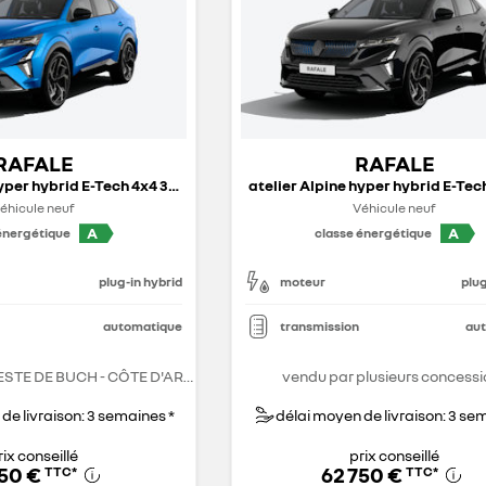
RAFALE
RAFALE
atelier Alpine hyper hybrid E-Tech 4x4 300 ch - 26
éhicule neuf
Véhicule neuf
A
A
énergétique
classe énergétique
plug-in hybrid
moteur
plug
automatique
transmission
au
RENAULT LA TESTE DE BUCH - CÔTE D'ARGENT
vendu par plusieurs concessi
de livraison: 3 semaines *
délai moyen de livraison: 3 se
rix conseillé
prix conseillé
750 €
62 750 €
TTC
*
TTC
*