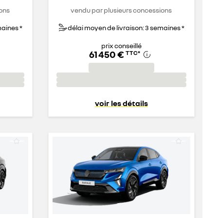
ons
vendu par plusieurs concessions
maines *
délai moyen de livraison: 3 semaines *
prix conseillé
61 450 €
TTC
*
voir les détails