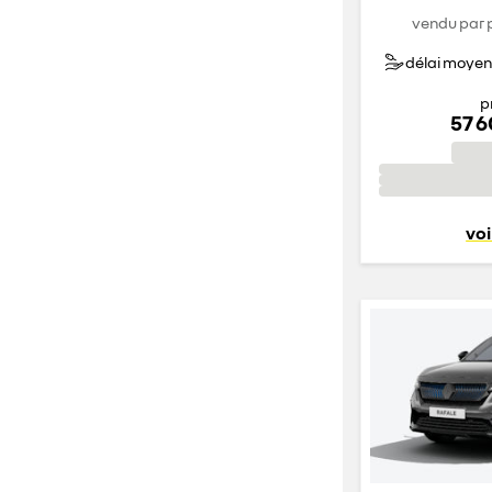
vendu par 
délai moyen 
p
57 
voi