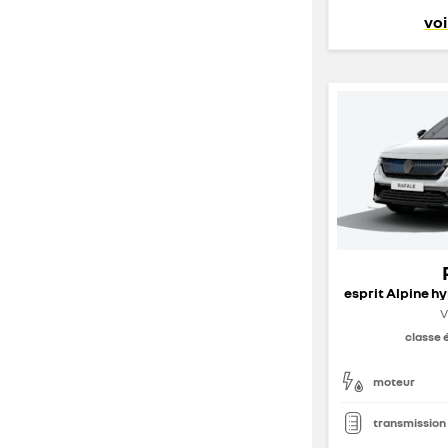
voi
V
classe 
moteur
transmission