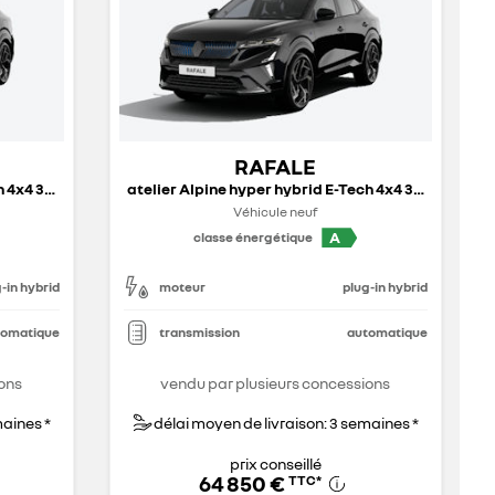
RAFALE
atelier Alpine hyper hybrid E-Tech 4x4 300 ch - 26
atelier Alpine hyper hybrid E-Tech 4x4 300 ch - 26
Véhicule neuf
A
classe énergétique
-in hybrid
moteur
plug-in hybrid
tomatique
transmission
automatique
ons
vendu par plusieurs concessions
maines *
délai moyen de livraison: 3 semaines *
prix conseillé
64 850 €
TTC
*