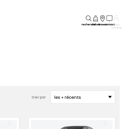
recherche
achat
réseau
contact
mon
compte
trier par