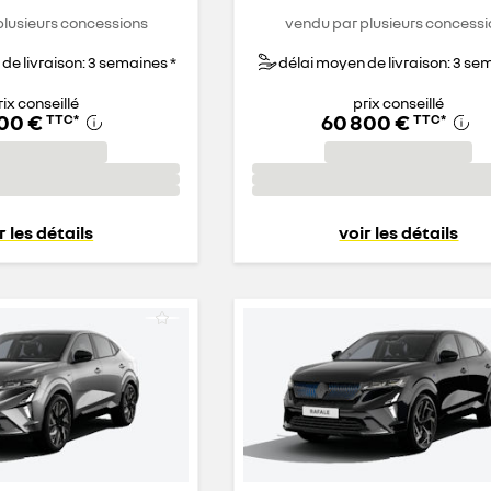
plusieurs concessions
vendu par plusieurs concessi
de livraison: 3 semaines *
délai moyen de livraison: 3 se
rix conseillé
prix conseillé
600 €
60 800 €
TTC
*
TTC
*
r les détails
voir les détails