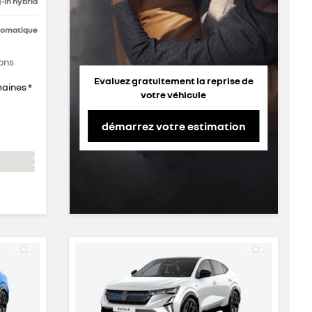
-in hybrid
tomatique
ons
Evaluez gratuitement la reprise de
maines *
votre véhicule
démarrez votre estimation