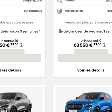
plug-in hybrid
moteur
plug
automatique
transmission
au
plusieurs concessions
vendu par plusieurs concessi
de livraison: 3 semaines *
délai moyen de livraison: 3 se
rix conseillé
prix conseillé
350 €
63 550 €
TTC
*
TTC
*
r les détails
voir les détails