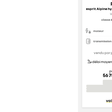
V
classe 
moteur
transmission
vendu par 
délai moyen 
p
56 
voi