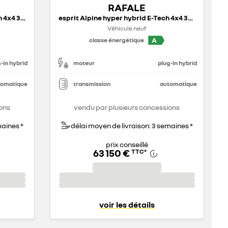
RAFALE
atelier Alpine hyper hybrid E-Tech 4x4 300 ch - 26
esprit Alpine hyper hybrid E-Tech 4x4 300 ch - 26
Véhicule neuf
A
classe énergétique
-in hybrid
moteur
plug-in hybrid
tomatique
transmission
automatique
ons
vendu par plusieurs concessions
maines *
délai moyen de livraison: 3 semaines *
prix conseillé
63 150 €
TTC
*
voir les détails