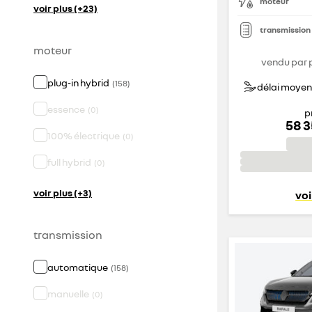
moteur
voir plus (+23)
transmission
moteur
vendu par 
plug-in hybrid
(
158
)
délai moyen 
essence
(
0
)
p
58 
100% électrique
(
0
)
full hybrid
(
0
)
voir plus (+3)
voi
transmission
automatique
(
158
)
manuelle
(
0
)