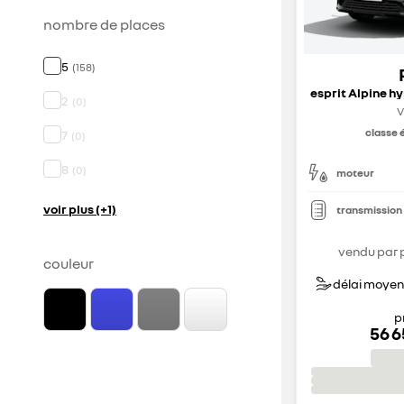
nombre de places
5
(
158
)
2
(
0
)
V
classe 
7
(
0
)
8
(
0
)
moteur
voir plus (+1)
transmission
vendu par 
couleur
délai moyen 
p
56 