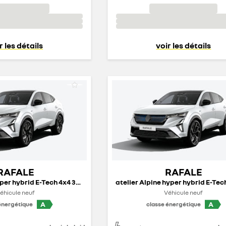
r les détails
voir les détails
RAFALE
RAFALE
esprit Alpine hyper hybrid E-Tech 4x4 300 ch - 26
éhicule neuf
Véhicule neuf
A
A
énergétique
classe énergétique