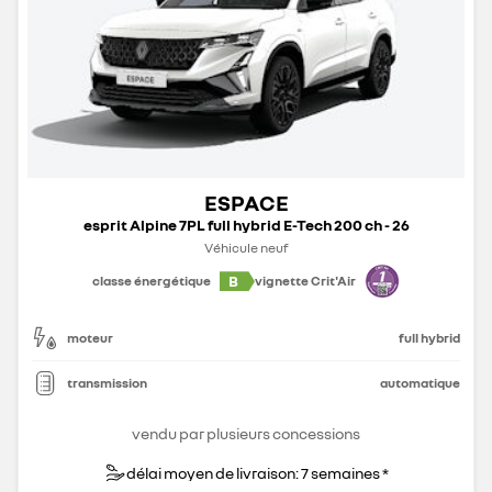
ESPACE
esprit Alpine 7PL full hybrid E-Tech 200 ch - 26
Véhicule neuf
B
classe énergétique
vignette Crit'Air
moteur
full hybrid
transmission
automatique
vendu par plusieurs concessions
délai moyen de livraison: 7 semaines *