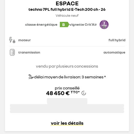
ESPACE
techno 7PL full hybrid E-Tech 200 ch - 26
Véhicule neuf
B
classe énergétique
vignette Crit'Air
moteur
full hybrid
transmission
automatique
vendu par plusieurs concessions
délai moyen de livraison: 3 semaines *
prix conseillé
48 450 €
TTC
*
voir les détails