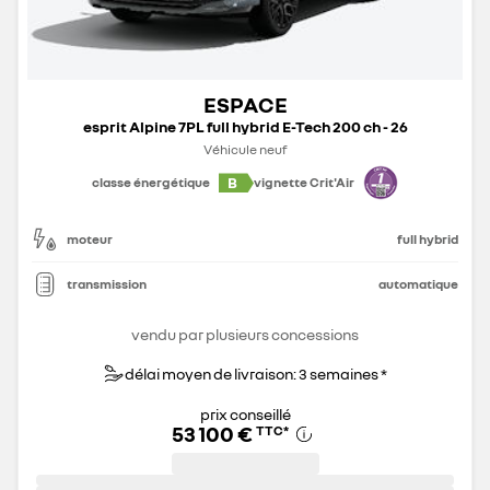
ESPACE
esprit Alpine 7PL full hybrid E-Tech 200 ch - 26
Véhicule neuf
B
classe énergétique
vignette Crit'Air
moteur
full hybrid
transmission
automatique
vendu par plusieurs concessions
délai moyen de livraison: 3 semaines *
prix conseillé
53 100 €
TTC
*