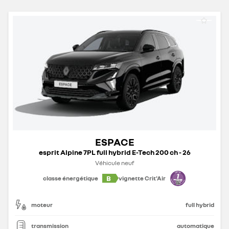
ESPACE
esprit Alpine 7PL full hybrid E-Tech 200 ch - 26
Véhicule neuf
B
classe énergétique
vignette Crit'Air
moteur
full hybrid
transmission
automatique