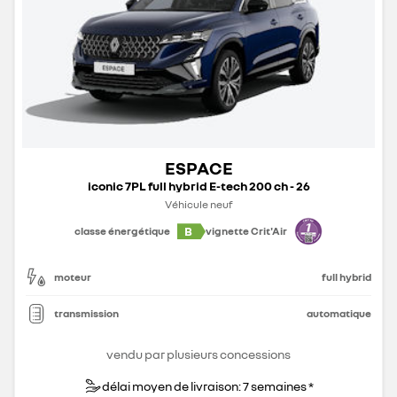
ESPACE
iconic 7PL full hybrid E-tech 200 ch - 26
Véhicule neuf
B
classe énergétique
vignette Crit'Air
moteur
full hybrid
transmission
automatique
vendu par plusieurs concessions
délai moyen de livraison: 7 semaines *