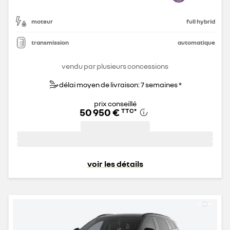
moteur
full hybrid
transmission
automatique
vendu par plusieurs concessions
délai moyen de livraison: 7 semaines *
prix conseillé
50 950 €
TTC
*
voir les détails