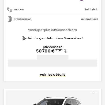
moteur
full hybrid
transmission
automatique
vendu par plusieurs concessions
délai moyen de livraison: 3 semaines *
prix conseillé
50 700 €
TTC
*
voir les détails