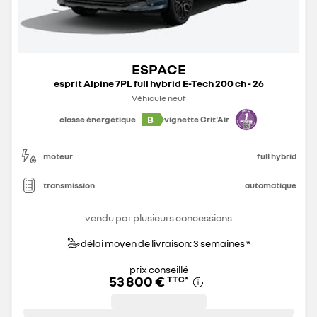
ESPACE
esprit Alpine 7PL full hybrid E-Tech 200 ch - 26
Véhicule neuf
B
classe énergétique
vignette Crit'Air
moteur
full hybrid
transmission
automatique
vendu par plusieurs concessions
délai moyen de livraison: 3 semaines *
prix conseillé
53 800 €
TTC
*