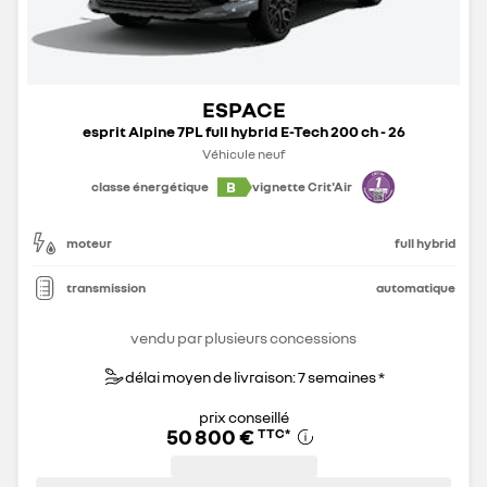
ESPACE
esprit Alpine 7PL full hybrid E-Tech 200 ch - 26
Véhicule neuf
B
classe énergétique
vignette Crit'Air
moteur
full hybrid
transmission
automatique
vendu par plusieurs concessions
délai moyen de livraison: 7 semaines *
prix conseillé
50 800 €
TTC
*