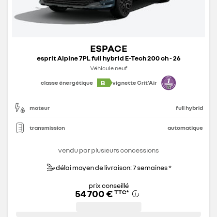
ESPACE
esprit Alpine 7PL full hybrid E-Tech 200 ch - 26
Véhicule neuf
B
classe énergétique
vignette Crit'Air
moteur
full hybrid
transmission
automatique
vendu par plusieurs concessions
délai moyen de livraison: 7 semaines *
prix conseillé
54 700 €
TTC
*