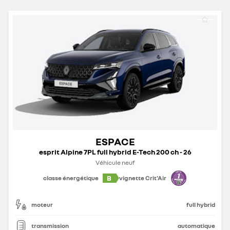
ESPACE
esprit Alpine 7PL full hybrid E-Tech 200 ch - 26
Véhicule neuf
B
classe énergétique
vignette Crit'Air
moteur
full hybrid
transmission
automatique