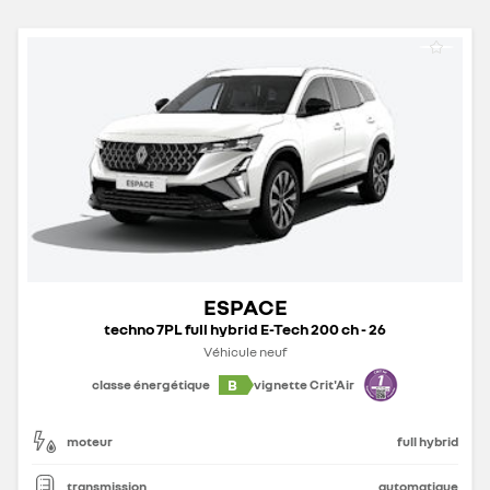
ESPACE
techno 7PL full hybrid E-Tech 200 ch - 26
Véhicule neuf
B
classe énergétique
vignette Crit'Air
moteur
full hybrid
transmission
automatique