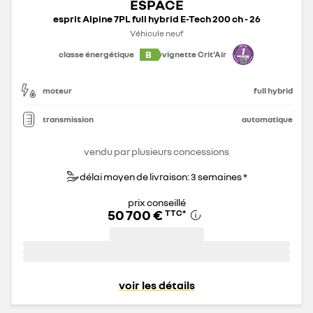
ESPACE
esprit Alpine 7PL full hybrid E-Tech 200 ch - 26
Véhicule neuf
B
classe énergétique
vignette Crit'Air
moteur
full hybrid
transmission
automatique
vendu par plusieurs concessions
délai moyen de livraison: 3 semaines *
prix conseillé
50 700 €
TTC
*
voir les détails