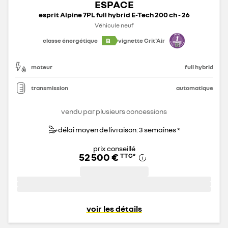
ESPACE
esprit Alpine 7PL full hybrid E-Tech 200 ch - 26
Véhicule neuf
B
classe énergétique
vignette Crit'Air
moteur
full hybrid
transmission
automatique
vendu par plusieurs concessions
délai moyen de livraison: 3 semaines *
prix conseillé
52 500 €
TTC
*
voir les détails