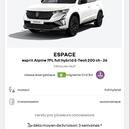
ESPACE
esprit Alpine 7PL full hybrid E-Tech 200 ch - 26
Véhicule neuf
B
classe énergétique
vignette Crit'Air
moteur
full hybrid
transmission
automatique
vendu par plusieurs concessions
délai moyen de livraison: 3 semaines *