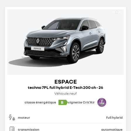
ESPACE
techno 7PL full hybrid E-Tech 200 ch - 26
Véhicule neuf
B
classe énergétique
vignette Crit'Air
moteur
full hybrid
transmission
automatique