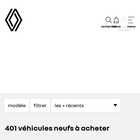
recherche
achat
menu
mon
compte
modèle
filtrer
401 véhicules neufs à acheter