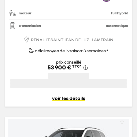
moteur
full hybrid
transmission
automatique
RENAULT SAINT JEAN DE LUZ - LAMERAIN
délai moyen de livraison: 3 semaines *
prix conseillé
53 900 €
TTC
*
voir les détails