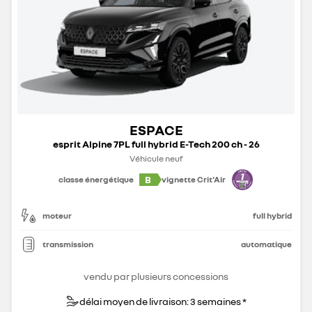
ESPACE
esprit Alpine 7PL full hybrid E-Tech 200 ch - 26
Véhicule neuf
B
classe énergétique
vignette Crit'Air
moteur
full hybrid
transmission
automatique
vendu par plusieurs concessions
délai moyen de livraison: 3 semaines *