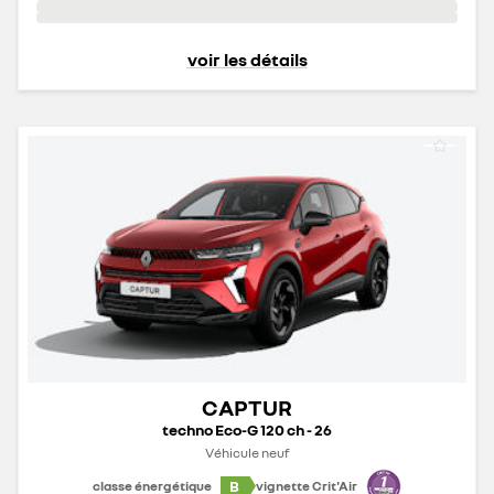
voir les détails
CAPTUR
techno Eco-G 120 ch - 26
Véhicule neuf
B
classe énergétique
vignette Crit'Air