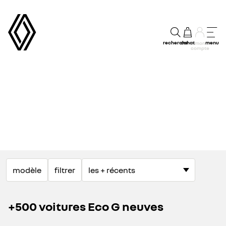
recherche
achat
menu
mon
compte
modèle
filtrer
+500 voitures Eco G neuves