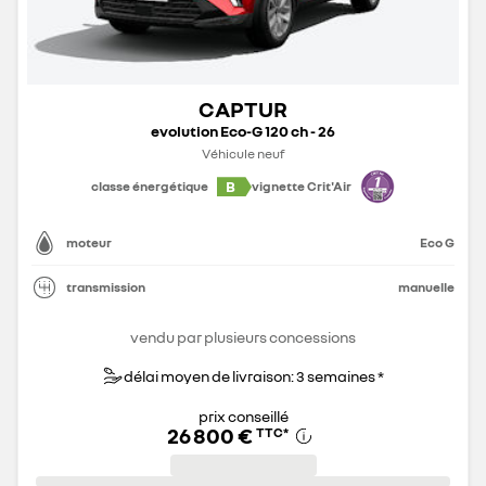
CAPTUR
evolution Eco-G 120 ch - 26
Véhicule neuf
B
classe énergétique
vignette Crit'Air
moteur
Eco G
transmission
manuelle
vendu par plusieurs concessions
délai moyen de livraison: 3 semaines *
prix conseillé
26 800 €
TTC
*