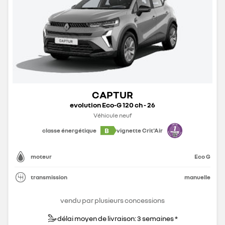
CAPTUR
evolution Eco-G 120 ch - 26
Véhicule neuf
B
classe énergétique
vignette Crit'Air
moteur
Eco G
transmission
manuelle
vendu par plusieurs concessions
délai moyen de livraison: 3 semaines *