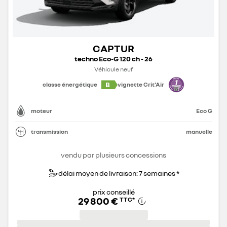
CAPTUR
techno Eco-G 120 ch - 26
Véhicule neuf
B
classe énergétique
vignette Crit'Air
moteur
Eco G
transmission
manuelle
vendu par plusieurs concessions
délai moyen de livraison: 7 semaines *
prix conseillé
29 800 €
TTC
*