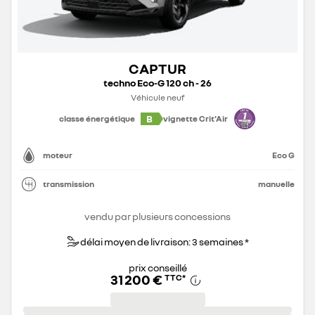
CAPTUR
techno Eco-G 120 ch - 26
Véhicule neuf
B
classe énergétique
vignette Crit'Air
moteur
Eco G
transmission
manuelle
vendu par plusieurs concessions
délai moyen de livraison: 3 semaines *
prix conseillé
31 200 €
TTC
*