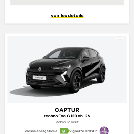
voir les détails
CAPTUR
techno Eco-G 120 ch - 26
Véhicule neuf
B
classe énergétique
vignette Crit'Air