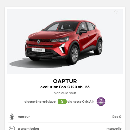
CAPTUR
evolution Eco-G 120 ch - 26
Véhicule neuf
B
classe énergétique
vignette Crit'Air
moteur
Eco G
transmission
manuelle