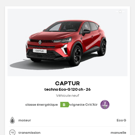
CAPTUR
techno Eco-G 120 ch - 26
Véhicule neuf
B
classe énergétique
vignette Crit'Air
moteur
Eco G
transmission
manuelle