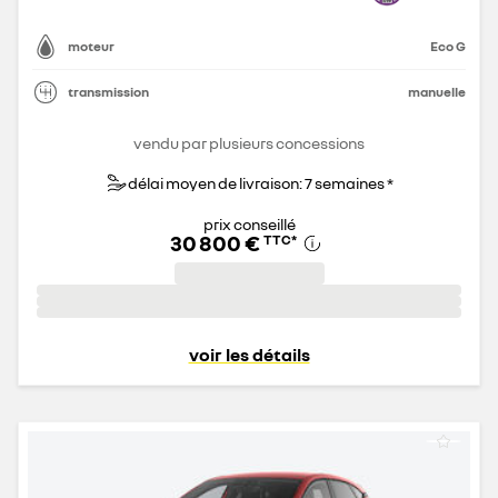
moteur
Eco G
transmission
manuelle
vendu par plusieurs concessions
délai moyen de livraison: 7 semaines *
prix conseillé
30 800 €
TTC
*
voir les détails