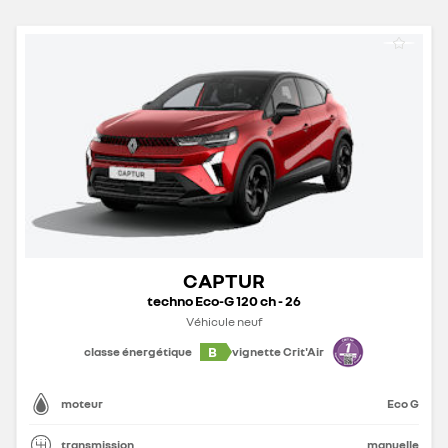
CAPTUR
techno Eco-G 120 ch - 26
Véhicule neuf
B
classe énergétique
vignette Crit'Air
moteur
Eco G
transmission
manuelle