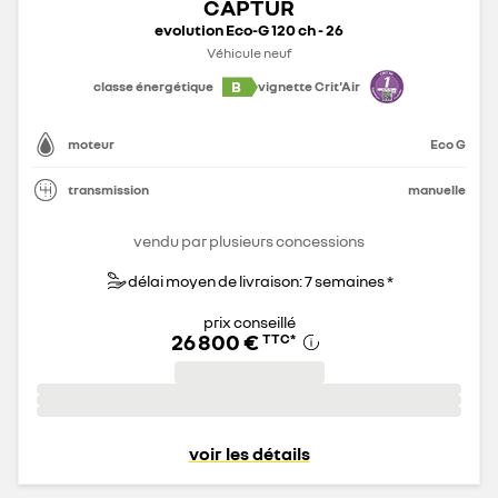
CAPTUR
evolution Eco-G 120 ch - 26
Véhicule neuf
B
classe énergétique
vignette Crit'Air
moteur
Eco G
transmission
manuelle
vendu par plusieurs concessions
délai moyen de livraison: 7 semaines *
prix conseillé
26 800 €
TTC
*
voir les détails