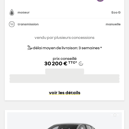
moteur
Eco G
transmission
manuelle
vendu par plusieurs concessions
délai moyen de livraison: 3 semaines *
prix conseillé
30 200 €
TTC
*
voir les détails