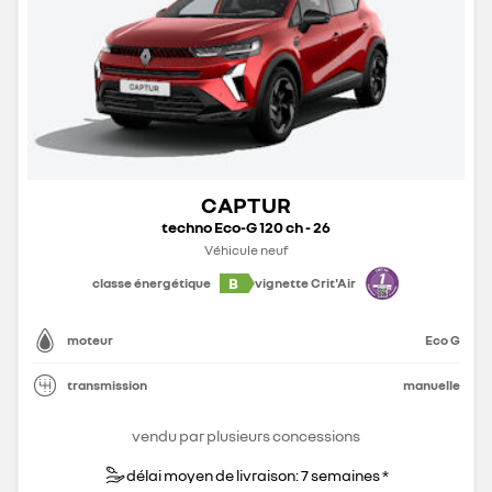
CAPTUR
techno Eco-G 120 ch - 26
Véhicule neuf
B
classe énergétique
vignette Crit'Air
moteur
Eco G
transmission
manuelle
vendu par plusieurs concessions
délai moyen de livraison: 7 semaines *