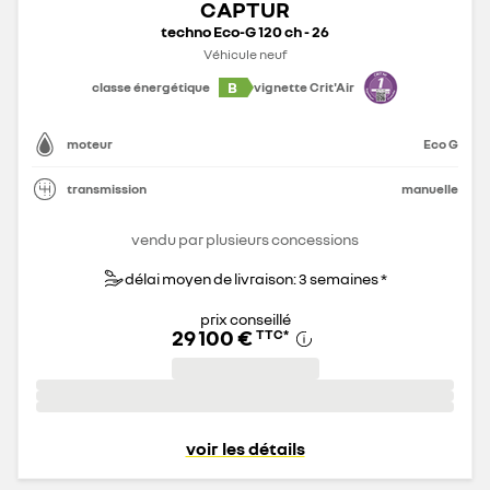
CAPTUR
techno Eco-G 120 ch - 26
Véhicule neuf
B
classe énergétique
vignette Crit'Air
moteur
Eco G
transmission
manuelle
vendu par plusieurs concessions
délai moyen de livraison: 3 semaines *
prix conseillé
29 100 €
TTC
*
voir les détails