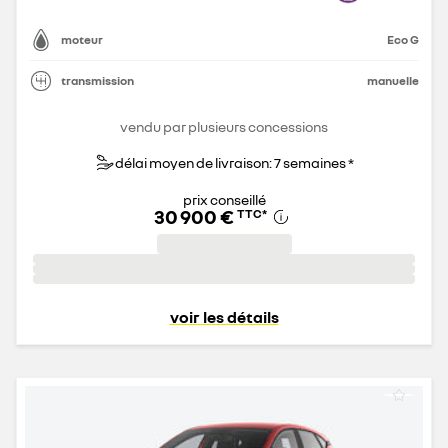
moteur
Eco G
transmission
manuelle
vendu par plusieurs concessions
délai moyen de livraison: 7 semaines *
prix conseillé
30 900 €
TTC
*
voir les détails