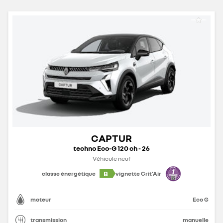
CAPTUR
techno Eco-G 120 ch - 26
Véhicule neuf
B
classe énergétique
vignette Crit'Air
moteur
Eco G
transmission
manuelle