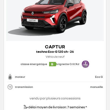
CAPTUR
techno Eco-G 120 ch - 26
Véhicule neuf
B
classe énergétique
vignette Crit'Air
moteur
Eco G
transmission
manuelle
vendu par plusieurs concessions
délai moyen de livraison: 7 semaines *