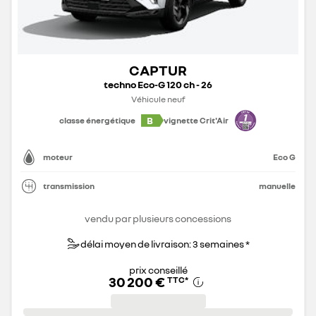
CAPTUR
techno Eco-G 120 ch - 26
Véhicule neuf
B
classe énergétique
vignette Crit'Air
moteur
Eco G
transmission
manuelle
vendu par plusieurs concessions
délai moyen de livraison: 3 semaines *
prix conseillé
30 200 €
TTC
*