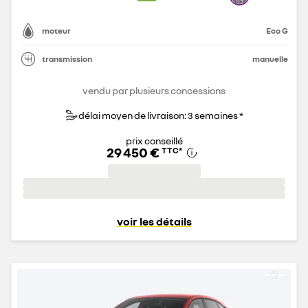
moteur
Eco G
transmission
manuelle
vendu par plusieurs concessions
délai moyen de livraison: 3 semaines *
prix conseillé
29 450 €
TTC
*
voir les détails