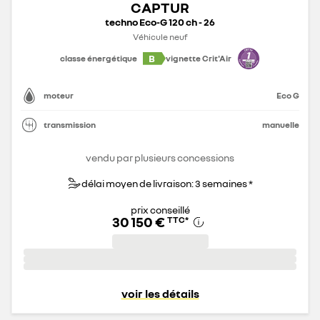
CAPTUR
techno Eco-G 120 ch - 26
Véhicule neuf
B
classe énergétique
vignette Crit'Air
moteur
Eco G
transmission
manuelle
vendu par plusieurs concessions
délai moyen de livraison: 3 semaines *
prix conseillé
30 150 €
TTC
*
voir les détails