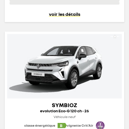
voir les détails
SYMBIOZ
evolution Eco-G 120 ch - 26
Véhicule neuf
B
classe énergétique
vignette Crit'Air