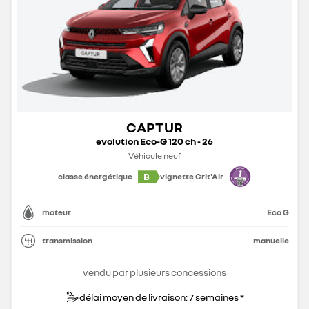
CAPTUR
evolution Eco-G 120 ch - 26
Véhicule neuf
B
classe énergétique
vignette Crit'Air
moteur
Eco G
transmission
manuelle
vendu par plusieurs concessions
délai moyen de livraison: 7 semaines *