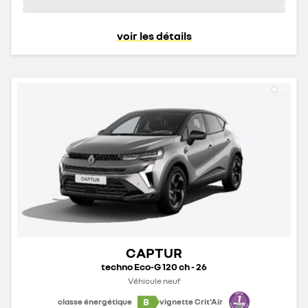
voir les détails
CAPTUR
techno Eco-G 120 ch - 26
Véhicule neuf
B
classe énergétique
vignette Crit'Air