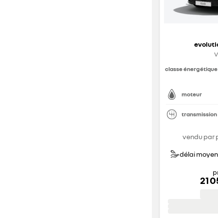
evoluti
V
classe énergétique
moteur
transmission
vendu par 
délai moyen 
p
21 