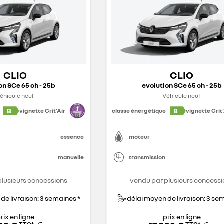
CLIO
CLIO
on SCe 65 ch - 25b
evolution SCe 65 ch - 25b
éhicule neuf
Véhicule neuf
B
B
vignette Crit'Air
classe énergétique
vignette Crit'
essence
moteur
manuelle
transmission
plusieurs concessions
vendu par plusieurs concessi
de livraison: 3 semaines *
délai moyen de livraison: 3 se
rix en ligne
prix en ligne