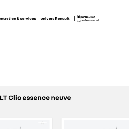
particulier
entretien & services
univers Renault
professionnel
LT Clio essence neuve