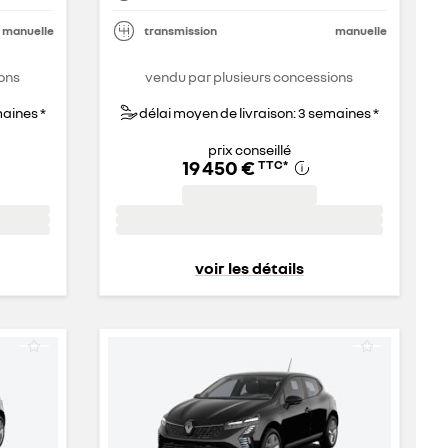
manuelle
transmission
manuelle
ons
vendu par plusieurs concessions
maines *
délai moyen de livraison: 3 semaines *
prix conseillé
19 450 €
TTC
*
voir les détails