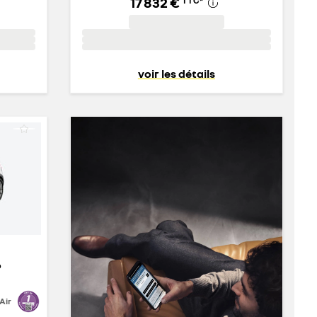
17 832 €
TTC
*
voir les détails
b
Air