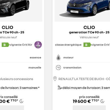
CLIO
CLIO
o TCe 90 ch - 25
generation TCe 90 ch - 25
éhicule neuf
Véhicule neuf
B
B
vignette Crit'Air
classe énergétique
vignette Crit'
essence
moteur
manuelle
transmission
plusieurs concessions
de livraison: 3 semaines *
délai moyen de livraison: 3 se
rix conseillé
prix conseillé
400 €
19 600 €
TTC
*
TTC
*