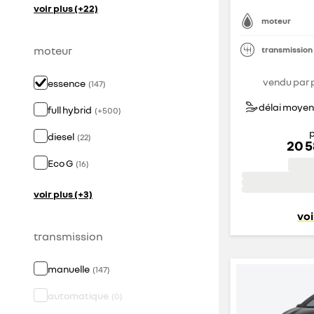
voir plus (+22)
moteur
moteur
transmission
vendu par 
essence
(
147
)
délai moyen 
full hybrid
(
+
500
)
p
diesel
(
22
)
20 
Eco G
(
16
)
voir plus (+3)
voi
transmission
manuelle
(
147
)
automatique
(
0
)