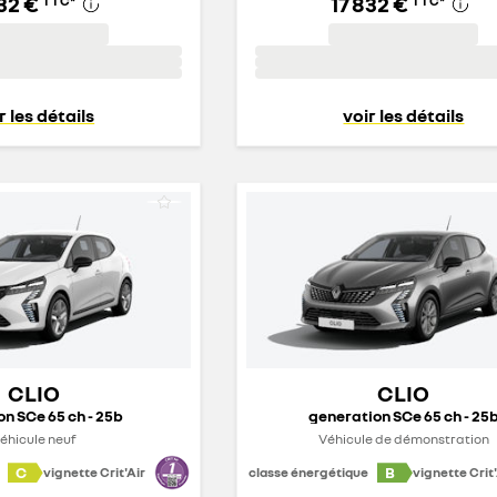
832 €
17 832 €
TTC
*
TTC
*
r les détails
voir les détails
CLIO
CLIO
on SCe 65 ch - 25b
generation SCe 65 ch - 25
éhicule neuf
Véhicule de démonstration
C
B
vignette Crit'Air
classe énergétique
vignette Crit'