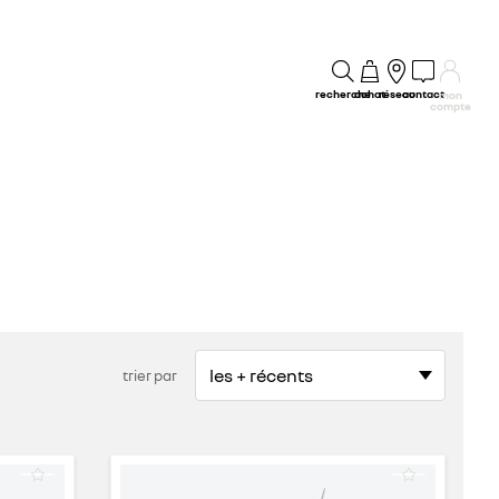
recherche
achat
réseau
contact
mon
compte
trier par