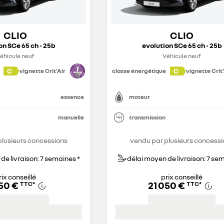
CLIO
CLIO
on SCe 65 ch - 25b
evolution SCe 65 ch - 25b
éhicule neuf
Véhicule neuf
C
C
vignette Crit'Air
classe énergétique
vignette Crit'
essence
moteur
manuelle
transmission
plusieurs concessions
vendu par plusieurs concessi
de livraison: 7 semaines *
délai moyen de livraison: 7 se
rix conseillé
prix conseillé
050 €
21 050 €
TTC
*
TTC
*