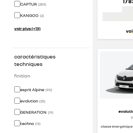
17 
CAPTUR
(
259
)
KANGOO
(
2
)
voir plus (+13)
voi
caractéristiques
techniques
finition
esprit Alpine
(
90
)
evolution
(
25
)
evoluti
GENERATION
(
19
)
V
techno
(
13
)
classe énergétique