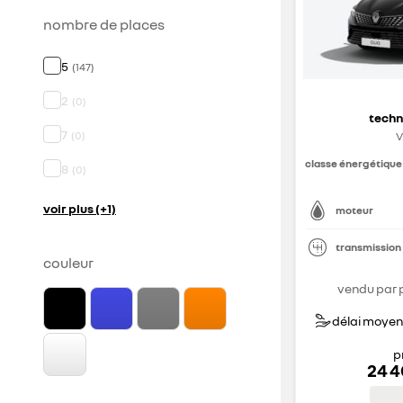
nombre de places
5
(
147
)
2
(
0
)
techn
7
(
0
)
V
classe énergétique
8
(
0
)
voir plus (+1)
moteur
transmission
couleur
vendu par 
délai moyen 
p
24 