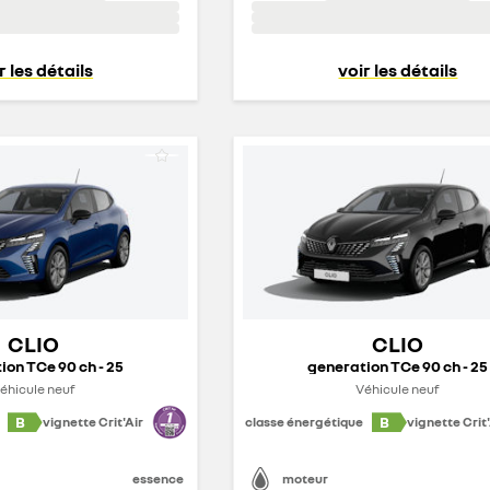
r les détails
voir les détails
CLIO
CLIO
ion TCe 90 ch - 25
generation TCe 90 ch - 25
éhicule neuf
Véhicule neuf
B
B
vignette Crit'Air
classe énergétique
vignette Crit'
essence
moteur