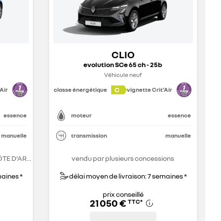
CLIO
evolution SCe 65 ch - 25b
Véhicule neuf
C
Air
classe énergétique
vignette Crit'Air
essence
moteur
essence
manuelle
transmission
manuelle
RENAULT LA TESTE DE BUCH - CÔTE D'ARGENT
vendu par plusieurs concessions
maines *
délai moyen de livraison: 7 semaines *
prix conseillé
21 050 €
TTC
*