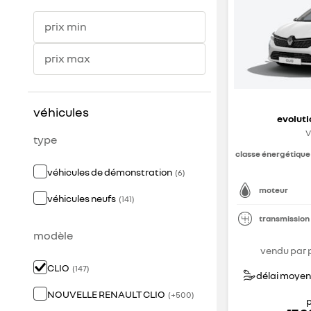
prix min
prix max
véhicules
evoluti
V
type
classe énergétique
véhicules de démonstration
(
6
)
moteur
véhicules neufs
(
141
)
transmission
modèle
vendu par 
CLIO
(
147
)
délai moyen 
NOUVELLE RENAULT CLIO
(
+
500
)
p