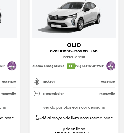
CLIO
evolution SCe 65 ch - 25b
Véhicule neuf
B
Air
classe énergétique
vignette Crit'Air
essence
moteur
essence
manuelle
transmission
manuelle
ons
vendu par plusieurs concessions
maines *
délai moyen de livraison: 3 semaines *
prix en ligne