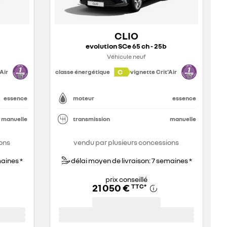
CLIO
evolution SCe 65 ch - 25b
Véhicule neuf
C
Air
classe énergétique
vignette Crit'Air
essence
moteur
essence
manuelle
transmission
manuelle
ons
vendu par plusieurs concessions
maines *
délai moyen de livraison: 7 semaines *
prix conseillé
21 050 €
TTC
*