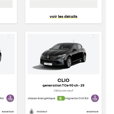
voir les détails
CLIO
generation TCe 90 ch - 25
Véhicule neuf
B
Air
classe énergétique
vignette Crit'Air
essence
moteur
essence