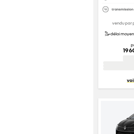
transmission
vendu par 
délai moyen 
p
19 
voi