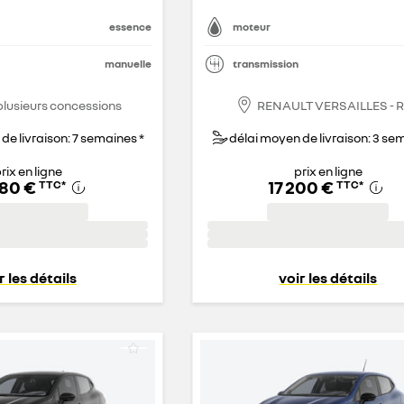
essence
moteur
manuelle
transmission
plusieurs concessions
RENAULT VERSAILLES - 
de livraison: 7 semaines *
délai moyen de livraison: 3 se
rix en ligne
prix en ligne
580 €
17 200 €
TTC
*
TTC
*
r les détails
voir les détails