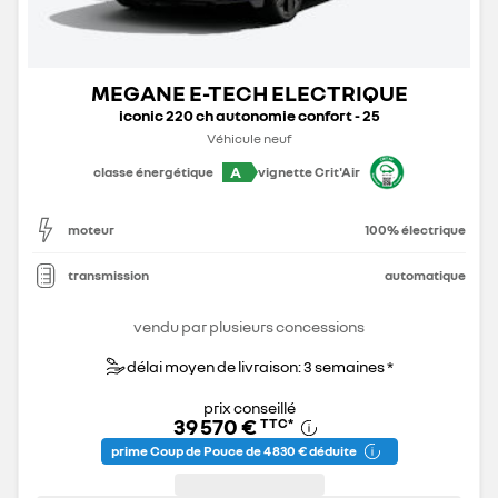
MEGANE E-TECH ELECTRIQUE
iconic 220 ch autonomie confort - 25
Véhicule neuf
A
classe énergétique
vignette Crit'Air
moteur
100% électrique
transmission
automatique
vendu par plusieurs concessions
délai moyen de livraison: 3 semaines *
prix conseillé
39 570 €
TTC
*
prime Coup de Pouce de 4 830 € déduite