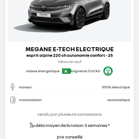
MEGANE E-TECH ELECTRIQUE
esprit alpine 220 ch autonomie confort - 25
Véhicule neuf
A
classe énergétique
vignette Crit'Air
moteur
100% électrique
transmission
automatique
vendu par plusieurs concessions
délai moyen de livraison: 3 semaines *
prix conseillé