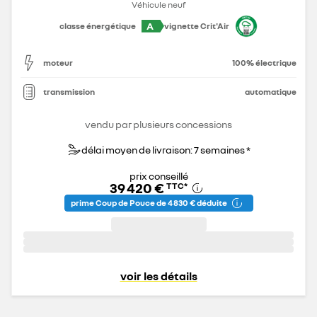
Véhicule neuf
A
classe énergétique
vignette Crit'Air
moteur
100% électrique
transmission
automatique
vendu par plusieurs concessions
délai moyen de livraison: 7 semaines *
prix conseillé
39 420 €
TTC
*
prime Coup de Pouce de 4 830 € déduite
voir les détails