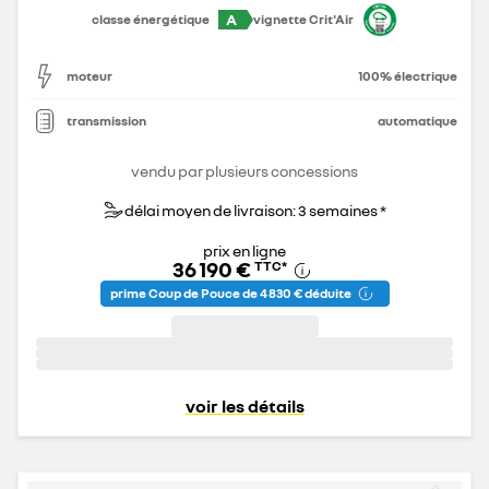
A
classe énergétique
vignette Crit'Air
moteur
100% électrique
transmission
automatique
vendu par plusieurs concessions
délai moyen de livraison: 3 semaines *
prix en ligne
36 190 €
TTC
*
prime Coup de Pouce de 4 830 € déduite
voir les détails