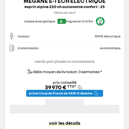
MEGANE E-TECH ELECTRIQUE
esprit alpine 220 ch autonomie confort - 25
Véhicule neuf
A
classe énergétique
vignette Crit'Air
moteur
100% électrique
transmission
automatique
vendu par plusieurs concessions
délai moyen de livraison: 3 semaines *
prix conseillé
39 970 €
TTC
*
prime Coup de Pouce de 4 830 € déduite
voir les détails