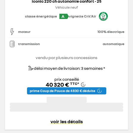
iconic 220 ch autonomie confort - 25
Véhicule neuf
A
classe énergétique
vignette Crit'Air
moteur
100% électrique
transmission
automatique
vendu par plusieurs concessions
délai moyen de livraison: 3 semaines *
prix conseillé
40 320 €
TTC
*
prime Coup de Pouce de 4 830 € déduite
voir les détails