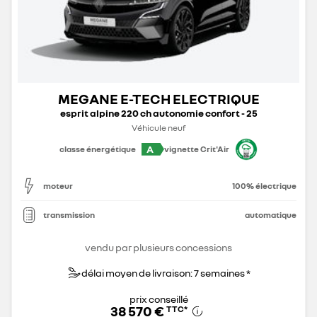
MEGANE E-TECH ELECTRIQUE
esprit alpine 220 ch autonomie confort - 25
Véhicule neuf
A
classe énergétique
vignette Crit'Air
moteur
100% électrique
transmission
automatique
vendu par plusieurs concessions
délai moyen de livraison: 7 semaines *
prix conseillé
38 570 €
TTC
*