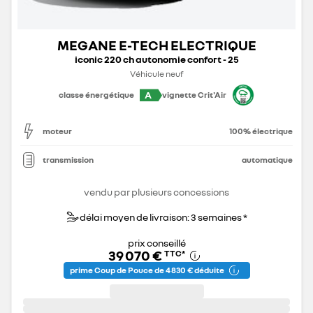
MEGANE E-TECH ELECTRIQUE
iconic 220 ch autonomie confort - 25
Véhicule neuf
A
classe énergétique
vignette Crit'Air
moteur
100% électrique
transmission
automatique
vendu par plusieurs concessions
délai moyen de livraison: 3 semaines *
prix conseillé
39 070 €
TTC
*
prime Coup de Pouce de 4 830 € déduite