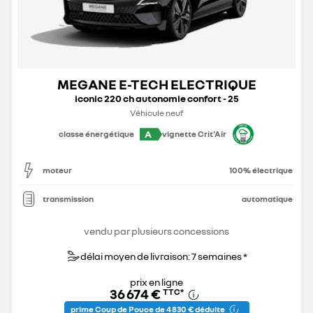
MEGANE E-TECH ELECTRIQUE
iconic 220 ch autonomie confort - 25
Véhicule neuf
A
classe énergétique
vignette Crit'Air
moteur
100% électrique
transmission
automatique
vendu par plusieurs concessions
délai moyen de livraison: 7 semaines *
prix en ligne
36 674 €
TTC
*
prime Coup de Pouce de 4 830 € déduite