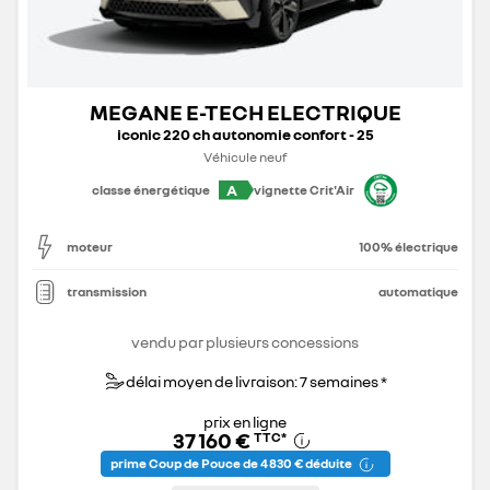
MEGANE E-TECH ELECTRIQUE
iconic 220 ch autonomie confort - 25
Véhicule neuf
A
classe énergétique
vignette Crit'Air
moteur
100% électrique
transmission
automatique
vendu par plusieurs concessions
délai moyen de livraison: 7 semaines *
prix en ligne
37 160 €
TTC
*
prime Coup de Pouce de 4 830 € déduite