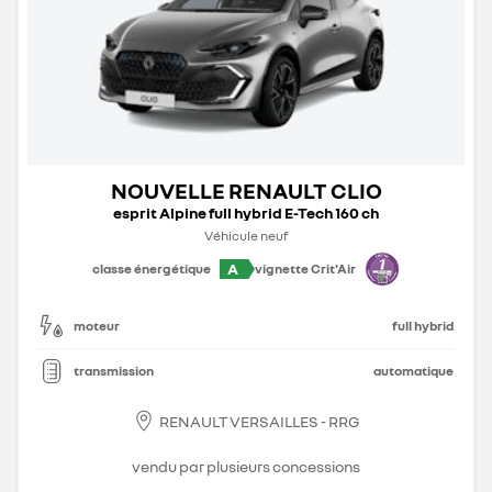
NOUVELLE RENAULT CLIO
esprit Alpine full hybrid E-Tech 160 ch
Véhicule neuf
A
classe énergétique
vignette Crit'Air
moteur
full hybrid
transmission
automatique
RENAULT VERSAILLES - RRG
vendu par plusieurs concessions