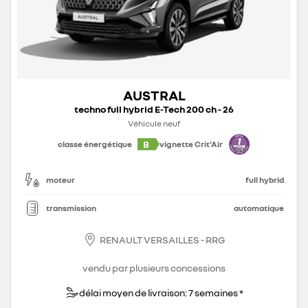
AUSTRAL
techno full hybrid E-Tech 200 ch - 26
Véhicule neuf
B
classe énergétique
vignette Crit'Air
moteur
full hybrid
transmission
automatique
RENAULT VERSAILLES - RRG
vendu par plusieurs concessions
délai moyen de livraison: 7 semaines *