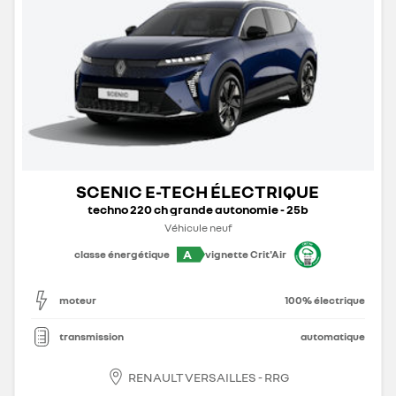
SCENIC E-TECH ÉLECTRIQUE
techno 220 ch grande autonomie - 25b
Véhicule neuf
A
classe énergétique
vignette Crit'Air
moteur
100% électrique
transmission
automatique
RENAULT VERSAILLES - RRG