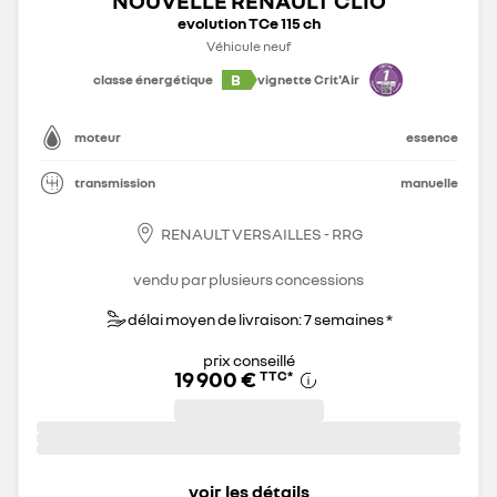
evolution TCe 115 ch
Véhicule neuf
B
classe énergétique
vignette Crit'Air
moteur
essence
transmission
manuelle
RENAULT VERSAILLES - RRG
vendu par plusieurs concessions
délai moyen de livraison: 7 semaines *
prix conseillé
19 900 €
TTC
*
voir les détails