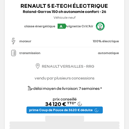
RENAULT 5 E-TECH ÉLECTRIQUE
Roland-Garros 150 ch autonomie confort - 26
Véhicule neuf
A
classe énergétique
vignette Crit'Air
moteur
100% électrique
transmission
automatique
RENAULT VERSAILLES - RRG
vendu par plusieurs concessions
délai moyen de livraison: 7 semaines *
prix conseillé
34 120 €
TTC
*
prime Coup de Pouce de 3 620 € déduite