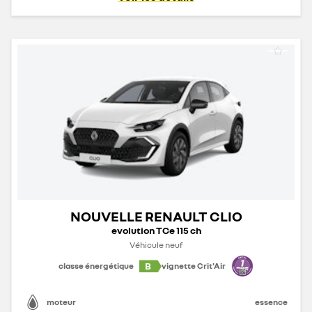
NOUVELLE RENAULT CLIO
evolution TCe 115 ch
Véhicule neuf
B
classe énergétique
vignette Crit'Air
moteur
essence