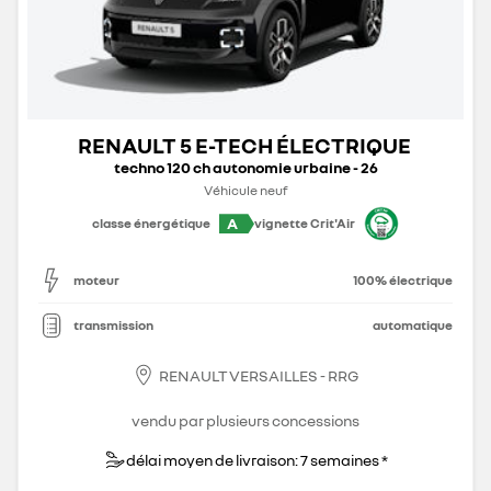
RENAULT 5 E-TECH ÉLECTRIQUE
techno 120 ch autonomie urbaine - 26
Véhicule neuf
A
classe énergétique
vignette Crit'Air
moteur
100% électrique
transmission
automatique
RENAULT VERSAILLES - RRG
vendu par plusieurs concessions
délai moyen de livraison: 7 semaines *