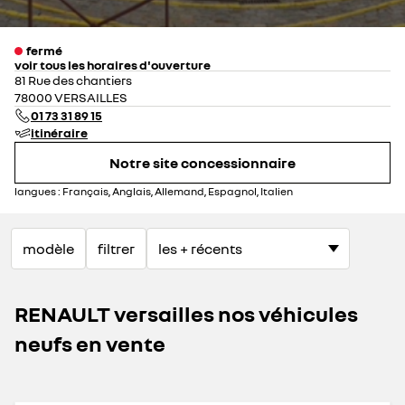
fermé
voir tous les horaires d'ouverture
lundi
08:30 - 19:00
81 Rue des chantiers
mardi
08:30 - 19:00
78000 VERSAILLES
mercredi
08:30 - 19:00
01 73 31 89 15
jeudi
08:30 - 19:00
itinéraire
vendredi
08:30 - 19:00
Notre site concessionnaire
samedi
09:00 - 18:30
dimanche
fermé
langues :
Français, Anglais, Allemand, Espagnol, Italien
modèle
filtrer
RENAULT versailles nos véhicules
neufs en vente