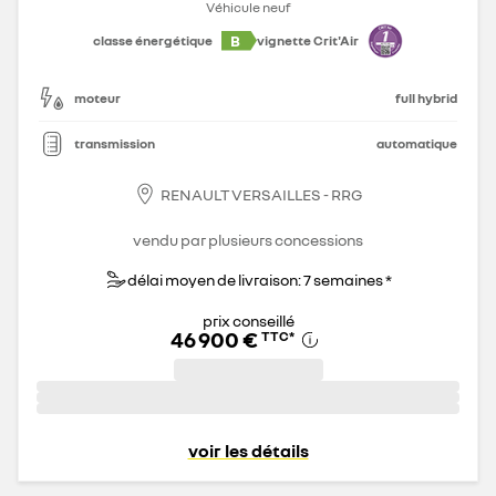
Véhicule neuf
B
classe énergétique
vignette Crit'Air
moteur
full hybrid
transmission
automatique
RENAULT VERSAILLES - RRG
vendu par plusieurs concessions
délai moyen de livraison: 7 semaines *
prix conseillé
46 900 €
TTC
*
voir les détails