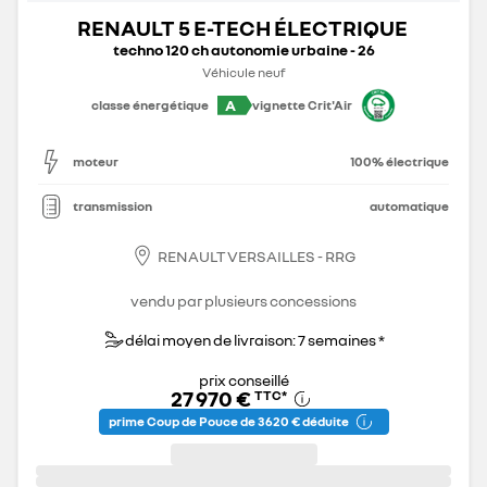
RENAULT 5 E-TECH ÉLECTRIQUE
techno 120 ch autonomie urbaine - 26
Véhicule neuf
A
classe énergétique
vignette Crit'Air
moteur
100% électrique
transmission
automatique
RENAULT VERSAILLES - RRG
vendu par plusieurs concessions
délai moyen de livraison: 7 semaines *
prix conseillé
27 970 €
TTC
*
prime Coup de Pouce de 3 620 € déduite