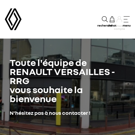
recherche
achat
menu
mon
compte
Toute l'équipe de
RENAULT VERSAILLES -
RRG
vous souhaite la
bienvenue
N'hésitez pas à nous contacter !