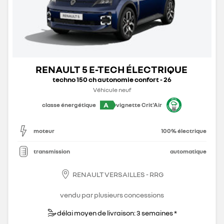
RENAULT 5 E-TECH ÉLECTRIQUE
techno 150 ch autonomie confort - 26
Véhicule neuf
A
classe énergétique
vignette Crit'Air
moteur
100% électrique
transmission
automatique
RENAULT VERSAILLES - RRG
vendu par plusieurs concessions
délai moyen de livraison: 3 semaines *