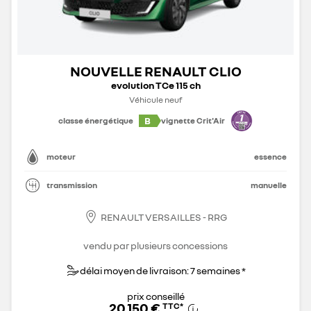
NOUVELLE RENAULT CLIO
evolution TCe 115 ch
Véhicule neuf
B
classe énergétique
vignette Crit'Air
moteur
essence
transmission
manuelle
RENAULT VERSAILLES - RRG
vendu par plusieurs concessions
délai moyen de livraison: 7 semaines *
prix conseillé
20 150 €
TTC
*