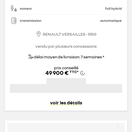
moteur
full hybrid
transmission
automatique
RENAULT VERSAILLES - RRG
vendu par plusieurs concessions
délai moyen de livraison: 7 semaines *
prix conseillé
49 900 €
TTC
*
voir les détails