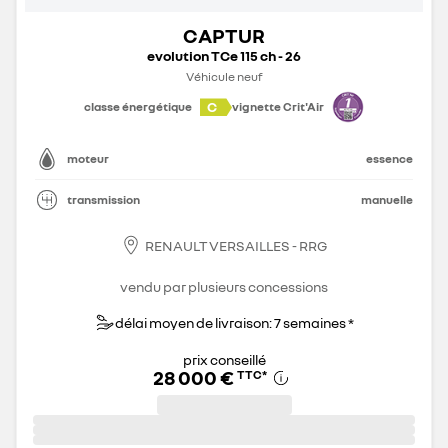
CAPTUR
evolution TCe 115 ch - 26
Véhicule neuf
C
classe énergétique
vignette Crit'Air
moteur
essence
transmission
manuelle
RENAULT VERSAILLES - RRG
vendu par plusieurs concessions
délai moyen de livraison: 7 semaines *
prix conseillé
28 000 €
TTC
*