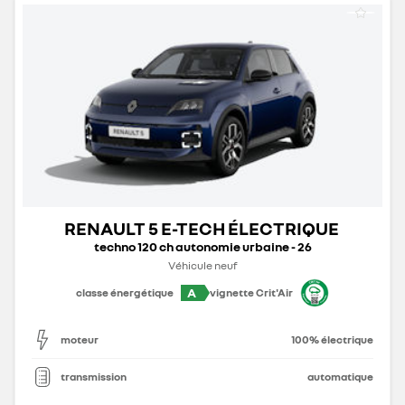
RENAULT 5 E-TECH ÉLECTRIQUE
techno 120 ch autonomie urbaine - 26
Véhicule neuf
A
classe énergétique
vignette Crit'Air
moteur
100% électrique
transmission
automatique