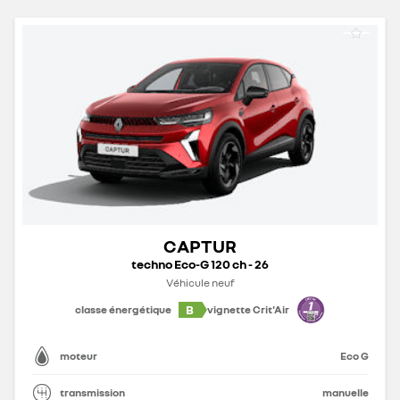
CAPTUR
techno Eco-G 120 ch - 26
Véhicule neuf
B
classe énergétique
vignette Crit'Air
moteur
Eco G
transmission
manuelle