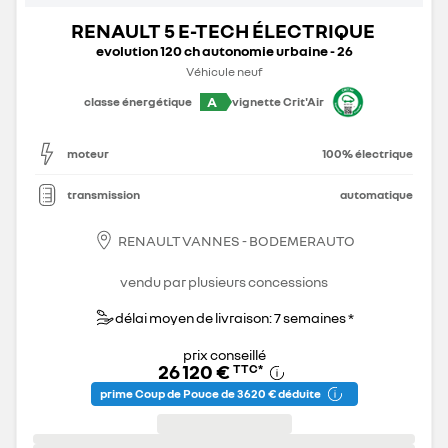
RENAULT 5 E-TECH ÉLECTRIQUE
evolution 120 ch autonomie urbaine - 26
Véhicule neuf
A
classe énergétique
vignette Crit'Air
moteur
100% électrique
transmission
automatique
RENAULT VANNES - BODEMERAUTO
vendu par plusieurs concessions
délai moyen de livraison: 7 semaines *
prix conseillé
26 120 €
TTC
*
prime Coup de Pouce de 3 620 € déduite