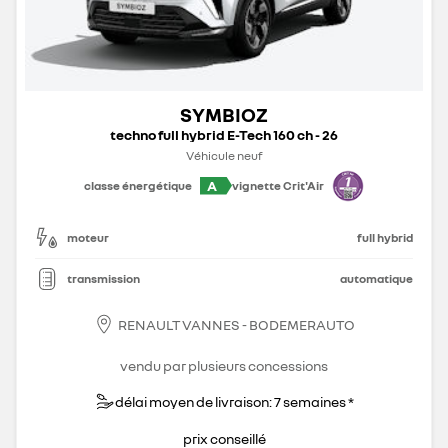
SYMBIOZ
techno full hybrid E-Tech 160 ch - 26
Véhicule neuf
A
classe énergétique
vignette Crit'Air
moteur
full hybrid
transmission
automatique
RENAULT VANNES - BODEMERAUTO
vendu par plusieurs concessions
délai moyen de livraison: 7 semaines *
prix conseillé