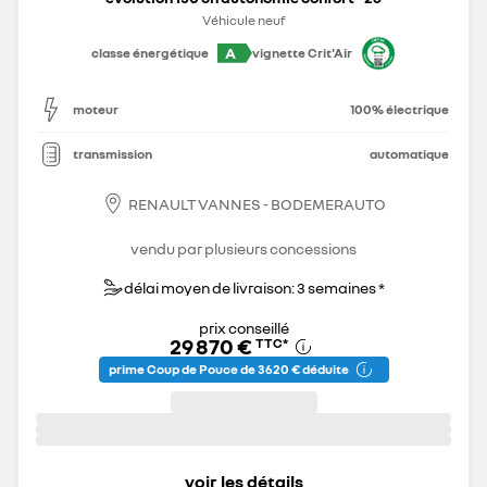
Véhicule neuf
A
classe énergétique
vignette Crit'Air
moteur
100% électrique
transmission
automatique
RENAULT VANNES - BODEMERAUTO
vendu par plusieurs concessions
délai moyen de livraison: 3 semaines *
prix conseillé
29 870 €
TTC
*
prime Coup de Pouce de 3 620 € déduite
voir les détails