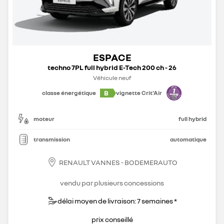
ESPACE
techno 7PL full hybrid E-Tech 200 ch - 26
Véhicule neuf
B
classe énergétique
vignette Crit'Air
moteur
full hybrid
transmission
automatique
RENAULT VANNES - BODEMERAUTO
vendu par plusieurs concessions
délai moyen de livraison: 7 semaines *
prix conseillé