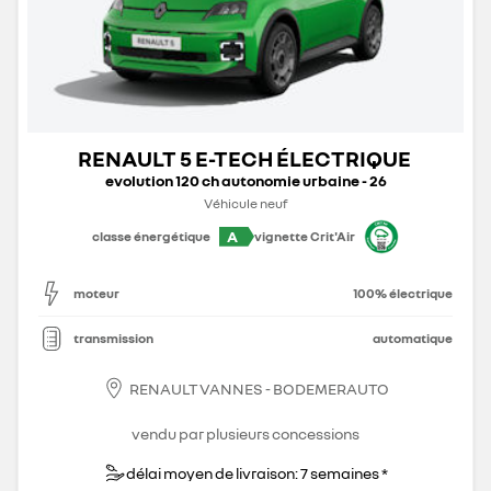
RENAULT 5 E-TECH ÉLECTRIQUE
evolution 120 ch autonomie urbaine - 26
Véhicule neuf
A
classe énergétique
vignette Crit'Air
moteur
100% électrique
transmission
automatique
RENAULT VANNES - BODEMERAUTO
vendu par plusieurs concessions
délai moyen de livraison: 7 semaines *