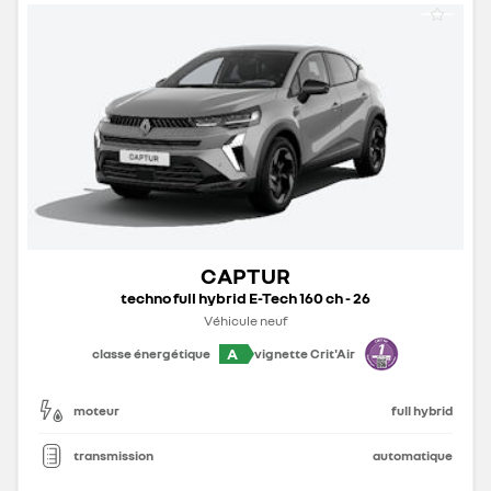
CAPTUR
techno full hybrid E-Tech 160 ch - 26
Véhicule neuf
A
classe énergétique
vignette Crit'Air
moteur
full hybrid
transmission
automatique