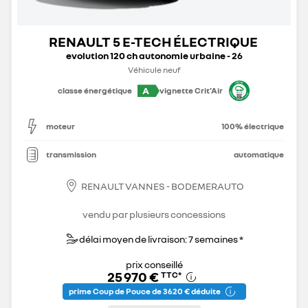
RENAULT 5 E-TECH ÉLECTRIQUE
evolution 120 ch autonomie urbaine - 26
Véhicule neuf
A
classe énergétique
vignette Crit'Air
moteur
100% électrique
transmission
automatique
RENAULT VANNES - BODEMERAUTO
vendu par plusieurs concessions
délai moyen de livraison: 7 semaines *
prix conseillé
25 970 €
TTC
*
prime Coup de Pouce de 3 620 € déduite