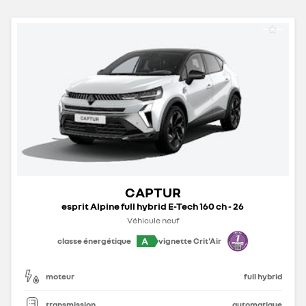
CAPTUR
esprit Alpine full hybrid E-Tech 160 ch - 26
Véhicule neuf
A
classe énergétique
vignette Crit'Air
moteur
full hybrid
transmission
automatique