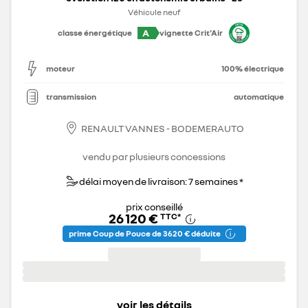
Véhicule neuf
A
classe énergétique
vignette Crit'Air
moteur
100% électrique
transmission
automatique
RENAULT VANNES - BODEMERAUTO
vendu par plusieurs concessions
délai moyen de livraison: 7 semaines *
prix conseillé
26 120 €
TTC
*
prime Coup de Pouce de 3 620 € déduite
voir les détails