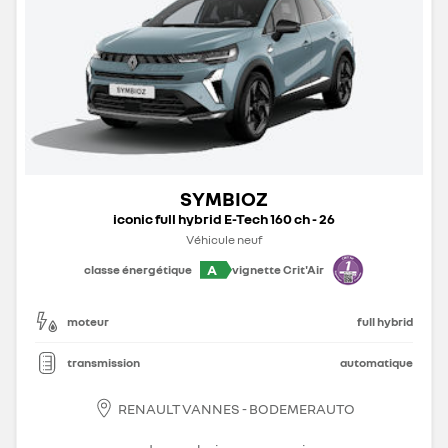
SYMBIOZ
iconic full hybrid E-Tech 160 ch - 26
Véhicule neuf
A
classe énergétique
vignette Crit'Air
moteur
full hybrid
transmission
automatique
RENAULT VANNES - BODEMERAUTO