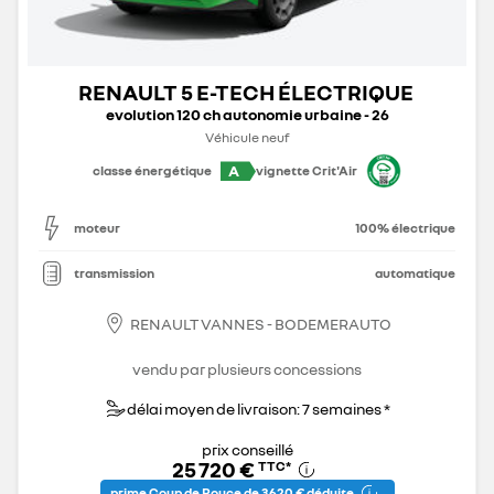
RENAULT 5 E-TECH ÉLECTRIQUE
evolution 120 ch autonomie urbaine - 26
Véhicule neuf
A
classe énergétique
vignette Crit'Air
moteur
100% électrique
transmission
automatique
RENAULT VANNES - BODEMERAUTO
vendu par plusieurs concessions
délai moyen de livraison: 7 semaines *
prix conseillé
25 720 €
TTC
*
prime Coup de Pouce de 3 620 € déduite