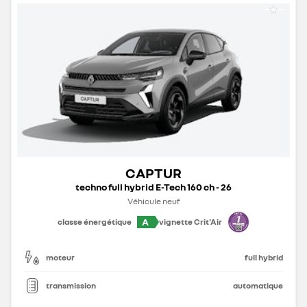
CAPTUR
techno full hybrid E-Tech 160 ch - 26
Véhicule neuf
A
classe énergétique
vignette Crit'Air
moteur
full hybrid
transmission
automatique