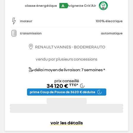
A
classe énergétique
vignette Crit'Air
moteur
100% électrique
transmission
automatique
RENAULT VANNES - BODEMERAUTO
vendu par plusieurs concessions
délai moyen de livraison: 7 semaines *
prix conseillé
34 120 €
TTC
*
prime Coup de Pouce de 3 620 € déduite
voir les détails