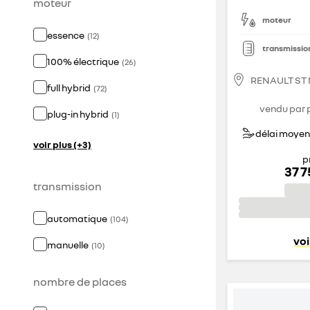
moteur
moteur
essence
(
12
)
transmissio
100% électrique
(
26
)
RENAULT ST
full hybrid
(
72
)
vendu par 
plug-in hybrid
(
1
)
délai moyen 
voir plus (+3)
p
37 
transmission
automatique
(
104
)
voi
manuelle
(
10
)
nombre de places