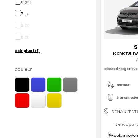
5
(
113
)
7
(
1
)
2
(
0
)
8
(
0
)
S
voir plus (+1)
iconic full h
V
couleur
classe énergétique
moteur
transmissio
RENAULT ST
vendu par 
délai moyen 