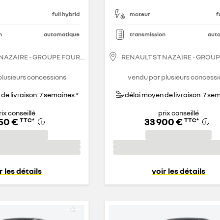
full hybrid
moteur
f
n
automatique
transmission
aut
 NAZAIRE - GROUPE FOURRAGE
RENAULT ST NAZAIRE - GROU
plusieurs concessions
vendu par plusieurs concessi
de livraison: 7 semaines *
délai moyen de livraison: 7 se
rix conseillé
prix conseillé
750 €
33 900 €
TTC
*
TTC
*
r les détails
voir les détails