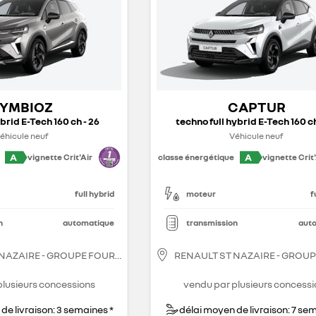
YMBIOZ
CAPTUR
ybrid E-Tech 160 ch - 26
techno full hybrid E-Tech 160 ch
éhicule neuf
Véhicule neuf
A
A
vignette Crit'Air
classe énergétique
vignette Crit'
full hybrid
moteur
f
n
automatique
transmission
aut
 NAZAIRE - GROUPE FOURRAGE
RENAULT ST NAZAIRE - GROU
plusieurs concessions
vendu par plusieurs concessi
de livraison: 3 semaines *
délai moyen de livraison: 7 se