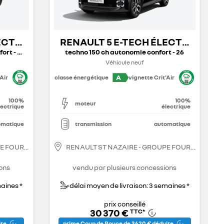
LECTRIQUE
RENAULT 5 E-TECH ÉLECTRIQUE
ort - 26
techno 150 ch autonomie confort - 26
Véhicule neuf
A
Air
classe énergétique
vignette Crit'Air
100%
100%
moteur
lectrique
électrique
omatique
transmission
automatique
PE FOURRAGE
RENAULT ST NAZAIRE - GROUPE FOURRAGE
ons
vendu par plusieurs concessions
maines *
délai moyen de livraison: 3 semaines *
prix conseillé
30 370 €
TTC
*
ite
prime Coup de Pouce de 3 620 € déduite