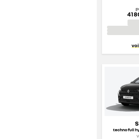
p
41 
voi
S
techno full h
V