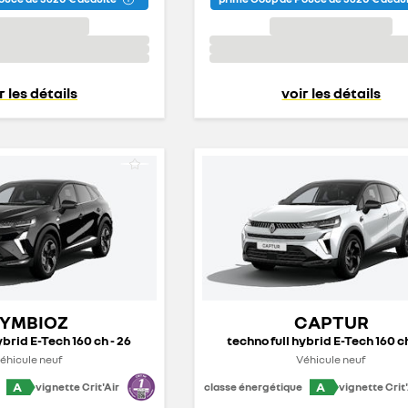
r les détails
voir les détails
YMBIOZ
CAPTUR
ybrid E-Tech 160 ch - 26
techno full hybrid E-Tech 160 ch
éhicule neuf
Véhicule neuf
A
A
vignette Crit'Air
classe énergétique
vignette Crit'