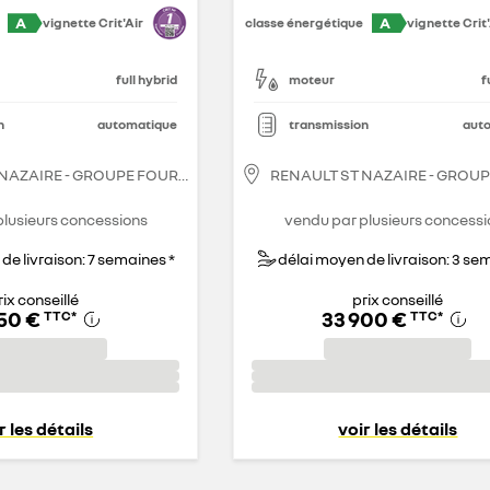
A
A
vignette Crit'Air
classe énergétique
vignette Crit'
full hybrid
moteur
f
n
automatique
transmission
aut
 NAZAIRE - GROUPE FOURRAGE
RENAULT ST NAZAIRE - GROU
plusieurs concessions
vendu par plusieurs concessi
de livraison: 7 semaines *
délai moyen de livraison: 3 se
rix conseillé
prix conseillé
750 €
33 900 €
TTC
*
TTC
*
r les détails
voir les détails