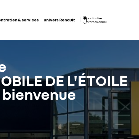
particulier
entretien & services
univers Renault
professionnel
e
BILE DE L'ÉTOILE
a bienvenue