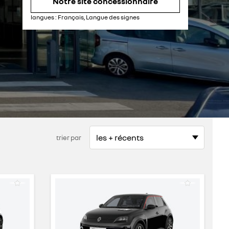
Notre site concessionnaire
samedi
09:00 - 12:00
14:00 - 19:00
dimanche
fermé
langues :
Français, Langue des signes
trier par