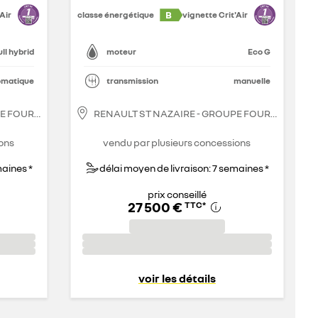
B
Air
classe énergétique
vignette Crit'Air
ull hybrid
moteur
Eco G
omatique
transmission
manuelle
PE FOURRAGE
RENAULT ST NAZAIRE - GROUPE FOURRAGE
ons
vendu par plusieurs concessions
maines *
délai moyen de livraison: 7 semaines *
prix conseillé
27 500 €
TTC
*
voir les détails