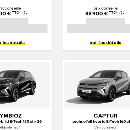
rix conseillé
prix conseillé
800 €
33 900 €
TTC
*
TTC
*
r les détails
voir les détails
YMBIOZ
CAPTUR
ybrid E-Tech 160 ch - 26
techno full hybrid E-Tech 160 ch
éhicule neuf
Véhicule neuf