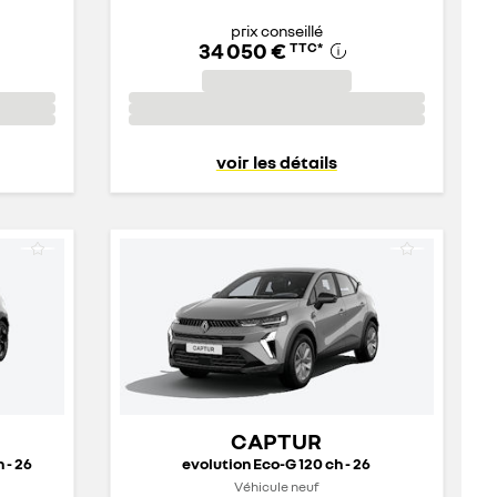
prix conseillé
34 050 €
TTC
*
voir les détails
CAPTUR
 - 26
evolution Eco-G 120 ch - 26
Véhicule neuf