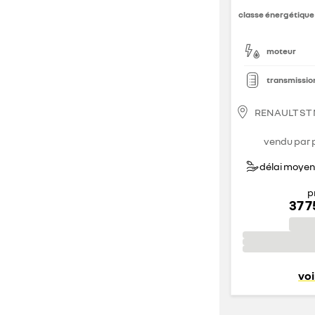
classe énergétique
moteur
transmissio
RENAULT ST
vendu par 
délai moyen 
p
37 
voi