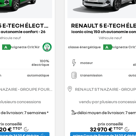
5 E-TECH ÉLECTRIQUE
RENAULT 5 E-TECH É
 autonomie confort - 26
iconic cinq 150 ch autonomie conf
éhicule neuf
Véhicule neuf
A
A
vignette Crit'Air
classe énergétique
vignette Crit'
100%
moteur
électrique
é
n
automatique
transmission
aut
 NAZAIRE - GROUPE FOURRAGE
RENAULT ST NAZAIRE - GROU
plusieurs concessions
vendu par plusieurs concessi
de livraison: 7 semaines *
délai moyen de livraison: 7 se
rix conseillé
prix conseillé
420 €
32 970 €
TTC
*
TTC
*
ouce de 3 620 € déduite
prime Coup de Pouce de 3 620 € dédu