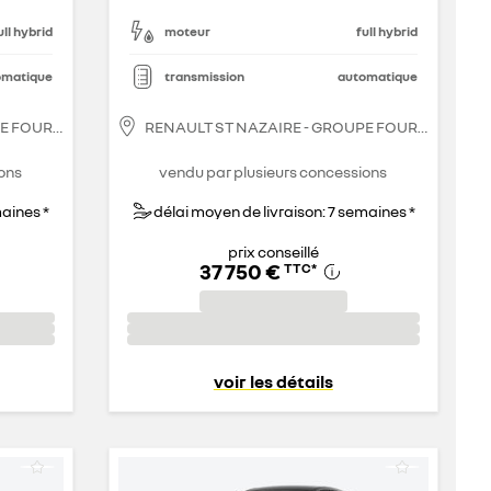
ull hybrid
moteur
full hybrid
omatique
transmission
automatique
PE FOURRAGE
RENAULT ST NAZAIRE - GROUPE FOURRAGE
ons
vendu par plusieurs concessions
maines *
délai moyen de livraison: 7 semaines *
prix conseillé
37 750 €
TTC
*
voir les détails