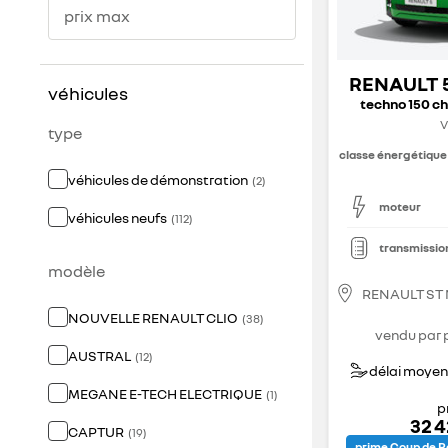
prix max
RENAULT 
véhicules
techno 150 ch
V
type
classe énergétique
véhicules de démonstration
(
2
)
moteur
véhicules neufs
(
112
)
transmissio
modèle
RENAULT ST
NOUVELLE RENAULT CLIO
(
38
)
vendu par 
AUSTRAL
(
12
)
délai moyen 
MEGANE E-TECH ELECTRIQUE
(
1
)
p
32 
CAPTUR
(
19
)
prime Coup de P