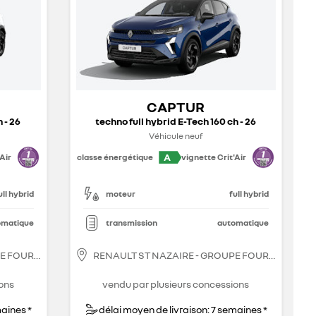
CAPTUR
 - 26
techno full hybrid E-Tech 160 ch - 26
Véhicule neuf
A
Air
classe énergétique
vignette Crit'Air
ull hybrid
moteur
full hybrid
omatique
transmission
automatique
PE FOURRAGE
RENAULT ST NAZAIRE - GROUPE FOURRAGE
ons
vendu par plusieurs concessions
maines *
délai moyen de livraison: 7 semaines *