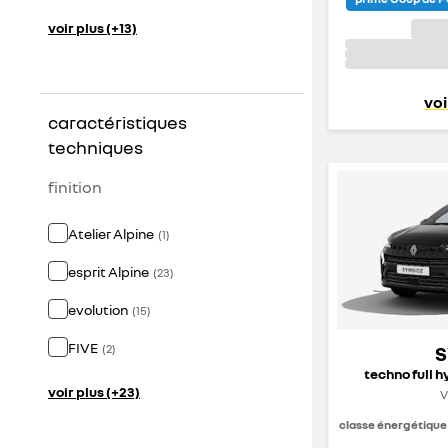
voir plus (+13)
voi
caractéristiques
techniques
finition
Atelier Alpine
(
1
)
esprit Alpine
(
23
)
evolution
(
15
)
FIVE
(
2
)
S
techno full h
voir plus (+23)
V
classe énergétique