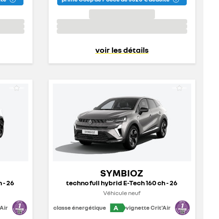
voir les détails
SYMBIOZ
 - 26
techno full hybrid E-Tech 160 ch - 26
Véhicule neuf
A
Air
classe énergétique
vignette Crit'Air