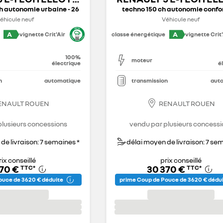
ch autonomie urbaine - 26
techno 150 ch autonomie confor
éhicule neuf
Véhicule neuf
A
A
vignette Crit'Air
classe énergétique
vignette Crit'
100%
moteur
électrique
é
n
automatique
transmission
aut
ENAULT ROUEN
RENAULT ROUEN
plusieurs concessions
vendu par plusieurs concessi
de livraison: 7 semaines *
délai moyen de livraison: 7 se
rix conseillé
prix conseillé
570 €
30 370 €
TTC
*
TTC
*
uce de 3 620 € déduite
prime Coup de Pouce de 3 620 € dédu