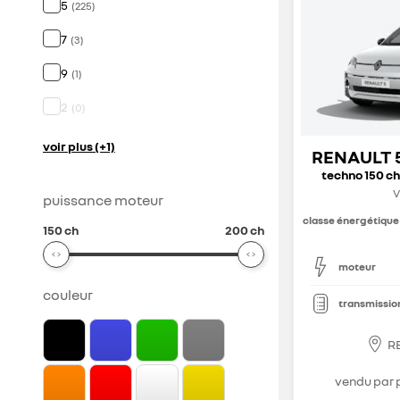
5
(
225
)
7
(
3
)
9
(
1
)
2
(
0
)
voir plus (+1)
RENAULT 
techno 150 ch
V
puissance moteur
classe énergétique
150 ch
200 ch
moteur
couleur
transmissio
R
vendu par 