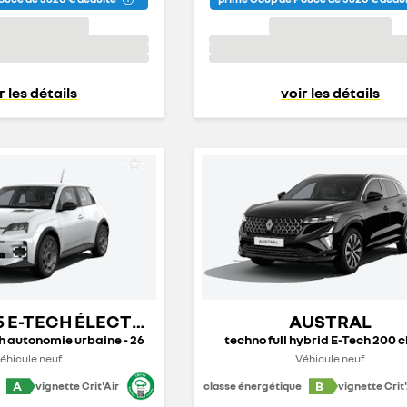
r les détails
voir les détails
5 E-TECH ÉLECTRIQUE
AUSTRAL
ch autonomie urbaine - 26
techno full hybrid E-Tech 200 c
éhicule neuf
Véhicule neuf
A
B
vignette Crit'Air
classe énergétique
vignette Crit'