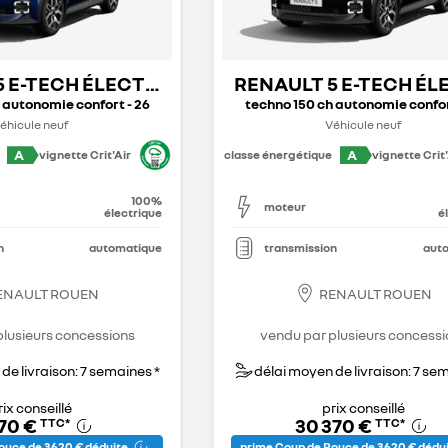
5 E-TECH ÉLECTRIQUE
RENAULT 5 E-TECH É
 autonomie confort - 26
techno 150 ch autonomie confor
éhicule neuf
Véhicule neuf
A
A
vignette Crit'Air
classe énergétique
vignette Crit'
100%
moteur
électrique
é
n
automatique
transmission
aut
ENAULT ROUEN
RENAULT ROUEN
plusieurs concessions
vendu par plusieurs concessi
de livraison: 7 semaines *
délai moyen de livraison: 7 se
rix conseillé
prix conseillé
070 €
30 370 €
TTC
*
TTC
*
ouce de 3 620 € déduite
prime Coup de Pouce de 3 620 € dédu