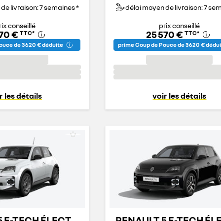
de livraison: 7 semaines *
délai moyen de livraison: 7 se
rix conseillé
prix conseillé
070 €
25 570 €
TTC
*
TTC
*
ouce de 3 620 € déduite
prime Coup de Pouce de 3 620 € dédu
r les détails
voir les détails
5 E-TECH ÉLECTRIQUE
RENAULT 5 E-TECH É