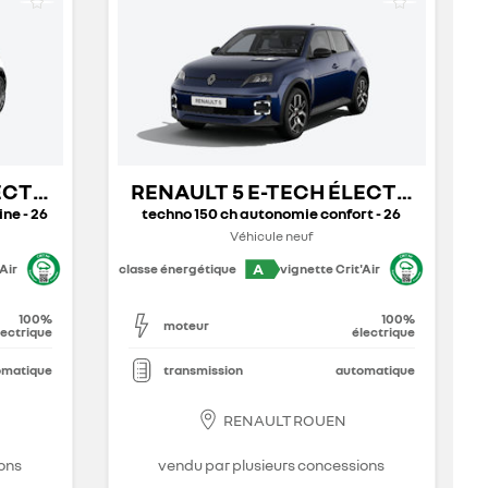
LECTRIQUE
RENAULT 5 E-TECH ÉLECTRIQUE
ne - 26
techno 150 ch autonomie confort - 26
Véhicule neuf
A
Air
classe énergétique
vignette Crit'Air
100%
100%
moteur
lectrique
électrique
omatique
transmission
automatique
RENAULT ROUEN
ons
vendu par plusieurs concessions