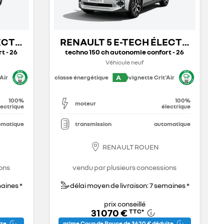
LECTRIQUE
RENAULT 5 E-TECH ÉLECTRIQUE
t - 26
techno 150 ch autonomie confort - 26
Véhicule neuf
A
Air
classe énergétique
vignette Crit'Air
100%
100%
moteur
lectrique
électrique
omatique
transmission
automatique
RENAULT ROUEN
ons
vendu par plusieurs concessions
maines *
délai moyen de livraison: 7 semaines *
prix conseillé
31 070 €
TTC
*
ite
prime Coup de Pouce de 3 620 € déduite