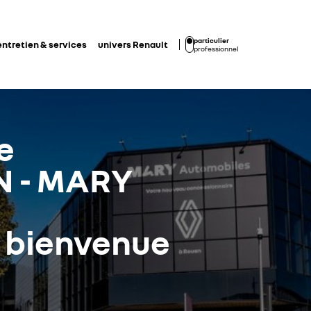
particulier
entretien & services
univers Renault
professionnel
e
 - MARY
a bienvenue