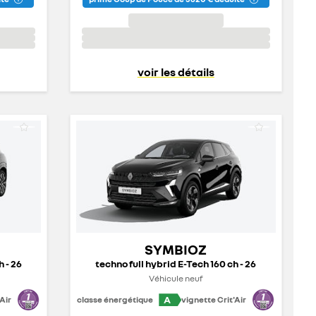
voir les détails
SYMBIOZ
h - 26
techno full hybrid E-Tech 160 ch - 26
Véhicule neuf
A
Air
classe énergétique
vignette Crit'Air