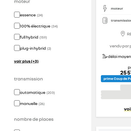
moteur
moteur
essence
(
24
)
transmissio
100% électrique
(
34
)
R
full hybrid
(
159
)
vendu par 
plug-in hybrid
(
2
)
délai moyen 
voir plus (+3)
p
25 
transmission
prime Coup de Po
automatique
(
203
)
manuelle
(
26
)
voi
nombre de places