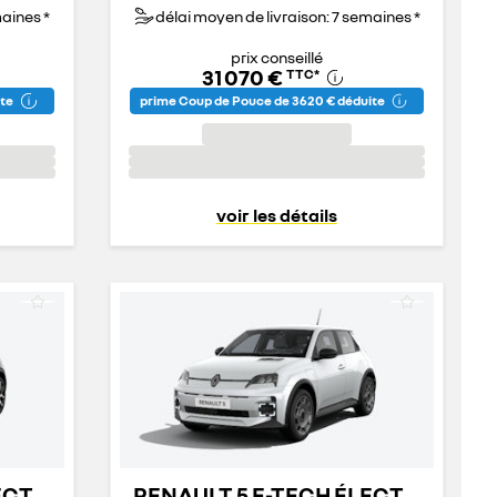
maines *
délai moyen de livraison: 7 semaines *
prix conseillé
31 070 €
TTC
*
ite
prime Coup de Pouce de 3 620 € déduite
voir les détails
LECTRIQUE
RENAULT 5 E-TECH ÉLECTRIQUE