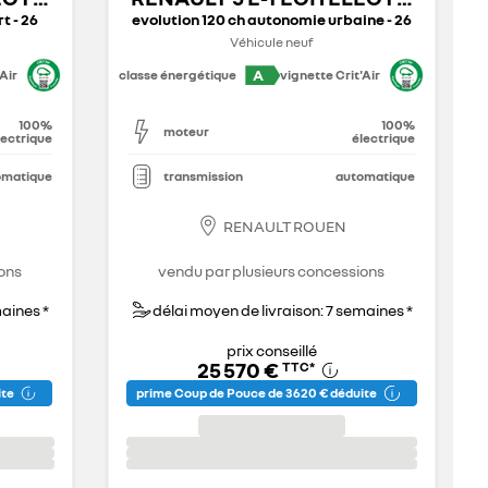
t - 26
evolution 120 ch autonomie urbaine - 26
Véhicule neuf
A
Air
classe énergétique
vignette Crit'Air
100%
100%
moteur
lectrique
électrique
omatique
transmission
automatique
RENAULT ROUEN
ons
vendu par plusieurs concessions
maines *
délai moyen de livraison: 7 semaines *
prix conseillé
25 570 €
TTC
*
ite
prime Coup de Pouce de 3 620 € déduite