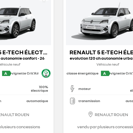
5 E-TECH ÉLECTRIQUE
RENAULT 5 E-TECH É
 autonomie confort - 26
evolution 120 ch autonomie urbai
éhicule neuf
Véhicule neuf
A
A
vignette Crit'Air
classe énergétique
vignette Crit'
100%
moteur
électrique
é
n
automatique
transmission
aut
ENAULT ROUEN
RENAULT ROUEN
plusieurs concessions
vendu par plusieurs concessi