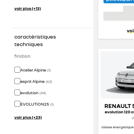
voir plus (+13)
voi
caractéristiques
techniques
finition
Atelier Alpine
(
1
)
esprit Alpine
(
62
)
evolution
(
44
)
EVOLUTION25
(
1
)
RENAULT 
evolution 120 
voir plus (+23)
V
classe énergétique