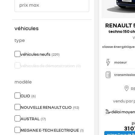
prix max
RENAULT 
véhicules
techno 150 ch
V
type
classe énergétique
véhicules neufs
(
229
)
moteur
véhicules de démonstration
(
0
)
transmissio
modèle
R
CLIO
(
6
)
vendu par 
NOUVELLE RENAULT CLIO
(
92
)
délai moyen 
AUSTRAL
(
17
)
p
31 
MEGANE E-TECH ELECTRIQUE
(
1
)
prime Coup de P