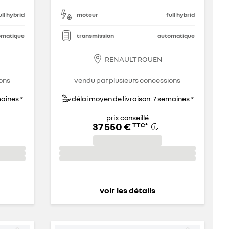
ull hybrid
moteur
full hybrid
omatique
transmission
automatique
RENAULT ROUEN
ons
vendu par plusieurs concessions
maines *
délai moyen de livraison: 7 semaines *
prix conseillé
37 550 €
TTC
*
voir les détails