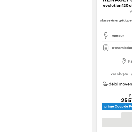
evolution 120 
V
classe énergétique
moteur
transmissio
R
vendu par 
délai moyen 
p
25 
prime Coup de Po