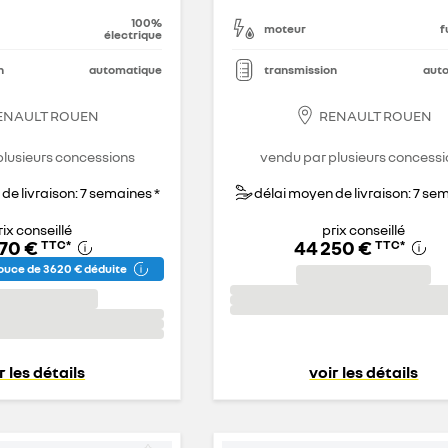
100%
moteur
f
électrique
n
automatique
transmission
aut
ENAULT ROUEN
RENAULT ROUEN
plusieurs concessions
vendu par plusieurs concessi
de livraison: 7 semaines *
délai moyen de livraison: 7 se
rix conseillé
prix conseillé
570 €
44 250 €
TTC
*
TTC
*
uce de 3 620 € déduite
r les détails
voir les détails