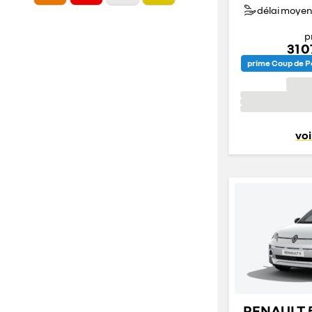
délai moyen 
p
31 
prime Coup de P
voi
RENAULT 