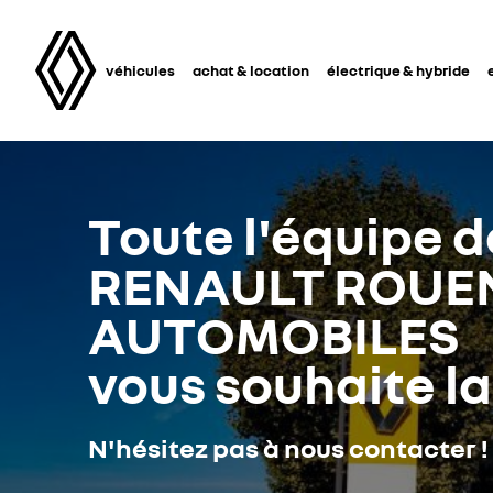
véhicules
achat & location
électrique & hybride
Toute l'équipe d
RENAULT ROUEN
AUTOMOBILES
vous souhaite l
N'hésitez pas à nous contacter !