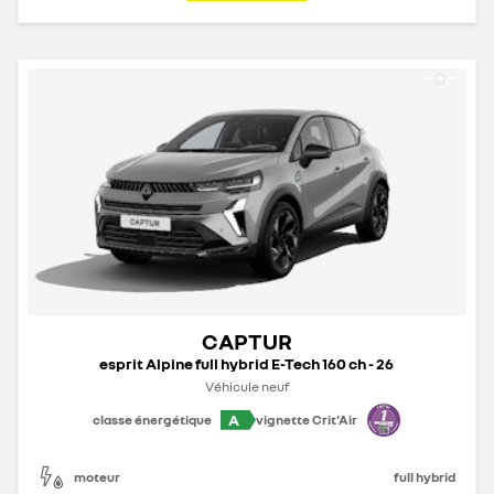
CAPTUR
esprit Alpine full hybrid E-Tech 160 ch - 26
Véhicule neuf
A
classe énergétique
vignette Crit'Air
moteur
full hybrid