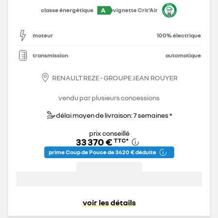
A
classe énergétique
vignette Crit'Air
moteur
100% électrique
transmission
automatique
RENAULT REZE - GROUPE JEAN ROUYER
vendu par plusieurs concessions
délai moyen de livraison: 7 semaines *
prix conseillé
33 370 €
TTC
*
prime Coup de Pouce de 3 620 € déduite
voir les détails