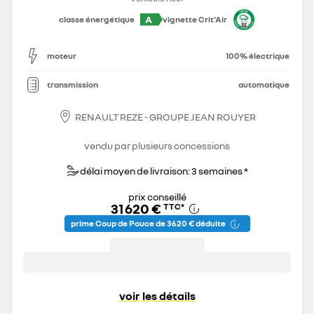
A
classe énergétique
vignette Crit'Air
moteur
100% électrique
transmission
automatique
RENAULT REZE - GROUPE JEAN ROUYER
vendu par plusieurs concessions
délai moyen de livraison: 3 semaines *
prix conseillé
31 620 €
TTC
*
prime Coup de Pouce de 3 620 € déduite
voir les détails