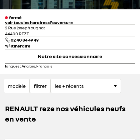
fermé
voir tous les horaires d'ouverture
lundi
08:30 - 12:30
14:00 - 19:00
2 Rue joseph cugnot
mardi
08:30 - 12:30
14:00 - 19:00
44400 REZE
mercredi
08:30 - 12:30
14:00 - 19:00
02 40 84 49 49
jeudi
08:30 - 12:30
14:00 - 19:00
itinéraire
vendredi
08:30 - 12:30
14:00 - 19:00
Notre site concessionnaire
samedi
09:00 - 12:00
14:00 - 18:00
dimanche
fermé
langues :
Anglais, Français
modèle
filtrer
RENAULT reze nos véhicules neufs
en vente