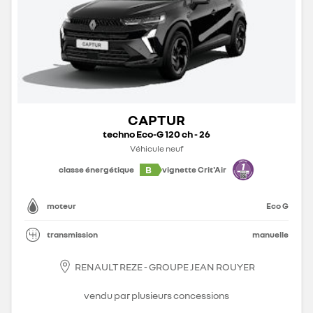
CAPTUR
techno Eco-G 120 ch - 26
Véhicule neuf
B
classe énergétique
vignette Crit'Air
moteur
Eco G
transmission
manuelle
RENAULT REZE - GROUPE JEAN ROUYER
vendu par plusieurs concessions