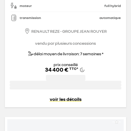
moteur
full hybrid
transmission
automatique
RENAULT REZE - GROUPE JEAN ROUYER
vendu par plusieurs concessions
délai moyen de livraison: 7 semaines *
prix conseillé
34 400 €
TTC
*
voir les détails