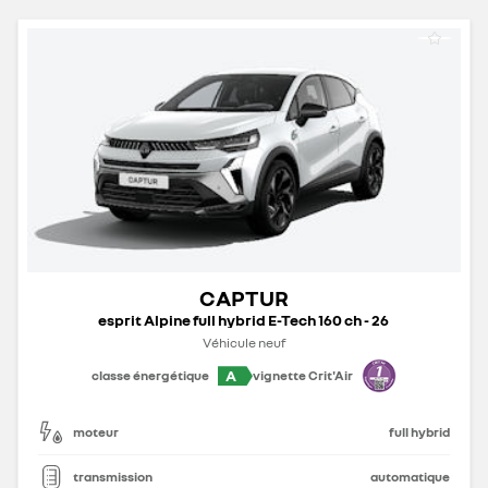
CAPTUR
esprit Alpine full hybrid E-Tech 160 ch - 26
Véhicule neuf
A
classe énergétique
vignette Crit'Air
moteur
full hybrid
transmission
automatique