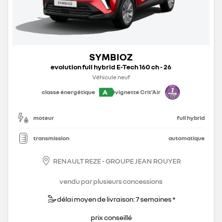
SYMBIOZ
evolution full hybrid E-Tech 160 ch - 26
Véhicule neuf
A
classe énergétique
vignette Crit'Air
moteur
full hybrid
transmission
automatique
RENAULT REZE - GROUPE JEAN ROUYER
vendu par plusieurs concessions
délai moyen de livraison: 7 semaines *
prix conseillé