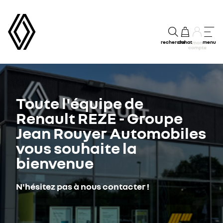
recherche
achat
menu
mon
compte
Toute l'équipe de
Renault REZE - Groupe
Jean Rouyer Automobiles
vous souhaite la
bienvenue
N'hésitez pas à nous contacter !