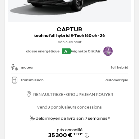
CAPTUR
techno full hybrid E-Tech 160 ch - 26
Véhicule neuf
A
classe énergétique
vignette Crit'Air
moteur
full hybrid
transmission
automatique
RENAULT REZE - GROUPE JEAN ROUYER
vendu par plusieurs concessions
délai moyen de livraison: 7 semaines *
prix conseillé
35 300 €
TTC
*