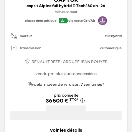
esprit Alpine full hybrid E-Tech 160 ch - 26
Véhicule neuf
A
classe énergétique
vignette Crit'Air
moteur
full hybrid
transmission
automatique
RENAULT REZE - GROUPE JEAN ROUYER
vendu par plusieurs concessions
délai moyen de livraison: 7 semaines *
prix conseillé
36 500 €
TTC
*
voir les détails