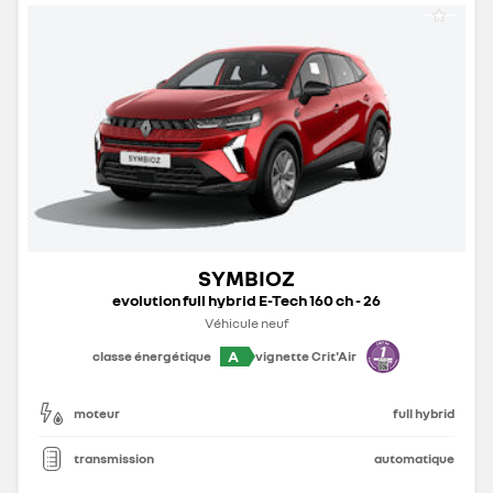
SYMBIOZ
evolution full hybrid E-Tech 160 ch - 26
Véhicule neuf
A
classe énergétique
vignette Crit'Air
moteur
full hybrid
transmission
automatique