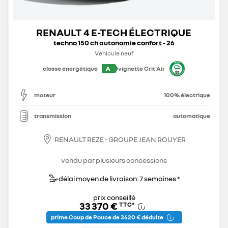
RENAULT 4 E-TECH ÉLECTRIQUE
techno 150 ch autonomie confort - 26
Véhicule neuf
A
classe énergétique
vignette Crit'Air
moteur
100% électrique
transmission
automatique
RENAULT REZE - GROUPE JEAN ROUYER
vendu par plusieurs concessions
délai moyen de livraison: 7 semaines *
prix conseillé
33 370 €
TTC
*
prime Coup de Pouce de 3 620 € déduite