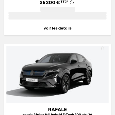
35 300 €
TTC
*
voir les détails
RAFALE
esprit Alpine full hybrid E-Tech 200 ch - 26