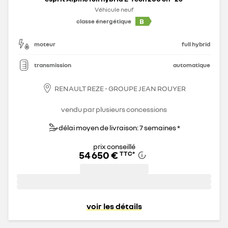
Véhicule neuf
B
classe énergétique
moteur
full hybrid
transmission
automatique
RENAULT REZE - GROUPE JEAN ROUYER
vendu par plusieurs concessions
délai moyen de livraison: 7 semaines *
prix conseillé
54 650 €
TTC
*
voir les détails