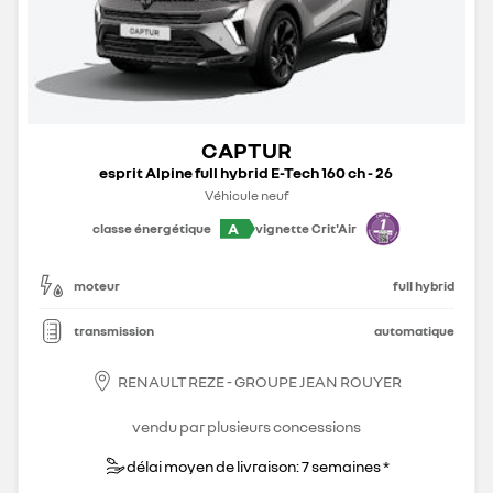
CAPTUR
esprit Alpine full hybrid E-Tech 160 ch - 26
Véhicule neuf
A
classe énergétique
vignette Crit'Air
moteur
full hybrid
transmission
automatique
RENAULT REZE - GROUPE JEAN ROUYER
vendu par plusieurs concessions
délai moyen de livraison: 7 semaines *