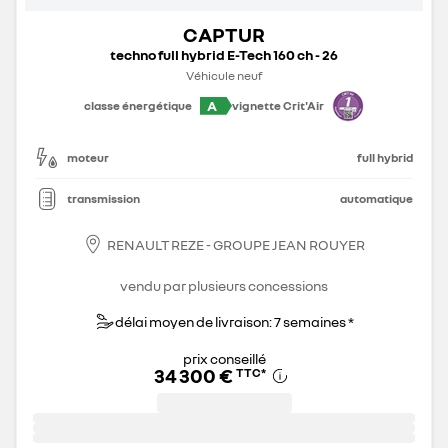
CAPTUR
techno full hybrid E-Tech 160 ch - 26
Véhicule neuf
A
classe énergétique
vignette Crit'Air
moteur
full hybrid
transmission
automatique
RENAULT REZE - GROUPE JEAN ROUYER
vendu par plusieurs concessions
délai moyen de livraison: 7 semaines *
prix conseillé
34 300 €
TTC
*