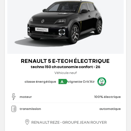
RENAULT 5 E-TECH ÉLECTRIQUE
techno 150 ch autonomie confort - 26
Véhicule neuf
A
classe énergétique
vignette Crit'Air
moteur
100% électrique
transmission
automatique
RENAULT REZE - GROUPE JEAN ROUYER