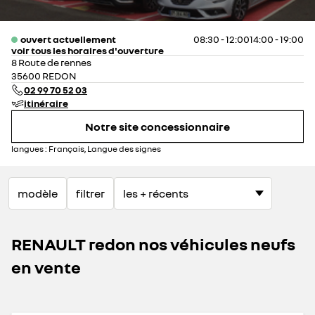
ouvert actuellement
08:30 - 12:00
14:00 - 19:00
voir tous les horaires d'ouverture
lundi
08:30 - 12:00
14:00 - 19:00
8 Route de rennes
mardi
08:30 - 12:00
14:00 - 19:00
35600 REDON
mercredi
08:30 - 12:00
14:00 - 19:00
02 99 70 52 03
jeudi
08:30 - 12:00
14:00 - 19:00
itinéraire
vendredi
08:30 - 12:00
14:00 - 19:00
Notre site concessionnaire
samedi
08:30 - 12:00
14:00 - 18:00
dimanche
fermé
langues :
Français, Langue des signes
modèle
filtrer
RENAULT redon nos véhicules neufs
en vente