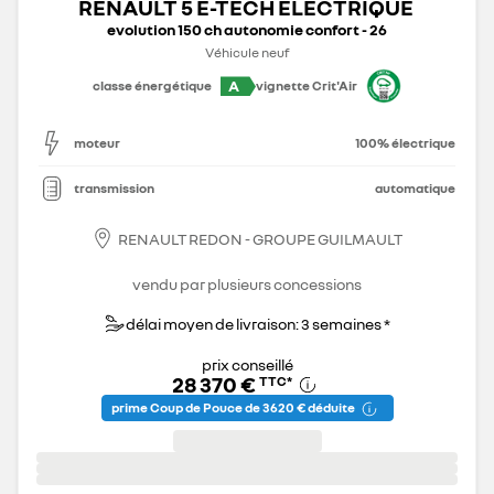
RENAULT 5 E-TECH ÉLECTRIQUE
evolution 150 ch autonomie confort - 26
Véhicule neuf
A
classe énergétique
vignette Crit'Air
moteur
100% électrique
transmission
automatique
RENAULT REDON - GROUPE GUILMAULT
vendu par plusieurs concessions
délai moyen de livraison: 3 semaines *
prix conseillé
28 370 €
TTC
*
prime Coup de Pouce de 3 620 € déduite