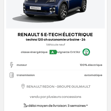
RENAULT 5 E-TECH ÉLECTRIQUE
techno 120 ch autonomie urbaine - 26
Véhicule neuf
A
classe énergétique
vignette Crit'Air
moteur
100% électrique
transmission
automatique
RENAULT REDON - GROUPE GUILMAULT
vendu par plusieurs concessions
délai moyen de livraison: 3 semaines *