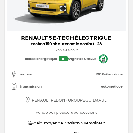
RENAULT 5 E-TECH ÉLECTRIQUE
techno 150 ch autonomie confort - 26
Véhicule neuf
A
classe énergétique
vignette Crit'Air
moteur
100% électrique
transmission
automatique
RENAULT REDON - GROUPE GUILMAULT
vendu par plusieurs concessions
délai moyen de livraison: 3 semaines *