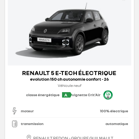
RENAULT 5 E-TECH ÉLECTRIQUE
evolution 150 ch autonomie confort - 26
Véhicule neuf
A
classe énergétique
vignette Crit'Air
moteur
100% électrique
transmission
automatique
RENAULT REDON - GROUPE GUILMAULT