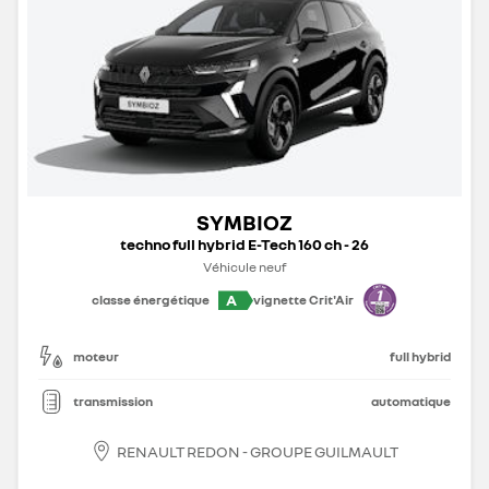
SYMBIOZ
techno full hybrid E-Tech 160 ch - 26
Véhicule neuf
A
classe énergétique
vignette Crit'Air
moteur
full hybrid
transmission
automatique
RENAULT REDON - GROUPE GUILMAULT