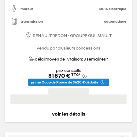
moteur
100% électrique
transmission
automatique
RENAULT REDON - GROUPE GUILMAULT
vendu par plusieurs concessions
délai moyen de livraison: 3 semaines *
prix conseillé
31 870 €
TTC
*
prime Coup de Pouce de 3 620 € déduite
voir les détails