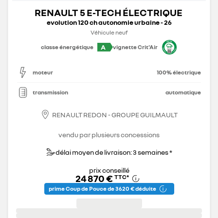
RENAULT 5 E-TECH ÉLECTRIQUE
evolution 120 ch autonomie urbaine - 26
Véhicule neuf
A
classe énergétique
vignette Crit'Air
moteur
100% électrique
transmission
automatique
RENAULT REDON - GROUPE GUILMAULT
vendu par plusieurs concessions
délai moyen de livraison: 3 semaines *
prix conseillé
24 870 €
TTC
*
prime Coup de Pouce de 3 620 € déduite