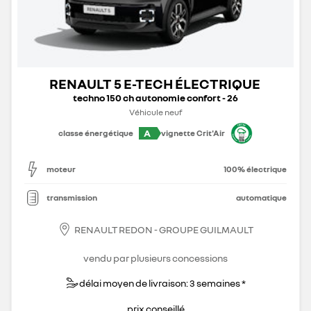
RENAULT 5 E-TECH ÉLECTRIQUE
techno 150 ch autonomie confort - 26
Véhicule neuf
A
classe énergétique
vignette Crit'Air
moteur
100% électrique
transmission
automatique
RENAULT REDON - GROUPE GUILMAULT
vendu par plusieurs concessions
délai moyen de livraison: 3 semaines *
prix conseillé