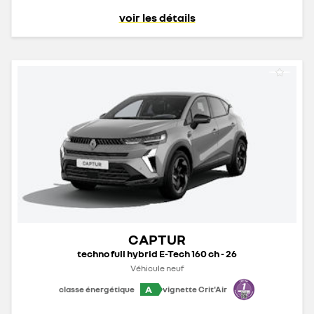
voir les détails
CAPTUR
techno full hybrid E-Tech 160 ch - 26
Véhicule neuf
A
classe énergétique
vignette Crit'Air