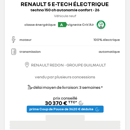
RENAULT 5 E-TECH ÉLECTRIQUE
techno 150 ch autonomie confort - 26
Véhicule neuf
A
classe énergétique
vignette Crit'Air
moteur
100% électrique
transmission
automatique
RENAULT REDON - GROUPE GUILMAULT
vendu par plusieurs concessions
délai moyen de livraison: 3 semaines *
prix conseillé
30 370 €
TTC
*
prime Coup de Pouce de 3 620 € déduite