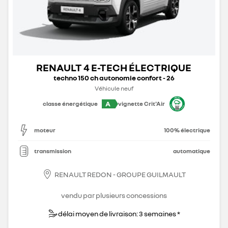
RENAULT 4 E-TECH ÉLECTRIQUE
techno 150 ch autonomie confort - 26
Véhicule neuf
A
classe énergétique
vignette Crit'Air
moteur
100% électrique
transmission
automatique
RENAULT REDON - GROUPE GUILMAULT
vendu par plusieurs concessions
délai moyen de livraison: 3 semaines *