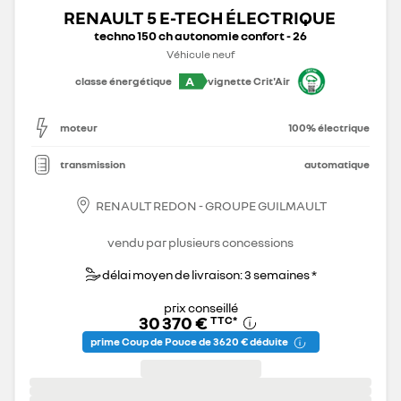
RENAULT 5 E-TECH ÉLECTRIQUE
techno 150 ch autonomie confort - 26
Véhicule neuf
A
classe énergétique
vignette Crit'Air
moteur
100% électrique
transmission
automatique
RENAULT REDON - GROUPE GUILMAULT
vendu par plusieurs concessions
délai moyen de livraison: 3 semaines *
prix conseillé
30 370 €
TTC
*
prime Coup de Pouce de 3 620 € déduite