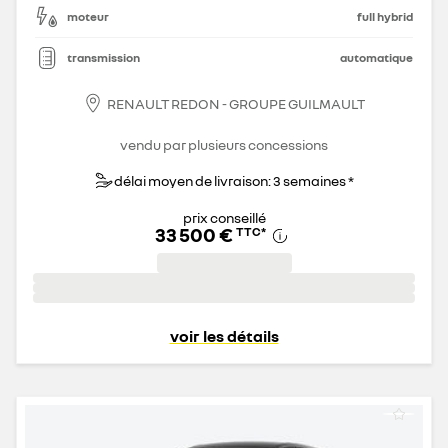
moteur
full hybrid
transmission
automatique
RENAULT REDON - GROUPE GUILMAULT
vendu par plusieurs concessions
délai moyen de livraison: 3 semaines *
prix conseillé
33 500 €
TTC
*
voir les détails