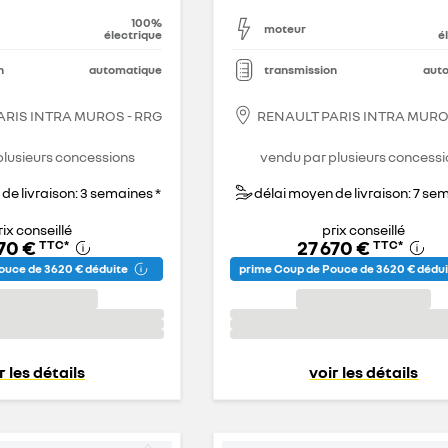
100%
moteur
électrique
é
n
automatique
transmission
aut
ARIS INTRA MUROS - RRG
RENAULT PARIS INTRA MURO
plusieurs concessions
vendu par plusieurs concessi
de livraison: 3 semaines *
délai moyen de livraison: 7 se
rix conseillé
prix conseillé
470 €
27 670 €
TTC
*
TTC
*
ouce de 3 620 € déduite
prime Coup de Pouce de 3 620 € dédu
r les détails
voir les détails