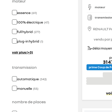
moteur
moteur
essence
(
69
)
transmissio
100% électrique
(
47
)
RENAULT P
full hybrid
(
277
)
vendu par 
plug-in hybrid
(
1
)
délai moyen 
voir plus (+3)
p
31 
transmission
prime Coup de P
automatique
(
342
)
manuelle
(
55
)
voi
nombre de places