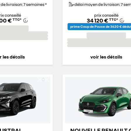
de livraison: 7 semaines *
délai moyen de livraison: 7 se
rix conseillé
prix conseillé
900 €
34 120 €
TTC
*
TTC
*
prime Coup de Pouce de 3 620 € dédu
r les détails
voir les détails
USTRAL
NOUVELLE RENAULT 