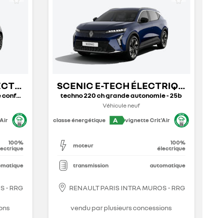
LECTRIQUE
SCENIC E-TECH ÉLECTRIQUE
confort - 26
techno 220 ch grande autonomie - 25b
Véhicule neuf
A
Air
classe énergétique
vignette Crit'Air
100%
100%
moteur
lectrique
électrique
omatique
transmission
automatique
S - RRG
RENAULT PARIS INTRA MUROS - RRG
ons
vendu par plusieurs concessions