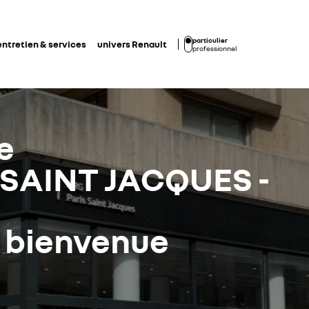
particulier
entretien & services
univers Renault
professionnel
e
SAINT JACQUES -
a bienvenue