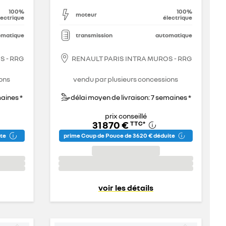
100%
100%
moteur
lectrique
électrique
omatique
transmission
automatique
S - RRG
RENAULT PARIS INTRA MUROS - RRG
ons
vendu par plusieurs concessions
maines *
délai moyen de livraison: 7 semaines *
prix conseillé
31 870 €
TTC
*
ite
prime Coup de Pouce de 3 620 € déduite
voir les détails