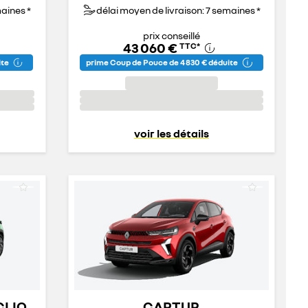
maines *
délai moyen de livraison: 7 semaines *
prix conseillé
43 060 €
TTC
*
ite
prime Coup de Pouce de 4 830 € déduite
voir les détails
CLIO
CAPTUR