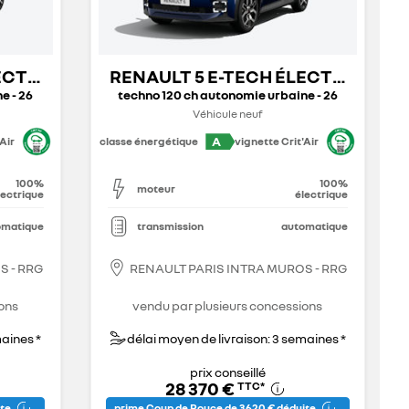
LECTRIQUE
RENAULT 5 E-TECH ÉLECTRIQUE
e - 26
techno 120 ch autonomie urbaine - 26
Véhicule neuf
A
Air
classe énergétique
vignette Crit'Air
100%
100%
moteur
lectrique
électrique
omatique
transmission
automatique
S - RRG
RENAULT PARIS INTRA MUROS - RRG
ons
vendu par plusieurs concessions
maines *
délai moyen de livraison: 3 semaines *
prix conseillé
28 370 €
TTC
*
ite
prime Coup de Pouce de 3 620 € déduite