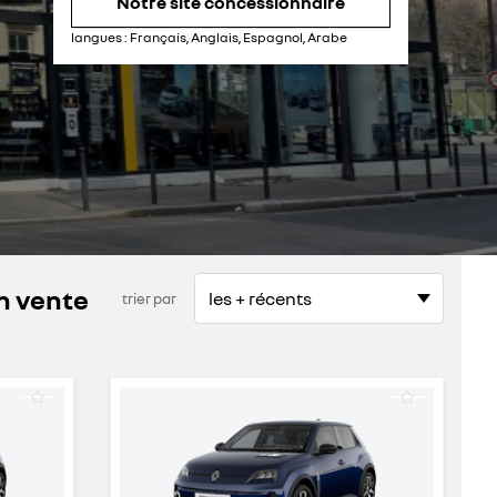
Notre site concessionnaire
samedi
09:00 - 12:30
14:00 - 18:00
dimanche
fermé
langues :
Français, Anglais, Espagnol, Arabe
n vente
trier par