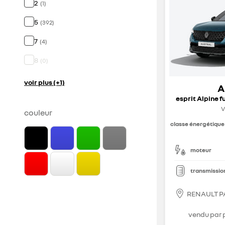
2
(
1
)
5
(
392
)
7
(
4
)
8
(
0
)
voir plus (+1)
A
esprit Alpine f
V
couleur
classe énergétique
moteur
transmissio
RENAULT P
vendu par 