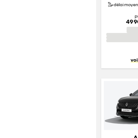
délai moyen 
p
49 
voi
A