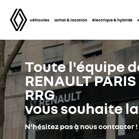
véhicules
achat & location
électrique & hybride
Toute l'équipe d
RENAULT PARIS 
RRG
vous souhaite l
N'hésitez pas à nous contacter !