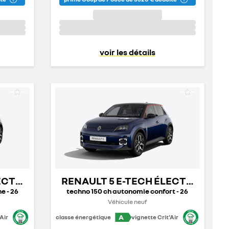
voir les détails
LECTRIQUE
RENAULT 5 E-TECH ÉLECTRIQUE
e - 26
techno 150 ch autonomie confort - 26
Véhicule neuf
A
Air
classe énergétique
vignette Crit'Air