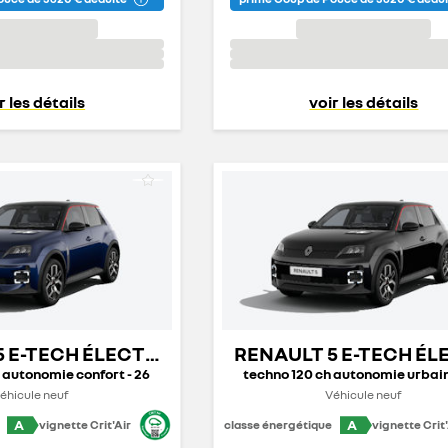
r les détails
voir les détails
5 E-TECH ÉLECTRIQUE
RENAULT 5 E-TECH É
 autonomie confort - 26
techno 120 ch autonomie urbain
éhicule neuf
Véhicule neuf
A
A
vignette Crit'Air
classe énergétique
vignette Crit'