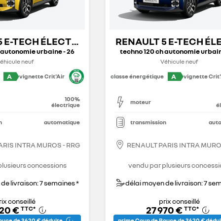
5 E-TECH ÉLECTRIQUE
RENAULT 5 E-TECH É
 autonomie urbaine - 26
techno 120 ch autonomie urbain
éhicule neuf
Véhicule neuf
A
A
vignette Crit'Air
classe énergétique
vignette Crit'
100%
moteur
électrique
é
n
automatique
transmission
aut
ARIS INTRA MUROS - RRG
RENAULT PARIS INTRA MURO
plusieurs concessions
vendu par plusieurs concessi
de livraison: 7 semaines *
délai moyen de livraison: 7 se
rix conseillé
prix conseillé
520 €
27 970 €
TTC
*
TTC
*
uce de 3 620 € déduite
prime Coup de Pouce de 3 620 € dédu