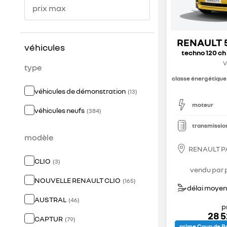
prix max
RENAULT 
véhicules
techno 120 ch
V
type
classe énergétique
véhicules de démonstration
(
13
)
moteur
véhicules neufs
(
384
)
transmissio
modèle
RENAULT P
CLIO
(
3
)
vendu par 
NOUVELLE RENAULT CLIO
(
165
)
délai moyen 
AUSTRAL
(
46
)
p
28 
CAPTUR
(
79
)
prime Coup de Po