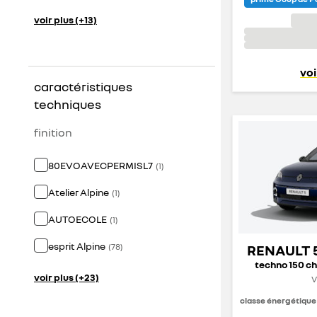
voir plus (+13)
voi
caractéristiques
techniques
finition
80EVOAVECPERMISL7
(
1
)
Atelier Alpine
(
1
)
AUTOECOLE
(
1
)
esprit Alpine
(
78
)
RENAULT 
techno 150 ch
voir plus (+23)
V
classe énergétique