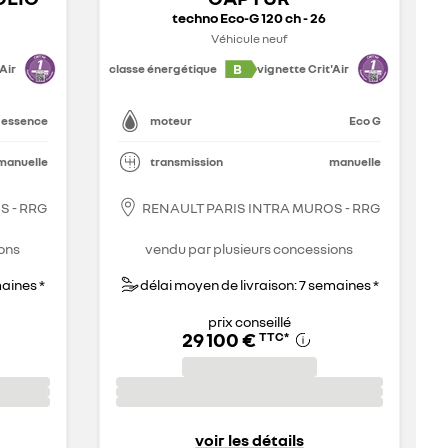
techno Eco-G 120 ch - 26
Véhicule neuf
B
Air
classe énergétique
vignette Crit'Air
essence
moteur
Eco G
manuelle
transmission
manuelle
S - RRG
RENAULT PARIS INTRA MUROS - RRG
ons
vendu par plusieurs concessions
maines *
délai moyen de livraison: 7 semaines *
prix conseillé
29 100 €
TTC
*
voir les détails