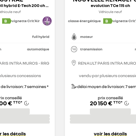
ull hybrid E-Tech 200 ch - 26
evolution TCe 115 ch
éhicule neuf
Véhicule neuf
B
B
vignette Crit'Air
classe énergétique
vignette Crit'
full hybrid
moteur
n
automatique
transmission
ARIS INTRA MUROS - RRG
RENAULT PARIS INTRA MURO
plusieurs concessions
vendu par plusieurs concessi
de livraison: 7 semaines *
délai moyen de livraison: 7 se
rix conseillé
prix conseillé
900 €
20 150 €
TTC
*
TTC
*
r les détails
voir les détails