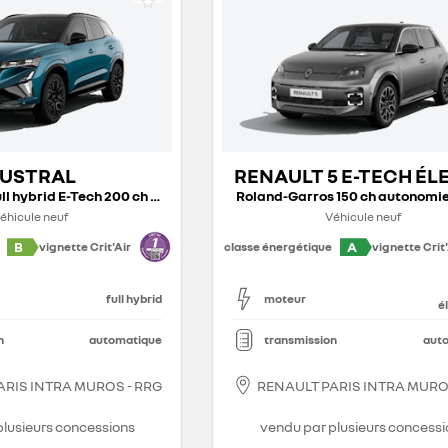
USTRAL
RENAULT 5 E-TECH É
ull hybrid E-Tech 200 ch - 26
Roland-Garros 150 ch autonomie 
éhicule neuf
Véhicule neuf
B
A
vignette Crit'Air
classe énergétique
vignette Crit'
full hybrid
moteur
é
n
automatique
transmission
aut
ARIS INTRA MUROS - RRG
RENAULT PARIS INTRA MURO
plusieurs concessions
vendu par plusieurs concessi