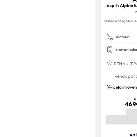
esprit Alpine f
V
classe énergétique
moteur
transmissio
RENAULT P
vendu par 
délai moyen 
p
46 
voi