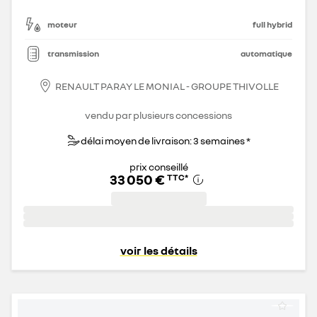
moteur
full hybrid
transmission
automatique
RENAULT PARAY LE MONIAL - GROUPE THIVOLLE
vendu par plusieurs concessions
délai moyen de livraison: 3 semaines *
prix conseillé
33 050 €
TTC
*
voir les détails