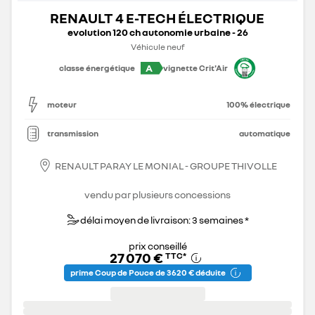
RENAULT 4 E-TECH ÉLECTRIQUE
evolution 120 ch autonomie urbaine - 26
Véhicule neuf
A
classe énergétique
vignette Crit'Air
moteur
100% électrique
transmission
automatique
RENAULT PARAY LE MONIAL - GROUPE THIVOLLE
vendu par plusieurs concessions
délai moyen de livraison: 3 semaines *
prix conseillé
27 070 €
TTC
*
prime Coup de Pouce de 3 620 € déduite