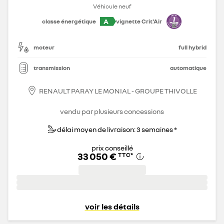
Véhicule neuf
A
classe énergétique
vignette Crit'Air
moteur
full hybrid
transmission
automatique
RENAULT PARAY LE MONIAL - GROUPE THIVOLLE
vendu par plusieurs concessions
délai moyen de livraison: 3 semaines *
prix conseillé
33 050 €
TTC
*
voir les détails