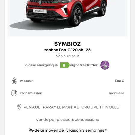
SYMBIOZ
techno Eco-G 120 ch - 26
Véhicule neuf
B
classe énergétique
vignette Crit'Air
moteur
Eco G
transmission
manuelle
RENAULT PARAY LE MONIAL - GROUPE THIVOLLE
vendu par plusieurs concessions
délai moyen de livraison: 3 semaines *