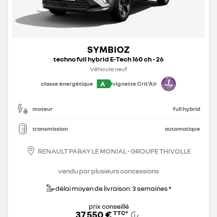
SYMBIOZ
techno full hybrid E-Tech 160 ch - 26
Véhicule neuf
A
classe énergétique
vignette Crit'Air
moteur
full hybrid
transmission
automatique
RENAULT PARAY LE MONIAL - GROUPE THIVOLLE
vendu par plusieurs concessions
délai moyen de livraison: 3 semaines *
prix conseillé
37 550 €
TTC
*