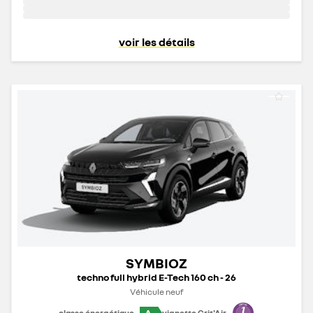
voir les détails
SYMBIOZ
techno full hybrid E-Tech 160 ch - 26
Véhicule neuf
A
classe énergétique
vignette Crit'Air