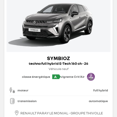
SYMBIOZ
techno full hybrid E-Tech 160 ch - 26
Véhicule neuf
A
classe énergétique
vignette Crit'Air
moteur
full hybrid
transmission
automatique
RENAULT PARAY LE MONIAL - GROUPE THIVOLLE