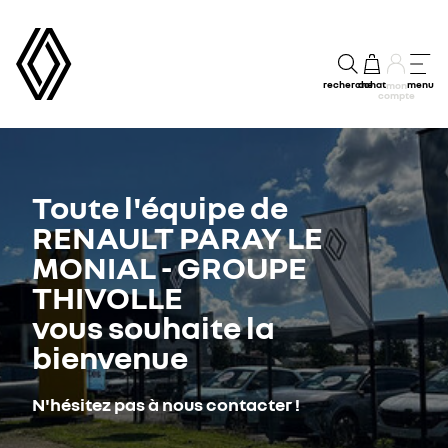
recherche
achat
menu
mon
compte
Toute l'équipe de
RENAULT PARAY LE
MONIAL - GROUPE
THIVOLLE
vous souhaite la
bienvenue
N'hésitez pas à nous contacter !