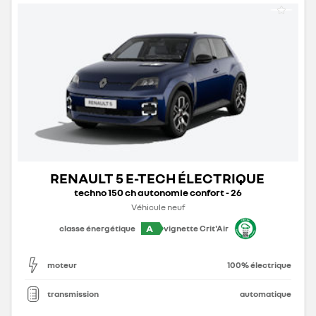
RENAULT 5 E-TECH ÉLECTRIQUE
techno 150 ch autonomie confort - 26
Véhicule neuf
A
classe énergétique
vignette Crit'Air
moteur
100% électrique
transmission
automatique