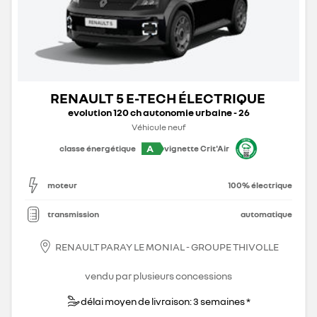
RENAULT 5 E-TECH ÉLECTRIQUE
evolution 120 ch autonomie urbaine - 26
Véhicule neuf
A
classe énergétique
vignette Crit'Air
moteur
100% électrique
transmission
automatique
RENAULT PARAY LE MONIAL - GROUPE THIVOLLE
vendu par plusieurs concessions
délai moyen de livraison: 3 semaines *