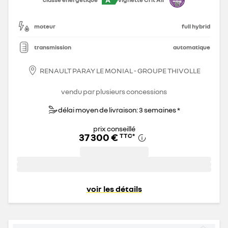
moteur
full hybrid
transmission
automatique
RENAULT PARAY LE MONIAL - GROUPE THIVOLLE
vendu par plusieurs concessions
délai moyen de livraison: 3 semaines *
prix conseillé
37 300 €
TTC
*
voir les détails