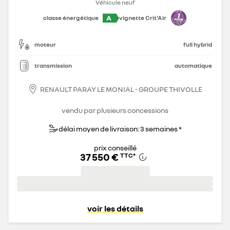
Véhicule neuf
A
classe énergétique
vignette Crit'Air
moteur
full hybrid
transmission
automatique
RENAULT PARAY LE MONIAL - GROUPE THIVOLLE
vendu par plusieurs concessions
délai moyen de livraison: 3 semaines *
prix conseillé
37 550 €
TTC
*
voir les détails