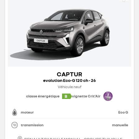
CAPTUR
evolution Eco-G 120 ch - 26
Véhicule neuf
B
classe énergétique
vignette Crit'Air
moteur
Eco G
transmission
manuelle