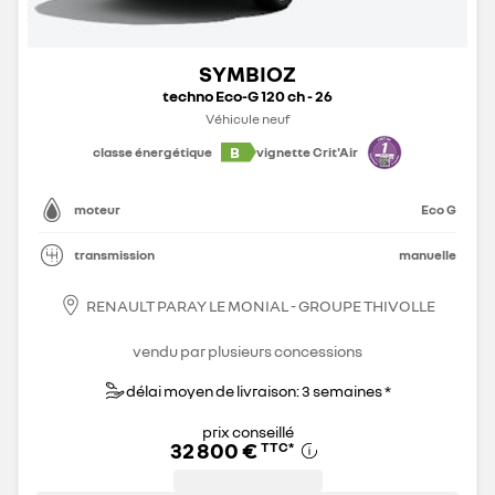
SYMBIOZ
techno Eco-G 120 ch - 26
Véhicule neuf
B
classe énergétique
vignette Crit'Air
moteur
Eco G
transmission
manuelle
RENAULT PARAY LE MONIAL - GROUPE THIVOLLE
vendu par plusieurs concessions
délai moyen de livraison: 3 semaines *
prix conseillé
32 800 €
TTC
*