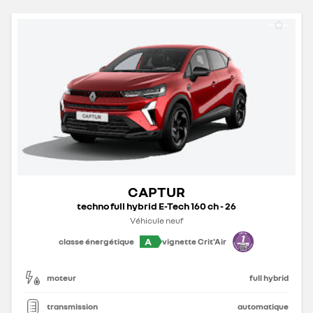
CAPTUR
techno full hybrid E-Tech 160 ch - 26
Véhicule neuf
A
classe énergétique
vignette Crit'Air
moteur
full hybrid
transmission
automatique