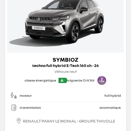
SYMBIOZ
techno full hybrid E-Tech 160 ch - 26
Véhicule neuf
A
classe énergétique
vignette Crit'Air
moteur
full hybrid
transmission
automatique
RENAULT PARAY LE MONIAL - GROUPE THIVOLLE