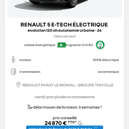
RENAULT 5 E-TECH ÉLECTRIQUE
evolution 120 ch autonomie urbaine - 26
Véhicule neuf
A
classe énergétique
vignette Crit'Air
moteur
100% électrique
transmission
automatique
RENAULT PARAY LE MONIAL - GROUPE THIVOLLE
vendu par plusieurs concessions
délai moyen de livraison: 3 semaines *
prix conseillé
24 870 €
TTC
*
prime Coup de Pouce de 3 620 € déduite