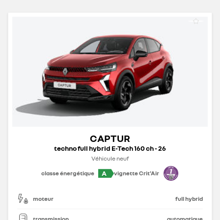
CAPTUR
techno full hybrid E-Tech 160 ch - 26
Véhicule neuf
A
classe énergétique
vignette Crit'Air
moteur
full hybrid
transmission
automatique