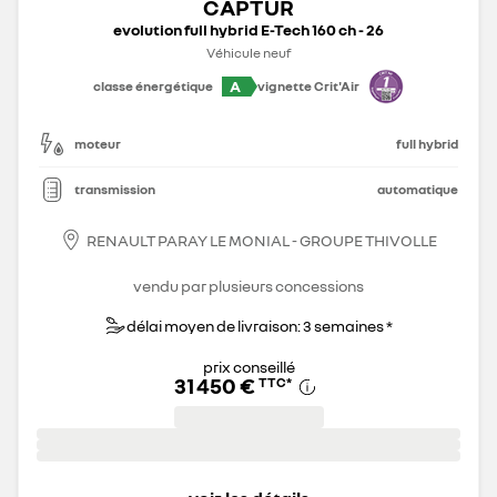
CAPTUR
evolution full hybrid E-Tech 160 ch - 26
Véhicule neuf
A
classe énergétique
vignette Crit'Air
moteur
full hybrid
transmission
automatique
RENAULT PARAY LE MONIAL - GROUPE THIVOLLE
vendu par plusieurs concessions
délai moyen de livraison: 3 semaines *
prix conseillé
31 450 €
TTC
*