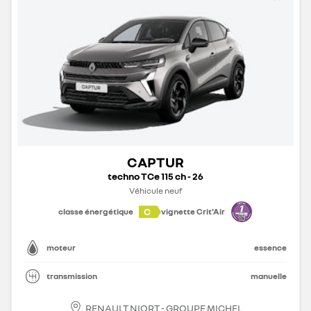
CAPTUR
techno TCe 115 ch - 26
Véhicule neuf
C
classe énergétique
vignette Crit'Air
moteur
essence
transmission
manuelle
RENAULT NIORT - GROUPE MICHEL