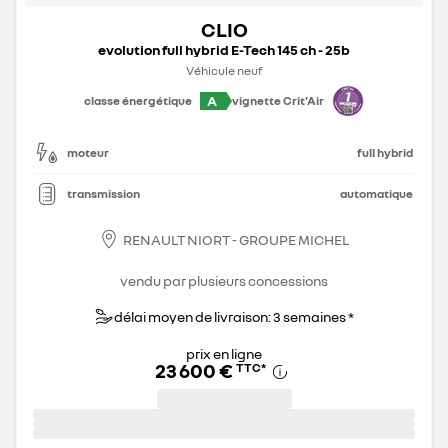
CLIO
evolution full hybrid E-Tech 145 ch - 25b
Véhicule neuf
A
classe énergétique
vignette Crit'Air
moteur
full hybrid
transmission
automatique
RENAULT NIORT - GROUPE MICHEL
vendu par plusieurs concessions
délai moyen de livraison: 3 semaines *
prix en ligne
23 600 €
TTC
*