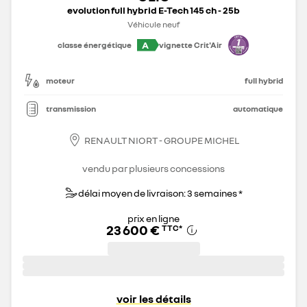
evolution full hybrid E-Tech 145 ch - 25b
Véhicule neuf
A
classe énergétique
vignette Crit'Air
moteur
full hybrid
transmission
automatique
RENAULT NIORT - GROUPE MICHEL
vendu par plusieurs concessions
délai moyen de livraison: 3 semaines *
prix en ligne
23 600 €
TTC
*
voir les détails