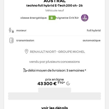
AUSTRAL
techno full hybrid E-Tech 200 ch - 26
Véhicule neuf
B
classe énergétique
vignette Crit'Air
moteur
full hybrid
transmission
automatique
RENAULT NIORT - GROUPE MICHEL
vendu par plusieurs concessions
délai moyen de livraison: 3 semaines *
prix en ligne
43 300 €
TTC
*
voir les détails