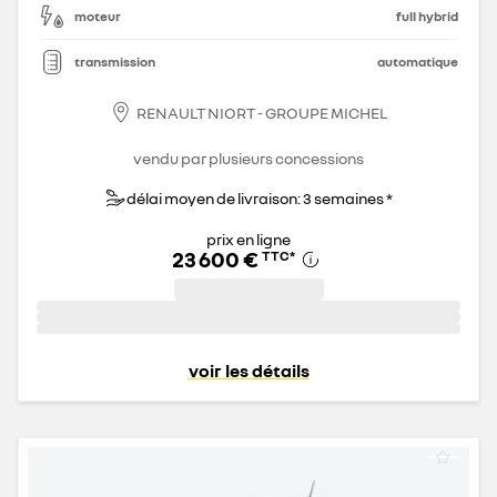
moteur
full hybrid
transmission
automatique
RENAULT NIORT - GROUPE MICHEL
vendu par plusieurs concessions
délai moyen de livraison: 3 semaines *
prix en ligne
23 600 €
TTC
*
voir les détails