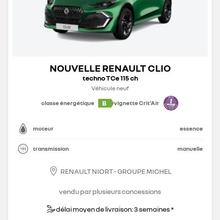
NOUVELLE RENAULT CLIO
techno TCe 115 ch
Véhicule neuf
B
classe énergétique
vignette Crit'Air
moteur
essence
transmission
manuelle
RENAULT NIORT - GROUPE MICHEL
vendu par plusieurs concessions
délai moyen de livraison: 3 semaines *