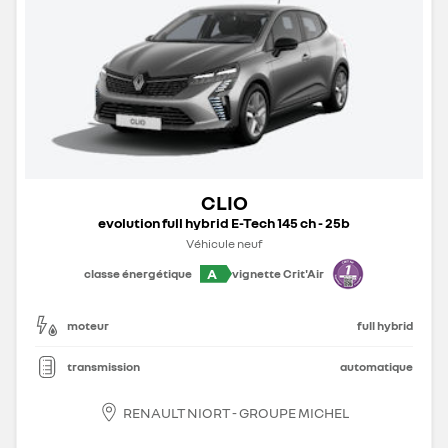
CLIO
evolution full hybrid E-Tech 145 ch - 25b
Véhicule neuf
A
classe énergétique
vignette Crit'Air
moteur
full hybrid
transmission
automatique
RENAULT NIORT - GROUPE MICHEL