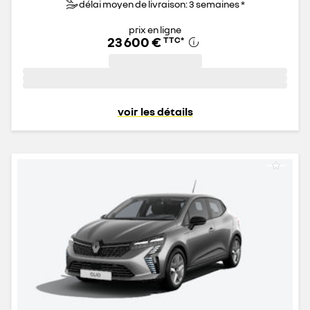
délai moyen de livraison: 3 semaines *
prix en ligne
23 600 €
TTC
*
voir les détails