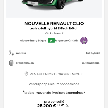
NOUVELLE RENAULT CLIO
techno full hybrid E-Tech 160 ch
Véhicule neuf
A
classe énergétique
vignette Crit'Air
moteur
full hybrid
transmission
automatique
RENAULT NIORT - GROUPE MICHEL
vendu par plusieurs concessions
délai moyen de livraison: 3 semaines *
prix conseillé
28 200 €
TTC
*