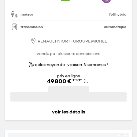
moteur
full hybrid
transmission
automatique
RENAULT NIORT - GROUPE MICHEL
vendu par plusieurs concessions
délai moyen de livraison: 3 semaines *
prix en ligne
49 800 €
TTC
*
voir les détails