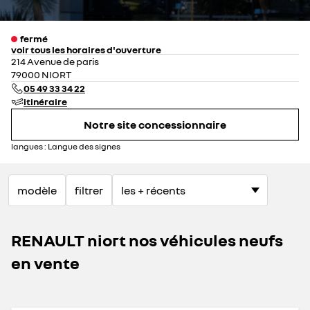
fermé
voir tous les horaires d'ouverture
lundi
08:00 - 12:00
14:00 - 19:00
214 Avenue de paris
mardi
08:00 - 12:00
14:00 - 19:00
79000 NIORT
mercredi
08:00 - 12:00
14:00 - 19:00
05 49 33 34 22
jeudi
08:00 - 12:00
14:00 - 19:00
itinéraire
vendredi
08:00 - 12:00
14:00 - 19:00
Notre site concessionnaire
samedi
09:00 - 12:00
14:00 - 19:00
dimanche
fermé
langues :
Langue des signes
modèle
filtrer
RENAULT niort nos véhicules neufs
en vente