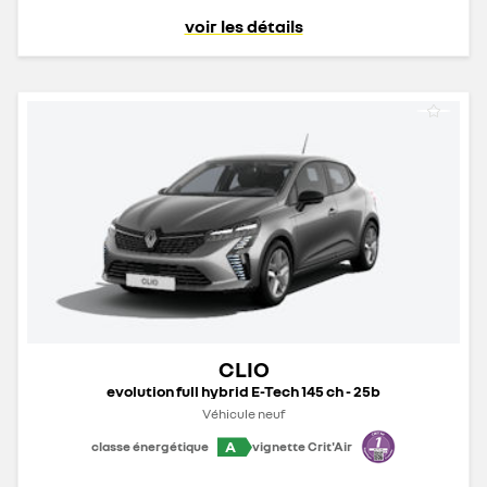
voir les détails
CLIO
evolution full hybrid E-Tech 145 ch - 25b
Véhicule neuf
A
classe énergétique
vignette Crit'Air