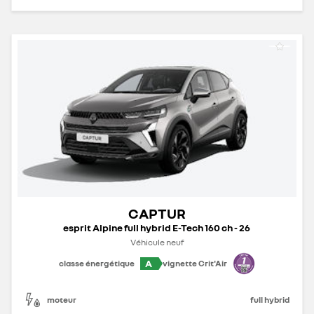
CAPTUR
esprit Alpine full hybrid E-Tech 160 ch - 26
Véhicule neuf
A
classe énergétique
vignette Crit'Air
moteur
full hybrid