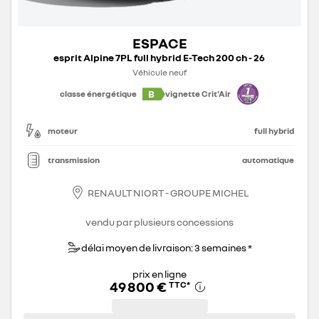
ESPACE
esprit Alpine 7PL full hybrid E-Tech 200 ch - 26
Véhicule neuf
B
classe énergétique
vignette Crit'Air
moteur
full hybrid
transmission
automatique
RENAULT NIORT - GROUPE MICHEL
vendu par plusieurs concessions
délai moyen de livraison: 3 semaines *
prix en ligne
49 800 €
TTC
*