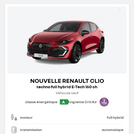
NOUVELLE RENAULT CLIO
techno full hybrid E-Tech 160 ch
Véhicule neuf
A
classe énergétique
vignette Crit'Air
moteur
full hybrid
transmission
automatique