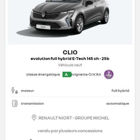
CLIO
evolution full hybrid E-Tech 145 ch - 25b
Véhicule neuf
A
classe énergétique
vignette Crit'Air
moteur
full hybrid
transmission
automatique
RENAULT NIORT - GROUPE MICHEL
vendu par plusieurs concessions