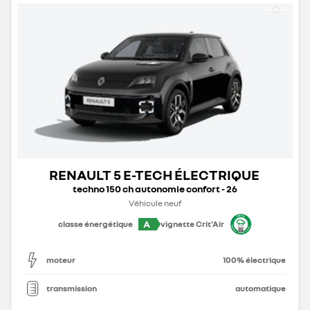
RENAULT 5 E-TECH ÉLECTRIQUE
techno 150 ch autonomie confort - 26
Véhicule neuf
A
classe énergétique
vignette Crit'Air
moteur
100% électrique
transmission
automatique