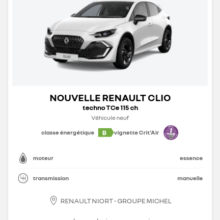
NOUVELLE RENAULT CLIO
techno TCe 115 ch
Véhicule neuf
B
classe énergétique
vignette Crit'Air
moteur
essence
transmission
manuelle
RENAULT NIORT - GROUPE MICHEL