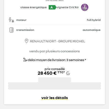
A
classe énergétique
vignette Crit'Air
moteur
full hybrid
transmission
automatique
RENAULT NIORT - GROUPE MICHEL
vendu par plusieurs concessions
délai moyen de livraison: 3 semaines *
prix conseillé
28 450 €
TTC
*
voir les détails