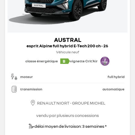
AUSTRAL
esprit Alpine full hybrid E-Tech 200 ch - 26
Véhicule neuf
B
classe énergétique
vignette Crit'Air
moteur
full hybrid
transmission
automatique
RENAULT NIORT - GROUPE MICHEL
vendu par plusieurs concessions
délai moyen de livraison: 3 semaines *