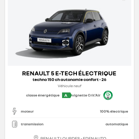
RENAULT 5 E-TECH ÉLECTRIQUE
techno 150 ch autonomie confort - 26
Véhicule neuf
A
classe énergétique
vignette Crit'Air
moteur
100% électrique
transmission
automatique
RENAULT LOURDES - EDENAUTO