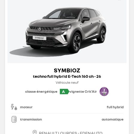
SYMBIOZ
techno full hybrid E-Tech 160 ch - 26
Véhicule neuf
A
classe énergétique
vignette Crit'Air
moteur
full hybrid
transmission
automatique
RENAULT LOURDES - EDENAUTO