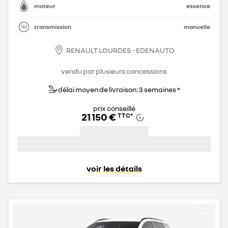
moteur
essence
transmission
manuelle
RENAULT LOURDES - EDENAUTO
vendu par plusieurs concessions
délai moyen de livraison: 3 semaines *
prix conseillé
21 150 €
TTC
*
voir les détails