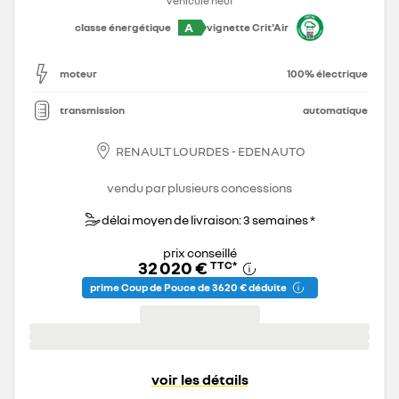
Véhicule neuf
A
classe énergétique
vignette Crit'Air
moteur
100% électrique
transmission
automatique
RENAULT LOURDES - EDENAUTO
vendu par plusieurs concessions
délai moyen de livraison: 3 semaines *
prix conseillé
32 020 €
TTC
*
prime Coup de Pouce de 3 620 € déduite
voir les détails