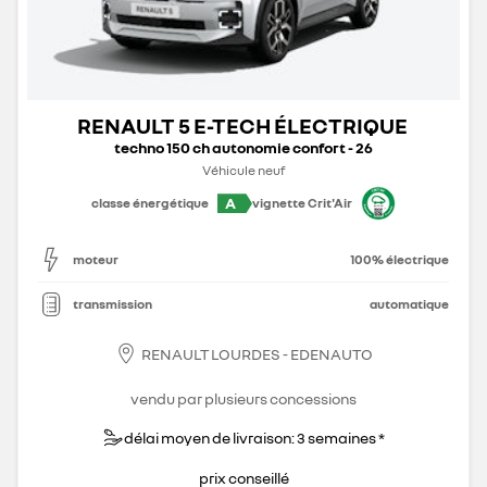
RENAULT 5 E-TECH ÉLECTRIQUE
techno 150 ch autonomie confort - 26
Véhicule neuf
A
classe énergétique
vignette Crit'Air
moteur
100% électrique
transmission
automatique
RENAULT LOURDES - EDENAUTO
vendu par plusieurs concessions
délai moyen de livraison: 3 semaines *
prix conseillé