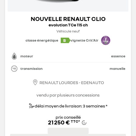
NOUVELLE RENAULT CLIO
evolution TCe 115 ch
Véhicule neuf
B
classe énergétique
vignette Crit'Air
moteur
essence
transmission
manuelle
RENAULT LOURDES - EDENAUTO
vendu par plusieurs concessions
délai moyen de livraison: 3 semaines *
prix conseillé
21 250 €
TTC
*