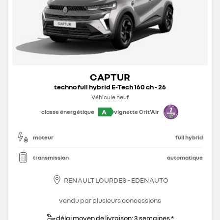
CAPTUR
techno full hybrid E-Tech 160 ch - 26
Véhicule neuf
A
classe énergétique
vignette Crit'Air
moteur
full hybrid
transmission
automatique
RENAULT LOURDES - EDENAUTO
vendu par plusieurs concessions
délai moyen de livraison: 3 semaines *