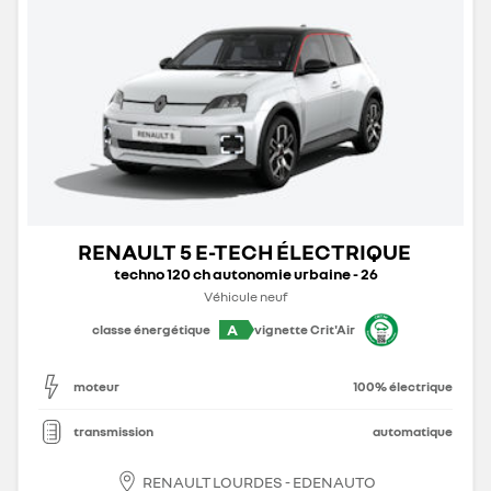
RENAULT 5 E-TECH ÉLECTRIQUE
techno 120 ch autonomie urbaine - 26
Véhicule neuf
A
classe énergétique
vignette Crit'Air
moteur
100% électrique
transmission
automatique
RENAULT LOURDES - EDENAUTO