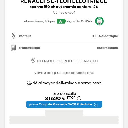
RENAULT 5 E-TECH ÉLECTRIQUE
techno 150 ch autonomie confort - 26
Véhicule neuf
A
classe énergétique
vignette Crit'Air
moteur
100% électrique
transmission
automatique
RENAULT LOURDES - EDENAUTO
vendu par plusieurs concessions
délai moyen de livraison: 3 semaines *
prix conseillé
31 620 €
TTC
*
prime Coup de Pouce de 3 620 € déduite