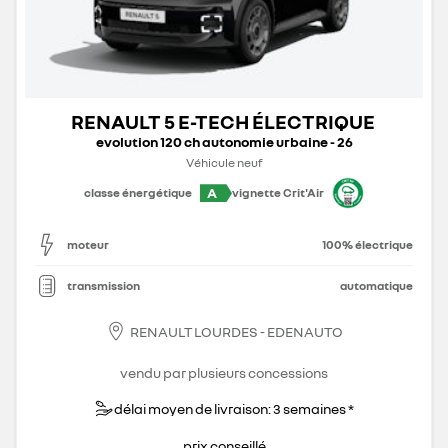
RENAULT 5 E-TECH ÉLECTRIQUE
evolution 120 ch autonomie urbaine - 26
Véhicule neuf
A
classe énergétique
vignette Crit'Air
moteur
100% électrique
transmission
automatique
RENAULT LOURDES - EDENAUTO
vendu par plusieurs concessions
délai moyen de livraison: 3 semaines *
prix conseillé