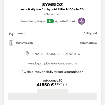
SYMBIOZ
esprit Alpine full hybrid E-Tech 160 ch - 26
Véhicule neuf
A
classe énergétique
vignette Crit'Air
moteur
full hybrid
transmission
automatique
RENAULT LOURDES - EDENAUTO
vendu par plusieurs concessions
délai moyen de livraison: 3 semaines *
prix conseillé
41 550 €
TTC
*