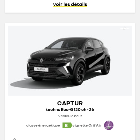
voir les détails
CAPTUR
techno Eco-G 120 ch - 26
Véhicule neuf
B
classe énergétique
vignette Crit'Air