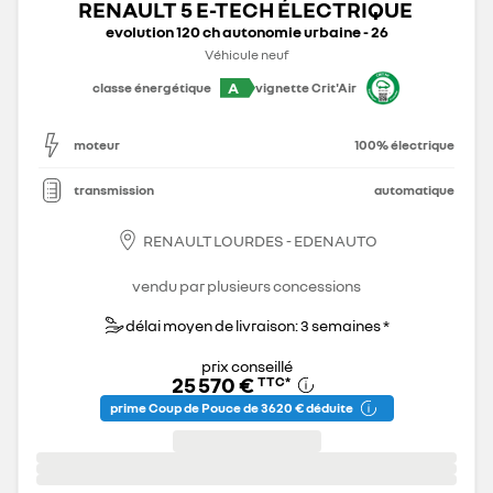
RENAULT 5 E-TECH ÉLECTRIQUE
evolution 120 ch autonomie urbaine - 26
Véhicule neuf
A
classe énergétique
vignette Crit'Air
moteur
100% électrique
transmission
automatique
RENAULT LOURDES - EDENAUTO
vendu par plusieurs concessions
délai moyen de livraison: 3 semaines *
prix conseillé
25 570 €
TTC
*
prime Coup de Pouce de 3 620 € déduite