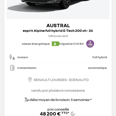
AUSTRAL
esprit Alpine full hybrid E-Tech 200 ch - 26
Véhicule neuf
B
classe énergétique
vignette Crit'Air
moteur
full hybrid
transmission
automatique
RENAULT LOURDES - EDENAUTO
vendu par plusieurs concessions
délai moyen de livraison: 3 semaines *
prix conseillé
48 200 €
TTC
*