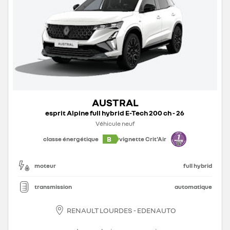
AUSTRAL
esprit Alpine full hybrid E-Tech 200 ch - 26
Véhicule neuf
B
classe énergétique
vignette Crit'Air
moteur
full hybrid
transmission
automatique
RENAULT LOURDES - EDENAUTO