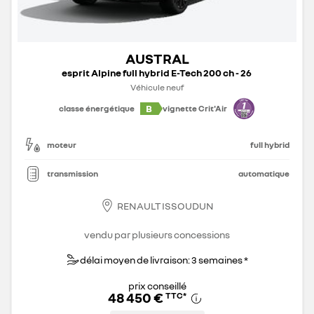
AUSTRAL
esprit Alpine full hybrid E-Tech 200 ch - 26
Véhicule neuf
B
classe énergétique
vignette Crit'Air
moteur
full hybrid
transmission
automatique
RENAULT ISSOUDUN
vendu par plusieurs concessions
délai moyen de livraison: 3 semaines *
prix conseillé
48 450 €
TTC
*