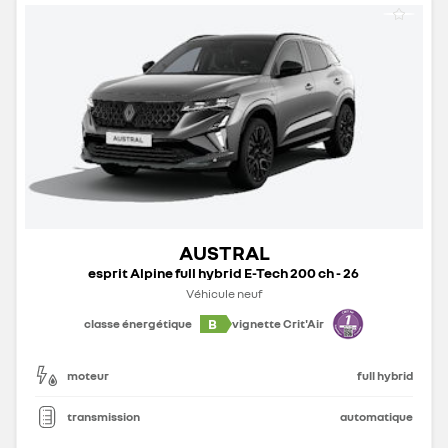
AUSTRAL
esprit Alpine full hybrid E-Tech 200 ch - 26
Véhicule neuf
B
classe énergétique
vignette Crit'Air
moteur
full hybrid
transmission
automatique