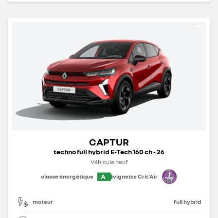
CAPTUR
techno full hybrid E-Tech 160 ch - 26
Véhicule neuf
A
classe énergétique
vignette Crit'Air
moteur
full hybrid