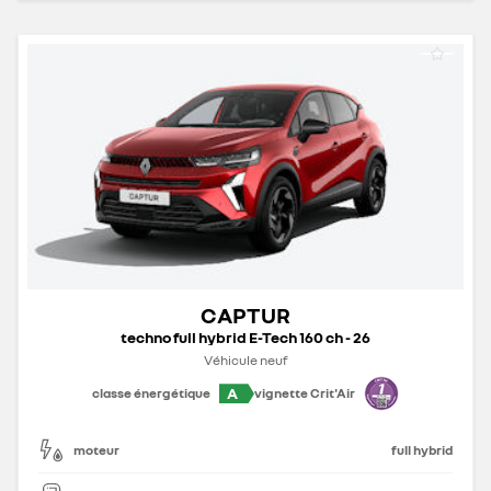
CAPTUR
techno full hybrid E-Tech 160 ch - 26
Véhicule neuf
A
classe énergétique
vignette Crit'Air
moteur
full hybrid