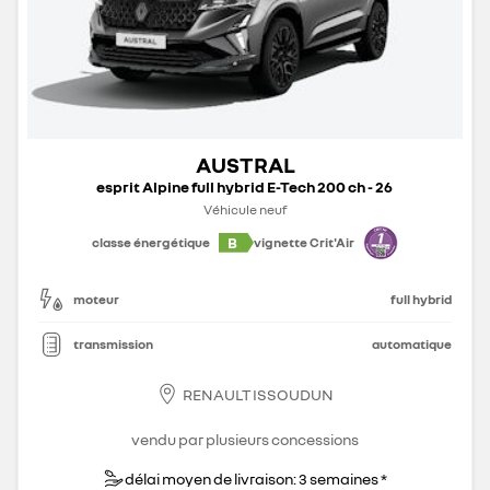
AUSTRAL
esprit Alpine full hybrid E-Tech 200 ch - 26
Véhicule neuf
B
classe énergétique
vignette Crit'Air
moteur
full hybrid
transmission
automatique
RENAULT ISSOUDUN
vendu par plusieurs concessions
délai moyen de livraison: 3 semaines *