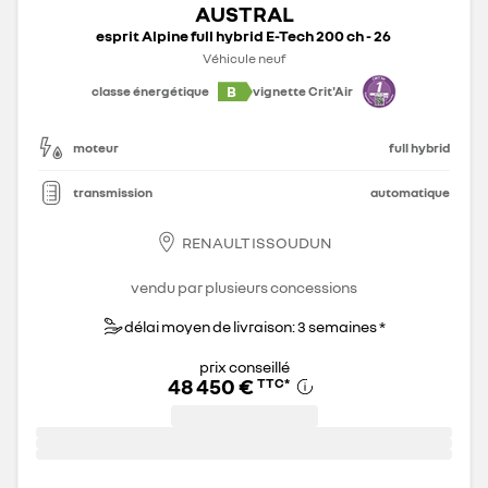
AUSTRAL
esprit Alpine full hybrid E-Tech 200 ch - 26
Véhicule neuf
B
classe énergétique
vignette Crit'Air
moteur
full hybrid
transmission
automatique
RENAULT ISSOUDUN
vendu par plusieurs concessions
délai moyen de livraison: 3 semaines *
prix conseillé
48 450 €
TTC
*