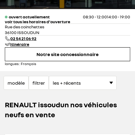
ouvert actuellement
08:30 - 12:00
14:00 - 19:00
voir tous les horaires d'ouverture
lundi
08:30 - 12:00
14:00 - 19:00
Rue des coinchettes
mardi
08:30 - 12:00
14:00 - 19:00
36100 ISSOUDUN
mercredi
08:30 - 12:00
14:00 - 19:00
02 54 21 06 92
jeudi
08:30 - 12:00
14:00 - 19:00
itinéraire
vendredi
08:30 - 12:00
14:00 - 19:00
Notre site concessionnaire
samedi
09:00 - 12:00
14:00 - 18:00
dimanche
fermé
langues :
Français
modèle
filtrer
RENAULT issoudun nos véhicules
neufs en vente