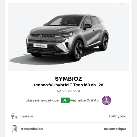
SYMBIOZ
techno full hybrid E-Tech 160 ch - 26
Véhicule neuf
A
classe énergétique
vignette Crit'Air
moteur
full hybrid
transmission
automatique