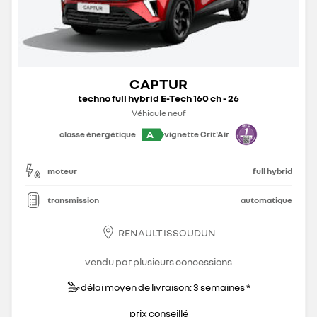
CAPTUR
techno full hybrid E-Tech 160 ch - 26
Véhicule neuf
A
classe énergétique
vignette Crit'Air
moteur
full hybrid
transmission
automatique
RENAULT ISSOUDUN
vendu par plusieurs concessions
délai moyen de livraison: 3 semaines *
prix conseillé