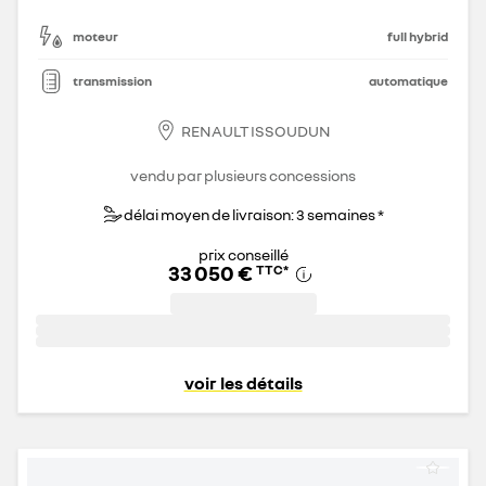
moteur
full hybrid
transmission
automatique
RENAULT ISSOUDUN
vendu par plusieurs concessions
délai moyen de livraison: 3 semaines *
prix conseillé
33 050 €
TTC
*
voir les détails