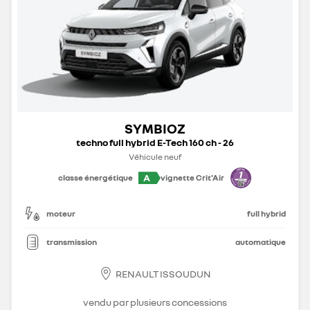
SYMBIOZ
techno full hybrid E-Tech 160 ch - 26
Véhicule neuf
A
classe énergétique
vignette Crit'Air
moteur
full hybrid
transmission
automatique
RENAULT ISSOUDUN
vendu par plusieurs concessions