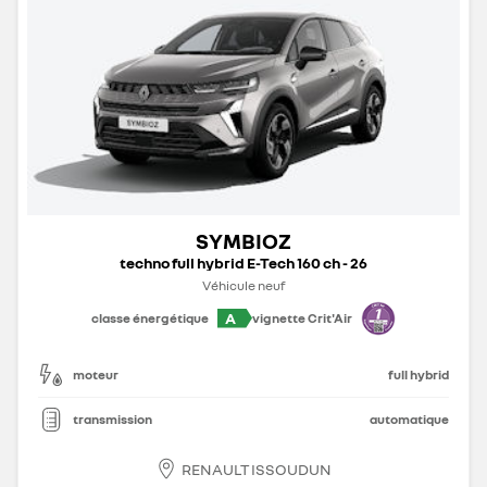
SYMBIOZ
techno full hybrid E-Tech 160 ch - 26
Véhicule neuf
A
classe énergétique
vignette Crit'Air
moteur
full hybrid
transmission
automatique
RENAULT ISSOUDUN