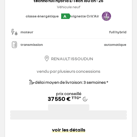
techno full hybrid E-Tech 160 ch - 26
Véhicule neuf
A
classe énergétique
vignette Crit'Air
moteur
full hybrid
transmission
automatique
RENAULT ISSOUDUN
vendu par plusieurs concessions
délai moyen de livraison: 3 semaines *
prix conseillé
37 550 €
TTC
*
voir les détails