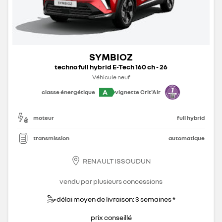
SYMBIOZ
techno full hybrid E-Tech 160 ch - 26
Véhicule neuf
A
classe énergétique
vignette Crit'Air
moteur
full hybrid
transmission
automatique
RENAULT ISSOUDUN
vendu par plusieurs concessions
délai moyen de livraison: 3 semaines *
prix conseillé