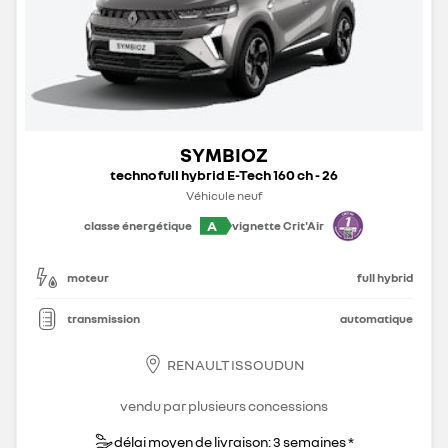
SYMBIOZ
techno full hybrid E-Tech 160 ch - 26
Véhicule neuf
A
classe énergétique
vignette Crit'Air
moteur
full hybrid
transmission
automatique
RENAULT ISSOUDUN
vendu par plusieurs concessions
délai moyen de livraison: 3 semaines *