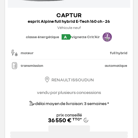
CAPTUR
esprit Alpine full hybrid E-Tech 160 ch - 26
Véhicule neuf
A
classe énergétique
vignette Crit'Air
moteur
full hybrid
transmission
automatique
RENAULT ISSOUDUN
vendu par plusieurs concessions
délai moyen de livraison: 3 semaines *
prix conseillé
36 550 €
TTC
*