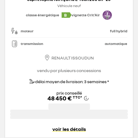
Véhicule neuf
B
classe énergétique
vignette Crit'Air
moteur
full hybrid
transmission
automatique
RENAULT ISSOUDUN
vendu par plusieurs concessions
délai moyen de livraison: 3 semaines *
prix conseillé
48 450 €
TTC
*
voir les détails