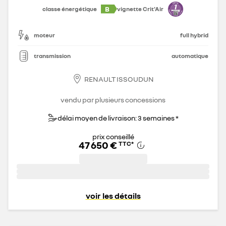
B
classe énergétique
vignette Crit'Air
moteur
full hybrid
transmission
automatique
RENAULT ISSOUDUN
vendu par plusieurs concessions
délai moyen de livraison: 3 semaines *
prix conseillé
47 650 €
TTC
*
voir les détails