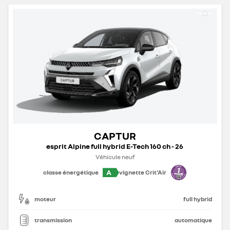
CAPTUR
esprit Alpine full hybrid E-Tech 160 ch - 26
Véhicule neuf
A
classe énergétique
vignette Crit'Air
moteur
full hybrid
transmission
automatique