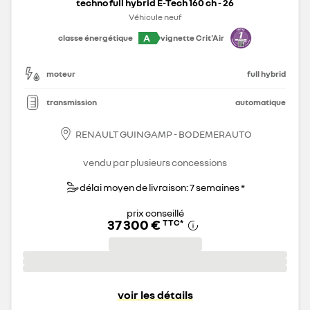
techno full hybrid E-Tech 160 ch - 26
Véhicule neuf
A
classe énergétique
vignette Crit'Air
moteur
full hybrid
transmission
automatique
RENAULT GUINGAMP - BODEMERAUTO
vendu par plusieurs concessions
délai moyen de livraison: 7 semaines *
prix conseillé
37 300 €
TTC
*
voir les détails