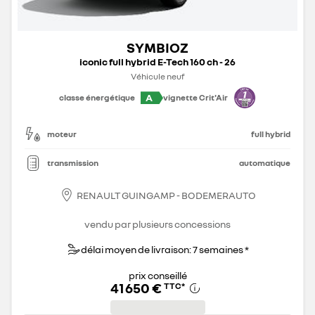
SYMBIOZ
iconic full hybrid E-Tech 160 ch - 26
Véhicule neuf
A
classe énergétique
vignette Crit'Air
moteur
full hybrid
transmission
automatique
RENAULT GUINGAMP - BODEMERAUTO
vendu par plusieurs concessions
délai moyen de livraison: 7 semaines *
prix conseillé
41 650 €
TTC
*