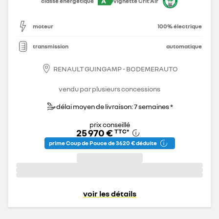
A
classe énergétique
vignette Crit'Air
moteur
100% électrique
transmission
automatique
RENAULT GUINGAMP - BODEMERAUTO
vendu par plusieurs concessions
délai moyen de livraison: 7 semaines *
prix conseillé
25 970 €
TTC
*
prime Coup de Pouce de 3 620 € déduite
voir les détails