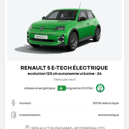
RENAULT 5 E-TECH ÉLECTRIQUE
evolution 120 ch autonomie urbaine - 26
Véhicule neuf
A
classe énergétique
vignette Crit'Air
moteur
100% électrique
transmission
automatique
RENAULT GUINGAMP - BODEMERAUTO