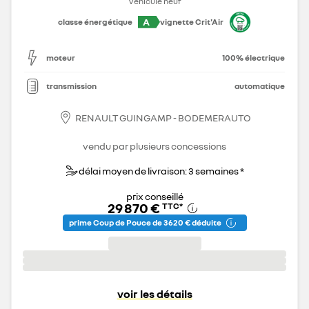
Véhicule neuf
A
classe énergétique
vignette Crit'Air
moteur
100% électrique
transmission
automatique
RENAULT GUINGAMP - BODEMERAUTO
vendu par plusieurs concessions
délai moyen de livraison: 3 semaines *
prix conseillé
29 870 €
TTC
*
prime Coup de Pouce de 3 620 € déduite
voir les détails