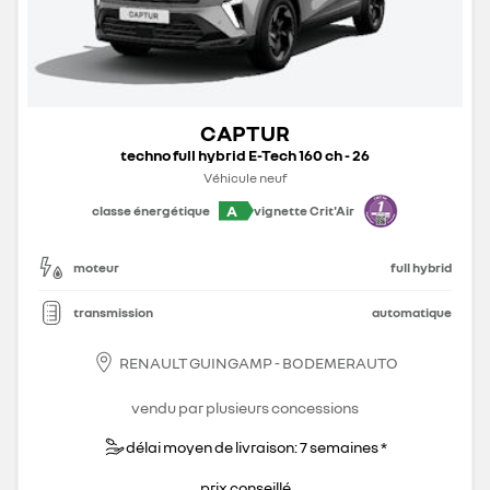
CAPTUR
techno full hybrid E-Tech 160 ch - 26
Véhicule neuf
A
classe énergétique
vignette Crit'Air
moteur
full hybrid
transmission
automatique
RENAULT GUINGAMP - BODEMERAUTO
vendu par plusieurs concessions
délai moyen de livraison: 7 semaines *
prix conseillé