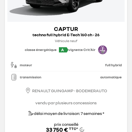
CAPTUR
techno full hybrid E-Tech 160 ch - 26
Véhicule neuf
A
classe énergétique
vignette Crit'Air
moteur
full hybrid
transmission
automatique
RENAULT GUINGAMP - BODEMERAUTO
vendu par plusieurs concessions
délai moyen de livraison: 7 semaines *
prix conseillé
33 750 €
TTC
*