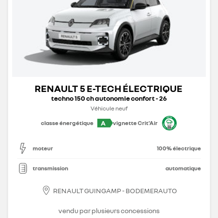
RENAULT 5 E-TECH ÉLECTRIQUE
techno 150 ch autonomie confort - 26
Véhicule neuf
A
classe énergétique
vignette Crit'Air
moteur
100% électrique
transmission
automatique
RENAULT GUINGAMP - BODEMERAUTO
vendu par plusieurs concessions