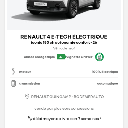
RENAULT 4 E-TECH ÉLECTRIQUE
iconic 150 ch autonomie confort - 26
Véhicule neuf
A
classe énergétique
vignette Crit'Air
moteur
100% électrique
transmission
automatique
RENAULT GUINGAMP - BODEMERAUTO
vendu par plusieurs concessions
délai moyen de livraison: 7 semaines *