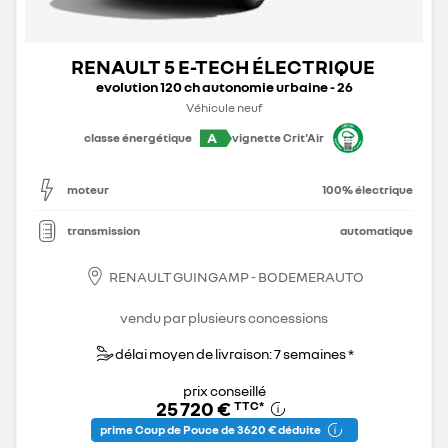
RENAULT 5 E-TECH ÉLECTRIQUE
evolution 120 ch autonomie urbaine - 26
Véhicule neuf
A
classe énergétique
vignette Crit'Air
moteur
100% électrique
transmission
automatique
RENAULT GUINGAMP - BODEMERAUTO
vendu par plusieurs concessions
délai moyen de livraison: 7 semaines *
prix conseillé
25 720 €
TTC
*
prime Coup de Pouce de 3 620 € déduite