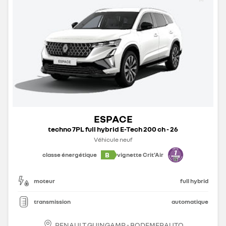
ESPACE
techno 7PL full hybrid E-Tech 200 ch - 26
Véhicule neuf
B
classe énergétique
vignette Crit'Air
moteur
full hybrid
transmission
automatique
RENAULT GUINGAMP - BODEMERAUTO