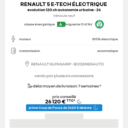
RENAULT 5 E-TECH ÉLECTRIQUE
evolution 120 ch autonomie urbaine - 26
Véhicule neuf
A
classe énergétique
vignette Crit'Air
moteur
100% électrique
transmission
automatique
RENAULT GUINGAMP - BODEMERAUTO
vendu par plusieurs concessions
délai moyen de livraison: 7 semaines *
prix conseillé
26 120 €
TTC
*
prime Coup de Pouce de 3 620 € déduite