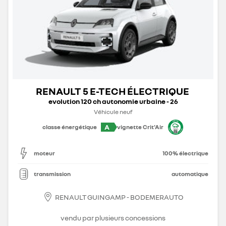
RENAULT 5 E-TECH ÉLECTRIQUE
evolution 120 ch autonomie urbaine - 26
Véhicule neuf
A
classe énergétique
vignette Crit'Air
moteur
100% électrique
transmission
automatique
RENAULT GUINGAMP - BODEMERAUTO
vendu par plusieurs concessions