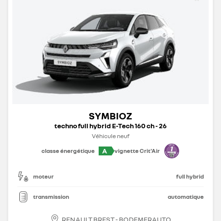
SYMBIOZ
techno full hybrid E-Tech 160 ch - 26
Véhicule neuf
A
classe énergétique
vignette Crit'Air
moteur
full hybrid
transmission
automatique
RENAULT BREST - BODEMERAUTO