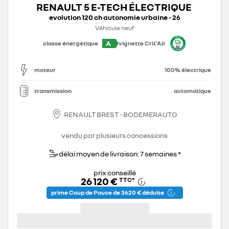
RENAULT 5 E-TECH ÉLECTRIQUE
evolution 120 ch autonomie urbaine - 26
Véhicule neuf
A
classe énergétique
vignette Crit'Air
moteur
100% électrique
transmission
automatique
RENAULT BREST - BODEMERAUTO
vendu par plusieurs concessions
délai moyen de livraison: 7 semaines *
prix conseillé
26 120 €
TTC
*
prime Coup de Pouce de 3 620 € déduite