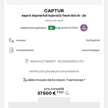
CAPTUR
esprit Alpine full hybrid E-Tech 160 ch - 26
Véhicule neuf
A
classe énergétique
vignette Crit'Air
moteur
full hybrid
transmission
automatique
RENAULT BREST - BODEMERAUTO
vendu par plusieurs concessions
délai moyen de livraison: 7 semaines *
prix conseillé
37 500 €
TTC
*