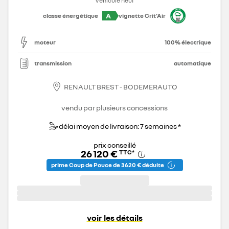
Véhicule neuf
A
classe énergétique
vignette Crit'Air
moteur
100% électrique
transmission
automatique
RENAULT BREST - BODEMERAUTO
vendu par plusieurs concessions
délai moyen de livraison: 7 semaines *
prix conseillé
26 120 €
TTC
*
prime Coup de Pouce de 3 620 € déduite
voir les détails