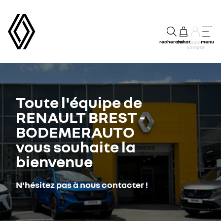
recherche
achat
menu
mon
compte
Toute l'équipe de
RENAULT BREST -
BODEMERAUTO
vous souhaite la
bienvenue
N'hésitez pas à nous contacter !