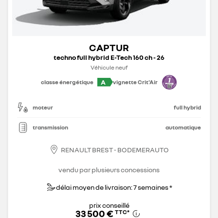
CAPTUR
techno full hybrid E-Tech 160 ch - 26
Véhicule neuf
A
classe énergétique
vignette Crit'Air
moteur
full hybrid
transmission
automatique
RENAULT BREST - BODEMERAUTO
vendu par plusieurs concessions
délai moyen de livraison: 7 semaines *
prix conseillé
33 500 €
TTC
*