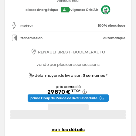
Véhicule neuf
A
classe énergétique
vignette Crit'Air
moteur
100% électrique
transmission
automatique
RENAULT BREST - BODEMERAUTO
vendu par plusieurs concessions
délai moyen de livraison: 3 semaines *
prix conseillé
29 870 €
TTC
*
prime Coup de Pouce de 3 620 € déduite
voir les détails