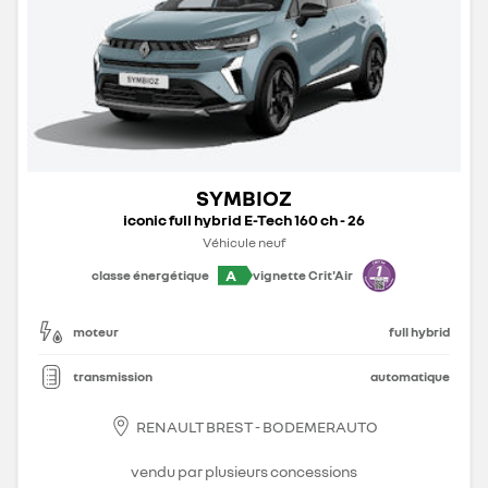
SYMBIOZ
iconic full hybrid E-Tech 160 ch - 26
Véhicule neuf
A
classe énergétique
vignette Crit'Air
moteur
full hybrid
transmission
automatique
RENAULT BREST - BODEMERAUTO
vendu par plusieurs concessions