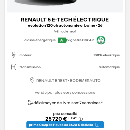
RENAULT 5 E-TECH ÉLECTRIQUE
evolution 120 ch autonomie urbaine - 26
Véhicule neuf
A
classe énergétique
vignette Crit'Air
moteur
100% électrique
transmission
automatique
RENAULT BREST - BODEMERAUTO
vendu par plusieurs concessions
délai moyen de livraison: 7 semaines *
prix conseillé
25 720 €
TTC
*
prime Coup de Pouce de 3 620 € déduite