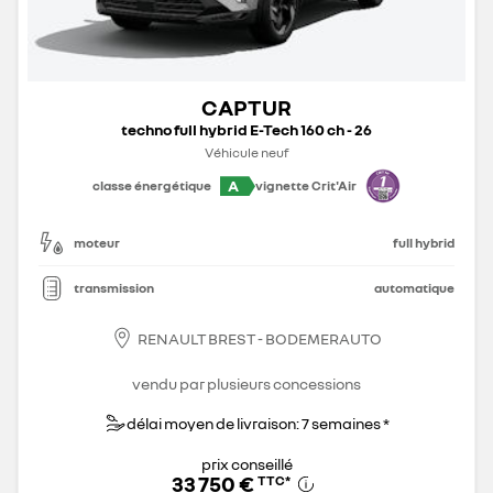
CAPTUR
techno full hybrid E-Tech 160 ch - 26
Véhicule neuf
A
classe énergétique
vignette Crit'Air
moteur
full hybrid
transmission
automatique
RENAULT BREST - BODEMERAUTO
vendu par plusieurs concessions
délai moyen de livraison: 7 semaines *
prix conseillé
33 750 €
TTC
*