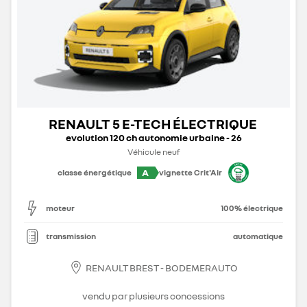
RENAULT 5 E-TECH ÉLECTRIQUE
evolution 120 ch autonomie urbaine - 26
Véhicule neuf
A
classe énergétique
vignette Crit'Air
moteur
100% électrique
transmission
automatique
RENAULT BREST - BODEMERAUTO
vendu par plusieurs concessions