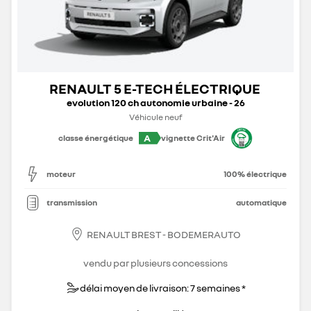
RENAULT 5 E-TECH ÉLECTRIQUE
evolution 120 ch autonomie urbaine - 26
Véhicule neuf
A
classe énergétique
vignette Crit'Air
moteur
100% électrique
transmission
automatique
RENAULT BREST - BODEMERAUTO
vendu par plusieurs concessions
délai moyen de livraison: 7 semaines *