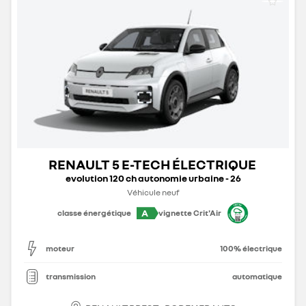
RENAULT 5 E-TECH ÉLECTRIQUE
evolution 120 ch autonomie urbaine - 26
Véhicule neuf
A
classe énergétique
vignette Crit'Air
moteur
100% électrique
transmission
automatique