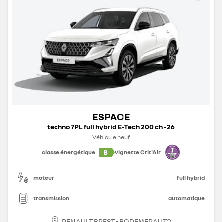
ESPACE
techno 7PL full hybrid E-Tech 200 ch - 26
Véhicule neuf
B
classe énergétique
vignette Crit'Air
moteur
full hybrid
transmission
automatique
RENAULT BREST - BODEMERAUTO