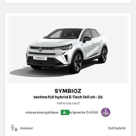
SYMBIOZ
techno full hybrid E-Tech 160 ch - 26
Véhicule neuf
A
classe énergétique
vignette Crit'Air
moteur
full hybrid