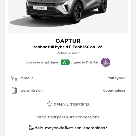
CAPTUR
techno full hybrid E-Tech 160 ch - 26
Véhicule neuf
A
classe énergétique
vignette Crit'Air
moteur
full hybrid
transmission
automatique
RENAULT BEZIERS
vendu par plusieurs concessions
délai moyen de livraison: 3 semaines *