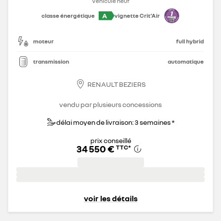
Véhicule neuf
A
classe énergétique
vignette Crit'Air
moteur
full hybrid
transmission
automatique
RENAULT BEZIERS
vendu par plusieurs concessions
délai moyen de livraison: 3 semaines *
prix conseillé
34 550 €
TTC
*
voir les détails