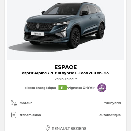
ESPACE
esprit Alpine 7PL full hybrid E-Tech 200 ch - 26
Véhicule neuf
B
classe énergétique
vignette Crit'Air
moteur
full hybrid
transmission
automatique
RENAULT BEZIERS