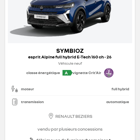
SYMBIOZ
esprit Alpine full hybrid E-Tech 160 ch - 26
Véhicule neuf
A
classe énergétique
vignette Crit'Air
moteur
full hybrid
transmission
automatique
RENAULT BEZIERS
vendu par plusieurs concessions