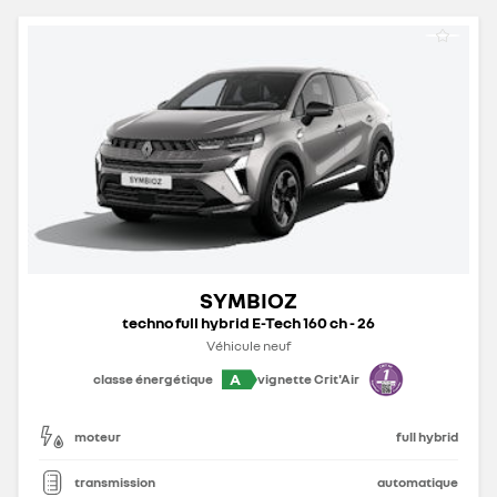
SYMBIOZ
techno full hybrid E-Tech 160 ch - 26
Véhicule neuf
A
classe énergétique
vignette Crit'Air
moteur
full hybrid
transmission
automatique