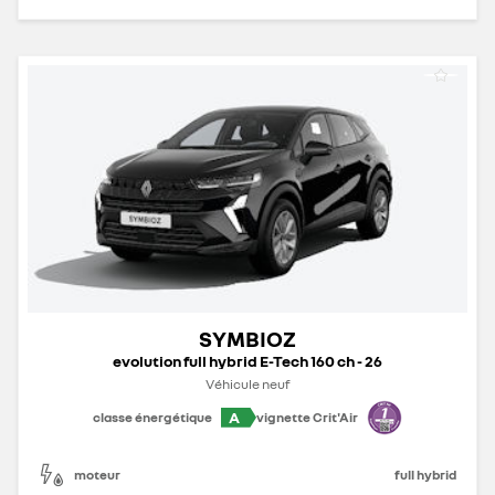
SYMBIOZ
evolution full hybrid E-Tech 160 ch - 26
Véhicule neuf
A
classe énergétique
vignette Crit'Air
moteur
full hybrid