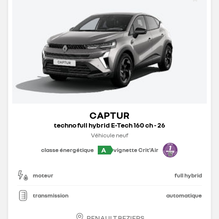
CAPTUR
techno full hybrid E-Tech 160 ch - 26
Véhicule neuf
A
classe énergétique
vignette Crit'Air
moteur
full hybrid
transmission
automatique
RENAULT BEZIERS