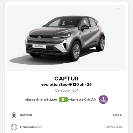
CAPTUR
evolution Eco-G 120 ch - 26
Véhicule neuf
B
classe énergétique
vignette Crit'Air
moteur
Eco G
transmission
manuelle