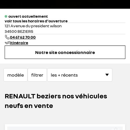
ouvert actuellement
voir tous les horaires d'ouverture
lundi
08:30 - 12:00
14:00 - 19:00
121 Avenue du president wilson
mardi
08:30 - 12:00
14:00 - 19:00
34500 BEZIERS
mercredi
08:30 - 12:00
14:00 - 19:00
04 67 62 70 00
jeudi
08:30 - 12:00
14:00 - 19:00
itinéraire
vendredi
08:30 - 12:00
14:00 - 19:00
Notre site concessionnaire
samedi
09:00 - 12:00
14:00 - 18:00
dimanche
fermé
modèle
filtrer
RENAULT beziers nos véhicules
neufs en vente