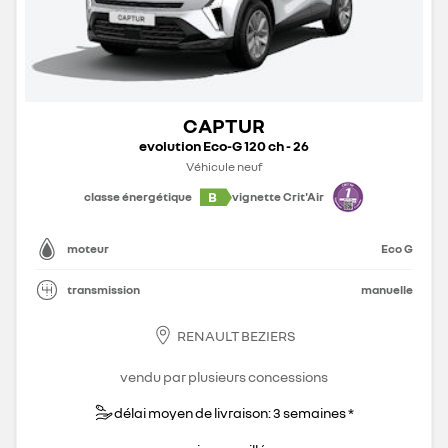
CAPTUR
evolution Eco-G 120 ch - 26
Véhicule neuf
B
classe énergétique
vignette Crit'Air
moteur
Eco G
transmission
manuelle
RENAULT BEZIERS
vendu par plusieurs concessions
délai moyen de livraison: 3 semaines *