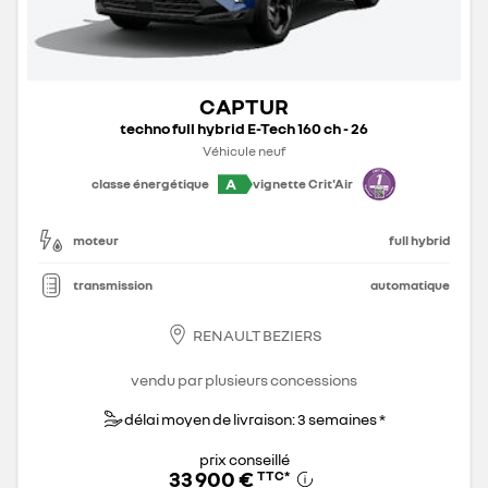
CAPTUR
techno full hybrid E-Tech 160 ch - 26
Véhicule neuf
A
classe énergétique
vignette Crit'Air
moteur
full hybrid
transmission
automatique
RENAULT BEZIERS
vendu par plusieurs concessions
délai moyen de livraison: 3 semaines *
prix conseillé
33 900 €
TTC
*