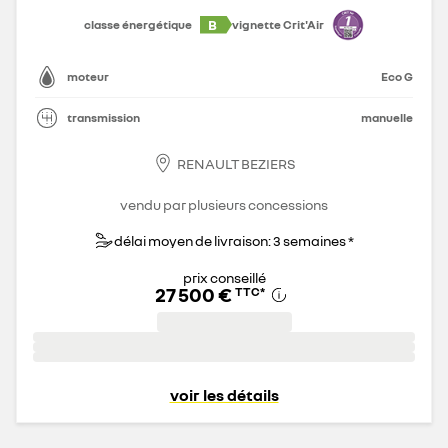
B
classe énergétique
vignette Crit'Air
moteur
Eco G
transmission
manuelle
RENAULT BEZIERS
vendu par plusieurs concessions
délai moyen de livraison: 3 semaines *
prix conseillé
27 500 €
TTC
*
voir les détails