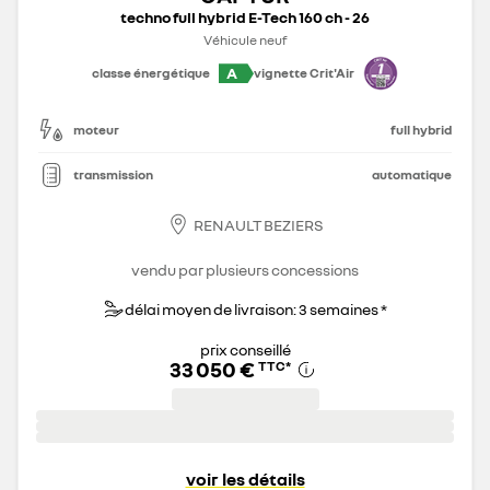
techno full hybrid E-Tech 160 ch - 26
Véhicule neuf
A
classe énergétique
vignette Crit'Air
moteur
full hybrid
transmission
automatique
RENAULT BEZIERS
vendu par plusieurs concessions
délai moyen de livraison: 3 semaines *
prix conseillé
33 050 €
TTC
*
voir les détails