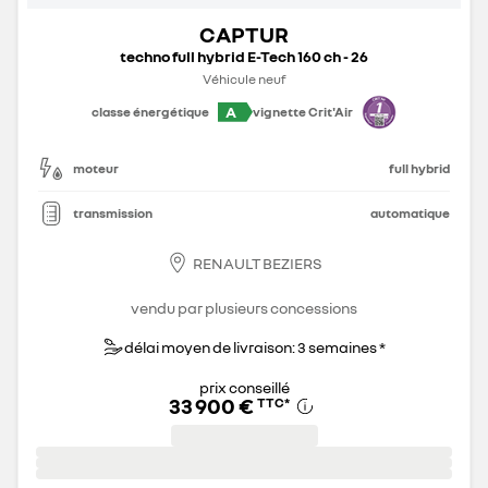
CAPTUR
techno full hybrid E-Tech 160 ch - 26
Véhicule neuf
A
classe énergétique
vignette Crit'Air
moteur
full hybrid
transmission
automatique
RENAULT BEZIERS
vendu par plusieurs concessions
délai moyen de livraison: 3 semaines *
prix conseillé
33 900 €
TTC
*