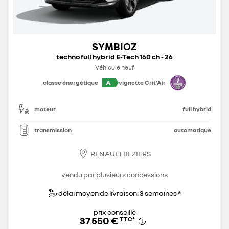
SYMBIOZ
techno full hybrid E-Tech 160 ch - 26
Véhicule neuf
A
classe énergétique
vignette Crit'Air
moteur
full hybrid
transmission
automatique
RENAULT BEZIERS
vendu par plusieurs concessions
délai moyen de livraison: 3 semaines *
prix conseillé
37 550 €
TTC
*