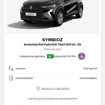
SYMBIOZ
evolution full hybrid E-Tech 160 ch - 26
Véhicule neuf
A
classe énergétique
vignette Crit'Air
moteur
full hybrid
transmission
automatique
RENAULT BEZIERS
vendu par plusieurs concessions