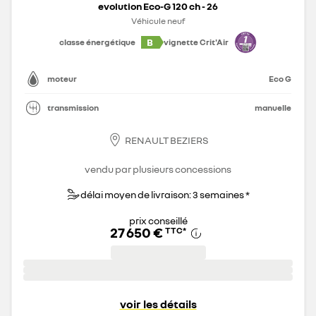
evolution Eco-G 120 ch - 26
Véhicule neuf
B
classe énergétique
vignette Crit'Air
moteur
Eco G
transmission
manuelle
RENAULT BEZIERS
vendu par plusieurs concessions
délai moyen de livraison: 3 semaines *
prix conseillé
27 650 €
TTC
*
voir les détails