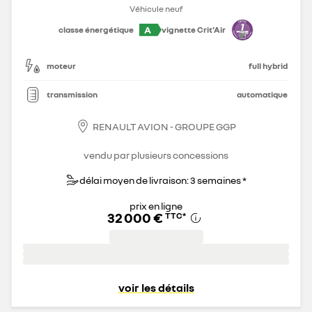
Véhicule neuf
A
classe énergétique
vignette Crit'Air
moteur
full hybrid
transmission
automatique
RENAULT AVION - GROUPE GGP
vendu par plusieurs concessions
délai moyen de livraison: 3 semaines *
prix en ligne
32 000 €
TTC
*
voir les détails