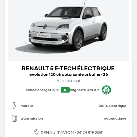
RENAULT 5 E-TECH ÉLECTRIQUE
evolution 120 ch autonomie urbaine - 26
Véhicule neuf
A
classe énergétique
vignette Crit'Air
moteur
100% électrique
transmission
automatique
RENAULT AVION - GROUPE GGP