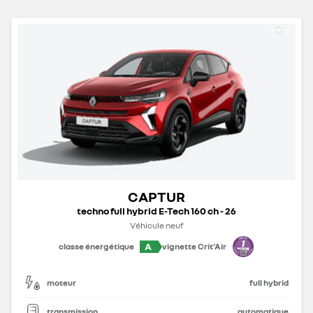
CAPTUR
techno full hybrid E-Tech 160 ch - 26
Véhicule neuf
A
classe énergétique
vignette Crit'Air
moteur
full hybrid
transmission
automatique