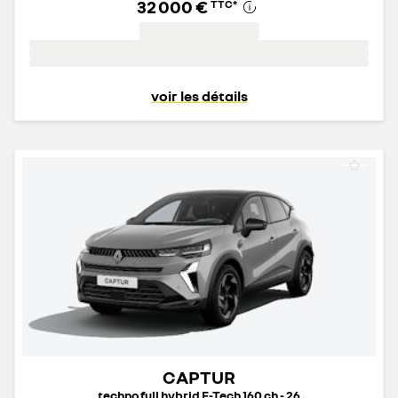
32 000 €
TTC
*
voir les détails
CAPTUR
techno full hybrid E-Tech 160 ch - 26