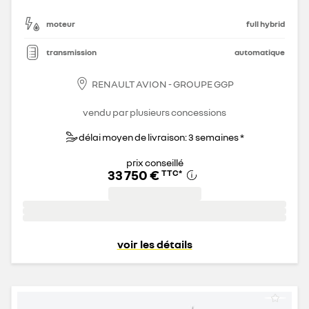
moteur
full hybrid
transmission
automatique
RENAULT AVION - GROUPE GGP
vendu par plusieurs concessions
délai moyen de livraison: 3 semaines *
prix conseillé
33 750 €
TTC
*
voir les détails