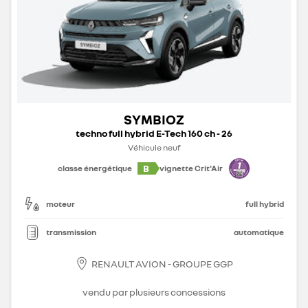
SYMBIOZ
techno full hybrid E-Tech 160 ch - 26
Véhicule neuf
B
classe énergétique
vignette Crit'Air
moteur
full hybrid
transmission
automatique
RENAULT AVION - GROUPE GGP
vendu par plusieurs concessions