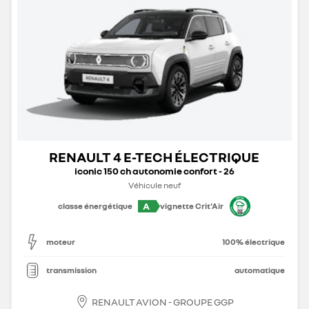
RENAULT 4 E-TECH ÉLECTRIQUE
iconic 150 ch autonomie confort - 26
Véhicule neuf
A
classe énergétique
vignette Crit'Air
moteur
100% électrique
transmission
automatique
RENAULT AVION - GROUPE GGP