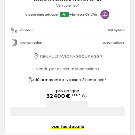
Véhicule neuf
A
classe énergétique
vignette Crit'Air
moteur
full hybrid
transmission
automatique
RENAULT AVION - GROUPE GGP
vendu par plusieurs concessions
délai moyen de livraison: 3 semaines *
prix en ligne
32 400 €
TTC
*
voir les détails