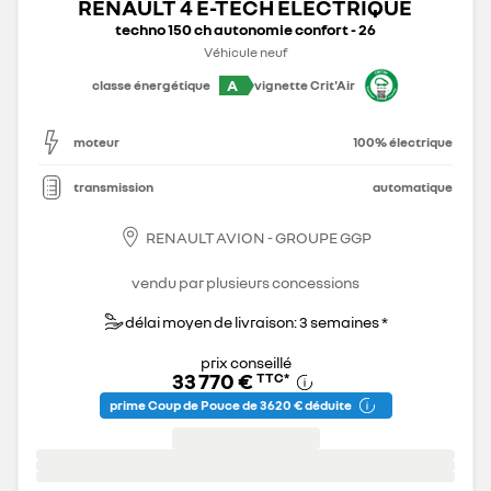
RENAULT 4 E-TECH ÉLECTRIQUE
techno 150 ch autonomie confort - 26
Véhicule neuf
A
classe énergétique
vignette Crit'Air
moteur
100% électrique
transmission
automatique
RENAULT AVION - GROUPE GGP
vendu par plusieurs concessions
délai moyen de livraison: 3 semaines *
prix conseillé
33 770 €
TTC
*
prime Coup de Pouce de 3 620 € déduite