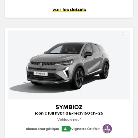
voir les détails
SYMBIOZ
iconic full hybrid E-Tech 160 ch - 26
Véhicule neuf
A
classe énergétique
vignette Crit'Air