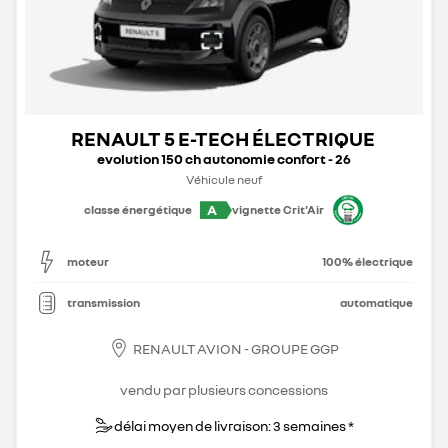
RENAULT 5 E-TECH ÉLECTRIQUE
evolution 150 ch autonomie confort - 26
Véhicule neuf
A
classe énergétique
vignette Crit'Air
moteur
100% électrique
transmission
automatique
RENAULT AVION - GROUPE GGP
vendu par plusieurs concessions
délai moyen de livraison: 3 semaines *