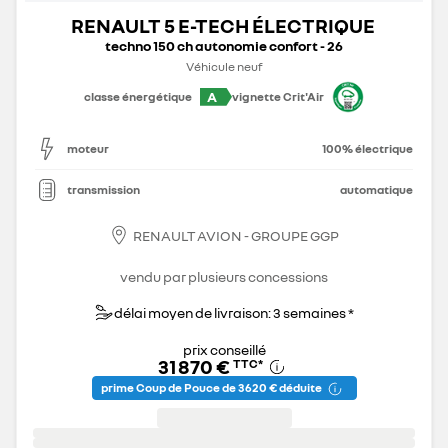
RENAULT 5 E-TECH ÉLECTRIQUE
techno 150 ch autonomie confort - 26
Véhicule neuf
A
classe énergétique
vignette Crit'Air
moteur
100% électrique
transmission
automatique
RENAULT AVION - GROUPE GGP
vendu par plusieurs concessions
délai moyen de livraison: 3 semaines *
prix conseillé
31 870 €
TTC
*
prime Coup de Pouce de 3 620 € déduite