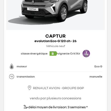
CAPTUR
evolution Eco-G 120 ch - 26
Véhicule neuf
B
classe énergétique
vignette Crit'Air
moteur
Eco G
transmission
manuelle
RENAULT AVION - GROUPE GGP
vendu par plusieurs concessions
délai moyen de livraison: 3 semaines *