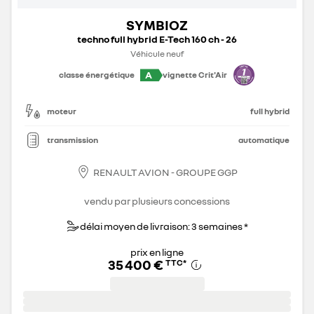
SYMBIOZ
techno full hybrid E-Tech 160 ch - 26
Véhicule neuf
A
classe énergétique
vignette Crit'Air
moteur
full hybrid
transmission
automatique
RENAULT AVION - GROUPE GGP
vendu par plusieurs concessions
délai moyen de livraison: 3 semaines *
prix en ligne
35 400 €
TTC
*