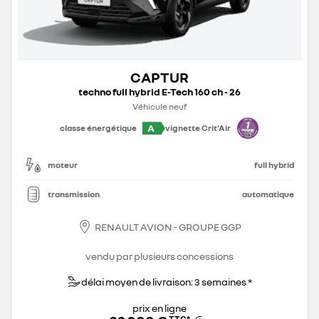
CAPTUR
techno full hybrid E-Tech 160 ch - 26
Véhicule neuf
A
classe énergétique
vignette Crit'Air
moteur
full hybrid
transmission
automatique
RENAULT AVION - GROUPE GGP
vendu par plusieurs concessions
délai moyen de livraison: 3 semaines *
prix en ligne
TTC
*