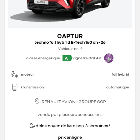
CAPTUR
techno full hybrid E-Tech 160 ch - 26
Véhicule neuf
A
classe énergétique
vignette Crit'Air
moteur
full hybrid
transmission
automatique
RENAULT AVION - GROUPE GGP
vendu par plusieurs concessions
délai moyen de livraison: 3 semaines *
prix en ligne