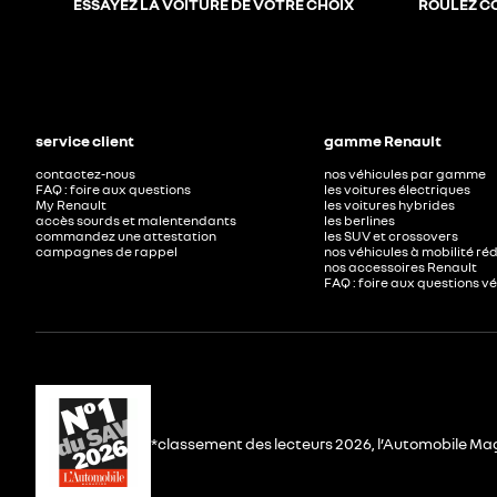
ESSAYEZ LA VOITURE DE VOTRE CHOIX
ROULEZ C
service client
gamme Renault
contactez-nous
nos véhicules par gamme
FAQ : foire aux questions
les voitures électriques
My Renault
les voitures hybrides
accès sourds et malentendants
les berlines
commandez une attestation
les SUV et crossovers
campagnes de rappel
nos véhicules à mobilité ré
nos accessoires Renault​
FAQ : foire aux questions v
*classement des lecteurs 2026, l’Automobile Ma