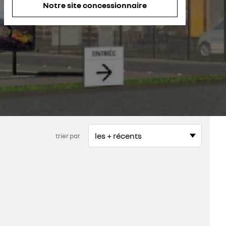
Notre site concessionnaire
samedi
fermé
dimanche
fermé
trier par