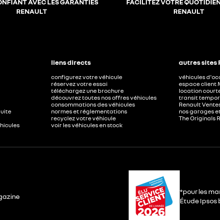
ONFIANT AVEC LES GARANTIES
FACILITEZ VOTRE QUOTIDIE
RENAULT
RENAULT
liens directs
autres sites
configurez votre véhicule
véhicules d'o
réservez votre essai
espace client 
téléchargez une brochure
location court
découvrez toutes nos offres véhicules
transit tempor
consommations des véhicules
Renault Ventes
duite
normes et réglementations
nos garages e
recyclez votre véhicule
The Originals 
éhicules
voir les véhicules en stock
*pour les ma
gazine
Étude Ipsos b