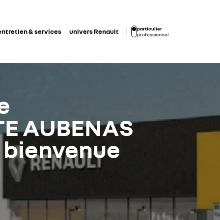
particulier
entretien & services
univers Renault
professionnel
e
TE AUBENAS
a bienvenue