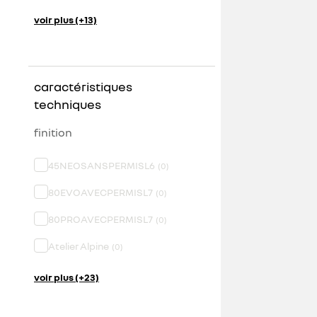
voir plus (+13)
caractéristiques
techniques
finition
45NEOSANSPERMISL6
(
0
)
80EVOAVECPERMISL7
(
0
)
80PROAVECPERMISL7
(
0
)
Atelier Alpine
(
0
)
voir plus (+23)