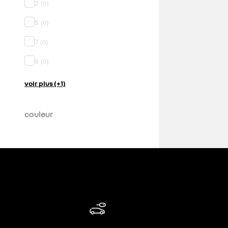
2
(
0
)
5
(
0
)
7
(
0
)
8
(
0
)
voir plus (+1)
couleur