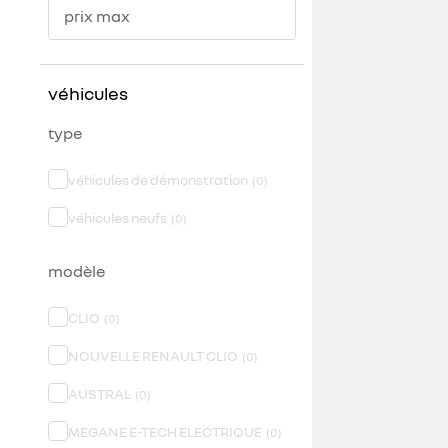
prix max
véhicules
type
véhicules de démonstration
(
0
)
véhicules neufs
(
0
)
modèle
CLIO
(
0
)
NOUVELLE RENAULT CLIO
(
0
)
AUSTRAL
(
0
)
MEGANE E-TECH ELECTRIQUE
(
0
)