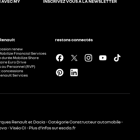
N AVEC MY
INSCRIVEZ VOUS À LA NEWSLETTER
 Renault
restons connectés
ccasion renew
Mobilize Financial Services
e durée Mobilize Share
aire Euro Drive
 au Personnel (RVP)
t concessions
Renault Services
rques Renault et Dacia - Catégorie Constructeur automobile -
va - Viséo CI - Plus d’infos sur escda.fr