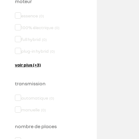
moteur
essence
(
0
)
100% électrique
(
0
)
full hybrid
(
0
)
plug-in hybrid
(
0
)
voir plus (+3)
transmission
automatique
(
0
)
manuelle
(
0
)
nombre de places