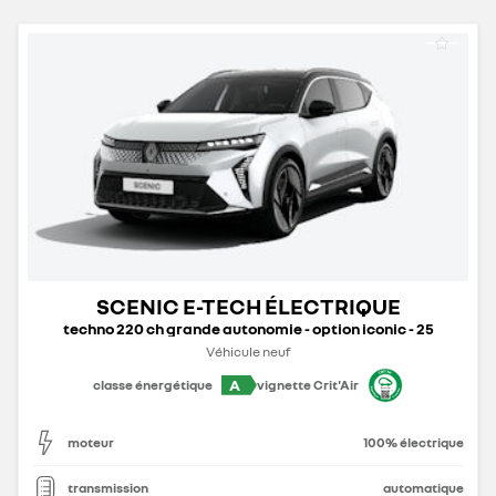
SCENIC E-TECH ÉLECTRIQUE
techno 220 ch grande autonomie - option iconic - 25
Véhicule neuf
A
classe énergétique
vignette Crit'Air
moteur
100% électrique
transmission
automatique