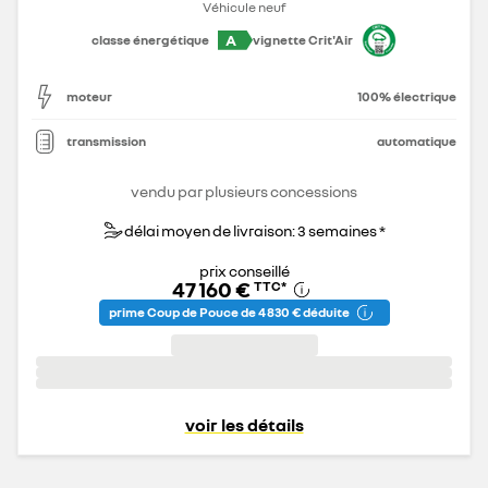
Véhicule neuf
A
classe énergétique
vignette Crit'Air
moteur
100% électrique
transmission
automatique
vendu par plusieurs concessions
délai moyen de livraison: 3 semaines *
prix conseillé
47 160 €
TTC
*
prime Coup de Pouce de 4 830 € déduite
voir les détails