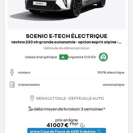
SCENIC E-TECH ÉLECTRIQUE
techno 220 ch grande autonomie - option esprit alpine - 25
Véhicule de démonstration
A
classe énergétique
vignette Crit'Air
moteur
100% électrique
transmission
automatique
RENAULT DOLE - DEFFEUILLE AUTO
délai moyen de livraison: 3 semaines *
prix en ligne
41 007 €
TTC
*
prime Coup de Pouce de 4 830 € déduite