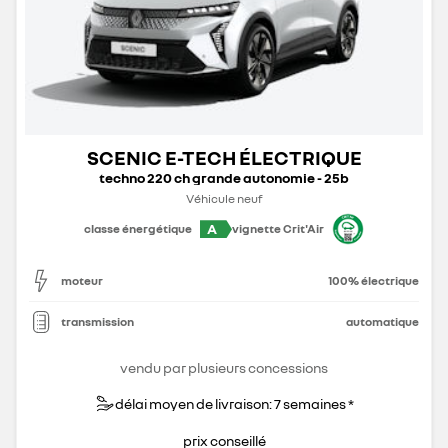
SCENIC E-TECH ÉLECTRIQUE
techno 220 ch grande autonomie - 25b
Véhicule neuf
A
classe énergétique
vignette Crit'Air
moteur
100% électrique
transmission
automatique
vendu par plusieurs concessions
délai moyen de livraison: 7 semaines *
prix conseillé