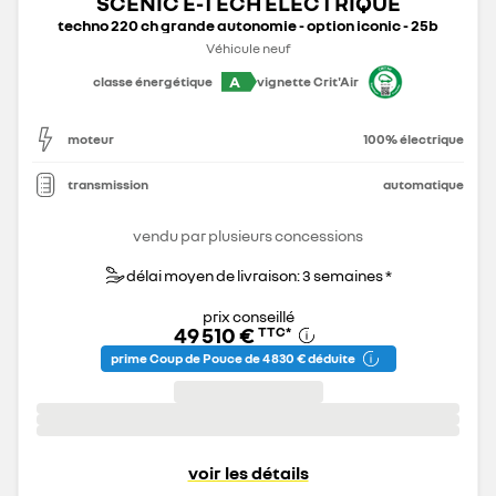
SCENIC E-TECH ÉLECTRIQUE
techno 220 ch grande autonomie - option iconic - 25b
Véhicule neuf
A
classe énergétique
vignette Crit'Air
moteur
100% électrique
transmission
automatique
vendu par plusieurs concessions
délai moyen de livraison: 3 semaines *
prix conseillé
49 510 €
TTC
*
prime Coup de Pouce de 4 830 € déduite
voir les détails