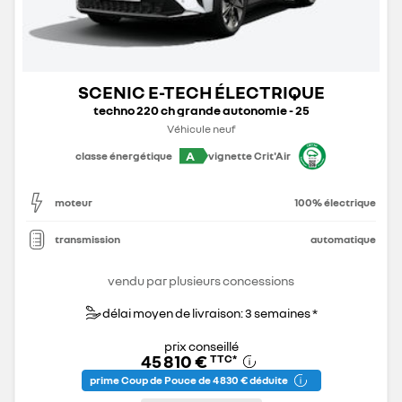
SCENIC E-TECH ÉLECTRIQUE
techno 220 ch grande autonomie - 25
Véhicule neuf
A
classe énergétique
vignette Crit'Air
moteur
100% électrique
transmission
automatique
vendu par plusieurs concessions
délai moyen de livraison: 3 semaines *
prix conseillé
45 810 €
TTC
*
prime Coup de Pouce de 4 830 € déduite