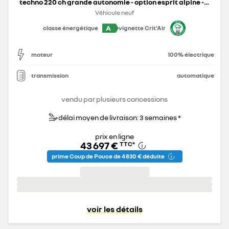
techno 220 ch grande autonomie - option esprit alpine - 25
Véhicule neuf
A
classe énergétique
vignette Crit'Air
moteur
100% électrique
transmission
automatique
vendu par plusieurs concessions
délai moyen de livraison: 3 semaines *
prix en ligne
43 697 €
TTC
*
prime Coup de Pouce de 4 830 € déduite
voir les détails