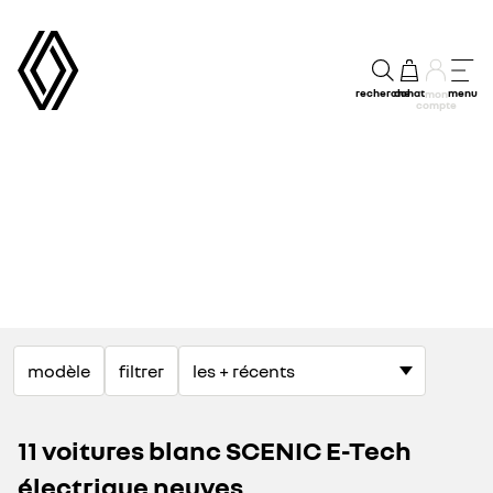
recherche
achat
menu
mon
compte
modèle
filtrer
11 voitures blanc SCENIC E-Tech
électrique neuves