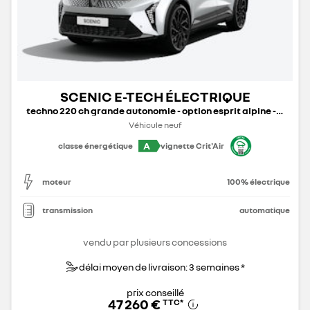
SCENIC E-TECH ÉLECTRIQUE
techno 220 ch grande autonomie - option esprit alpine - 25
Véhicule neuf
A
classe énergétique
vignette Crit'Air
moteur
100% électrique
transmission
automatique
vendu par plusieurs concessions
délai moyen de livraison: 3 semaines *
prix conseillé
47 260 €
TTC
*