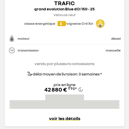
TRAFIC
grand evolution Blue dCi 150 - 25
Véhicule neuf
E
classe énergétique
vignette Crit'Air
moteur
diesel
transmission
manuelle
vendu par plusieurs concessions
délai moyen de livraison: 3 semaines *
prix en ligne
42 880 €
TTC
*
voir les détails