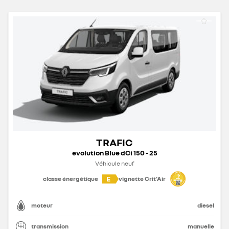
TRAFIC
evolution Blue dCi 150 - 25
Véhicule neuf
E
classe énergétique
vignette Crit'Air
moteur
diesel
transmission
manuelle