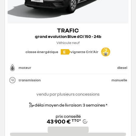
TRAFIC
grand evolution Blue dCi 150 - 24b
Véhicule neuf
E
classe énergétique
vignette Crit'Air
moteur
diesel
transmission
manuelle
vendu par plusieurs concessions
délai moyen de livraison: 3 semaines *
prix conseillé
43 900 €
TTC
*