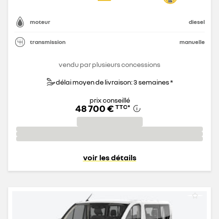
moteur
diesel
transmission
manuelle
vendu par plusieurs concessions
délai moyen de livraison: 3 semaines *
prix conseillé
48 700 €
TTC
*
voir les détails