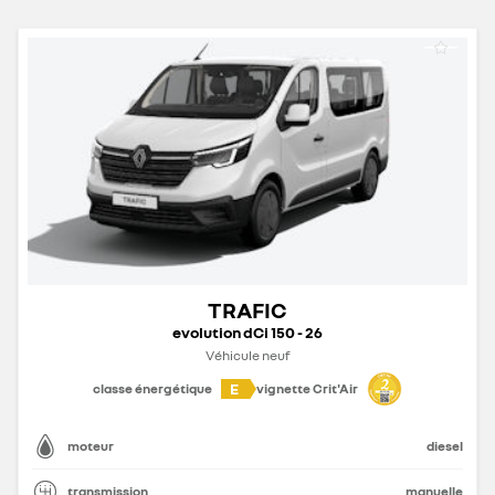
TRAFIC
evolution dCi 150 - 26
Véhicule neuf
E
classe énergétique
vignette Crit'Air
moteur
diesel
transmission
manuelle