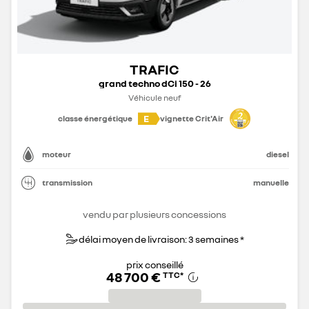
TRAFIC
grand techno dCi 150 - 26
Véhicule neuf
E
classe énergétique
vignette Crit'Air
moteur
diesel
transmission
manuelle
vendu par plusieurs concessions
délai moyen de livraison: 3 semaines *
prix conseillé
48 700 €
TTC
*