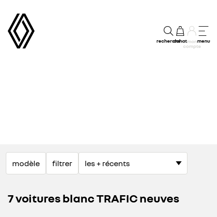
recherche
achat
menu
mon
compte
modèle
filtrer
7 voitures blanc TRAFIC neuves