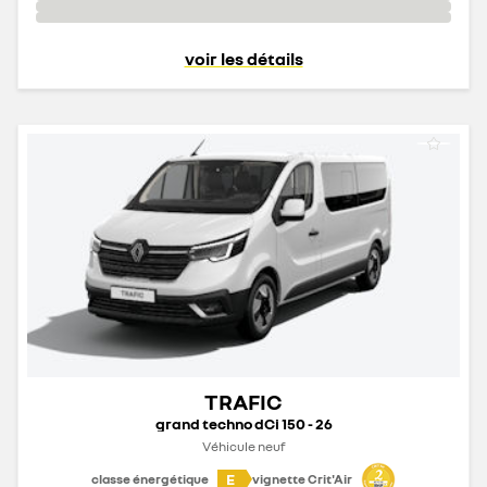
voir les détails
TRAFIC
grand techno dCi 150 - 26
Véhicule neuf
E
classe énergétique
vignette Crit'Air