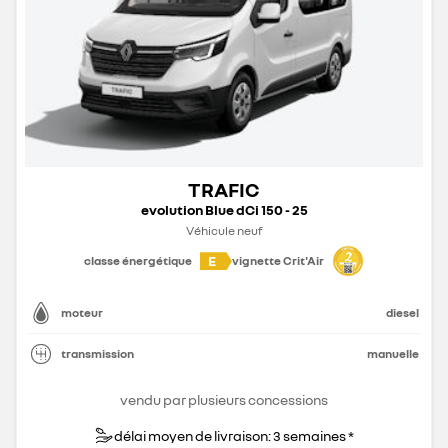
TRAFIC
evolution Blue dCi 150 - 25
Véhicule neuf
E
classe énergétique
vignette Crit'Air
moteur
diesel
transmission
manuelle
vendu par plusieurs concessions
délai moyen de livraison: 3 semaines *