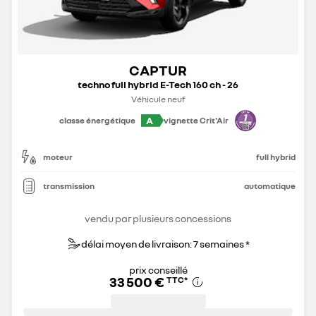
CAPTUR
techno full hybrid E-Tech 160 ch - 26
Véhicule neuf
A
classe énergétique
vignette Crit'Air
moteur
full hybrid
transmission
automatique
vendu par plusieurs concessions
délai moyen de livraison: 7 semaines *
prix conseillé
33 500 €
TTC
*