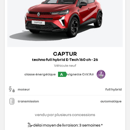
CAPTUR
techno full hybrid E-Tech 160 ch - 26
Véhicule neuf
A
classe énergétique
vignette Crit'Air
moteur
full hybrid
transmission
automatique
vendu par plusieurs concessions
délai moyen de livraison: 3 semaines *