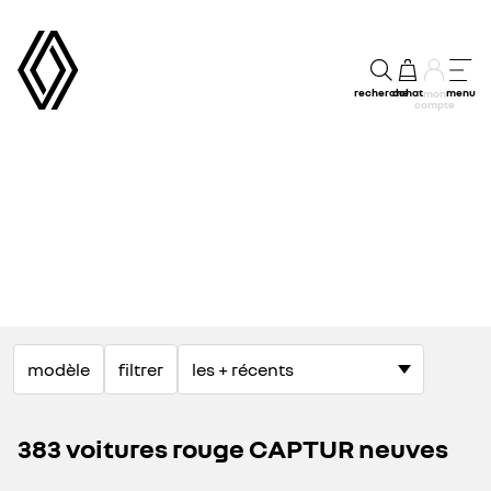
recherche
achat
menu
mon
compte
modèle
filtrer
383 voitures rouge CAPTUR neuves