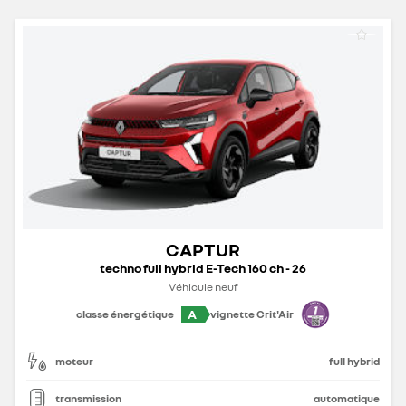
CAPTUR
techno full hybrid E-Tech 160 ch - 26
Véhicule neuf
A
classe énergétique
vignette Crit'Air
moteur
full hybrid
transmission
automatique