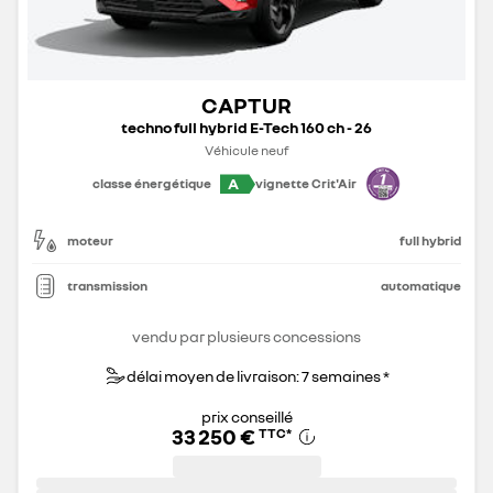
CAPTUR
techno full hybrid E-Tech 160 ch - 26
Véhicule neuf
A
classe énergétique
vignette Crit'Air
moteur
full hybrid
transmission
automatique
vendu par plusieurs concessions
délai moyen de livraison: 7 semaines *
prix conseillé
33 250 €
TTC
*