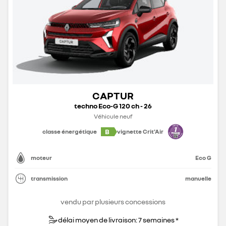
CAPTUR
techno Eco-G 120 ch - 26
Véhicule neuf
B
classe énergétique
vignette Crit'Air
moteur
Eco G
transmission
manuelle
vendu par plusieurs concessions
délai moyen de livraison: 7 semaines *