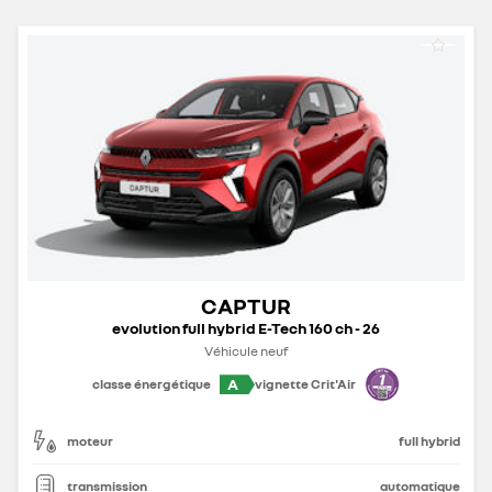
CAPTUR
evolution full hybrid E-Tech 160 ch - 26
Véhicule neuf
A
classe énergétique
vignette Crit'Air
moteur
full hybrid
transmission
automatique