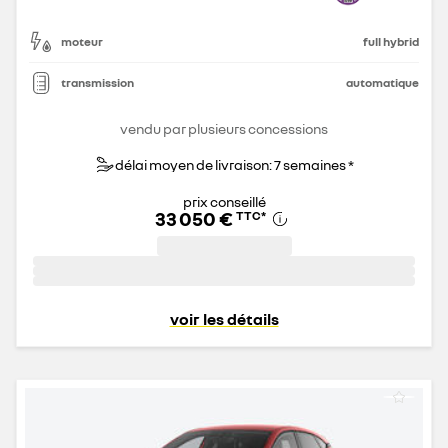
moteur
full hybrid
transmission
automatique
vendu par plusieurs concessions
délai moyen de livraison: 7 semaines *
prix conseillé
33 050 €
TTC
*
voir les détails