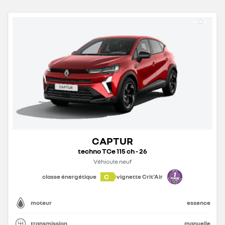
CAPTUR
techno TCe 115 ch - 26
Véhicule neuf
C
classe énergétique
vignette Crit'Air
moteur
essence
transmission
manuelle