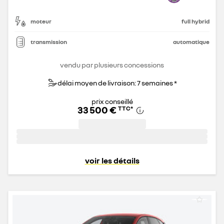
moteur
full hybrid
transmission
automatique
vendu par plusieurs concessions
délai moyen de livraison: 7 semaines *
prix conseillé
33 500 €
TTC
*
voir les détails