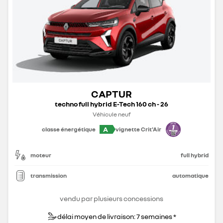
CAPTUR
techno full hybrid E-Tech 160 ch - 26
Véhicule neuf
A
classe énergétique
vignette Crit'Air
moteur
full hybrid
transmission
automatique
vendu par plusieurs concessions
délai moyen de livraison: 7 semaines *