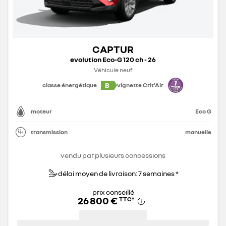
CAPTUR
evolution Eco-G 120 ch - 26
Véhicule neuf
B
classe énergétique
vignette Crit'Air
moteur
Eco G
transmission
manuelle
vendu par plusieurs concessions
délai moyen de livraison: 7 semaines *
prix conseillé
26 800 €
TTC
*