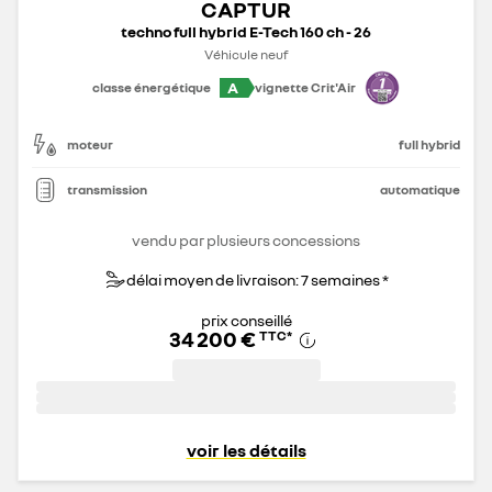
CAPTUR
techno full hybrid E-Tech 160 ch - 26
Véhicule neuf
A
classe énergétique
vignette Crit'Air
moteur
full hybrid
transmission
automatique
vendu par plusieurs concessions
délai moyen de livraison: 7 semaines *
prix conseillé
34 200 €
TTC
*
voir les détails