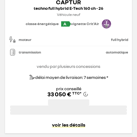
CAPTUR
techno full hybrid E-Tech 160 ch - 26
Véhicule neuf
A
classe énergétique
vignette Crit'Air
moteur
full hybrid
transmission
automatique
vendu par plusieurs concessions
délai moyen de livraison: 7 semaines *
prix conseillé
33 050 €
TTC
*
voir les détails