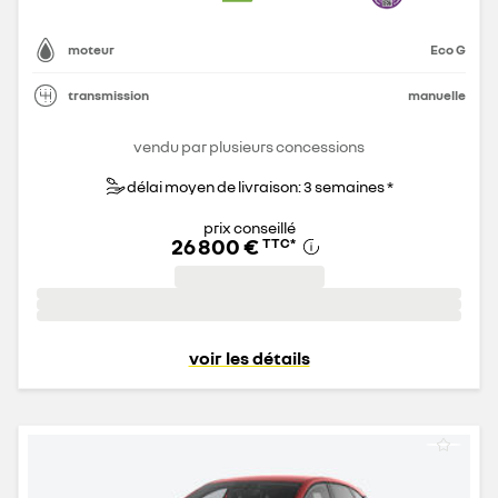
moteur
Eco G
transmission
manuelle
vendu par plusieurs concessions
délai moyen de livraison: 3 semaines *
prix conseillé
26 800 €
TTC
*
voir les détails