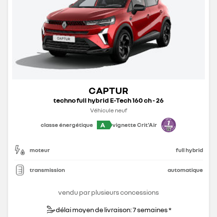
CAPTUR
techno full hybrid E-Tech 160 ch - 26
Véhicule neuf
A
classe énergétique
vignette Crit'Air
moteur
full hybrid
transmission
automatique
vendu par plusieurs concessions
délai moyen de livraison: 7 semaines *