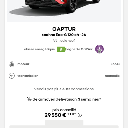
CAPTUR
techno Eco-G 120 ch - 26
Véhicule neuf
B
classe énergétique
vignette Crit'Air
moteur
Eco G
transmission
manuelle
vendu par plusieurs concessions
délai moyen de livraison: 3 semaines *
prix conseillé
29 550 €
TTC
*