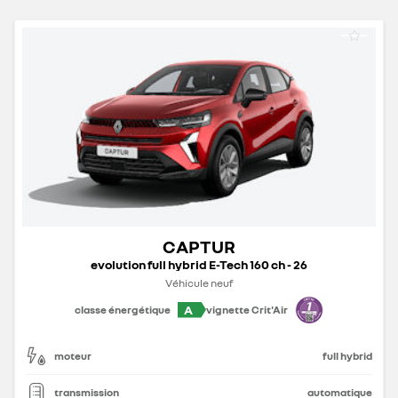
CAPTUR
evolution full hybrid E-Tech 160 ch - 26
Véhicule neuf
A
classe énergétique
vignette Crit'Air
moteur
full hybrid
transmission
automatique