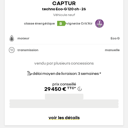
CAPTUR
techno Eco-G 120 ch - 26
Véhicule neuf
B
classe énergétique
vignette Crit'Air
moteur
Eco G
transmission
manuelle
vendu par plusieurs concessions
délai moyen de livraison: 3 semaines *
prix conseillé
29 450 €
TTC
*
voir les détails