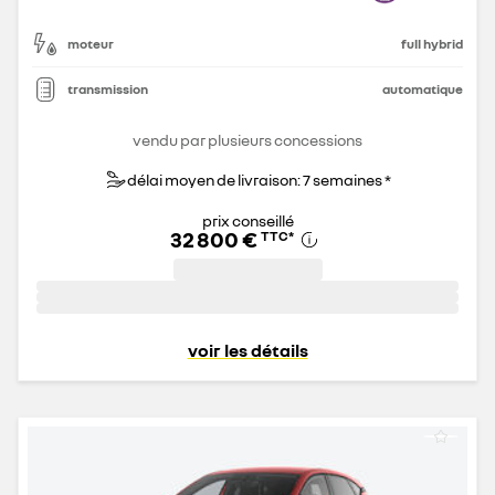
moteur
full hybrid
transmission
automatique
vendu par plusieurs concessions
délai moyen de livraison: 7 semaines *
prix conseillé
32 800 €
TTC
*
voir les détails