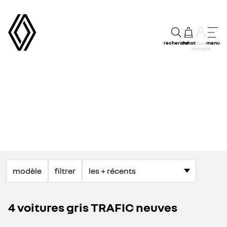
recherche
achat
menu
mon
compte
modèle
filtrer
4 voitures gris TRAFIC neuves