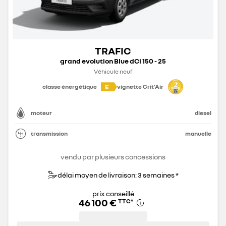
TRAFIC
grand evolution Blue dCi 150 - 25
Véhicule neuf
E
classe énergétique
vignette Crit'Air
moteur
diesel
transmission
manuelle
vendu par plusieurs concessions
délai moyen de livraison: 3 semaines *
prix conseillé
46 100 €
TTC
*