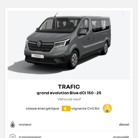
TRAFIC
grand evolution Blue dCi 150 - 25
Véhicule neuf
E
classe énergétique
vignette Crit'Air
moteur
diesel
transmission
manuelle