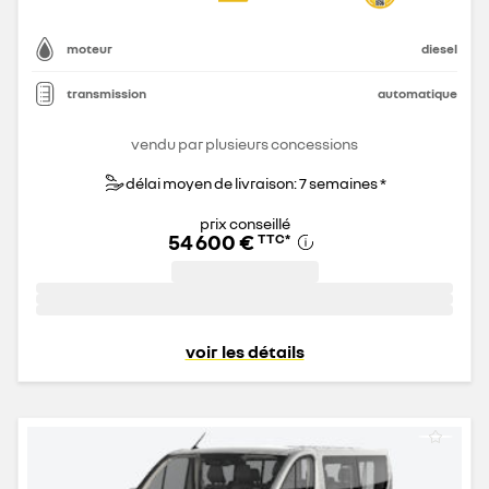
moteur
diesel
transmission
automatique
vendu par plusieurs concessions
délai moyen de livraison: 7 semaines *
prix conseillé
54 600 €
TTC
*
voir les détails