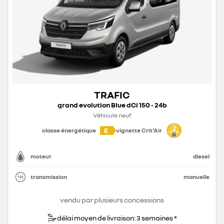
TRAFIC
grand evolution Blue dCi 150 - 24b
Véhicule neuf
E
classe énergétique
vignette Crit'Air
moteur
diesel
transmission
manuelle
vendu par plusieurs concessions
délai moyen de livraison: 3 semaines *