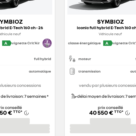
YMBIOZ
SYMBIOZ
ybrid E-Tech 160 ch - 26
iconic full hybrid E-Tech 160 ch
éhicule neuf
Véhicule neuf
A
A
vignette Crit'Air
classe énergétique
vignette Crit'
full hybrid
moteur
automatique
transmission
au
plusieurs concessions
vendu par plusieurs concessi
de livraison: 7 semaines *
délai moyen de livraison: 7 se
rix conseillé
prix conseillé
550 €
40 550 €
TTC
*
TTC
*