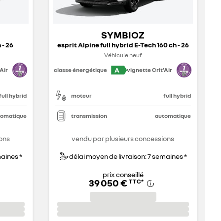
SYMBIOZ
 - 26
esprit Alpine full hybrid E-Tech 160 ch - 26
Véhicule neuf
A
Air
classe énergétique
vignette Crit'Air
full hybrid
moteur
full hybrid
tomatique
transmission
automatique
ons
vendu par plusieurs concessions
maines *
délai moyen de livraison: 7 semaines *
prix conseillé
39 050 €
TTC
*