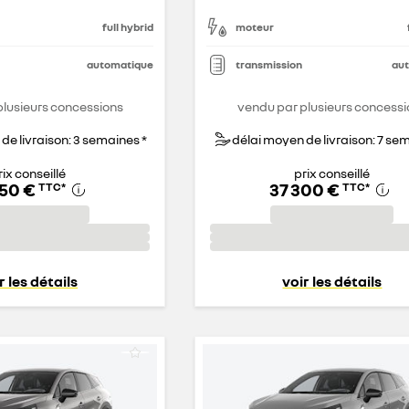
full hybrid
moteur
automatique
transmission
au
plusieurs concessions
vendu par plusieurs concessi
de livraison: 3 semaines *
délai moyen de livraison: 7 se
rix conseillé
prix conseillé
050 €
37 300 €
TTC
*
TTC
*
r les détails
voir les détails