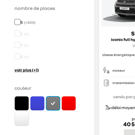
nombre de places
5
(
+
500
)
S
2
(
0
)
iconic full h
7
(
0
)
V
classe énergétique
8
(
0
)
voir plus (+1)
moteur
transmission
couleur
vendu par 
délai moyen 
p
40 