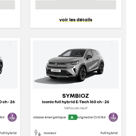
voir les détails
SYMBIOZ
0 ch - 26
iconic full hybrid E-Tech 160 ch - 26
Véhicule neuf
A
Air
classe énergétique
vignette Crit'Air
full hybrid
moteur
full hybrid