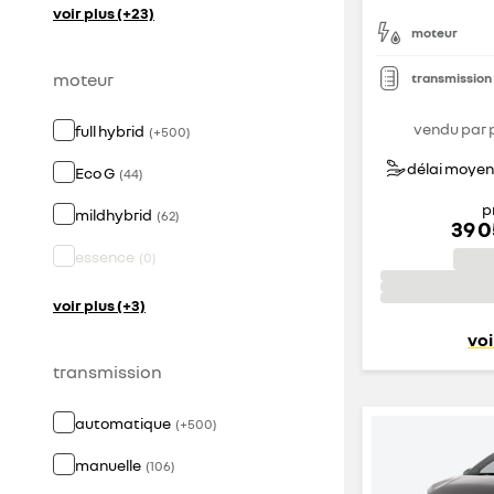
voir plus (+23)
moteur
moteur
transmission
vendu par 
full hybrid
(
+
500
)
délai moyen 
Eco G
(
44
)
p
mildhybrid
(
62
)
39 
essence
(
0
)
voir plus (+3)
voi
transmission
automatique
(
+
500
)
manuelle
(
106
)