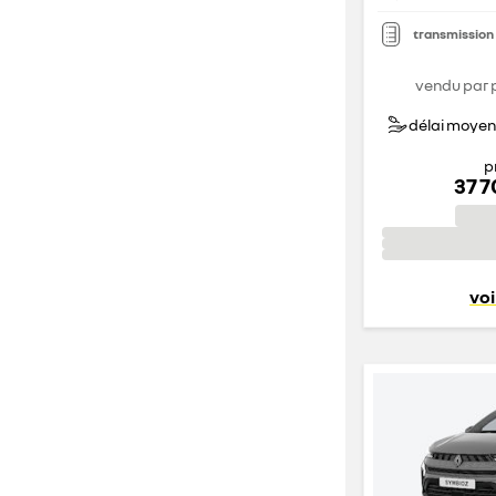
transmission
vendu par 
délai moyen 
p
37 
voi