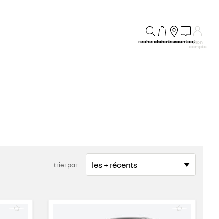
recherche
achat
réseau
contact
mon
compte
trier par