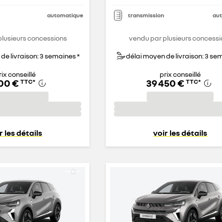
automatique
transmission
au
plusieurs concessions
vendu par plusieurs concessi
de livraison: 3 semaines *
délai moyen de livraison: 3 se
rix conseillé
prix conseillé
700 €
39 450 €
TTC
*
TTC
*
r les détails
voir les détails