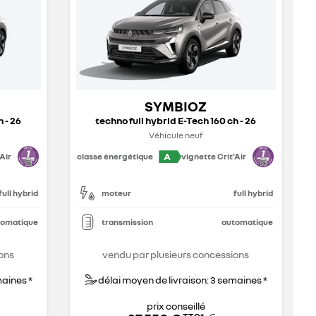
SYMBIOZ
 - 26
techno full hybrid E-Tech 160 ch - 26
Véhicule neuf
A
Air
classe énergétique
vignette Crit'Air
full hybrid
moteur
full hybrid
tomatique
transmission
automatique
ons
vendu par plusieurs concessions
maines *
délai moyen de livraison: 3 semaines *
prix conseillé