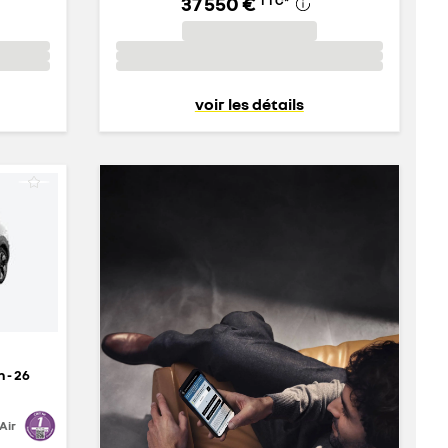
37 550 €
TTC
*
voir les détails
 - 26
Air