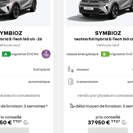
YMBIOZ
SYMBIOZ
ybrid E-Tech 160 ch - 26
techno full hybrid E-Tech 160 ch
éhicule neuf
Véhicule neuf
A
B
vignette Crit'Air
classe énergétique
vignette Crit'
full hybrid
moteur
automatique
transmission
au
plusieurs concessions
vendu par plusieurs concessi
de livraison: 3 semaines *
délai moyen de livraison: 3 se
rix conseillé
prix conseillé
550 €
37 950 €
TTC
*
TTC
*