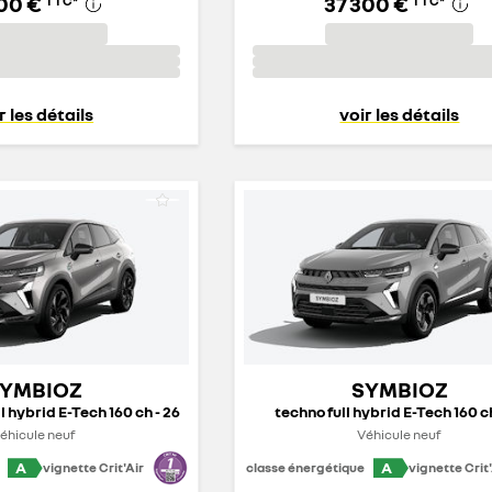
100 €
37 300 €
TTC
*
TTC
*
r les détails
voir les détails
YMBIOZ
SYMBIOZ
ll hybrid E-Tech 160 ch - 26
techno full hybrid E-Tech 160 ch
éhicule neuf
Véhicule neuf
A
A
vignette Crit'Air
classe énergétique
vignette Crit'