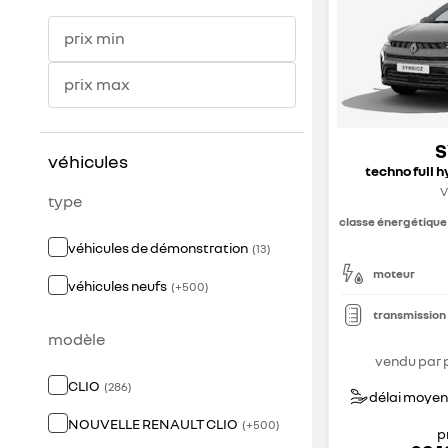
prix min
prix max
S
véhicules
techno full h
V
type
classe énergétique
véhicules de démonstration
(
13
)
moteur
véhicules neufs
(
+
500
)
transmission
modèle
vendu par 
CLIO
(
286
)
délai moyen 
NOUVELLE RENAULT CLIO
(
+
500
)
p