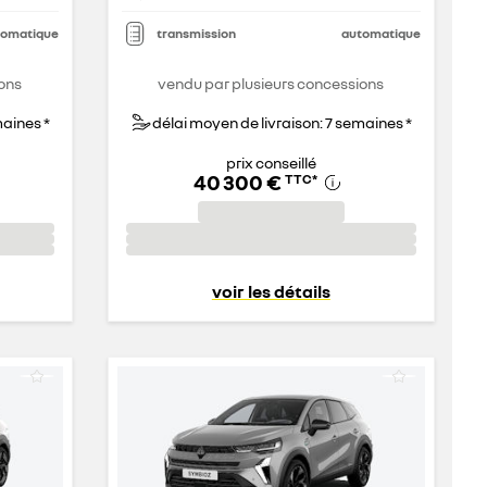
tomatique
transmission
automatique
ons
vendu par plusieurs concessions
maines *
délai moyen de livraison: 7 semaines *
prix conseillé
40 300 €
TTC
*
voir les détails