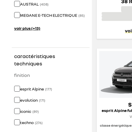
38 
AUSTRAL
(
408
)
MEGANE E-TECH ELECTRIQUE
(
85
)
voir plus (+13)
voi
caractéristiques
techniques
finition
esprit Alpine
(
177
)
evolution
(
171
)
S
esprit Alpine fu
iconic
(
89
)
V
techno
(
276
)
classe énergétique