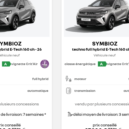
YMBIOZ
SYMBIOZ
ybrid E-Tech 160 ch - 26
techno full hybrid E-Tech 160 ch
éhicule neuf
Véhicule neuf
A
A
vignette Crit'Air
classe énergétique
vignette Crit'
full hybrid
moteur
automatique
transmission
au
plusieurs concessions
vendu par plusieurs concessi
de livraison: 7 semaines *
délai moyen de livraison: 3 se
rix conseillé
prix conseillé