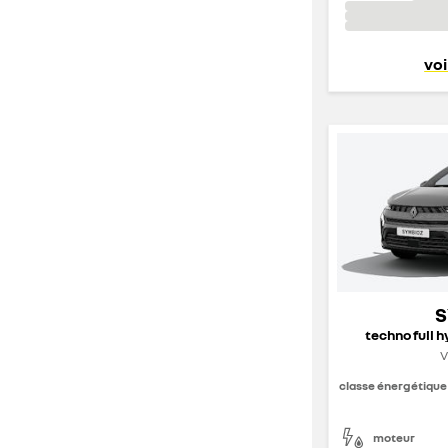
voi
S
techno full h
V
classe énergétique
moteur