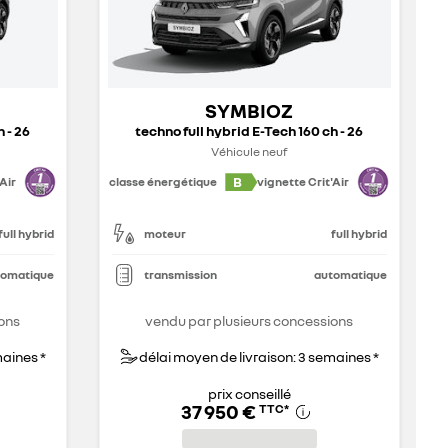
SYMBIOZ
 - 26
techno full hybrid E-Tech 160 ch - 26
Véhicule neuf
B
Air
classe énergétique
vignette Crit'Air
full hybrid
moteur
full hybrid
tomatique
transmission
automatique
ons
vendu par plusieurs concessions
maines *
délai moyen de livraison: 3 semaines *
prix conseillé
37 950 €
TTC
*