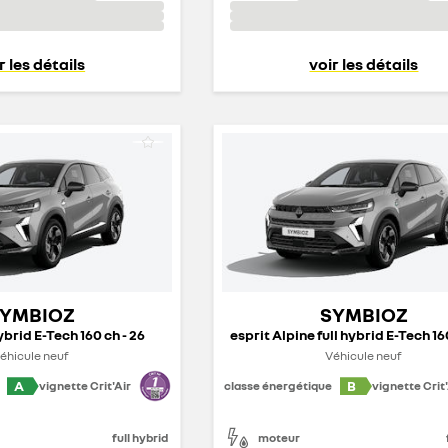
r les détails
voir les détails
YMBIOZ
SYMBIOZ
ybrid E-Tech 160 ch - 26
esprit Alpine full hybrid E-Tech 16
éhicule neuf
Véhicule neuf
A
B
vignette Crit'Air
classe énergétique
vignette Crit'
full hybrid
moteur