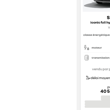
S
iconic full h
V
classe énergétique
moteur
transmission
vendu par 
délai moyen 
p
40 