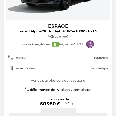
ESPACE
esprit Alpine 7PL full hybrid E-Tech 200 ch - 26
Véhicule neuf
B
classe énergétique
vignette Crit'Air
moteur
full hybrid
transmission
automatique
vendu par plusieurs concessions
délai moyen de livraison: 7 semaines *
prix conseillé
50 950 €
TTC
*