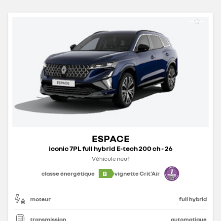
ESPACE
iconic 7PL full hybrid E-tech 200 ch - 26
Véhicule neuf
B
classe énergétique
vignette Crit'Air
moteur
full hybrid
transmission
automatique