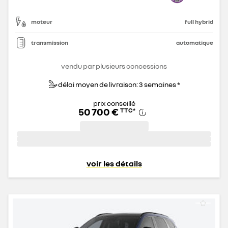
moteur
full hybrid
transmission
automatique
vendu par plusieurs concessions
délai moyen de livraison: 3 semaines *
prix conseillé
50 700 €
TTC
*
voir les détails