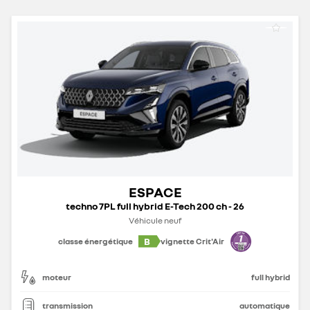
ESPACE
techno 7PL full hybrid E-Tech 200 ch - 26
Véhicule neuf
B
classe énergétique
vignette Crit'Air
moteur
full hybrid
transmission
automatique