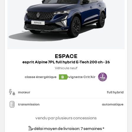
ESPACE
esprit Alpine 7PL full hybrid E-Tech 200 ch - 26
Véhicule neuf
B
classe énergétique
vignette Crit'Air
moteur
full hybrid
transmission
automatique
vendu par plusieurs concessions
délai moyen de livraison: 7 semaines *