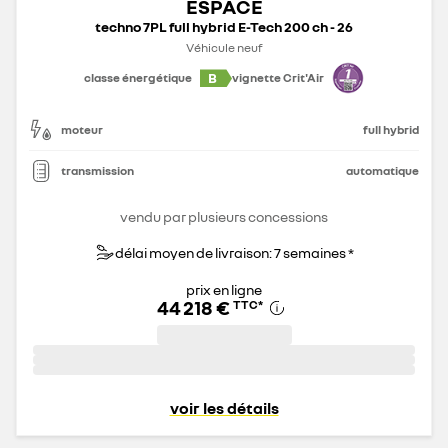
ESPACE
techno 7PL full hybrid E-Tech 200 ch - 26
Véhicule neuf
B
classe énergétique
vignette Crit'Air
moteur
full hybrid
transmission
automatique
vendu par plusieurs concessions
délai moyen de livraison: 7 semaines *
prix en ligne
44 218 €
TTC
*
voir les détails