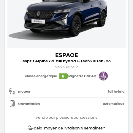
ESPACE
esprit Alpine 7PL full hybrid E-Tech 200 ch - 26
Véhicule neuf
B
classe énergétique
vignette Crit'Air
moteur
full hybrid
transmission
automatique
vendu par plusieurs concessions
délai moyen de livraison: 3 semaines *