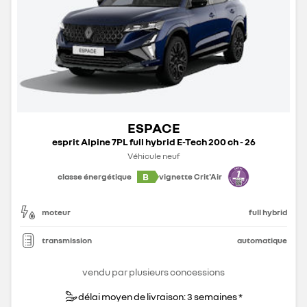
ESPACE
esprit Alpine 7PL full hybrid E-Tech 200 ch - 26
Véhicule neuf
B
classe énergétique
vignette Crit'Air
moteur
full hybrid
transmission
automatique
vendu par plusieurs concessions
délai moyen de livraison: 3 semaines *