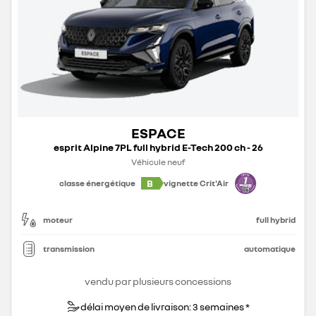
ESPACE
esprit Alpine 7PL full hybrid E-Tech 200 ch - 26
Véhicule neuf
B
classe énergétique
vignette Crit'Air
moteur
full hybrid
transmission
automatique
vendu par plusieurs concessions
délai moyen de livraison: 3 semaines *