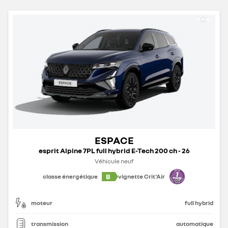
ESPACE
esprit Alpine 7PL full hybrid E-Tech 200 ch - 26
Véhicule neuf
B
classe énergétique
vignette Crit'Air
moteur
full hybrid
transmission
automatique