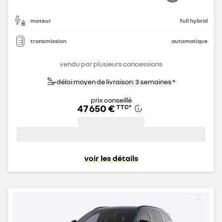
moteur
full hybrid
transmission
automatique
vendu par plusieurs concessions
délai moyen de livraison: 3 semaines *
prix conseillé
47 650 €
TTC
*
voir les détails