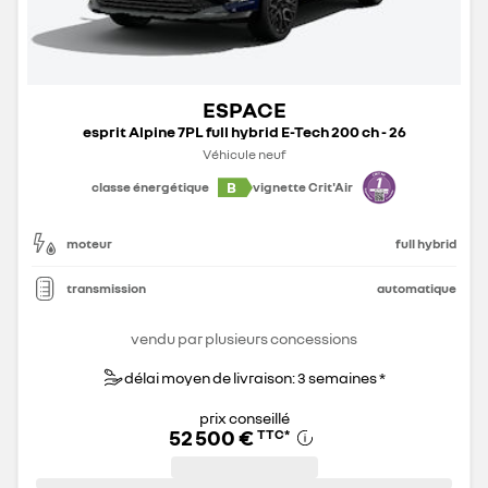
ESPACE
esprit Alpine 7PL full hybrid E-Tech 200 ch - 26
Véhicule neuf
B
classe énergétique
vignette Crit'Air
moteur
full hybrid
transmission
automatique
vendu par plusieurs concessions
délai moyen de livraison: 3 semaines *
prix conseillé
52 500 €
TTC
*