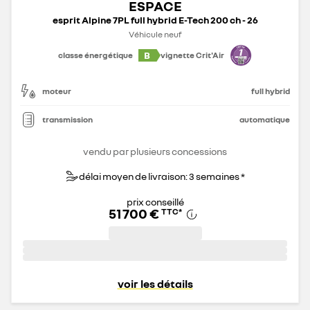
ESPACE
esprit Alpine 7PL full hybrid E-Tech 200 ch - 26
Véhicule neuf
B
classe énergétique
vignette Crit'Air
moteur
full hybrid
transmission
automatique
vendu par plusieurs concessions
délai moyen de livraison: 3 semaines *
prix conseillé
51 700 €
TTC
*
voir les détails