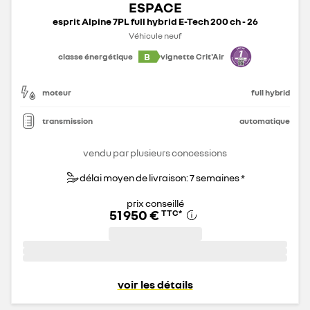
ESPACE
esprit Alpine 7PL full hybrid E-Tech 200 ch - 26
Véhicule neuf
B
classe énergétique
vignette Crit'Air
moteur
full hybrid
transmission
automatique
vendu par plusieurs concessions
délai moyen de livraison: 7 semaines *
prix conseillé
51 950 €
TTC
*
voir les détails