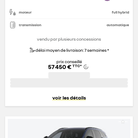
moteur
full hybrid
transmission
automatique
vendu par plusieurs concessions
délai moyen de livraison: 7 semaines *
prix conseillé
57 450 €
TTC
*
voir les détails