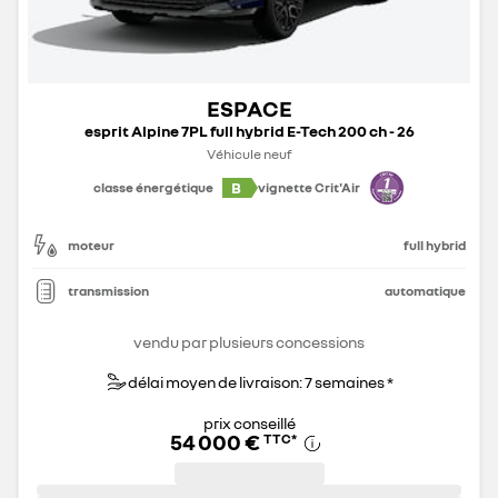
ESPACE
esprit Alpine 7PL full hybrid E-Tech 200 ch - 26
Véhicule neuf
B
classe énergétique
vignette Crit'Air
moteur
full hybrid
transmission
automatique
vendu par plusieurs concessions
délai moyen de livraison: 7 semaines *
prix conseillé
54 000 €
TTC
*