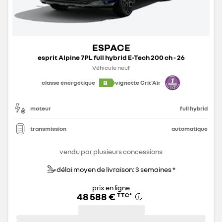
ESPACE
esprit Alpine 7PL full hybrid E-Tech 200 ch - 26
Véhicule neuf
B
classe énergétique
vignette Crit'Air
moteur
full hybrid
transmission
automatique
vendu par plusieurs concessions
délai moyen de livraison: 3 semaines *
prix en ligne
48 588 €
TTC
*