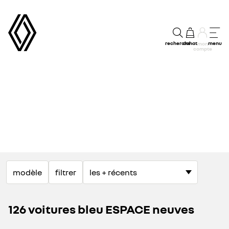
recherche
achat
menu
mon
compte
modèle
filtrer
126 voitures bleu ESPACE neuves