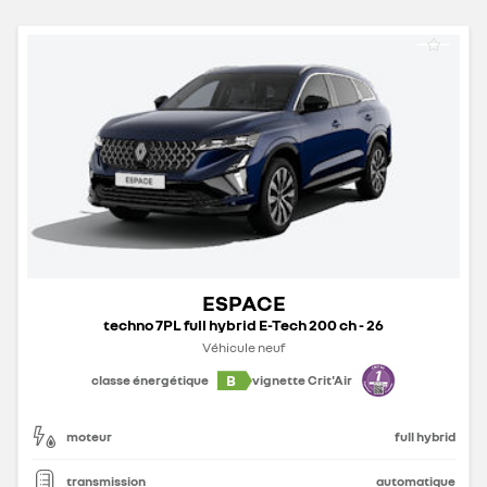
ESPACE
techno 7PL full hybrid E-Tech 200 ch - 26
Véhicule neuf
B
classe énergétique
vignette Crit'Air
moteur
full hybrid
transmission
automatique