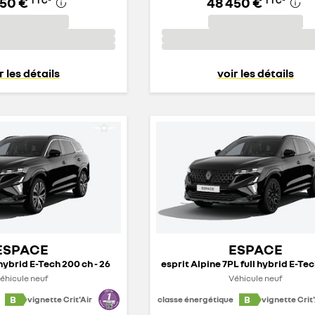
450 €
48 450 €
TTC
*
TTC
*
r les détails
voir les détails
ESPACE
ESPACE
 hybrid E-Tech 200 ch - 26
éhicule neuf
Véhicule neuf
B
B
vignette Crit'Air
classe énergétique
vignette Crit'