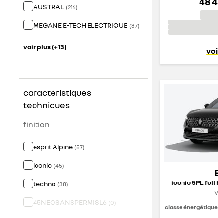
48 
AUSTRAL
(
216
)
MEGANE E-TECH ELECTRIQUE
(
37
)
voir plus (+13)
voi
caractéristiques
techniques
finition
esprit Alpine
(
57
)
iconic
(
45
)
iconic 5PL full
techno
(
38
)
V
45NEOSANSPERMISL6
(
0
)
classe énergétique