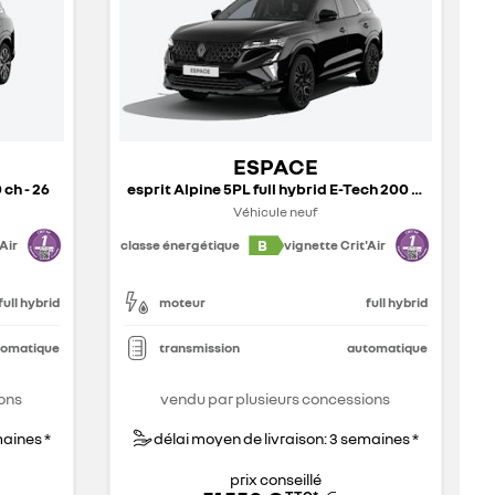
ESPACE
 ch - 26
esprit Alpine 5PL full hybrid E-Tech 200 ch - 26
Véhicule neuf
B
Air
classe énergétique
vignette Crit'Air
full hybrid
moteur
full hybrid
tomatique
transmission
automatique
ons
vendu par plusieurs concessions
maines *
délai moyen de livraison: 3 semaines *
prix conseillé