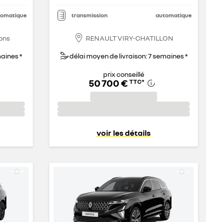
tomatique
transmission
automatique
ons
RENAULT VIRY-CHATILLON
maines *
délai moyen de livraison: 7 semaines *
prix conseillé
50 700 €
TTC
*
voir les détails