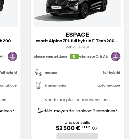
ESPACE
esprit Alpine 7PL full hybrid E-Tech 200 ch - 26
esprit Alpine 7PL full hybrid E-Tech 200 ch - 26
Véhicule neuf
B
Air
classe énergétique
vignette Crit'Air
full hybrid
moteur
full hybrid
tomatique
transmission
automatique
ons
vendu par plusieurs concessions
maines *
délai moyen de livraison: 7 semaines *
prix conseillé
52 500 €
TTC
*