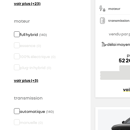
voir plus (+23)
moteur
moteur
transmission
vendu par 
full hybrid
(
140
)
délai moyen 
essence
(
0
)
p
100% électrique
(
0
)
52 
plug-in hybrid
(
0
)
voir plus (+3)
voi
transmission
automatique
(
140
)
manuelle
(
0
)