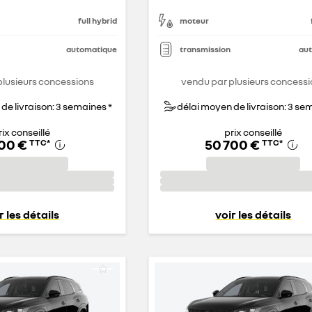
full hybrid
moteur
automatique
transmission
au
plusieurs concessions
vendu par plusieurs concessi
de livraison: 3 semaines *
délai moyen de livraison: 3 se
rix conseillé
prix conseillé
200 €
50 700 €
TTC
*
TTC
*
r les détails
voir les détails