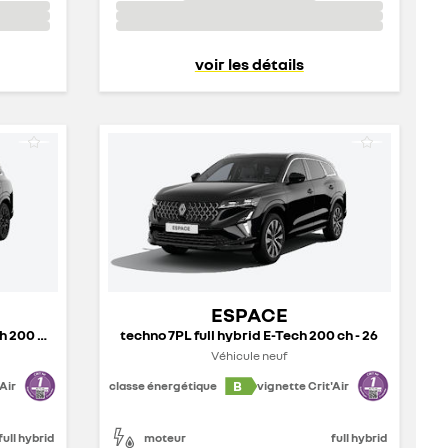
voir les détails
ESPACE
esprit Alpine 7PL full hybrid E-Tech 200 ch - 26
techno 7PL full hybrid E-Tech 200 ch - 26
Véhicule neuf
B
Air
classe énergétique
vignette Crit'Air
full hybrid
moteur
full hybrid