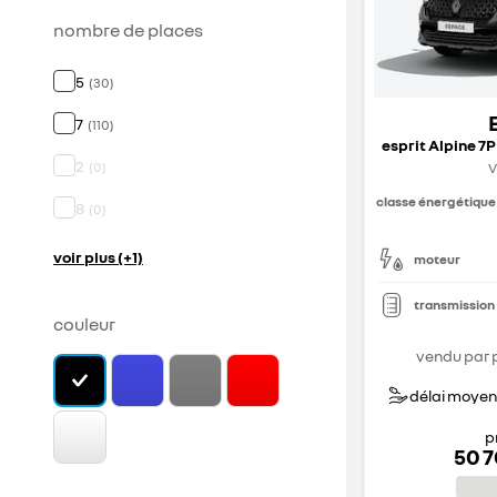
nombre de places
5
(
30
)
7
(
110
)
2
(
0
)
V
classe énergétique
8
(
0
)
voir plus (+1)
moteur
transmission
couleur
vendu par 
délai moyen 
p
50 