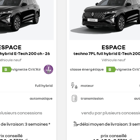
ESPACE
ESPACE
 hybrid E-Tech 200 ch - 26
techno 7PL full hybrid E-Tech 200
éhicule neuf
Véhicule neuf
B
B
vignette Crit'Air
classe énergétique
vignette Crit'
full hybrid
moteur
automatique
transmission
au
plusieurs concessions
vendu par plusieurs concessi
de livraison: 3 semaines *
délai moyen de livraison: 3 se
rix conseillé
prix conseillé