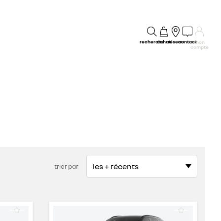
recherche
achat
réseau
contact
mon
compte
trier par