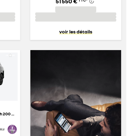
51 550 €
TTC
*
voir les détails
esprit Alpine 7PL full hybrid E-Tech 200 ch - 26
Air