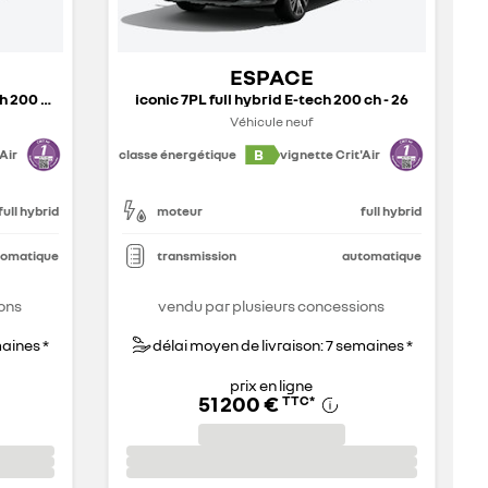
ESPACE
esprit Alpine 7PL full hybrid E-Tech 200 ch - 26
iconic 7PL full hybrid E-tech 200 ch - 26
Véhicule neuf
B
Air
classe énergétique
vignette Crit'Air
full hybrid
moteur
full hybrid
tomatique
transmission
automatique
ons
vendu par plusieurs concessions
maines *
délai moyen de livraison: 7 semaines *
prix en ligne
51 200 €
TTC
*