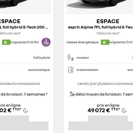
ESPACE
ESPACE
esprit Alpine 7PL full hybrid E-Tech 200 ch - 26
éhicule neuf
Véhicule neuf
B
B
vignette Crit'Air
classe énergétique
vignette Crit'
full hybrid
moteur
automatique
transmission
au
plusieurs concessions
vendu par plusieurs concessi
de livraison: 7 semaines *
délai moyen de livraison: 7 se
rix en ligne
prix en ligne
402 €
49 072 €
TTC
*
TTC
*