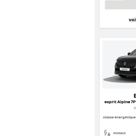
voi
V
classe énergétique
moteur