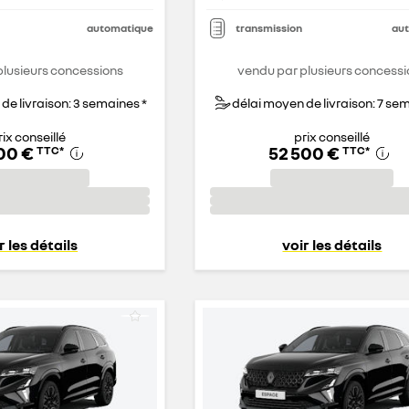
automatique
transmission
au
plusieurs concessions
vendu par plusieurs concessi
de livraison: 3 semaines *
délai moyen de livraison: 7 se
rix conseillé
prix conseillé
700 €
52 500 €
TTC
*
TTC
*
r les détails
voir les détails