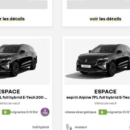
r les détails
voir les détails
ESPACE
ESPACE
esprit Alpine 7PL full hybrid E-Tech 200 ch - 26
éhicule neuf
Véhicule neuf
B
B
vignette Crit'Air
classe énergétique
vignette Crit'
full hybrid
moteur