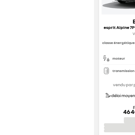
V
classe énergétique
moteur
transmission
vendu par 
délai moyen 
p
46 