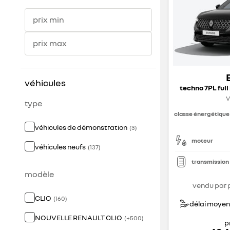
prix min
prix max
véhicules
techno 7PL full
V
type
classe énergétique
véhicules de démonstration
(
3
)
moteur
véhicules neufs
(
137
)
transmission
modèle
vendu par 
CLIO
(
160
)
délai moyen 
NOUVELLE RENAULT CLIO
(
+
500
)
p