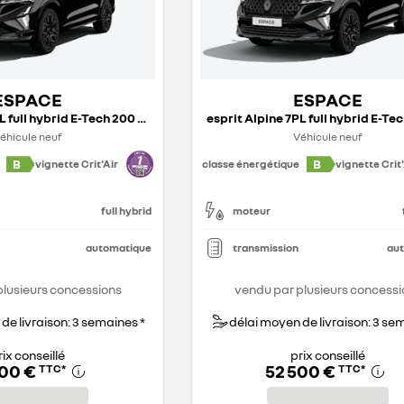
ESPACE
ESPACE
esprit Alpine 7PL full hybrid E-Tech 200 ch - 26
éhicule neuf
Véhicule neuf
B
B
vignette Crit'Air
classe énergétique
vignette Crit'
full hybrid
moteur
automatique
transmission
au
plusieurs concessions
vendu par plusieurs concessi
de livraison: 3 semaines *
délai moyen de livraison: 3 se
rix conseillé
prix conseillé
700 €
52 500 €
TTC
*
TTC
*