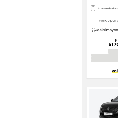
transmission
vendu par 
délai moyen 
p
51 
voi