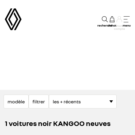
recherche
achat
menu
mon
compte
modèle
filtrer
1 voitures noir KANGOO neuves