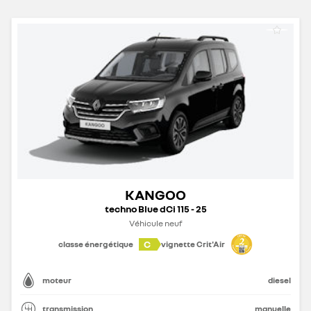
KANGOO
techno Blue dCi 115 - 25
Véhicule neuf
C
classe énergétique
vignette Crit'Air
moteur
diesel
transmission
manuelle