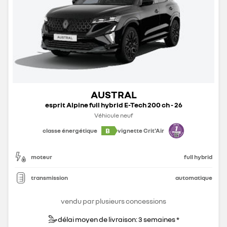
AUSTRAL
esprit Alpine full hybrid E-Tech 200 ch - 26
Véhicule neuf
B
classe énergétique
vignette Crit'Air
moteur
full hybrid
transmission
automatique
vendu par plusieurs concessions
délai moyen de livraison: 3 semaines *