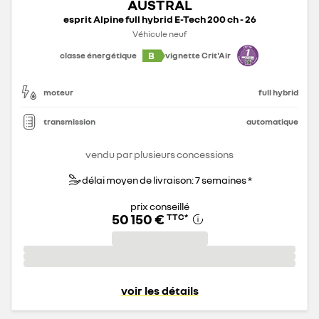
AUSTRAL
esprit Alpine full hybrid E-Tech 200 ch - 26
Véhicule neuf
B
classe énergétique
vignette Crit'Air
moteur
full hybrid
transmission
automatique
vendu par plusieurs concessions
délai moyen de livraison: 7 semaines *
prix conseillé
50 150 €
TTC
*
voir les détails