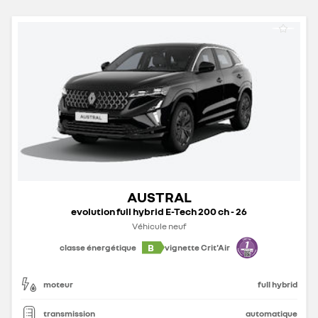
AUSTRAL
evolution full hybrid E-Tech 200 ch - 26
Véhicule neuf
B
classe énergétique
vignette Crit'Air
moteur
full hybrid
transmission
automatique