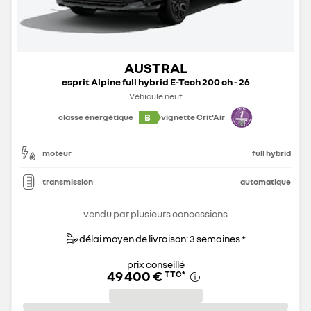
AUSTRAL
esprit Alpine full hybrid E-Tech 200 ch - 26
Véhicule neuf
B
classe énergétique
vignette Crit'Air
moteur
full hybrid
transmission
automatique
vendu par plusieurs concessions
délai moyen de livraison: 3 semaines *
prix conseillé
49 400 €
TTC
*