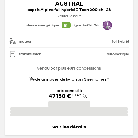
AUSTRAL
esprit Alpine full hybrid E-Tech 200 ch - 26
Véhicule neuf
B
classe énergétique
vignette Crit'Air
moteur
full hybrid
transmission
automatique
vendu par plusieurs concessions
délai moyen de livraison: 3 semaines *
prix conseillé
47 150 €
TTC
*
voir les détails