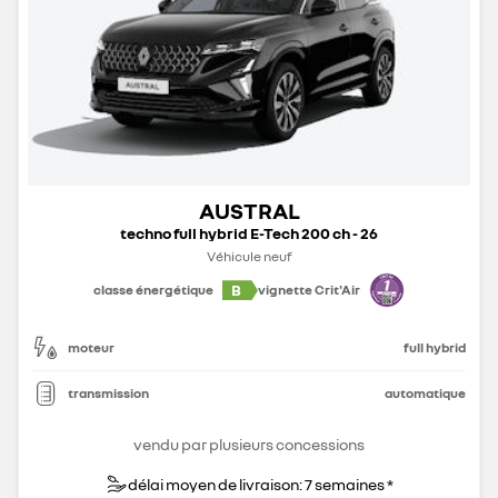
AUSTRAL
techno full hybrid E-Tech 200 ch - 26
Véhicule neuf
B
classe énergétique
vignette Crit'Air
moteur
full hybrid
transmission
automatique
vendu par plusieurs concessions
délai moyen de livraison: 7 semaines *