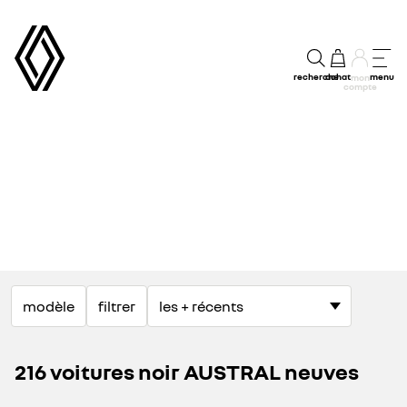
recherche
achat
menu
mon
compte
modèle
filtrer
216 voitures noir AUSTRAL neuves