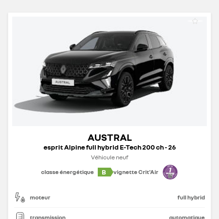
AUSTRAL
esprit Alpine full hybrid E-Tech 200 ch - 26
Véhicule neuf
B
classe énergétique
vignette Crit'Air
moteur
full hybrid
transmission
automatique