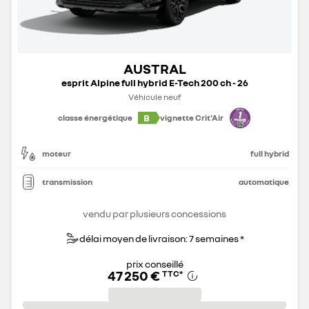
AUSTRAL
esprit Alpine full hybrid E-Tech 200 ch - 26
Véhicule neuf
B
classe énergétique
vignette Crit'Air
moteur
full hybrid
transmission
automatique
vendu par plusieurs concessions
délai moyen de livraison: 7 semaines *
prix conseillé
47 250 €
TTC
*