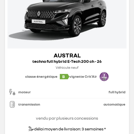
AUSTRAL
techno full hybrid E-Tech 200 ch - 26
Véhicule neuf
B
classe énergétique
vignette Crit'Air
moteur
full hybrid
transmission
automatique
vendu par plusieurs concessions
délai moyen de livraison: 3 semaines *