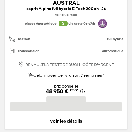
AUSTRAL
esprit Alpine full hybrid E-Tech 200 ch - 26
Véhicule neuf
B
classe énergétique
vignette Crit'Air
moteur
full hybrid
transmission
automatique
RENAULT LA TESTE DE BUCH - CÔTE D'ARGENT
délai moyen de livraison: 7 semaines *
prix conseillé
48 950 €
TTC
*
voir les détails