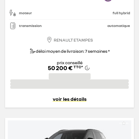
moteur
full hybrid
transmission
automatique
RENAULT ETAMPES
délai moyen de livraison: 7 semaines *
prix conseillé
50 200 €
TTC
*
voir les détails