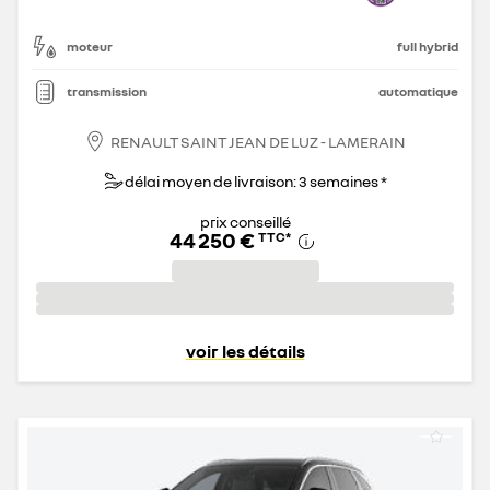
moteur
full hybrid
transmission
automatique
RENAULT SAINT JEAN DE LUZ - LAMERAIN
délai moyen de livraison: 3 semaines *
prix conseillé
44 250 €
TTC
*
voir les détails