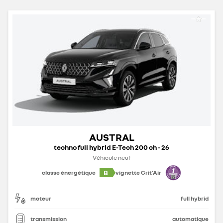
AUSTRAL
techno full hybrid E-Tech 200 ch - 26
Véhicule neuf
B
classe énergétique
vignette Crit'Air
moteur
full hybrid
transmission
automatique