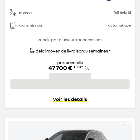
moteur
full hybrid
transmission
automatique
vendu par plusieurs concessions
délai moyen de livraison: 3 semaines *
prix conseillé
47 700 €
TTC
*
voir les détails