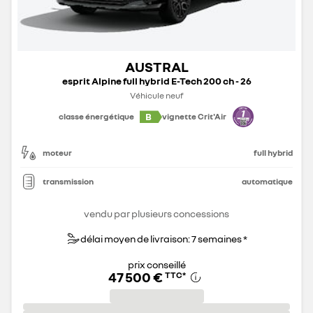
AUSTRAL
esprit Alpine full hybrid E-Tech 200 ch - 26
Véhicule neuf
B
classe énergétique
vignette Crit'Air
moteur
full hybrid
transmission
automatique
vendu par plusieurs concessions
délai moyen de livraison: 7 semaines *
prix conseillé
47 500 €
TTC
*