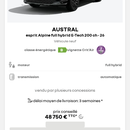
AUSTRAL
esprit Alpine full hybrid E-Tech 200 ch - 26
Véhicule neuf
B
classe énergétique
vignette Crit'Air
moteur
full hybrid
transmission
automatique
vendu par plusieurs concessions
délai moyen de livraison: 3 semaines *
prix conseillé
48 750 €
TTC
*