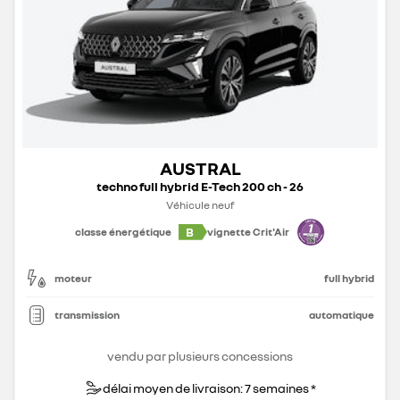
AUSTRAL
techno full hybrid E-Tech 200 ch - 26
Véhicule neuf
B
classe énergétique
vignette Crit'Air
moteur
full hybrid
transmission
automatique
vendu par plusieurs concessions
délai moyen de livraison: 7 semaines *