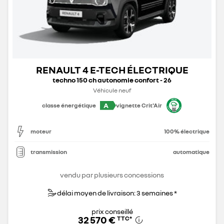
RENAULT 4 E-TECH ÉLECTRIQUE
techno 150 ch autonomie confort - 26
Véhicule neuf
A
classe énergétique
vignette Crit'Air
moteur
100% électrique
transmission
automatique
vendu par plusieurs concessions
délai moyen de livraison: 3 semaines *
prix conseillé
32 570 €
TTC
*