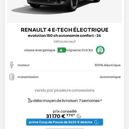
RENAULT 4 E-TECH ÉLECTRIQUE
evolution 150 ch autonomie confort - 26
Véhicule neuf
A
classe énergétique
vignette Crit'Air
moteur
100% électrique
transmission
automatique
vendu par plusieurs concessions
délai moyen de livraison: 7 semaines *
prix conseillé
31 170 €
TTC
*
prime Coup de Pouce de 3 620 € déduite