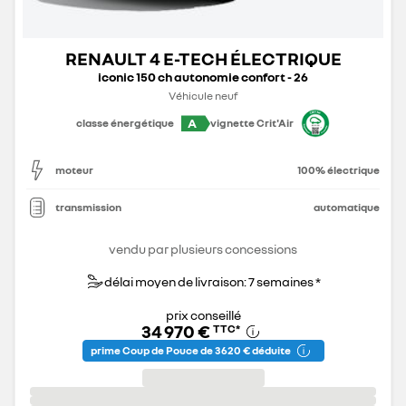
RENAULT 4 E-TECH ÉLECTRIQUE
iconic 150 ch autonomie confort - 26
Véhicule neuf
A
classe énergétique
vignette Crit'Air
moteur
100% électrique
transmission
automatique
vendu par plusieurs concessions
délai moyen de livraison: 7 semaines *
prix conseillé
34 970 €
TTC
*
prime Coup de Pouce de 3 620 € déduite