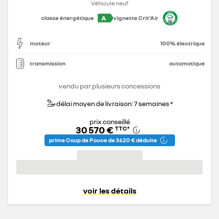
Véhicule neuf
A
classe énergétique
vignette Crit'Air
moteur
100% électrique
transmission
automatique
vendu par plusieurs concessions
délai moyen de livraison: 7 semaines *
prix conseillé
30 570 €
TTC
*
prime Coup de Pouce de 3 620 € déduite
voir les détails