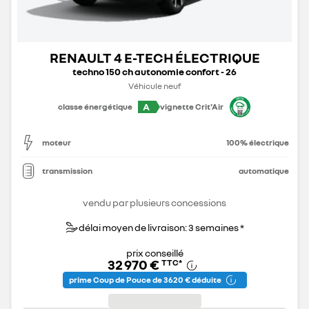
RENAULT 4 E-TECH ÉLECTRIQUE
techno 150 ch autonomie confort - 26
Véhicule neuf
A
classe énergétique
vignette Crit'Air
moteur
100% électrique
transmission
automatique
vendu par plusieurs concessions
délai moyen de livraison: 3 semaines *
prix conseillé
32 970 €
TTC
*
prime Coup de Pouce de 3 620 € déduite