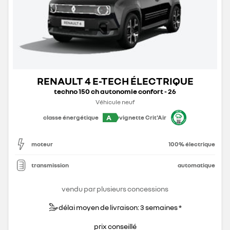
RENAULT 4 E-TECH ÉLECTRIQUE
techno 150 ch autonomie confort - 26
Véhicule neuf
A
classe énergétique
vignette Crit'Air
moteur
100% électrique
transmission
automatique
vendu par plusieurs concessions
délai moyen de livraison: 3 semaines *
prix conseillé