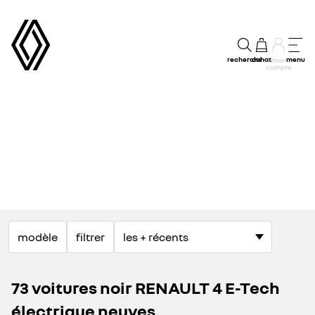
recherche
achat
menu
mon
compte
modèle
filtrer
73 voitures noir RENAULT 4 E-Tech
électrique neuves