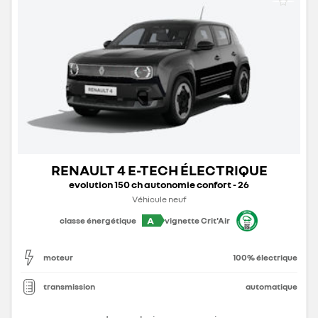
RENAULT 4 E-TECH ÉLECTRIQUE
evolution 150 ch autonomie confort - 26
Véhicule neuf
A
classe énergétique
vignette Crit'Air
moteur
100% électrique
transmission
automatique