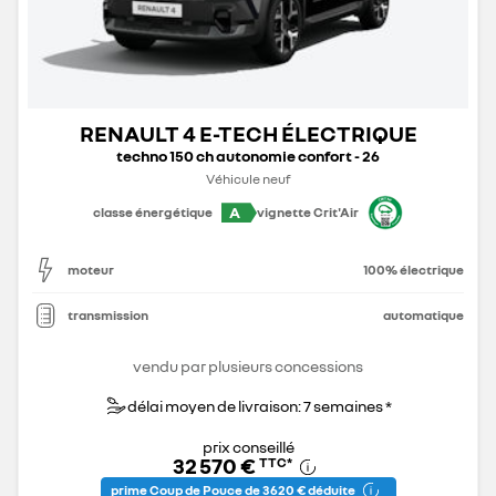
RENAULT 4 E-TECH ÉLECTRIQUE
techno 150 ch autonomie confort - 26
Véhicule neuf
A
classe énergétique
vignette Crit'Air
moteur
100% électrique
transmission
automatique
vendu par plusieurs concessions
délai moyen de livraison: 7 semaines *
prix conseillé
32 570 €
TTC
*
prime Coup de Pouce de 3 620 € déduite