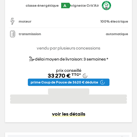
A
classe énergétique
vignette Crit'Air
moteur
100% électrique
transmission
automatique
vendu par plusieurs concessions
délai moyen de livraison: 3 semaines *
prix conseillé
33 270 €
TTC
*
prime Coup de Pouce de 3 620 € déduite
voir les détails