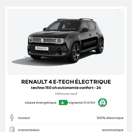
RENAULT 4 E-TECH ÉLECTRIQUE
techno 150 ch autonomie confort - 26
Véhicule neuf
A
classe énergétique
vignette Crit'Air
moteur
100% électrique
transmission
automatique