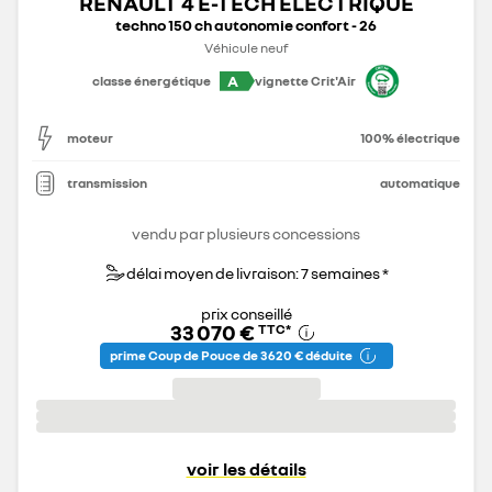
RENAULT 4 E-TECH ÉLECTRIQUE
techno 150 ch autonomie confort - 26
Véhicule neuf
A
classe énergétique
vignette Crit'Air
moteur
100% électrique
transmission
automatique
vendu par plusieurs concessions
délai moyen de livraison: 7 semaines *
prix conseillé
33 070 €
TTC
*
prime Coup de Pouce de 3 620 € déduite
voir les détails