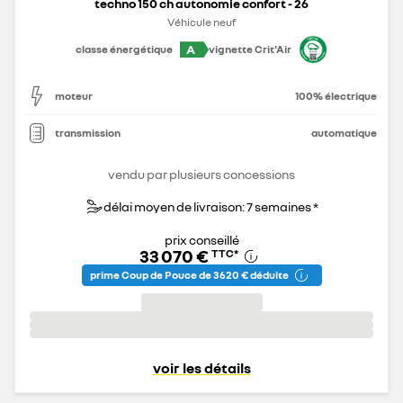
techno 150 ch autonomie confort - 26
Véhicule neuf
A
classe énergétique
vignette Crit'Air
moteur
100% électrique
transmission
automatique
vendu par plusieurs concessions
délai moyen de livraison: 7 semaines *
prix conseillé
33 070 €
TTC
*
prime Coup de Pouce de 3 620 € déduite
voir les détails