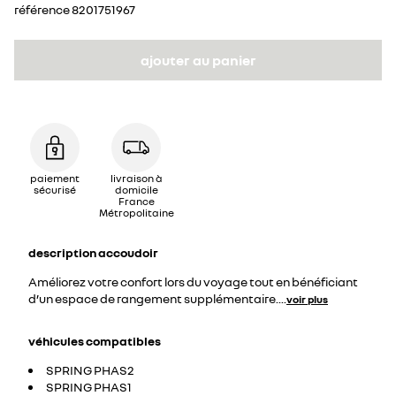
référence
8201751967
ajouter au panier
paiement
livraison à
sécurisé
domicile
France
Métropolitaine
description
accoudoir
Améliorez votre confort lors du voyage tout en bénéficiant
d’un espace de rangement supplémentaire.
...
voir plus
véhicules compatibles
SPRING PHAS2
SPRING PHAS1