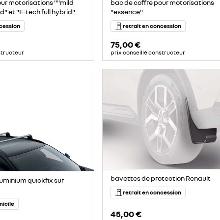
our motorisations ""mild
bac de coffre pour motorisations
 et "E-tech full hybrid".
"essence".
ncession
retrait en concession
75,00 €
structeur
prix conseillé constructeur
bavettes de protection Renault
luminium quickfix sur
retrait en concession
micile
45,00 €