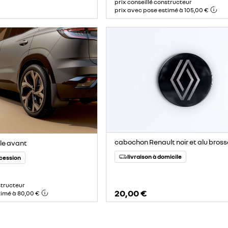
prix conseillé constructeur
prix avec pose estimé à 105,00 €
cabochon Renault noir et alu brossé
le avant
livraison à domicile
ncession
structeur
20,00 €
timé à 80,00 €