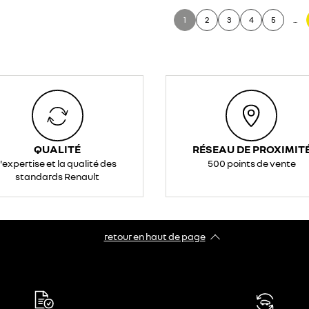
1
2
3
4
5
...
QUALITÉ
RÉSEAU DE PROXIMIT
l'expertise et la qualité des
500 points de vente
standards Renault
retour en haut de page​