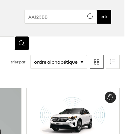
ok
trier par