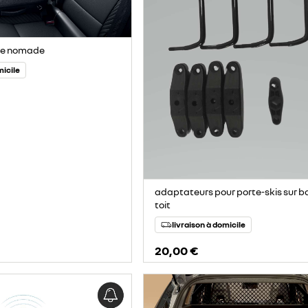
ère nomade
micile
adaptateurs pour porte-skis sur b
toit
livraison à domicile
20,00 €