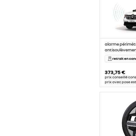
alarme périmétr
antisoulèveme
retrait en co
373,75 €
prix conseillé con
prix avec pose es