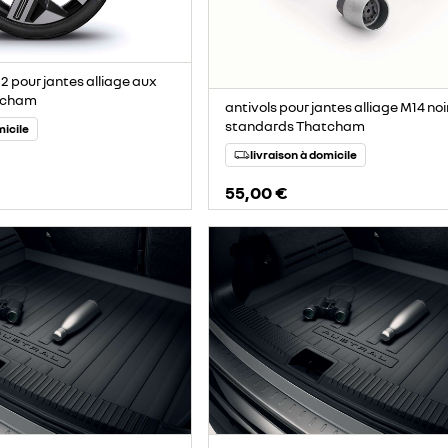
12 pour jantes alliage aux
tcham
antivols pour jantes alliage M14 noi
standards Thatcham
micile
livraison à domicile
55,00 €