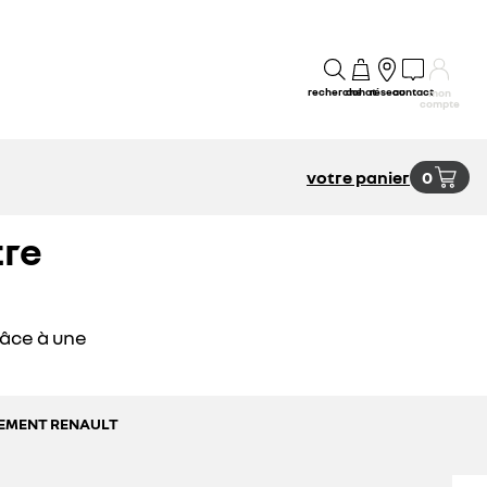
recherche
achat
réseau
contact
mon
compte
votre panier
0
tre
râce à une
SSEMENT RENAULT