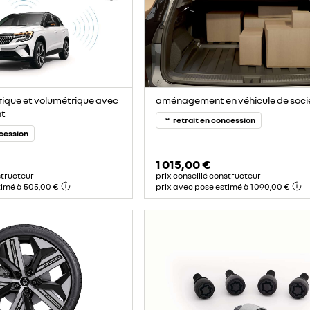
ique et volumétrique avec
aménagement en véhicule de soci
nt
retrait en concession
ncession
1 015,00 €
structeur
prix conseillé constructeur
timé à 505,00 €
prix avec pose estimé à 1 090,00 €