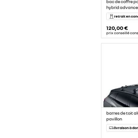
bac de coffre p
hybrid advanced"
retrait en co
120,00 €
prix conseillé con
barres de toit a
pavillon
livraison à do