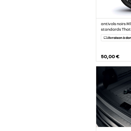
antivols noirs M
standards Tha
livraison à do
50,00 €