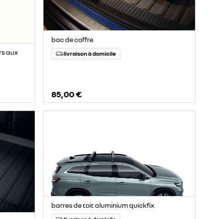
bac de coffre
rs aux
livraison à domicile
85,00 €
barres de toit aluminium quickfix