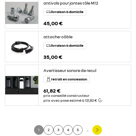
antivols pour jantes tôle M12
livraison à domicile
45,00 €
attache-câble
livraison à domicile
35,00 €
Avertisseur sonore de recul
retrait en concession
61,82 €
prix conseillé constructeur
prix avec pose estimé à 121,82 €
1
2
3
4
5
...