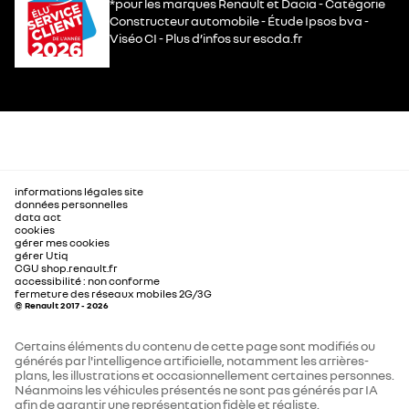
*pour les marques Renault et Dacia - Catégorie
Constructeur automobile - Étude Ipsos bva -
Viséo CI - Plus d’infos sur escda.fr
informations légales site
données personnelles
data act
cookies
gérer mes cookies
gérer Utiq
CGU shop.renault.fr
accessibilité : non conforme
fermeture des réseaux mobiles 2G/3G
© Renault 2017 - 2026
Certains éléments du contenu de cette page sont modifiés ou
générés par l'intelligence artificielle, notamment les arrières-
plans, les illustrations et occasionnellement certaines personnes.
Néanmoins les véhicules présentés ne sont pas générés par IA
afin de garantir une représentation fidèle et réaliste.