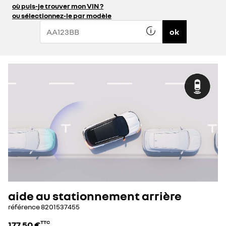
où puis-je trouver mon VIN ?
ou sélectionnez-le par modèle
ok
aide au stationnement arrière
référence
8201537455
177,50 €
TTC