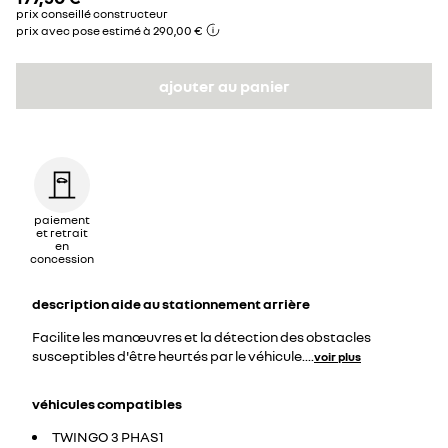
prix conseillé constructeur
prix avec pose estimé à 290,00 €
ajouter au panier
paiement
et retrait
en
concession
description
aide au stationnement arrière
Facilite les manœuvres et la détection des obstacles
susceptibles d'être heurtés par le véhicule.
...
voir plus
véhicules compatibles
TWINGO 3 PHAS1