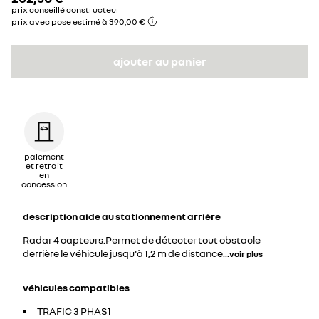
prix conseillé constructeur
prix avec pose estimé à 390,00 €
ajouter au panier
paiement
et retrait
en
concession
description
aide au stationnement arrière
Radar 4 capteurs.Permet de détecter tout obstacle
derrière le véhicule jusqu'à 1,2 m de distance
...
voir plus
véhicules compatibles
TRAFIC 3 PHAS1